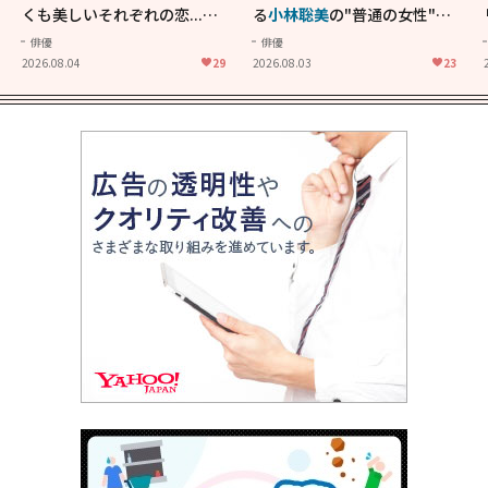
くも美しいそれぞれの恋...生
る
小林聡美
の"普通の女性"が
きることの尊さを教えてくれ
大人に刺さる...映画「かもめ
俳優
俳優
た映画「あの花が咲く丘で、
食堂」にも通じる静かな芝居
2026.08.04
29
2026.08.03
23
君とまた出会えたら。」