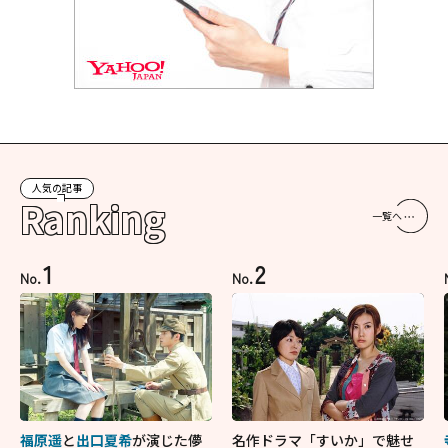
人気の記事
Ranking
一覧へ
1
2
No.
No.
福原遥
と
出口夏希
が演じた儚
名作ドラマ「すいか」で魅せ