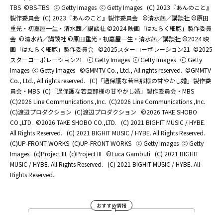
TBS
©BS-TBS
ⓒ Getty Images
ⓒ Getty Images
(C) 2023『あんのこと』
製作委員会
(C) 2023『あんのこと』製作委員会
©清水茜／講談社 ©原田
重光・初嘉屋一生・清水茜／講談社 ©2024 映画「はたらく細胞」製作委員
会
©清水茜／講談社 ©原田重光・初嘉屋一生・清水茜／講談社 ©2024 映
画「はたらく細胞」製作委員会
©2025スターコーポレーション21
©2025
スターコーポレーション21
ⓒ Getty Images
ⓒ Getty Images
ⓒ Getty
Images
ⓒ Getty Images
©GMMTV Co., Ltd., All rights reserved.
©GMMTV
Co., Ltd., All rights reserved.
(C)「過保護な若旦那様の甘やかし婚」製作委
員会・MBS
(C)「過保護な若旦那様の甘やかし婚」製作委員会・MBS
(C)2026 Line Communications.,Inc.
(C)2026 Line Communications.,Inc.
(C)渡辺プロダクション
(C)渡辺プロダクション
©2026 TAKE SHOBO
CO.,LTD.
©2026 TAKE SHOBO CO.,LTD.
(C) 2021 BIGHIT MUSIC / HYBE.
All Rights Reserved.
(C) 2021 BIGHIT MUSIC / HYBE. All Rights Reserved.
(C)UP-FRONT WORKS
(C)UP-FRONT WORKS
ⓒ Getty Images
ⓒ Getty
Images
(c)Project III
(c)Project III
©Luca Gambuti
(C) 2021 BIGHIT
MUSIC / HYBE. All Rights Reserved.
(C) 2021 BIGHIT MUSIC / HYBE. All
Rights Reserved.
おすすめ情報