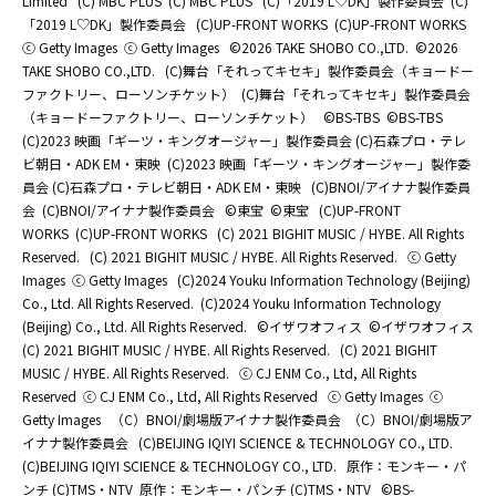
Limited
(C) MBC PLUS
(C) MBC PLUS
(C)「2019 L♡DK」製作委員会
(C)
「2019 L♡DK」製作委員会
(C)UP-FRONT WORKS
(C)UP-FRONT WORKS
ⓒ Getty Images
ⓒ Getty Images
©2026 TAKE SHOBO CO.,LTD.
©2026
TAKE SHOBO CO.,LTD.
(C)舞台「それってキセキ」製作委員会（キョードー
ファクトリー、ローソンチケット）
(C)舞台「それってキセキ」製作委員会
（キョードーファクトリー、ローソンチケット）
©BS-TBS
©BS-TBS
(C)2023 映画「ギーツ・キングオージャー」製作委員会 (C)石森プロ・テレ
ビ朝日・ADK EM・東映
(C)2023 映画「ギーツ・キングオージャー」製作委
員会 (C)石森プロ・テレビ朝日・ADK EM・東映
(C)BNOI/アイナナ製作委員
会
(C)BNOI/アイナナ製作委員会
©東宝
©東宝
(C)UP-FRONT
WORKS
(C)UP-FRONT WORKS
(C) 2021 BIGHIT MUSIC / HYBE. All Rights
Reserved.
(C) 2021 BIGHIT MUSIC / HYBE. All Rights Reserved.
ⓒ Getty
Images
ⓒ Getty Images
(C)2024 Youku Information Technology (Beijing)
Co., Ltd. All Rights Reserved.
(C)2024 Youku Information Technology
(Beijing) Co., Ltd. All Rights Reserved.
©イザワオフィス
©イザワオフィス
(C) 2021 BIGHIT MUSIC / HYBE. All Rights Reserved.
(C) 2021 BIGHIT
MUSIC / HYBE. All Rights Reserved.
ⓒ CJ ENM Co., Ltd, All Rights
Reserved
ⓒ CJ ENM Co., Ltd, All Rights Reserved
ⓒ Getty Images
ⓒ
Getty Images
（C）BNOI/劇場版アイナナ製作委員会
（C）BNOI/劇場版ア
イナナ製作委員会
(C)BEIJING IQIYI SCIENCE & TECHNOLOGY CO., LTD.
(C)BEIJING IQIYI SCIENCE & TECHNOLOGY CO., LTD.
原作：モンキー・パ
ンチ (C)TMS・NTV
原作：モンキー・パンチ (C)TMS・NTV
©BS-