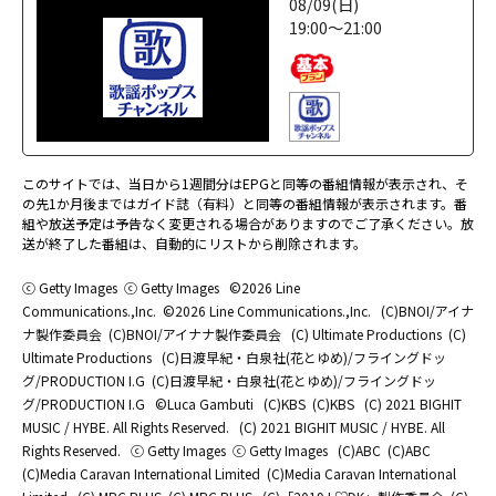
08/09(日)
19:00～21:00
このサイトでは、当日から1週間分はEPGと同等の番組情報が表示され、そ
の先1か月後まではガイド誌（有料）と同等の番組情報が表示されます。番
組や放送予定は予告なく変更される場合がありますのでご了承ください。放
送が終了した番組は、自動的にリストから削除されます。
ⓒ Getty Images
ⓒ Getty Images
©2026 Line
Communications.,Inc.
©2026 Line Communications.,Inc.
(C)BNOI/アイナ
ナ製作委員会
(C)BNOI/アイナナ製作委員会
(C) Ultimate Productions
(C)
Ultimate Productions
(C)日渡早紀・白泉社(花とゆめ)/フライングドッ
グ/PRODUCTION I.G
(C)日渡早紀・白泉社(花とゆめ)/フライングドッ
グ/PRODUCTION I.G
©Luca Gambuti
(C)KBS
(C)KBS
(C) 2021 BIGHIT
MUSIC / HYBE. All Rights Reserved.
(C) 2021 BIGHIT MUSIC / HYBE. All
Rights Reserved.
ⓒ Getty Images
ⓒ Getty Images
(C)ABC
(C)ABC
(C)Media Caravan International Limited
(C)Media Caravan International