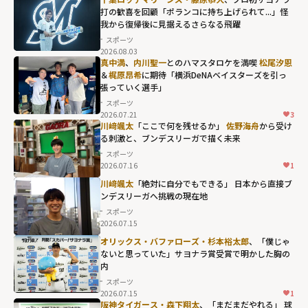
打の歓喜を回顧「ポランコに持ち上げられて...」怪
我から復帰後に見据えるさらなる飛躍
スポーツ
2026.08.03
真中満
、
内川聖一
とのハマスタロケを満喫
松尾汐恩
＆
梶原昂希
に期待「横浜DeNAベイスターズを引っ
張っていく選手」
スポーツ
2026.07.21
3
川﨑颯太
「ここで何を残せるか」
佐野海舟
から受け
る刺激と、ブンデスリーガで描く未来
スポーツ
2026.07.16
1
川﨑颯太
「絶対に自分でもできる」 日本から直接ブ
ンデスリーガへ――挑戦の現在地
スポーツ
2026.07.15
オリックス・バファローズ・杉本裕太郎
、「僕じゃ
ないと思っていた」サヨナラ賞受賞で明かした胸の
内
スポーツ
2026.07.15
1
阪神タイガース・森下翔太
、「まだまだやれる」 球