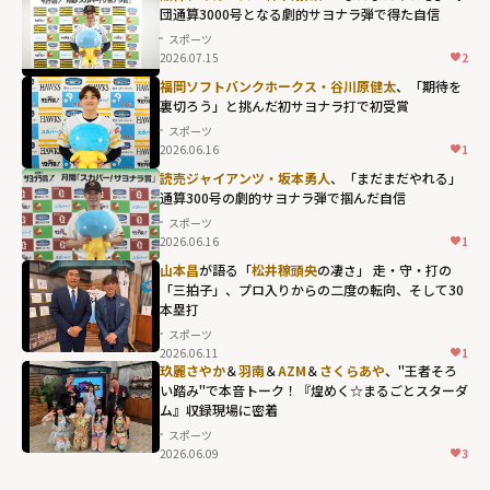
団通算3000号となる劇的サヨナラ弾で得た自信
スポーツ
2026.07.15
2
福岡ソフトバンクホークス・谷川原健太
、「期待を
裏切ろう」と挑んだ初サヨナラ打で初受賞
スポーツ
2026.06.16
1
読売ジャイアンツ・坂本勇人
、「まだまだやれる」
通算300号の劇的サヨナラ弾で掴んだ自信
スポーツ
2026.06.16
1
山本昌
が語る「
松井稼頭央
の凄さ」 走・守・打の
「三拍子」、プロ入りからの二度の転向、そして30
本塁打
スポーツ
2026.06.11
1
玖麗さやか
＆
羽南
＆
AZM
＆
さくらあや
、"王者そろ
い踏み"で本音トーク！『煌めく☆まるごとスターダ
ム』収録現場に密着
スポーツ
2026.06.09
3