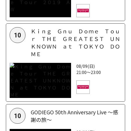
Ｋｉｎｇ Ｇｎｕ Ｄｏｍｅ Ｔｏｕ
10
ｒ ＴＨＥ ＧＲＥＡＴＥＳＴ ＵＮ
ＫＮＯＷＮ ａｔ ＴＯＫＹＯ ＤＯ
ＭＥ
08/09(日)
21:00～23:00
GODIEGO 50th Anniversary Live ～感
10
謝の旅～