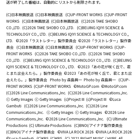
送が終了した番組は、自動的にリストから削除されます。
(C)日本映画放送
(C)日本映画放送
(C)UP-FRONT WORKS
(C)UP-FRONT
WORKS
(C)日本映画放送
(C)日本映画放送
(C)2026 TAKE SHOBO
CO.,LTD.
(C)2026 TAKE SHOBO CO.,LTD.
(C)BEIJING IQIYI SCIENCE &
TECHNOLOGY CO., LTD.
(C)BEIJING IQIYI SCIENCE & TECHNOLOGY CO.,
LTD.
©2020「ラストレター」製作委員会
©2020「ラストレター」製作委
員会
(C)日本映画放送
(C)日本映画放送
(C)UP-FRONT WORKS
(C)UP-
FRONT WORKS
(C)2026 TAKE SHOBO CO.,LTD.
(C)2026 TAKE SHOBO
CO.,LTD.
(C)BEIJING IQIYI SCIENCE & TECHNOLOGY CO., LTD.
(C)BEIJING
IQIYI SCIENCE & TECHNOLOGY CO., LTD.
©2023「あの花が咲く丘で、君
とまた出会えたら。」製作委員会
©2023「あの花が咲く丘で、君とまた出
会えたら。」製作委員会
Photo by 森島興一
Photo by 森島興一
(C)UP-
FRONT WORKS
(C)UP-FRONT WORKS
©MotoGP.com
©MotoGP.com
(C)2026 Line Communications.,Inc.
(C)2026 Line Communications.,Inc.
ⓒ Getty Images
ⓒ Getty Images
(c)Project III
(c)Project III
©Luca
Gambuti
(C)2026 Line Communications.,Inc.
(C)2026 Line
Communications.,Inc.
ⓒ Getty Images
ⓒ Getty Images
©2026 Line
Communications.,Inc.
©2026 Line Communications.,Inc.
(C) Ultimate
Productions
(C) Ultimate Productions
(C)BNOI/アイナナ製作委員会
(C)BNOI/アイナナ製作委員会
©️VIVA LA ROCK 2026
©️VIVA LA ROCK 2026
©Luca Gambuti
(C)KBS
(C)KBS
(C) 2021 BIGHIT MUSIC / HYBE. All