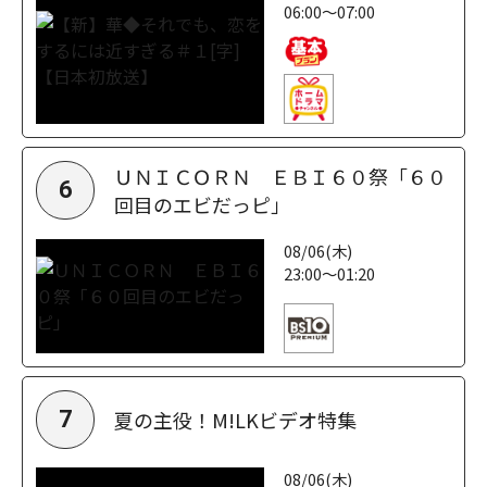
06:00～07:00
ＵＮＩＣＯＲＮ ＥＢＩ６０祭「６０
6
回目のエビだっピ」
08/06(木)
23:00～01:20
夏の主役！M!LKビデオ特集
7
08/06(木)