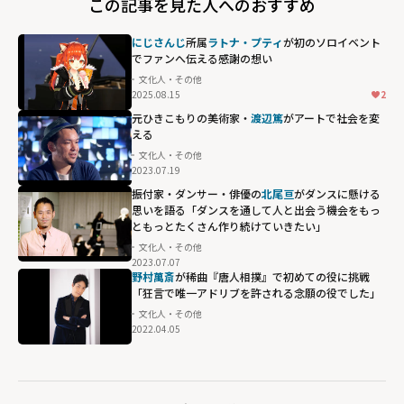
この記事を見た人へのおすすめ
にじさんじ
所属
ラトナ・プティ
が初のソロイベント
でファンへ伝える感謝の想い
文化人・その他
2025.08.15
2
元ひきこもりの美術家・
渡辺篤
がアートで社会を変
える
文化人・その他
2023.07.19
振付家・ダンサー・俳優の
北尾亘
がダンスに懸ける
思いを語る「ダンスを通して人と出会う機会をもっ
ともっとたくさん作り続けていきたい」
文化人・その他
2023.07.07
野村萬斎
が稀曲『唐人相撲』で初めての役に挑戦
「狂言で唯一アドリブを許される念願の役でした」
文化人・その他
2022.04.05