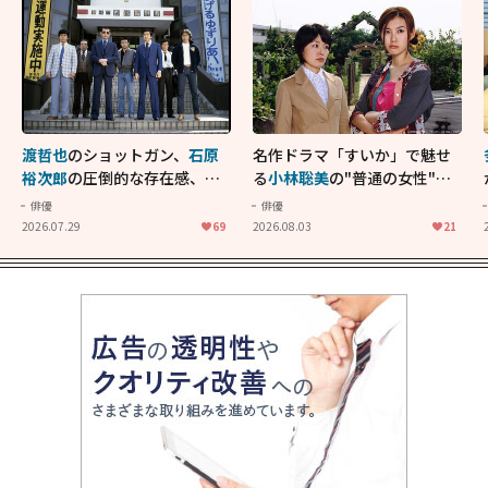
渡哲也
のショットガン、
石原
名作ドラマ「すいか」で魅せ
裕次郎
の圧倒的な存在感、
舘
る
小林聡美
の"普通の女性"が
ひろし
のバイクアクショ
大人に刺さる...映画「かもめ
俳優
俳優
ン！"大門軍団"のカッコよさ
食堂」にも通じる静かな芝居
2026.07.29
69
2026.08.03
21
が詰まった「西部警察 PART-
II」