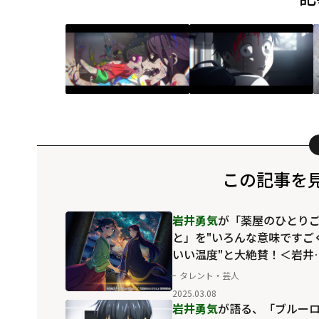
この記事を
岩井勇気
が「薬屋のひとり
と」を"いろんな意味ですご
いい温度"と大絶賛！＜岩井
気の推しアニメ＞
タレント・芸人
2025.03.08
岩井勇気
が語る、「ブルー