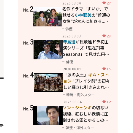
花が咲く丘で、君とまた出
2026.08.04
27
2
会えたら。」
名作ドラマ「すいか」で
No.
魅せる
小林聡美
の"普通の
女性"が大人に刺さる...映
画「かもめ食堂」にも通
俳優
じる静かな芝居
2026.08.03
23
3
寺島進
が民放連ドラ初主
No.
演シリーズ「駐在刑事
Season3」で見せた円熟
の演技
俳優
2026.08.05
15
4
「涙の女王」
キム・スヒ
No.
ョン
"ブレイク前"の初々
しい輝きに引き込まれ
る...
2PM テギョン
ら豪華
韓流・海外スター
共演の青春名作「ドリー
2026.08.04
12
5
ムハイ」
ソン・ジュンギ
の切ない
No.
視線、狂おしい表情に圧
倒される――愛とゆるしの人
新
間ドラマ「優しい男」
韓流・海外スター