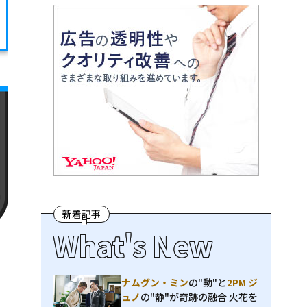
新着記事
What's New
ナムグン・ミン
の"動"と
2PM ジ
ュノ
の"静"が奇跡の融合 火花を