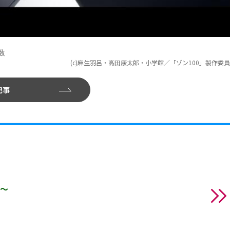
数
(c)麻生羽呂・高田康太郎・小学館／「ゾン100」製作委
記事
と～