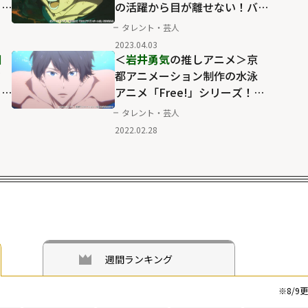
と
の活躍から目が離せない！バ
グ
トルの中に笑いの要素もある
タレント・芸人
「ドラゴンボール」の面白さ
2023.04.03
細
＜
岩井勇気
の推しアニメ＞京
タ
都アニメーション制作の水泳
と
アニメ「Free!」シリーズ！競
リ
泳シーンの美しさだけじゃな
タレント・芸人
いドラマの深さを掘り下げる
2022.02.28
週間ランキング
※
8/9
更