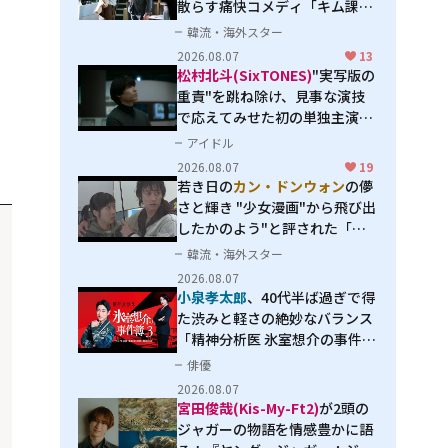
散らす痛快コメディ「キム課長
とソ理事～Bravo! Your Life
韓流・海外スター
～」
2026.08.07
13
松村北斗(SixTONES)
"実写版の
重責"を跳ね除け、見事な演技
で応えてみせた初の単独主演映
画「秒速5センチメートル」
アイドル
2026.08.07
19
若き日の
カン・ドンウォン
の儚
さと輝き "少女漫画"から飛び出
したかのよう"と評された「オ
オカミの誘惑」
韓流・海外スター
2026.08.07
小泉孝太郎
、40代半ば過ぎで得
た渋みと軽さの絶妙なバランス
「精神分析医 氷室想介の事件簿
３」で見せる進化
俳優
2026.08.07
宮田俊哉(Kis-My-Ft2)
が2頭の
ジャガーの物語を情感豊かに語