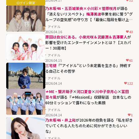
2026.04.17
12
乃木坂46・五百城茉央×小川彩×菅原咲月
が語る
「消えないリスペクト」
梅澤美波
卒業を前に誓う"グ
ループの空気感"の守り方【「最後に階段を駆け上が
ったのはいつだ？」インタビュー】
アイドル
2026.04.16
43
原因は自分にある。小泉光咲＆武藤潤＆吉澤要人
が
影響を受けたエンターテインメントとは？【スカパ
ー！30周年】
アイドル
2026.04.15
61
三宅健
「"アイドル"という未定義を生きる」持続す
る自己とその哲学
アイドル
2026.04.14
122
≠ME・蟹沢萌子
×
河口夏音
×
川中子奈月心
×
冨田
菜々風
が語る『≠MissionE』収録秘話 台本なしの
60分ミッションで露わになった素顔
アイドル
2026.04.14
1
乃木坂46・井上和
が2026年の抱負を語る「私を好き
でいてくれる人たちのために何かができたらいい
な」
アイドル