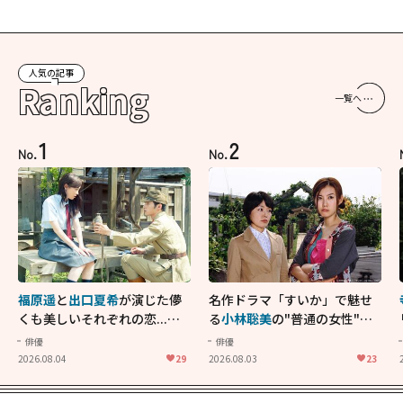
人気の記事
Ranking
一覧へ
1
2
No.
No.
福原遥
と
出口夏希
が演じた儚
名作ドラマ「すいか」で魅せ
くも美しいそれぞれの恋...生
る
小林聡美
の"普通の女性"が
きることの尊さを教えてくれ
大人に刺さる...映画「かもめ
俳優
俳優
た映画「あの花が咲く丘で、
食堂」にも通じる静かな芝居
2026.08.04
29
2026.08.03
23
君とまた出会えたら。」