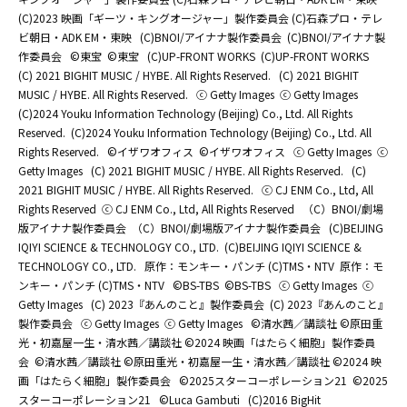
(C)2023 映画「ギーツ・キングオージャー」製作委員会 (C)石森プロ・テレ
ビ朝日・ADK EM・東映
(C)BNOI/アイナナ製作委員会
(C)BNOI/アイナナ製
作委員会
©東宝
©東宝
(C)UP-FRONT WORKS
(C)UP-FRONT WORKS
(C) 2021 BIGHIT MUSIC / HYBE. All Rights Reserved.
(C) 2021 BIGHIT
MUSIC / HYBE. All Rights Reserved.
ⓒ Getty Images
ⓒ Getty Images
(C)2024 Youku Information Technology (Beijing) Co., Ltd. All Rights
Reserved.
(C)2024 Youku Information Technology (Beijing) Co., Ltd. All
Rights Reserved.
©イザワオフィス
©イザワオフィス
ⓒ Getty Images
ⓒ
Getty Images
(C) 2021 BIGHIT MUSIC / HYBE. All Rights Reserved.
(C)
2021 BIGHIT MUSIC / HYBE. All Rights Reserved.
ⓒ CJ ENM Co., Ltd, All
Rights Reserved
ⓒ CJ ENM Co., Ltd, All Rights Reserved
（C）BNOI/劇場
版アイナナ製作委員会
（C）BNOI/劇場版アイナナ製作委員会
(C)BEIJING
IQIYI SCIENCE & TECHNOLOGY CO., LTD.
(C)BEIJING IQIYI SCIENCE &
TECHNOLOGY CO., LTD.
原作：モンキー・パンチ (C)TMS・NTV
原作：モ
ンキー・パンチ (C)TMS・NTV
©BS-TBS
©BS-TBS
ⓒ Getty Images
ⓒ
Getty Images
(C) 2023『あんのこと』製作委員会
(C) 2023『あんのこと』
製作委員会
ⓒ Getty Images
ⓒ Getty Images
©清水茜／講談社 ©原田重
光・初嘉屋一生・清水茜／講談社 ©2024 映画「はたらく細胞」製作委員
会
©清水茜／講談社 ©原田重光・初嘉屋一生・清水茜／講談社 ©2024 映
画「はたらく細胞」製作委員会
©2025スターコーポレーション21
©2025
スターコーポレーション21
©Luca Gambuti
(C)2016 BigHit