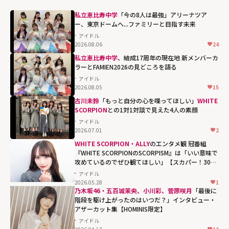
私立恵比寿中学
「今の8人は最強」アリーナツア
ー、東京ドームへ...ファミリーと目指す未来
アイドル
2026.08.06
24
私立恵比寿中学
、結成17周年の現在地 新メンバーカ
ラーとFAMIEN2026の見どころを語る
アイドル
2026.08.05
15
古川未鈴
「もっと自分の心を喋ってほしい」――
WHITE
SCORPION
との1対1対談で見えた4人の素顔
アイドル
2026.07.01
2
WHITE SCORPION・ALLY
のエンタメ観 冠番組
『WHITE SCORPIONのSCORPISM』は「いい意味で
攻めているのでぜひ観てほしい」【スカパー！30周
年】
アイドル
2026.05.28
1
乃木坂46・五百城茉央、小川彩、菅原咲月
「最後に
階段を駆け上がったのはいつだ？」インタビュー・
アザーカット集【HOMINIS限定】
アイドル