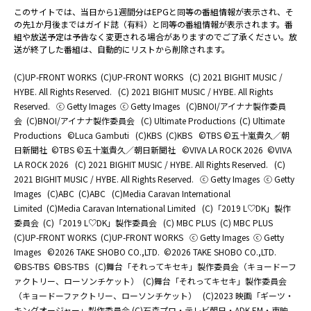
このサイトでは、当日から1週間分はEPGと同等の番組情報が表示され、そ
の先1か月後まではガイド誌（有料）と同等の番組情報が表示されます。番
組や放送予定は予告なく変更される場合がありますのでご了承ください。放
送が終了した番組は、自動的にリストから削除されます。
(C)UP-FRONT WORKS
(C)UP-FRONT WORKS
(C) 2021 BIGHIT MUSIC /
HYBE. All Rights Reserved.
(C) 2021 BIGHIT MUSIC / HYBE. All Rights
Reserved.
ⓒ Getty Images
ⓒ Getty Images
(C)BNOI/アイナナ製作委員
会
(C)BNOI/アイナナ製作委員会
(C) Ultimate Productions
(C) Ultimate
Productions
©Luca Gambuti
(C)KBS
(C)KBS
©TBS ©五十嵐貴久／朝
日新聞社
©TBS ©五十嵐貴久／朝日新聞社
©️VIVA LA ROCK 2026
©️VIVA
LA ROCK 2026
(C) 2021 BIGHIT MUSIC / HYBE. All Rights Reserved.
(C)
2021 BIGHIT MUSIC / HYBE. All Rights Reserved.
ⓒ Getty Images
ⓒ Getty
Images
(C)ABC
(C)ABC
(C)Media Caravan International
Limited
(C)Media Caravan International Limited
(C)「2019 L♡DK」製作
委員会
(C)「2019 L♡DK」製作委員会
(C) MBC PLUS
(C) MBC PLUS
(C)UP-FRONT WORKS
(C)UP-FRONT WORKS
ⓒ Getty Images
ⓒ Getty
Images
©2026 TAKE SHOBO CO.,LTD.
©2026 TAKE SHOBO CO.,LTD.
©BS-TBS
©BS-TBS
(C)舞台「それってキセキ」製作委員会（キョードーフ
ァクトリー、ローソンチケット）
(C)舞台「それってキセキ」製作委員会
（キョードーファクトリー、ローソンチケット）
(C)2023 映画「ギーツ・
キングオージャー」製作委員会 (C)石森プロ・テレビ朝日・ADK EM・東映