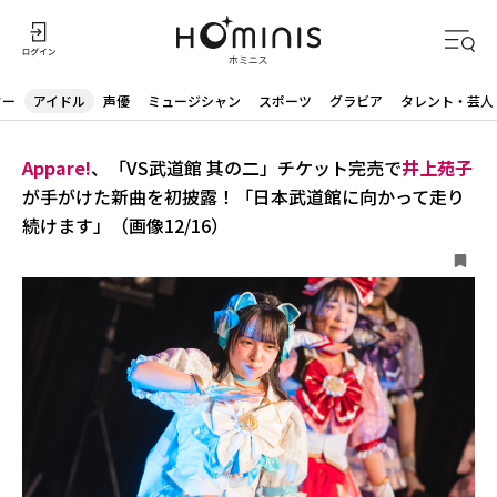
ター
アイドル
声優
ミュージシャン
スポーツ
グラビア
タレント・芸人
Appare!
、「VS武道館 其の二」チケット完売で
井上苑子
が手がけた新曲を初披露！「日本武道館に向かって走り
続けます」（画像12/16）