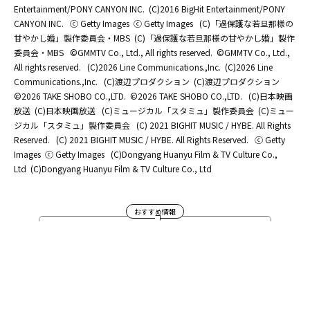
Entertainment/PONY CANYON INC.
(C)2016 BigHit Entertainment/PONY
CANYON INC.
ⓒ Getty Images
ⓒ Getty Images
(C)「過保護な若旦那様の
甘やかし婚」製作委員会・MBS
(C)「過保護な若旦那様の甘やかし婚」製作
委員会・MBS
©GMMTV Co., Ltd., All rights reserved.
©GMMTV Co., Ltd.,
All rights reserved.
(C)2026 Line Communications.,Inc.
(C)2026 Line
Communications.,Inc.
(C)渡辺プロダクション
(C)渡辺プロダクション
©2026 TAKE SHOBO CO.,LTD.
©2026 TAKE SHOBO CO.,LTD.
(C)日本映画
放送
(C)日本映画放送
(C)ミュージカル「スタミュ」製作委員会
(C)ミュー
ジカル「スタミュ」製作委員会
(C) 2021 BIGHIT MUSIC / HYBE. All Rights
Reserved.
(C) 2021 BIGHIT MUSIC / HYBE. All Rights Reserved.
ⓒ Getty
Images
ⓒ Getty Images
(C)Dongyang Huanyu Film & TV Culture Co.,
Ltd
(C)Dongyang Huanyu Film & TV Culture Co., Ltd
おすすめ情報