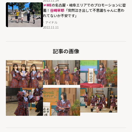
2022.11.24
≠ME
の名古屋・岐阜エリアでのプロモーションに密
着！
谷崎早耶
「突然泣き出して不思議ちゃんに思わ
れてないか不安です」
アイドル
2022.11.11
記事の画像