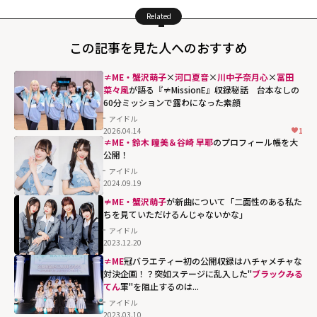
Related
この記事を見た人へのおすすめ
≠ME・蟹沢萌子
×
河口夏音
×
川中子奈月心
×
冨田
菜々風
が語る『≠MissionE』収録秘話 台本なしの
60分ミッションで露わになった素顔
アイドル
2026.04.14
1
≠ME・鈴木 瞳美＆谷崎 早耶
のプロフィール帳を大
公開！
アイドル
2024.09.19
≠ME・蟹沢萌子
が新曲について「二面性のある私た
ちを見ていただけるんじゃないかな」
アイドル
2023.12.20
≠ME
冠バラエティー初の公開収録はハチャメチャな
対決企画！？突如ステージに乱入した"
ブラックみる
てん
軍"を阻止するのは...
アイドル
2023.03.10