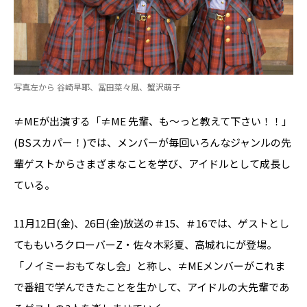
写真左から 谷崎早耶、冨田菜々風、蟹沢萌子
≠MEが出演する「≠ME 先輩、も～っと教えて下さい！！」
(BSスカパー！)では、メンバーが毎回いろんなジャンルの先
輩ゲストからさまざまなことを学び、アイドルとして成長し
ている。
11月12日(金)、26日(金)放送の＃15、＃16では、ゲストとし
てももいろクローバーZ・佐々木彩夏、高城れにが登場。
「ノイミーおもてなし会」と称し、≠MEメンバーがこれま
で番組で学んできたことを生かして、アイドルの大先輩であ