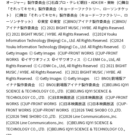
オージャー」製作委員会 (C)石森プロ・テレビ朝日・ADK EM・東映
(C)舞台
「それってキセキ」製作委員会（キョードーファクトリー、ローソンチケッ
ト）
(C)舞台「それってキセキ」製作委員会（キョードーファクトリー、ロ
ーソンチケット）
©東宝
©東宝
(C)BNOI/アイナナ製作委員会
(C)BNOI/
アイナナ製作委員会
(C) 2021 BIGHIT MUSIC / HYBE. All Rights Reserved.
(C) 2021 BIGHIT MUSIC / HYBE. All Rights Reserved.
(C)2024 Youku
Information Technology (Beijing) Co., Ltd. All Rights Reserved.
(C)2024
Youku Information Technology (Beijing) Co., Ltd. All Rights Reserved.
ⓒ
Getty Images
ⓒ Getty Images
(C)UP-FRONT WORKS
(C)UP-FRONT
WORKS
©イザワオフィス
©イザワオフィス
ⓒ CJ ENM Co., Ltd, All
Rights Reserved
ⓒ CJ ENM Co., Ltd, All Rights Reserved
(C) 2021 BIGHIT
MUSIC / HYBE. All Rights Reserved.
(C) 2021 BIGHIT MUSIC / HYBE. All
Rights Reserved.
ⓒ Getty Images
ⓒ Getty Images
（C）BNOI/劇場版ア
イナナ製作委員会
（C）BNOI/劇場版アイナナ製作委員会
(C)BEIJING IQIYI
SCIENCE & TECHNOLOGY CO., LTD.
(C)BEIJING IQIYI SCIENCE &
TECHNOLOGY CO., LTD.
(C)日本映画放送
(C)日本映画放送
(C)UP-FRONT
WORKS
(C)UP-FRONT WORKS
(C)日本映画放送
(C)日本映画放送
(C)UP-
FRONT WORKS
(C)UP-FRONT WORKS
(C)2026 TAKE SHOBO CO.,LTD.
(C)2026 TAKE SHOBO CO.,LTD.
(C)2026 Line Communications.,Inc.
(C)2026 Line Communications.,Inc.
(C)BEIJING IQIYI SCIENCE &
TECHNOLOGY CO., LTD.
(C)BEIJING IQIYI SCIENCE & TECHNOLOGY CO.,