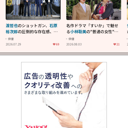
渡哲也
のショットガン、
石原
名作ドラマ「すいか」で魅せ
裕次郎
の圧倒的な存在感、
舘
る
小林聡美
の"普通の女性"が
ひろし
のバイクアクショ
大人に刺さる...映画「かもめ
俳優
俳優
ン！"大門軍団"のカッコよさ
食堂」にも通じる静かな芝居
2026.07.29
69
2026.08.03
21
が詰まった「西部警察 PART-
II」