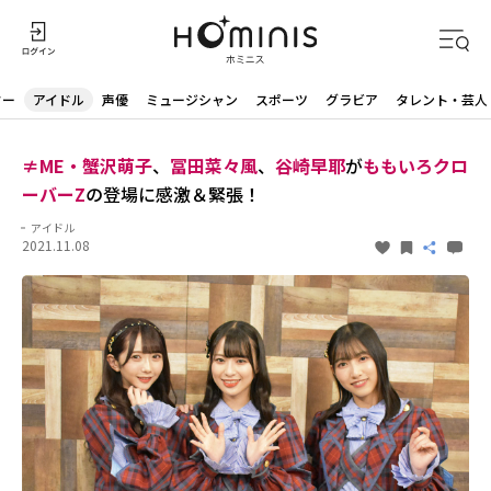
ター
アイドル
声優
ミュージシャン
スポーツ
グラビア
タレント・芸人
≠ME・蟹沢萌子
、
冨田菜々風
、
谷崎早耶
が
ももいろクロ
ーバーZ
の登場に感激＆緊張！
アイドル
2021.11.08