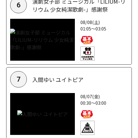
演劇女子部 ミュージカル「LILIUM-リ
6
リウム 少女純潔歌劇-」感謝祭
08/08(土)
01:05～03:05
入間ゆい ユイトピア
7
08/07(金)
00:30～03:00