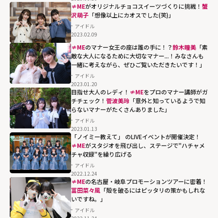
ブラックみるて
≠ME
がオリジナルチョコスイーツづくりに挑戦！
蟹
ん軍"を阻止する
沢萌子
「想像以上にカオスでした(笑)」
のは..."
アイドル
2023.02.09
width="304"
≠ME
のマナー女王の座は誰の手に！？
鈴木瞳美
「素
height="203"
敵な大人になるために大切なマナー...！みなさんも
loading="lazy"
一緒に考えながら、ぜひご覧いただきたいです！」
fetchpriority="h
アイドル
igh">
2023.01.20
目指せ大人のレディ！
≠ME
をプロのマナー講師がガ
チチェック！
菅波美玲
「意外と知っているようで知
らないマナーがたくさんありました」
アイドル
2023.01.13
「ノイミー教えて」 のLIVEイベントが開催決定！
≠ME
がスタジオを飛び出し、ステージで"ハチャメ
チャ収録"を繰り広げる
アイドル
2022.12.24
≠ME
の名古屋・岐阜プロモーションツアーに密着！
冨田菜々風
「殻を破るにはピッタリの策かもしれな
いですね。」
アイドル