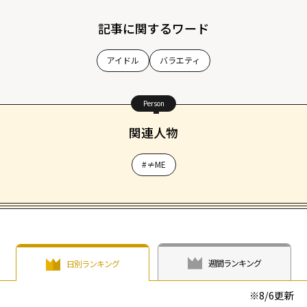
記事に関するワード
アイドル
バラエティ
Person
関連人物
#≠ME
週間ランキング
日別ランキング
※
8/6
更新