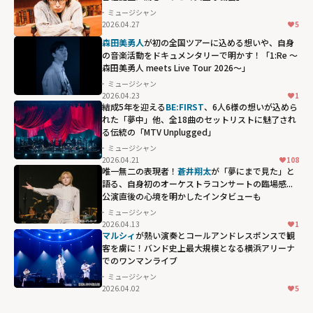
ミュージシャン
2026.04.27
5
森田美勇人
が初の全国ツアーに込める想いや、自身
の音楽活動をドキュメンタリーで明かす！「1:Re ～
森田美勇人 meets Live Tour 2026～」
ミュージシャン
2026.04.23
1
結成5年を迎える
BE:FIRST
、6人6様の想いが込めら
れた「夢中」他、全18曲のセットリストに魅了され
る伝統の「MTV Unplugged」
ミュージシャン
2026.04.21
108
唯一無二の表現者！
蒼井翔太
が「夢にまで見た」と
語る、自身初のオーケストラコンサートの臨場感...
公演直後の心境を明かしたインタビューも
ミュージシャン
2026.04.13
1
マルシィ
が熱い演奏とコールアンドレスポンスで観
客を虜に！バンド史上最大規模となる横浜アリーナ
でのワンマンライブ
ミュージシャン
2026.04.02
5