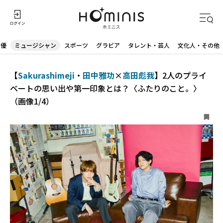
声優
ミュージシャン
スポーツ
グラビア
タレント・芸人
文化人・その他
【
Sakurashimeji
・
田中雅功
×
高田彪我
】2人のプライ
ベートの思い出や第一印象とは？〈ふたりのこと。〉
（画像1/4）