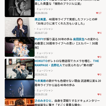
員した貴重な「情熱のブラジル公演」
ミュージシャン
2026.08.06
17
渡辺美里
、40周年ライブで実感したファンとの絆
「30年ぶりに来てくれた方もいました」
ミュージシャン
2026.07.10
4
PUFFY
が振り返る30年の歩み
奥田民生
への変わら
ぬ敬意と30周年ライブへの思い【スカパー！30周
年】
ミュージシャン
2026.06.22
3
HOKUTO
がレトロな商店街でカメラを嗜む、
THE
RAMPAGE・吉野北人
では見られない"素の顔"
ミュージシャン
2026.06.21
3
今井美樹
の歌が今も色褪せない理由 武道館公演＆20
周年ライブから辿る40年の歩み
ミュージシャン
2026.05.18
6
さのみきひと
、自身を深掘りするドキュメンタリー
番組誕生に驚き「すごく貴重な機会」