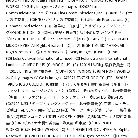
WORKS
ⓒ Getty Images
ⓒ Getty Images
©2026 Line
Communications.,Inc.
©2026 Line Communications.,Inc.
(C)BNOI/アイナ
ナ製作委員会
(C)BNOI/アイナナ製作委員会
(C) Ultimate Productions
(C)
Ultimate Productions
(C)日渡早紀・白泉社(花とゆめ)/フライングドッ
グ/PRODUCTION I.G
(C)日渡早紀・白泉社(花とゆめ)/フライングドッ
グ/PRODUCTION I.G
©Luca Gambuti
(C)KBS
(C)KBS
(C) 2021 BIGHIT
MUSIC / HYBE. All Rights Reserved.
(C) 2021 BIGHIT MUSIC / HYBE. All
Rights Reserved.
ⓒ Getty Images
ⓒ Getty Images
(C)ABC
(C)ABC
(C)Media Caravan International Limited
(C)Media Caravan International
Limited
(C) MBC PLUS
(C) MBC PLUS
(C)「2019 L♡DK」製作委員会
(C)
「2019 L♡DK」製作委員会
(C)UP-FRONT WORKS
(C)UP-FRONT WORKS
ⓒ Getty Images
ⓒ Getty Images
©2026 TAKE SHOBO CO.,LTD.
©2026
TAKE SHOBO CO.,LTD.
(C)舞台「それってキセキ」製作委員会（キョードー
ファクトリー、ローソンチケット）
(C)舞台「それってキセキ」製作委員会
（キョードーファクトリー、ローソンチケット）
©BS-TBS
©BS-TBS
(C)2023 映画「ギーツ・キングオージャー」製作委員会 (C)石森プロ・テレ
ビ朝日・ADK EM・東映
(C)2023 映画「ギーツ・キングオージャー」製作委
員会 (C)石森プロ・テレビ朝日・ADK EM・東映
(C)BNOI/アイナナ製作委員
会
(C)BNOI/アイナナ製作委員会
©東宝
©東宝
(C)UP-FRONT
WORKS
(C)UP-FRONT WORKS
(C) 2021 BIGHIT MUSIC / HYBE. All Rights
Reserved.
(C) 2021 BIGHIT MUSIC / HYBE. All Rights Reserved.
ⓒ Getty