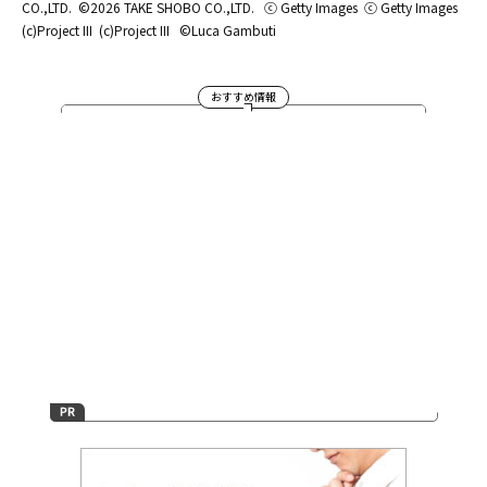
CO.,LTD.
©2026 TAKE SHOBO CO.,LTD.
ⓒ Getty Images
ⓒ Getty Images
(c)Project III
(c)Project III
©Luca Gambuti
おすすめ情報