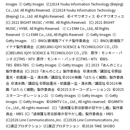
Images
ⓒ Getty Images
(C)2024 Youku Information Technology (Beijing)
Co., Ltd. All Rights Reserved.
(C)2024 Youku Information Technology
(Beijing) Co., Ltd. All Rights Reserved.
©イザワオフィス
©イザワオフィス
(C) 2021 BIGHIT MUSIC / HYBE. All Rights Reserved.
(C) 2021 BIGHIT
MUSIC / HYBE. All Rights Reserved.
ⓒ CJ ENM Co., Ltd, All Rights
Reserved
ⓒ CJ ENM Co., Ltd, All Rights Reserved
ⓒ Getty Images
ⓒ
Getty Images
（C）BNOI/劇場版アイナナ製作委員会
（C）BNOI/劇場版ア
イナナ製作委員会
(C)BEIJING IQIYI SCIENCE & TECHNOLOGY CO., LTD.
(C)BEIJING IQIYI SCIENCE & TECHNOLOGY CO., LTD.
原作：モンキー・パ
ンチ (C)TMS・NTV
原作：モンキー・パンチ (C)TMS・NTV
©BS-
TBS
©BS-TBS
ⓒ Getty Images
ⓒ Getty Images
(C) 2023『あんのこと』
製作委員会
(C) 2023『あんのこと』製作委員会
©清水茜／講談社 ©原田
重光・初嘉屋一生・清水茜／講談社 ©2024 映画「はたらく細胞」製作委員
会
©清水茜／講談社 ©原田重光・初嘉屋一生・清水茜／講談社 ©2024 映
画「はたらく細胞」製作委員会
©2025スターコーポレーション21
©2025
スターコーポレーション21
ⓒ Getty Images
ⓒ Getty Images
ⓒ Getty
Images
ⓒ Getty Images
©GMMTV Co., Ltd., All rights reserved.
©GMMTV
Co., Ltd., All rights reserved.
(C)「過保護な若旦那様の甘やかし婚」製作委
員会・MBS
(C)「過保護な若旦那様の甘やかし婚」製作委員会・MBS
(C)2026 Line Communications.,Inc.
(C)2026 Line Communications.,Inc.
(C)渡辺プロダクション
(C)渡辺プロダクション
©2026 TAKE SHOBO