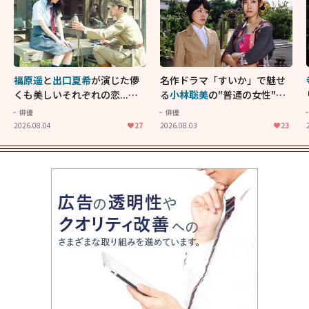
福原遥
と
出口夏希
が演じた儚
名作ドラマ「すいか」で魅せ
くも美しいそれぞれの恋...生
る
小林聡美
の"普通の女性"が
きることの尊さを教えてくれ
大人に刺さる...映画「かもめ
俳優
俳優
た映画「あの花が咲く丘で、
食堂」にも通じる静かな芝居
2026.08.04
27
2026.08.03
23
君とまた出会えたら。」