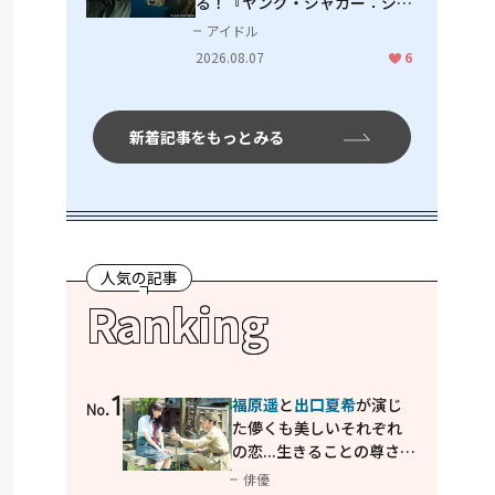
る！『ヤング・ジャガー：ジャ
ングル王への道』『ジャガーと
アイドル
ウミガメの物語：熱帯林の守護
2026.08.07
6
神』で見せるナレーションの妙
新着記事をもっとみる
人気の記事
Ranking
1
福原遥
と
出口夏希
が演じ
No.
た儚くも美しいそれぞれ
の恋...生きることの尊さを
教えてくれた映画「あの
俳優