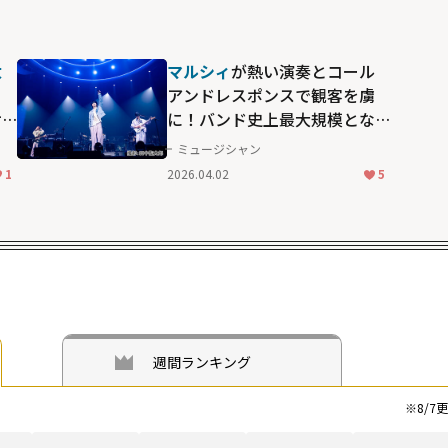
太
マルシィ
が熱い演奏とコール
、
アンドレスポンスで観客を虜
サ
に！バンド史上最大規模とな
心境
る横浜アリーナでのワンマン
ミュージシャン
ライブ
1
2026.04.02
5
週間ランキング
※
8/7
更