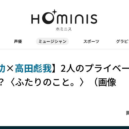
声優
ミュージシャン
スポーツ
グラビ
功
×
高田彪我
】2人のプライベ
？〈ふたりのこと。〉（画像