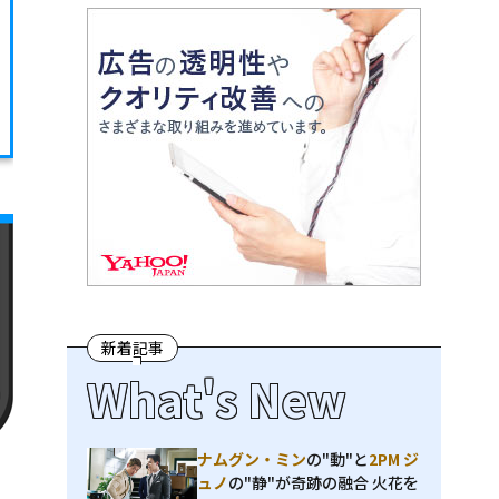
新着記事
What's New
ナムグン・ミン
の"動"と
2PM ジ
ュノ
の"静"が奇跡の融合 火花を