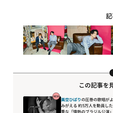
記
この記事を
NEW
美空ひばり
の圧巻の歌唱が
みがえる 約5万人を動員し
重な「情熱のブラジル公演