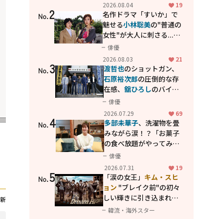
花が咲く丘で、君とまた出
2026.08.04
19
2
会えたら。」
名作ドラマ「すいか」で
No.
魅せる
小林聡美
の"普通の
女性"が大人に刺さる...映
画「かもめ食堂」にも通
俳優
じる静かな芝居
2026.08.03
21
3
渡哲也
のショットガン、
No.
石原裕次郎
の圧倒的な存
在感、
舘ひろし
のバイク
アクション！"大門軍
俳優
団"のカッコよさが詰まっ
2026.07.29
69
4
た「西部警察 PART-II」
多部未華子
、洗濯物を畳
No.
みながら涙！？「お菓子
の食べ放題がやってみた
い」ハンディファン4台の
俳優
暑さ対策も明かす
2026.07.31
19
5
「涙の女王」
キム・スヒ
No.
ョン
"ブレイク前"の初々
しい輝きに引き込まれ
新
る...
2PM テギョン
ら豪華
韓流・海外スター
共演の青春名作「ドリー