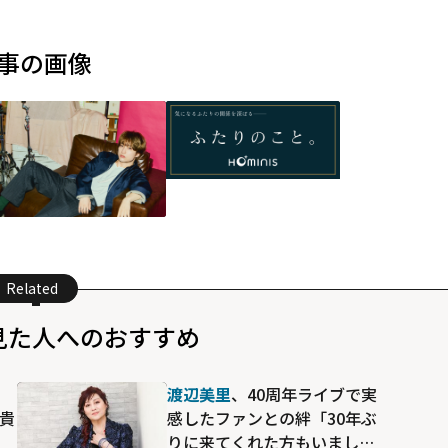
事の画像
Related
見た人へのおすすめ
よ
渡辺美里
、40周年ライブで実
た貴
感したファンとの絆「30年ぶ
」
りに来てくれた方もいまし