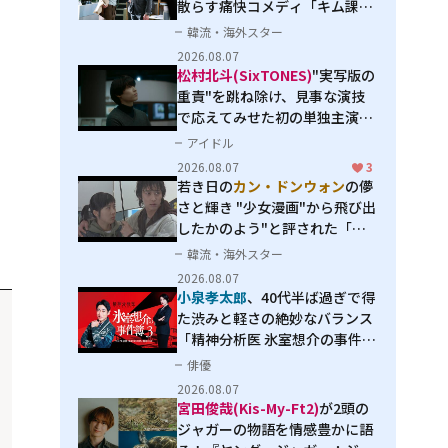
散らす痛快コメディ「キム課長
とソ理事～Bravo! Your Life
韓流・海外スター
～」
2026.08.07
松村北斗(SixTONES)
"実写版の
重責"を跳ね除け、見事な演技
で応えてみせた初の単独主演映
画「秒速5センチメートル」
アイドル
2026.08.07
3
若き日の
カン・ドンウォン
の儚
さと輝き "少女漫画"から飛び出
したかのよう"と評された「オ
オカミの誘惑」
韓流・海外スター
2026.08.07
小泉孝太郎
、40代半ば過ぎで得
た渋みと軽さの絶妙なバランス
「精神分析医 氷室想介の事件簿
３」で見せる進化
俳優
2026.08.07
宮田俊哉(Kis-My-Ft2)
が2頭の
ジャガーの物語を情感豊かに語