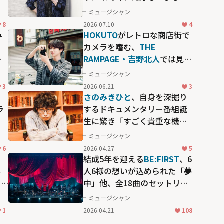
た」
ミュージシャン
8
2026.07.10
4
み
HOKUTO
がレトロな商店街で
と
カメラを嗜む、
THE
カ
RAMPAGE・吉野北人
では見ら
れない"素の顔"
ミュージシャン
3
2026.06.21
3
な
さのみきひと
、自身を深掘り
ラ
するドキュメンタリー番組誕
生に驚き「すごく貴重な機
会」
ミュージシャン
6
2026.04.27
5
ー
結成5年を迎える
BE:FIRST
、6
楽
人6様の想いが込められた「夢
明
中」他、全18曲のセットリス
トに魅了される伝統の「MTV
ミュージシャン
Unplugged」
1
2026.04.21
108