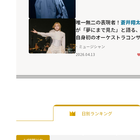
唯一無二の表現者！
蒼井翔
が「夢にまで見た」と語る
自身初のオーケストラコン
ートの臨場感...公演直後の
ミュージシャン
を明かしたインタビューも
2026.04.13
日別ランキング