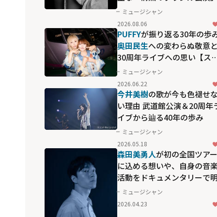
ミュージシャン
2026.08.06
PUFFY
が振り返る30年の歩
奥田民生
への変わらぬ敬意
30周年ライブへの思い【ス
パー！30周年】
ミュージシャン
2026.06.22
今井美樹
の歌が今も色褪せ
い理由 武道館公演＆20周年
イブから辿る40年の歩み
ミュージシャン
2026.05.18
森田美勇人
が初の全国ツア
に込める想いや、自身の音
活動をドキュメンタリーで
かす！「1:Re ～森田美勇人
ミュージシャン
meets Live Tour 2026～」
2026.04.23