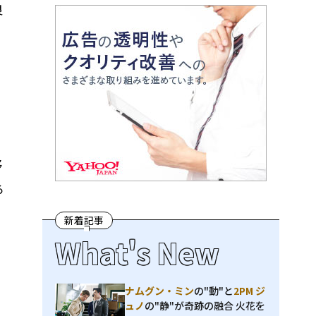
良
あ
移
ろ
新着記事
What's New
ナムグン・ミン
の"動"と
2PM ジ
ュノ
の"静"が奇跡の融合 火花を