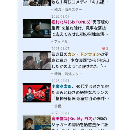
散らす痛快コメディ「キム課長
とソ理事～Bravo! Your Life
韓流・海外スター
～」
2026.08.07
松村北斗(SixTONES)
"実写版の
重責"を跳ね除け、見事な演技
で応えてみせた初の単独主演映
画「秒速5センチメートル」
アイドル
2026.08.07
3
若き日の
カン・ドンウォン
の儚
さと輝き "少女漫画"から飛び出
したかのよう"と評された「オ
オカミの誘惑」
韓流・海外スター
2026.08.07
小泉孝太郎
、40代半ば過ぎで得
た渋みと軽さの絶妙なバランス
「精神分析医 氷室想介の事件簿
３」で見せる進化
俳優
2026.08.07
宮田俊哉(Kis-My-Ft2)
が2頭の
ジャガーの物語を情感豊かに語