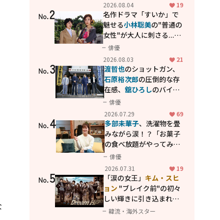
花が咲く丘で、君とまた出
2026.08.04
19
2
会えたら。」
名作ドラマ「すいか」で
No.
魅せる
小林聡美
の"普通の
女性"が大人に刺さる...映
画「かもめ食堂」にも通
俳優
じる静かな芝居
2026.08.03
21
3
渡哲也
のショットガン、
No.
石原裕次郎
の圧倒的な存
在感、
舘ひろし
のバイク
アクション！"大門軍
俳優
団"のカッコよさが詰まっ
2026.07.29
69
4
た「西部警察 PART-II」
多部未華子
、洗濯物を畳
No.
みながら涙！？「お菓子
の食べ放題がやってみた
い」ハンディファン4台の
俳優
暑さ対策も明かす
2026.07.31
19
5
「涙の女王」
キム・スヒ
No.
、
ョン
"ブレイク前"の初々
しい輝きに引き込まれ
な
る...
2PM テギョン
ら豪華
韓流・海外スター
共演の青春名作「ドリー