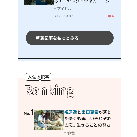
る！『ヤング・ジャガー：ジャ
ングル王への道』『ジャガーと
アイドル
ウミガメの物語：熱帯林の守護
2026.08.07
6
神』で見せるナレーションの妙
新着記事をもっとみる
人気の記事
Ranking
1
福原遥
と
出口夏希
が演じ
No.
た儚くも美しいそれぞれ
の恋...生きることの尊さを
教えてくれた映画「あの
俳優