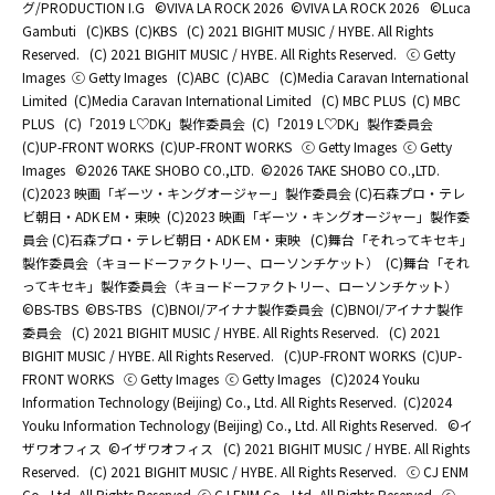
グ/PRODUCTION I.G
©️VIVA LA ROCK 2026
©️VIVA LA ROCK 2026
©Luca
Gambuti
(C)KBS
(C)KBS
(C) 2021 BIGHIT MUSIC / HYBE. All Rights
Reserved.
(C) 2021 BIGHIT MUSIC / HYBE. All Rights Reserved.
ⓒ Getty
Images
ⓒ Getty Images
(C)ABC
(C)ABC
(C)Media Caravan International
Limited
(C)Media Caravan International Limited
(C) MBC PLUS
(C) MBC
PLUS
(C)「2019 L♡DK」製作委員会
(C)「2019 L♡DK」製作委員会
(C)UP-FRONT WORKS
(C)UP-FRONT WORKS
ⓒ Getty Images
ⓒ Getty
Images
©2026 TAKE SHOBO CO.,LTD.
©2026 TAKE SHOBO CO.,LTD.
(C)2023 映画「ギーツ・キングオージャー」製作委員会 (C)石森プロ・テレ
ビ朝日・ADK EM・東映
(C)2023 映画「ギーツ・キングオージャー」製作委
員会 (C)石森プロ・テレビ朝日・ADK EM・東映
(C)舞台「それってキセキ」
製作委員会（キョードーファクトリー、ローソンチケット）
(C)舞台「それ
ってキセキ」製作委員会（キョードーファクトリー、ローソンチケット）
©BS-TBS
©BS-TBS
(C)BNOI/アイナナ製作委員会
(C)BNOI/アイナナ製作
委員会
(C) 2021 BIGHIT MUSIC / HYBE. All Rights Reserved.
(C) 2021
BIGHIT MUSIC / HYBE. All Rights Reserved.
(C)UP-FRONT WORKS
(C)UP-
FRONT WORKS
ⓒ Getty Images
ⓒ Getty Images
(C)2024 Youku
Information Technology (Beijing) Co., Ltd. All Rights Reserved.
(C)2024
Youku Information Technology (Beijing) Co., Ltd. All Rights Reserved.
©イ
ザワオフィス
©イザワオフィス
(C) 2021 BIGHIT MUSIC / HYBE. All Rights
Reserved.
(C) 2021 BIGHIT MUSIC / HYBE. All Rights Reserved.
ⓒ CJ ENM
Co., Ltd, All Rights Reserved
ⓒ CJ ENM Co., Ltd, All Rights Reserved
ⓒ