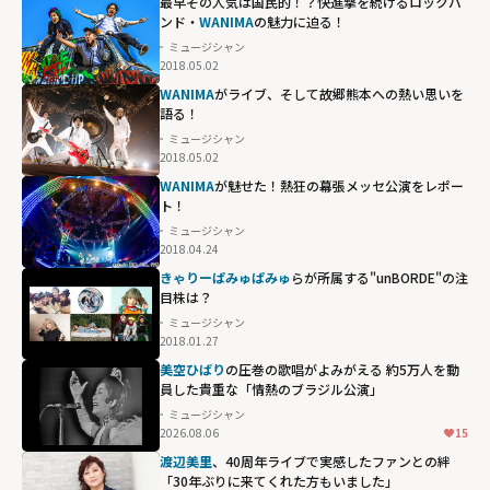
最早その人気は国民的！？快進撃を続けるロックバ
ンド・
WANIMA
の魅力に迫る！
ミュージシャン
2018.05.02
WANIMA
がライブ、そして故郷熊本への熱い思いを
語る！
ミュージシャン
2018.05.02
WANIMA
が魅せた！熱狂の幕張メッセ公演をレポー
ト！
ミュージシャン
2018.04.24
きゃりーぱみゅぱみゅ
らが所属する"unBORDE"の注
目株は？
ミュージシャン
2018.01.27
美空ひばり
の圧巻の歌唱がよみがえる 約5万人を動
員した貴重な「情熱のブラジル公演」
ミュージシャン
2026.08.06
15
渡辺美里
、40周年ライブで実感したファンとの絆
「30年ぶりに来てくれた方もいました」