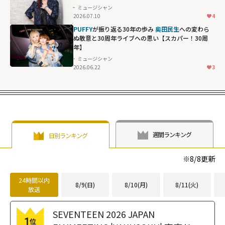
ミュージシャン
2026.07.10
4
PUFFY
が振り返る30年の歩み
奥田民生
への変わら
ぬ敬意と30周年ライブへの思い【スカパー！30周
年】
ミュージシャン
2026.06.22
3
週間ランキング
日別ランキング
※
8/8
更新
24時間以内
8/9(日)
8/10(月)
8/11(火)
放送
SEVENTEEN 2026 JAPAN
1
位