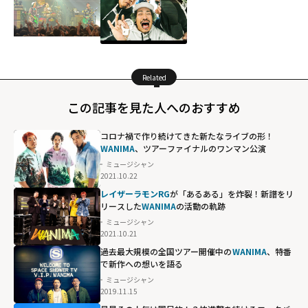
Related
この記事を見た人へのおすすめ
コロナ禍で作り続けてきた新たなライブの形！
WANIMA
、ツアーファイナルのワンマン公演
ミュージシャン
2021.10.22
レイザーラモンRG
が「あるある」を炸裂！新譜をリ
リースした
WANIMA
の活動の軌跡
ミュージシャン
2021.10.21
過去最大規模の全国ツアー開催中の
WANIMA
、特番
で新作への想いを語る
ミュージシャン
2019.11.15