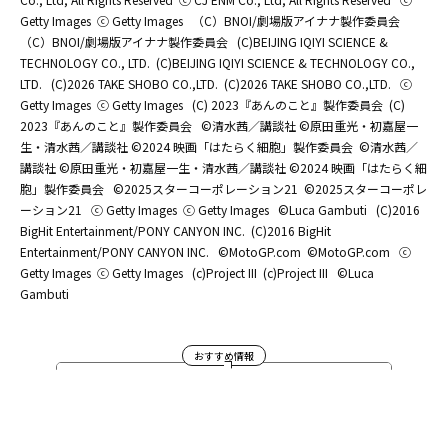
Getty Images
ⓒ Getty Images
（C）BNOI/劇場版アイナナ製作委員会
（C）BNOI/劇場版アイナナ製作委員会
(C)BEIJING IQIYI SCIENCE &
TECHNOLOGY CO., LTD.
(C)BEIJING IQIYI SCIENCE & TECHNOLOGY CO.,
LTD.
(C)2026 TAKE SHOBO CO.,LTD.
(C)2026 TAKE SHOBO CO.,LTD.
ⓒ
Getty Images
ⓒ Getty Images
(C) 2023『あんのこと』製作委員会
(C)
2023『あんのこと』製作委員会
©清水茜／講談社 ©原田重光・初嘉屋一
生・清水茜／講談社 ©2024 映画「はたらく細胞」製作委員会
©清水茜／
講談社 ©原田重光・初嘉屋一生・清水茜／講談社 ©2024 映画「はたらく細
胞」製作委員会
©2025スターコーポレーション21
©2025スターコーポレ
ーション21
ⓒ Getty Images
ⓒ Getty Images
©Luca Gambuti
(C)2016
BigHit Entertainment/PONY CANYON INC.
(C)2016 BigHit
Entertainment/PONY CANYON INC.
©MotoGP.com
©MotoGP.com
ⓒ
Getty Images
ⓒ Getty Images
(c)Project III
(c)Project III
©Luca
Gambuti
おすすめ情報