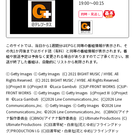
19:00～00:15
同時・見逃し
このサイトでは、当日から1週間分はEPGと同等の番組情報が表示され、そ
の先1か月後まではガイド誌（有料）と同等の番組情報が表示されます。番
組や放送予定は予告なく変更される場合がありますのでご了承ください。放
送が終了した番組は、自動的にリストから削除されます。
ⓒ Getty Images
ⓒ Getty Images
(C) 2021 BIGHIT MUSIC / HYBE. All
Rights Reserved.
(C) 2021 BIGHIT MUSIC / HYBE. All Rights Reserved.
(c)Project III
(c)Project III
©Luca Gambuti
(C)UP-FRONT WORKS
(C)UP-
FRONT WORKS
ⓒ Getty Images
ⓒ Getty Images
(c)Project III
(c)Project
III
©Luca Gambuti
(C)2026 Line Communications.,Inc.
(C)2026 Line
Communications.,Inc.
ⓒ Getty Images
ⓒ Getty Images
©2026 Line
Communications.,Inc.
©2026 Line Communications.,Inc.
(C)BNOI/アイナ
ナ製作委員会
(C)BNOI/アイナナ製作委員会
(C) Ultimate Productions
(C)
Ultimate Productions
(C)日渡早紀・白泉社(花とゆめ)/フライングドッ
グ/PRODUCTION I.G
(C)日渡早紀・白泉社(花とゆめ)/フライングドッ