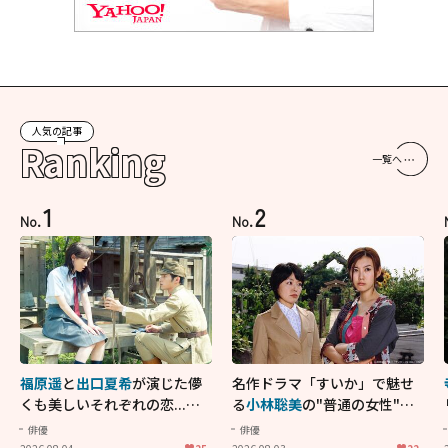
人気の記事
Ranking
一覧へ
1
2
No.
No.
福原遥
と
出口夏希
が演じた儚
名作ドラマ「すいか」で魅せ
くも美しいそれぞれの恋...生
る
小林聡美
の"普通の女性"が
きることの尊さを教えてくれ
大人に刺さる...映画「かもめ
俳優
俳優
た映画「あの花が咲く丘で、
食堂」にも通じる静かな芝居