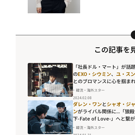
この記事を
「社長ドル・マート」が話
の
EXO・シウミン
、
ユ・ス
とのブロマンスに心を掴ま
るスクリーンデビュー作
韓流・海外スター
2024.02.08
ダレン・ワン
と
シャオ・ジ
ン
がライバル関係に...「狼殿
下-Fate of Love-」へと繋
貴重な共演シーン
韓流・海外スター
2024.01.31