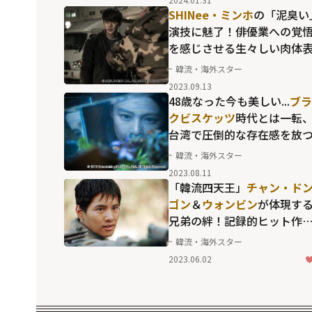
SHINee・ミンホ
の「泥臭い
演技に魅了！俳優業への覚
を感じさせる生々しい肉体
現とは？
韓流・海外スター
2023.09.13
48歳なった今も美しい...
ブラ
クビスケッツ
時代とは一転
台湾で圧倒的な存在感を放
女優
ビビアン・スー
の現在
韓流・海外スター
2023.08.11
「韓流四天王」
チャン・ド
ゴン
＆
ウォンビン
が体現す
兄弟の絆！記録的ヒット作
「ブラザーフッド」の魅力
韓流・海外スター
2023.06.02