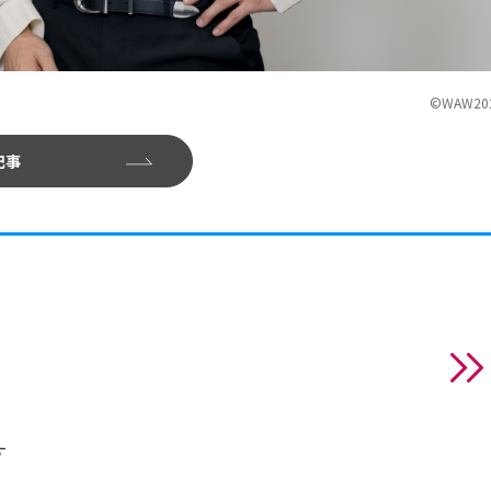
©WAW20
記事
す