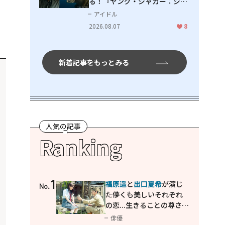
る！『ヤング・ジャガー：ジャ
ングル王への道』『ジャガーと
アイドル
ウミガメの物語：熱帯林の守護
2026.08.07
8
神』で見せるナレーションの妙
新着記事をもっとみる
人気の記事
Ranking
1
福原遥
と
出口夏希
が演じ
No.
た儚くも美しいそれぞれ
の恋...生きることの尊さを
教えてくれた映画「あの
俳優