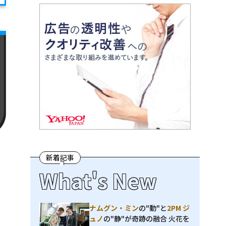
新着記事
What's New
ナムグン・ミン
の"動"と
2PM ジ
ュノ
の"静"が奇跡の融合 火花を