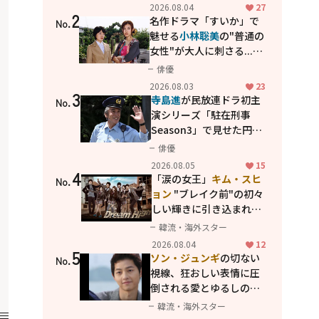
花が咲く丘で、君とまた出
2026.08.04
27
2
会えたら。」
名作ドラマ「すいか」で
No.
魅せる
小林聡美
の"普通の
女性"が大人に刺さる...映
画「かもめ食堂」にも通
俳優
じる静かな芝居
2026.08.03
23
3
寺島進
が民放連ドラ初主
No.
演シリーズ「駐在刑事
Season3」で見せた円熟
の演技
俳優
2026.08.05
15
4
「涙の女王」
キム・スヒ
No.
ョン
"ブレイク前"の初々
しい輝きに引き込まれ
る...
2PM テギョン
ら豪華
韓流・海外スター
共演の青春名作「ドリー
2026.08.04
12
5
ムハイ」
ソン・ジュンギ
の切ない
No.
視線、狂おしい表情に圧
倒される――愛とゆるしの人
間ドラマ「優しい男」
韓流・海外スター