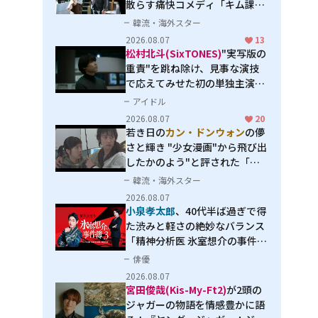
散らす痛快コメディ「キム課長
とソ理事～Bravo! Your Life
韓流・海外スター
～」
2026.08.07
13
松村北斗(SixTONES)
"実写版の
重責"を跳ね除け、見事な演技
で応えてみせた初の単独主演映
画「秒速5センチメートル」
アイドル
2026.08.07
20
若き日の
カン・ドンウォン
の儚
さと輝き "少女漫画"から飛び出
したかのよう"と評された「オ
オカミの誘惑」
韓流・海外スター
2026.08.07
小泉孝太郎
、40代半ば過ぎで得
た渋みと軽さの絶妙なバランス
「精神分析医 氷室想介の事件簿
３」で見せる進化
俳優
2026.08.07
宮田俊哉(Kis-My-Ft2)
が2頭の
ジャガーの物語を情感豊かに語