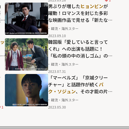
」
男ぶりが増した
ヒョンビン
が
悟
躍動！ロマンスを封じた多彩
表
な映画作品で見せる「新たな
境地」
韓流・海外スター
2023.09.10
ッ
韓国版「愛していると言って
、
くれ」への出演も話題に！
つ
「私の頭の中の消しゴム」の
地
チョン・ウソン
が50歳を迎え
韓流・海外スター
た今も輝き続ける映画中心の
2023.07.31
キャリア
ン
「マーベルズ」「京城クリー
る
チャー」と話題作が続く
パ
ク・ソジュン
、その才能の片
鱗を示した映画俳優としての
韓流・海外スター
「原点」
1
2023.05.30