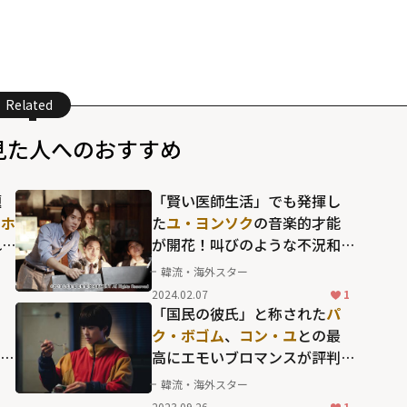
Related
見た人へのおすすめ
題
「賢い医師生活」でも発揮し
ンホ
た
ユ・ヨンソク
の音楽的才能
れ
が開花！叫びのような不況和
音が心揺さぶる圧巻のパフォ
韓流・海外スター
ーマンス
2024.02.07
1
ャ
「国民の彼氏」と称された
パ
ク・ボゴム
、
コン・ユ
との最
がる
高にエモいブロマンスが評判
を呼んだ「SEOBOK／ソボ
韓流・海外スター
ク」
2023.09.26
1