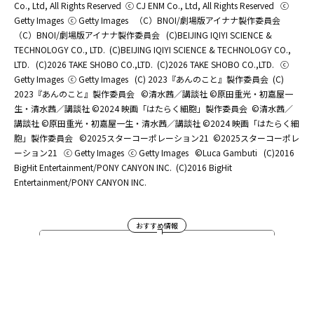
Co., Ltd, All Rights Reserved
ⓒ CJ ENM Co., Ltd, All Rights Reserved
ⓒ
Getty Images
ⓒ Getty Images
（C）BNOI/劇場版アイナナ製作委員会
（C）BNOI/劇場版アイナナ製作委員会
(C)BEIJING IQIYI SCIENCE &
TECHNOLOGY CO., LTD.
(C)BEIJING IQIYI SCIENCE & TECHNOLOGY CO.,
LTD.
(C)2026 TAKE SHOBO CO.,LTD.
(C)2026 TAKE SHOBO CO.,LTD.
ⓒ
Getty Images
ⓒ Getty Images
(C) 2023『あんのこと』製作委員会
(C)
2023『あんのこと』製作委員会
©清水茜／講談社 ©原田重光・初嘉屋一
生・清水茜／講談社 ©2024 映画「はたらく細胞」製作委員会
©清水茜／
講談社 ©原田重光・初嘉屋一生・清水茜／講談社 ©2024 映画「はたらく細
胞」製作委員会
©2025スターコーポレーション21
©2025スターコーポレ
ーション21
ⓒ Getty Images
ⓒ Getty Images
©Luca Gambuti
(C)2016
BigHit Entertainment/PONY CANYON INC.
(C)2016 BigHit
Entertainment/PONY CANYON INC.
おすすめ情報