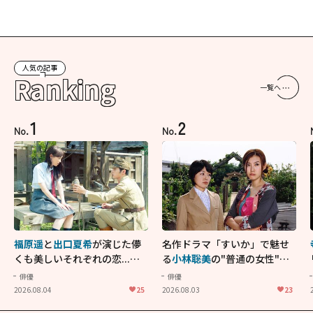
人気の記事
Ranking
一覧へ
1
2
No.
No.
福原遥
と
出口夏希
が演じた儚
名作ドラマ「すいか」で魅せ
くも美しいそれぞれの恋...生
る
小林聡美
の"普通の女性"が
きることの尊さを教えてくれ
大人に刺さる...映画「かもめ
俳優
俳優
た映画「あの花が咲く丘で、
食堂」にも通じる静かな芝居
2026.08.04
25
2026.08.03
23
君とまた出会えたら。」