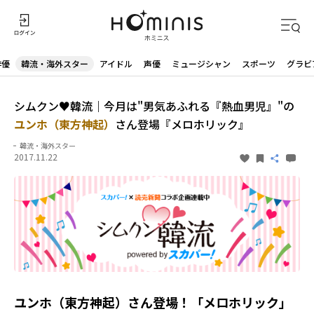
俳優
韓流・海外スター
アイドル
声優
ミュージシャン
スポーツ
グラビ
シムクン♥韓流｜今月は"男気あふれる『熱血男児』"の
ユンホ（東方神起）
さん登場『メロホリック』
韓流・海外スター
2017.11.22
ユンホ（東方神起）さん登場！「メロホリック」