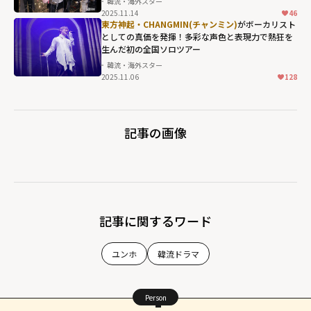
韓流・海外スター
2025.11.14
46
東方神起・CHANGMIN(チャンミン)
がボーカリスト
としての真価を発揮！多彩な声色と表現力で熱狂を
生んだ初の全国ソロツアー
韓流・海外スター
2025.11.06
128
記事の画像
記事に関するワード
ユンホ
韓流ドラマ
Person