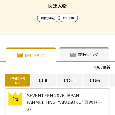
関連人物
#東方神起
#ユンホ
週間ランキング
日別ランキング
※
8/8
更新
24時間以内
8/9(日)
8/10(月)
8/11(火)
放送
SEVENTEEN 2026 JAPAN
1
位
FANMEETING 'YAKUSOKU' 東京ドー
ム