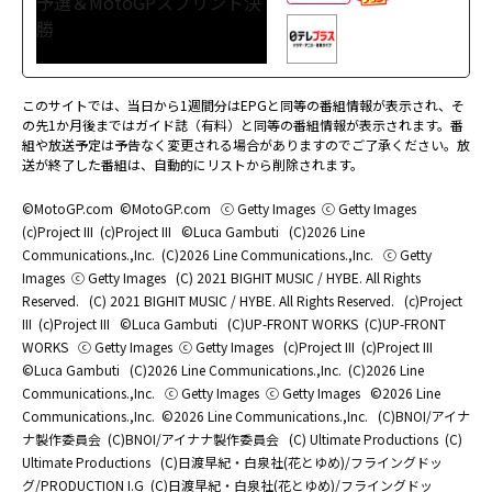
このサイトでは、当日から1週間分はEPGと同等の番組情報が表示され、そ
の先1か月後まではガイド誌（有料）と同等の番組情報が表示されます。番
組や放送予定は予告なく変更される場合がありますのでご了承ください。放
送が終了した番組は、自動的にリストから削除されます。
©MotoGP.com
©MotoGP.com
ⓒ Getty Images
ⓒ Getty Images
(c)Project III
(c)Project III
©Luca Gambuti
(C)2026 Line
Communications.,Inc.
(C)2026 Line Communications.,Inc.
ⓒ Getty
Images
ⓒ Getty Images
(C) 2021 BIGHIT MUSIC / HYBE. All Rights
Reserved.
(C) 2021 BIGHIT MUSIC / HYBE. All Rights Reserved.
(c)Project
III
(c)Project III
©Luca Gambuti
(C)UP-FRONT WORKS
(C)UP-FRONT
WORKS
ⓒ Getty Images
ⓒ Getty Images
(c)Project III
(c)Project III
©Luca Gambuti
(C)2026 Line Communications.,Inc.
(C)2026 Line
Communications.,Inc.
ⓒ Getty Images
ⓒ Getty Images
©2026 Line
Communications.,Inc.
©2026 Line Communications.,Inc.
(C)BNOI/アイナ
ナ製作委員会
(C)BNOI/アイナナ製作委員会
(C) Ultimate Productions
(C)
Ultimate Productions
(C)日渡早紀・白泉社(花とゆめ)/フライングドッ
グ/PRODUCTION I.G
(C)日渡早紀・白泉社(花とゆめ)/フライングドッ