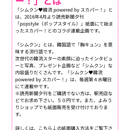
ー！」とは
「シムクン♥韓流 powered by スカパー！」と
は、2016年4月より読売新聞夕刊
「popstyle（ポップスタイル）」紙面にて始ま
ったスカパー！とのコラボ連載企画です。
「シムクン」とは、韓国語で「胸キュン」を意
味する流行語です。
次世代の韓流スターの素顔に迫ったインタビュ
ーと写真、プレゼント企画など「シムクン」な
内容盛りだくさんです。「シムクン♥韓流
powered by スカパー！」は、毎週第４水曜日
にて連載中です。
※読売新聞夕刊をご購読でない方は、駅売店な
どでお求め下さい。５０円です。また、よみう
りショップでも紙面販売を受け付けておりま
す。
詳しくは、こちら↓の紙面購入方法をご覧下さ