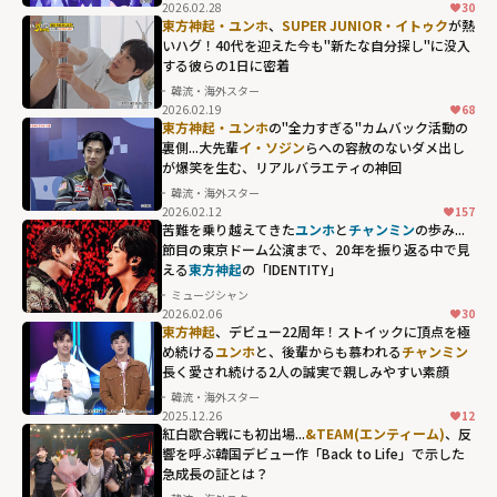
fetchpriority="h
2026.02.28
30
igh">
東方神起・ユンホ
、
SUPER JUNIOR・イトゥク
が熱
いハグ！40代を迎えた今も"新たな自分探し"に没入
する彼らの1日に密着
韓流・海外スター
2026.02.19
68
東方神起・ユンホ
の"全力すぎる"カムバック活動の
裏側...大先輩
イ・ソジン
らへの容赦のないダメ出し
が爆笑を生む、リアルバラエティの神回
韓流・海外スター
2026.02.12
157
イ・ソジンらへ
苦難を乗り越えてきた
ユンホ
と
チャンミン
の歩み...
の容赦のないダ
節目の東京ドーム公演まで、20年を振り返る中で見
える
東方神起
の「IDENTITY」
メ出しが爆笑を
ミュージシャン
生む、リアルバ
2026.02.06
30
ラエティの神回"
東方神起
、デビュー22周年！ストイックに頂点を極
め続ける
ユンホ
と、後輩からも慕われる
チャンミン
width="304"
長く愛され続ける2人の誠実で親しみやすい素顔
height="203"
韓流・海外スター
loading="lazy"
2025.12.26
12
fetchpriority="h
紅白歌合戦にも初出場...
&TEAM(エンティーム)
、反
響を呼ぶ韓国デビュー作「Back to Life」で示した
igh">
急成長の証とは？