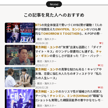
Related
この記事を見た人へのおすすめ
BTS
の完全体復活で勢いづくHYBE勢が躍動！7人の
絆が垣間見えた
ENHYPEN
、
ヨンジュン
のソロも鮮
烈な
TOMORROW X TOGETHER
ら、K-POPの勢い
を象徴する"国立競技場"の熱狂
韓流・海外スター
2026.04.20
2
東方神起・ユンホ
の"友情"出演も話題に！「ダイナ
マイト・キス」のツンデレ御曹司にも通ずる、
チャ
ン・ギヨン
の愛らしさが詰まった「ゴー・バック夫
婦」
韓流・海外スター
2026.03.27
32
チャン・ギヨン
東方神起・ユンホ
の真摯な魅力も光る！キャリアや
の愛らしさが詰
友情、恋愛に悩む大人たちのオフィスドラマ「私た
ちの人生レース」
まった「ゴー・
韓流・海外スター
バック夫婦」"
2026.02.28
85
width="304"
東方神起・ユンホ
のカリスマ性が凝縮された祝賀ス
テージも！
チャンミン
、
ミンホ(SHINee)
の"眼福"な
height="203"
2ショットも実現した韓国芸能界の華やかなセレモ
loading="lazy"
ニー
韓流・海外スター