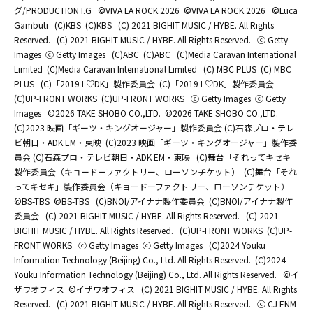
グ/PRODUCTION I.G
©️VIVA LA ROCK 2026
©️VIVA LA ROCK 2026
©Luca
Gambuti
(C)KBS
(C)KBS
(C) 2021 BIGHIT MUSIC / HYBE. All Rights
Reserved.
(C) 2021 BIGHIT MUSIC / HYBE. All Rights Reserved.
ⓒ Getty
Images
ⓒ Getty Images
(C)ABC
(C)ABC
(C)Media Caravan International
Limited
(C)Media Caravan International Limited
(C) MBC PLUS
(C) MBC
PLUS
(C)「2019 L♡DK」製作委員会
(C)「2019 L♡DK」製作委員会
(C)UP-FRONT WORKS
(C)UP-FRONT WORKS
ⓒ Getty Images
ⓒ Getty
Images
©2026 TAKE SHOBO CO.,LTD.
©2026 TAKE SHOBO CO.,LTD.
(C)2023 映画「ギーツ・キングオージャー」製作委員会 (C)石森プロ・テレ
ビ朝日・ADK EM・東映
(C)2023 映画「ギーツ・キングオージャー」製作委
員会 (C)石森プロ・テレビ朝日・ADK EM・東映
(C)舞台「それってキセキ」
製作委員会（キョードーファクトリー、ローソンチケット）
(C)舞台「それ
ってキセキ」製作委員会（キョードーファクトリー、ローソンチケット）
©BS-TBS
©BS-TBS
(C)BNOI/アイナナ製作委員会
(C)BNOI/アイナナ製作
委員会
(C) 2021 BIGHIT MUSIC / HYBE. All Rights Reserved.
(C) 2021
BIGHIT MUSIC / HYBE. All Rights Reserved.
(C)UP-FRONT WORKS
(C)UP-
FRONT WORKS
ⓒ Getty Images
ⓒ Getty Images
(C)2024 Youku
Information Technology (Beijing) Co., Ltd. All Rights Reserved.
(C)2024
Youku Information Technology (Beijing) Co., Ltd. All Rights Reserved.
©イ
ザワオフィス
©イザワオフィス
(C) 2021 BIGHIT MUSIC / HYBE. All Rights
Reserved.
(C) 2021 BIGHIT MUSIC / HYBE. All Rights Reserved.
ⓒ CJ ENM