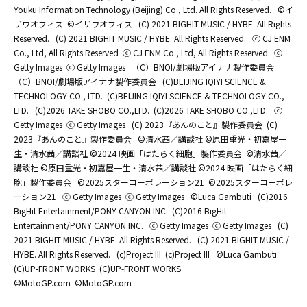
Youku Information Technology (Beijing) Co., Ltd. All Rights Reserved.
©イ
ザワオフィス
©イザワオフィス
(C) 2021 BIGHIT MUSIC / HYBE. All Rights
Reserved.
(C) 2021 BIGHIT MUSIC / HYBE. All Rights Reserved.
ⓒ CJ ENM
Co., Ltd, All Rights Reserved
ⓒ CJ ENM Co., Ltd, All Rights Reserved
ⓒ
Getty Images
ⓒ Getty Images
（C）BNOI/劇場版アイナナ製作委員会
（C）BNOI/劇場版アイナナ製作委員会
(C)BEIJING IQIYI SCIENCE &
TECHNOLOGY CO., LTD.
(C)BEIJING IQIYI SCIENCE & TECHNOLOGY CO.,
LTD.
(C)2026 TAKE SHOBO CO.,LTD.
(C)2026 TAKE SHOBO CO.,LTD.
ⓒ
Getty Images
ⓒ Getty Images
(C) 2023『あんのこと』製作委員会
(C)
2023『あんのこと』製作委員会
©清水茜／講談社 ©原田重光・初嘉屋一
生・清水茜／講談社 ©2024 映画「はたらく細胞」製作委員会
©清水茜／
講談社 ©原田重光・初嘉屋一生・清水茜／講談社 ©2024 映画「はたらく細
胞」製作委員会
©2025スターコーポレーション21
©2025スターコーポレ
ーション21
ⓒ Getty Images
ⓒ Getty Images
©Luca Gambuti
(C)2016
BigHit Entertainment/PONY CANYON INC.
(C)2016 BigHit
Entertainment/PONY CANYON INC.
ⓒ Getty Images
ⓒ Getty Images
(C)
2021 BIGHIT MUSIC / HYBE. All Rights Reserved.
(C) 2021 BIGHIT MUSIC /
HYBE. All Rights Reserved.
(c)Project III
(c)Project III
©Luca Gambuti
(C)UP-FRONT WORKS
(C)UP-FRONT WORKS
©MotoGP.com
©MotoGP.com