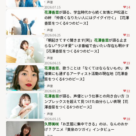
声優
2026.07.15
14
花澤香菜
が語る、学生時代から続く友情と戸松遥と
の絆 「仲良くなりたい人にはグイグイ行く」【花澤
香菜をつくる6つのピース】
声優
2026.06.25
21
「朝起きてすぐ聞きます(笑)」
花澤香菜
が語る止ま
らない"ラジオ愛" いま番組で会いたい存在も明かす
【花澤香菜をつくる6つのピース】
声優
2026.06.15
23
花澤香菜
、歌うことは「なくてはならないもの」 声
優業にも通ずるアーティスト活動の現在地【花澤香
菜をつくる6つのピース】
声優
2026.05.25
22
花澤香菜
が語る、声優という仕事との向き合い方 コ
ンプレックスを超えて見つけた自分らしい表現【花
澤香菜をつくる6つのピース】
声優
2026.05.15
28
久野美咲
「お芝居に集中できる」のは、なんのおか
げ？ アニメ『黄泉のツガイ』インタビュー