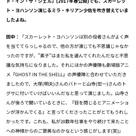
ト・イン・ザ・シェル」(2017年春公開)でも、スカーレッ
ト・ヨハンソン演じるミラ・キリアン少佐を吹き替えていま
したよね。
田中：
「スカーレット・ヨハンソンは別の役者さんがよく声
を当ててらっしゃるので、他の方が演じても不思議じゃなか
ったのですが、"素子"はまた私を選んでくれたんだなと不思
議な気持ちになりました。それにほかの声優陣も劇場版アニ
メ『GHOST IN THE SHELL』の声優陣と合わせていただき
ましたので、大塚(明夫)さんのバトーと山寺(宏一)さんのト
グサに付いていけばいいんだなと思って演じました。山寺さ
んが後ろで聞いているときに、『目を閉じるとアニメーショ
ンが浮かんでくる』と言ってくださったことがとてもうれし
かったです。これも、私が20数年仕事をやり続けて来たこと
への神様からのご褒美なのかなという感じがします(笑)」