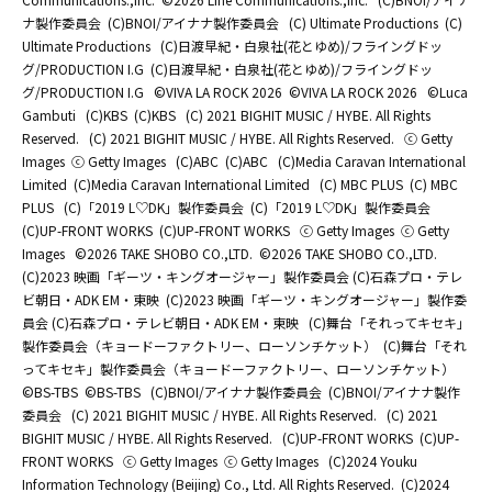
ナ製作委員会
(C)BNOI/アイナナ製作委員会
(C) Ultimate Productions
(C)
Ultimate Productions
(C)日渡早紀・白泉社(花とゆめ)/フライングドッ
グ/PRODUCTION I.G
(C)日渡早紀・白泉社(花とゆめ)/フライングドッ
グ/PRODUCTION I.G
©️VIVA LA ROCK 2026
©️VIVA LA ROCK 2026
©Luca
Gambuti
(C)KBS
(C)KBS
(C) 2021 BIGHIT MUSIC / HYBE. All Rights
Reserved.
(C) 2021 BIGHIT MUSIC / HYBE. All Rights Reserved.
ⓒ Getty
Images
ⓒ Getty Images
(C)ABC
(C)ABC
(C)Media Caravan International
Limited
(C)Media Caravan International Limited
(C) MBC PLUS
(C) MBC
PLUS
(C)「2019 L♡DK」製作委員会
(C)「2019 L♡DK」製作委員会
(C)UP-FRONT WORKS
(C)UP-FRONT WORKS
ⓒ Getty Images
ⓒ Getty
Images
©2026 TAKE SHOBO CO.,LTD.
©2026 TAKE SHOBO CO.,LTD.
(C)2023 映画「ギーツ・キングオージャー」製作委員会 (C)石森プロ・テレ
ビ朝日・ADK EM・東映
(C)2023 映画「ギーツ・キングオージャー」製作委
員会 (C)石森プロ・テレビ朝日・ADK EM・東映
(C)舞台「それってキセキ」
製作委員会（キョードーファクトリー、ローソンチケット）
(C)舞台「それ
ってキセキ」製作委員会（キョードーファクトリー、ローソンチケット）
©BS-TBS
©BS-TBS
(C)BNOI/アイナナ製作委員会
(C)BNOI/アイナナ製作
委員会
(C) 2021 BIGHIT MUSIC / HYBE. All Rights Reserved.
(C) 2021
BIGHIT MUSIC / HYBE. All Rights Reserved.
(C)UP-FRONT WORKS
(C)UP-
FRONT WORKS
ⓒ Getty Images
ⓒ Getty Images
(C)2024 Youku
Information Technology (Beijing) Co., Ltd. All Rights Reserved.
(C)2024