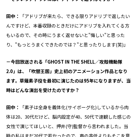
田中：
「アドリブが来たら、できる限りアドリブで返したい
んですけど、本番収録のときだけにアドリブを入れてくる方
もいるので、その時にうまく返せないと"悔しい"と思った
り、"もっとうまくできたのでは？"と思ったりします(笑)」
－今回放送される「GHOST IN THE SHELL／攻殻機動隊
2.0」は、「吹替王国」史上初のアニメーション作品となり
ます。草薙素子役を最初に演じたのは95年になりますが、当
時はどんな演出を受けたのですか？
田中：
「素子は全身を義体化(サイボーグ化)しているから肉
体は20、30代だけど、脳内設定が40、50代で達観した感じの
女性で演じてほしいと、押井(守)監督から言われました。当
時の私はまだ20代で若かったので、声の高低よりもそこを意