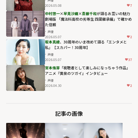
声優
2026.05.08
7
中村悠一
×
早見沙織
×
斎藤千和
が語るお互いの魅力
劇場版 「魔法科高校の劣等生 四葉継承編」で確かめ
た信頼
声優
2026.05.07
2
坂本真綾
、30周年のいま改めて語る「エンタメと
私」【スカパー！30周年】
声優
2026.05.07
37
宮本侑芽
「視聴者として楽しみになっちゃう作品」
アニメ『黄泉のツガイ』インタビュー
声優
2026.04.30
2
記事の画像