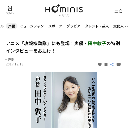
ドル
声優
ミュージシャン
スポーツ
グラビア
タレント・芸人
文化人・
アニメ「攻殻機動隊」にも登場！声優・
田中敦子
の特別
インタビューをお届け！
声優
2017.12.18