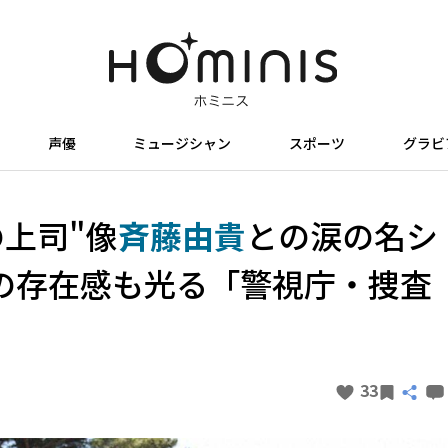
声優
ミュージシャン
スポーツ
グラビ
司"像――
斉藤由貴
との涙の名シ
の存在感も光る「警視庁・捜査
33