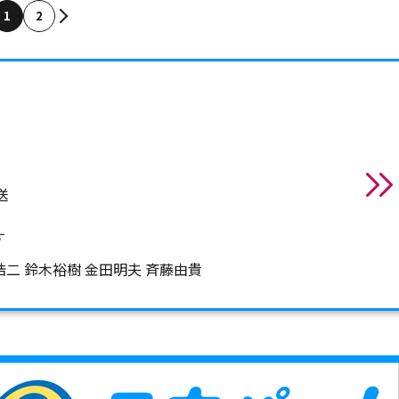
1
2
送
す
浩二 鈴木裕樹 金田明夫 斉藤由貴