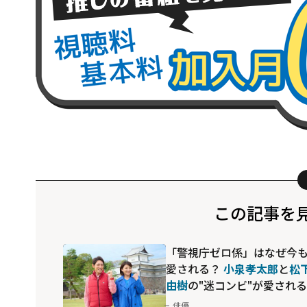
この記事を
「警視庁ゼロ係」はなぜ今
愛される？
小泉孝太郎
と
松
由樹
の"迷コンビ"が愛され
由
俳優