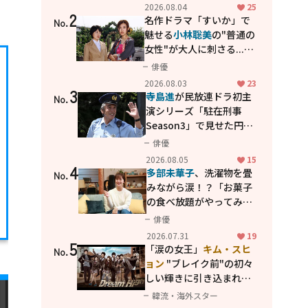
花が咲く丘で、君とまた出
2026.08.04
25
2
会えたら。」
名作ドラマ「すいか」で
No.
魅せる
小林聡美
の"普通の
女性"が大人に刺さる...映
画「かもめ食堂」にも通
俳優
じる静かな芝居
2026.08.03
23
3
寺島進
が民放連ドラ初主
No.
演シリーズ「駐在刑事
Season3」で見せた円熟
の演技
俳優
2026.08.05
15
4
多部未華子
、洗濯物を畳
No.
みながら涙！？「お菓子
の食べ放題がやってみた
い」ハンディファン4台の
俳優
暑さ対策も明かす
2026.07.31
19
5
「涙の女王」
キム・スヒ
No.
ョン
"ブレイク前"の初々
しい輝きに引き込まれ
る...
2PM テギョン
ら豪華
韓流・海外スター
共演の青春名作「ドリー