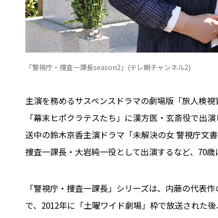
「警視庁・捜査一課長season2」(テレ朝チャンネル2)
主演を務めるサスペンスドラマの劇場版「旅人検視官
「幕末ヒポクラテスたち」に漢方医・玄斎役で出演
送中の鈴木京香主演ドラマ「未解決の女 警視庁文書捜
捜査一課長・大岩純一役として出演するなど、70
「警視庁・捜査一課長」シリーズは、内藤の代表作の
で、2012年に「土曜ワイド劇場」枠で放送された後、