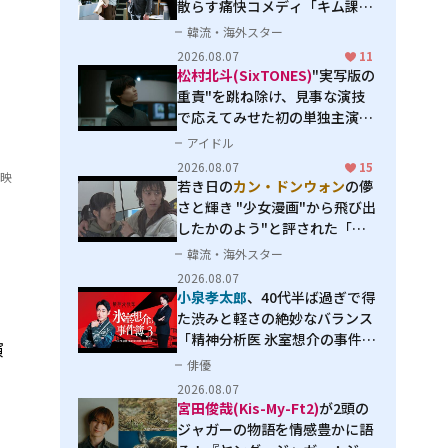
散らす痛快コメディ「キム課長
とソ理事～Bravo! Your Life
韓流・海外スター
～」
2026.08.07
11
松村北斗(SixTONES)
"実写版の
重責"を跳ね除け、見事な演技
で応えてみせた初の単独主演映
画「秒速5センチメートル」
アイドル
2026.08.07
15
東映
若き日の
カン・ドンウォン
の儚
さと輝き "少女漫画"から飛び出
したかのよう"と評された「オ
オカミの誘惑」
韓流・海外スター
2026.08.07
小泉孝太郎
、40代半ば過ぎで得
た渋みと軽さの絶妙なバランス
「精神分析医 氷室想介の事件簿
演
３」で見せる進化
俳優
2026.08.07
宮田俊哉(Kis-My-Ft2)
が2頭の
ジャガーの物語を情感豊かに語