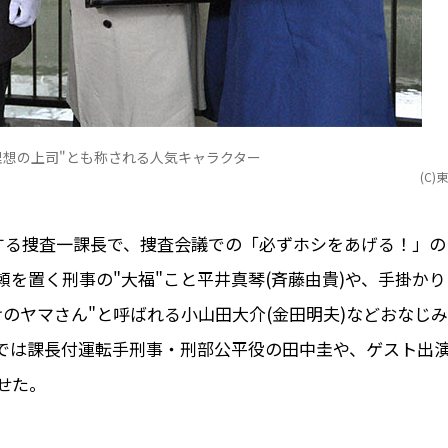
理想の上司"とも称される人気キャラクター
(C)
率する捜査一課長で、捜査会議での「必ずホシをあげる！」の
を置く刑事の"大福"こと平井真琴(斉藤由貴)や、手掛かり
のヤマさん"と呼ばれる小山田大介(金田明夫)などおなじみ
on2では課長付運転手刑事・刑部公平役の田中圭や、ゲスト出
せた。