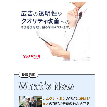
新着記事
What's New
ナムグン・ミン
の"動"と
2PM ジ
ュノ
の"静"が奇跡の融合 火花を