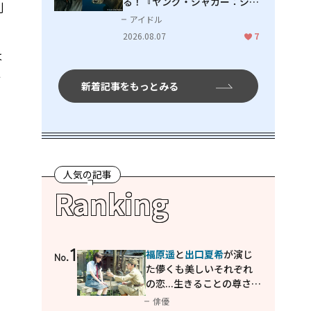
る！『ヤング・ジャガー：ジャ
別
ングル王への道』『ジャガーと
アイドル
ン
ウミガメの物語：熱帯林の守護
2026.08.07
7
神』で見せるナレーションの妙
は
て
新着記事をもっとみる
人気の記事
Ranking
1
福原遥
と
出口夏希
が演じ
No.
た儚くも美しいそれぞれ
の恋...生きることの尊さを
教えてくれた映画「あの
俳優