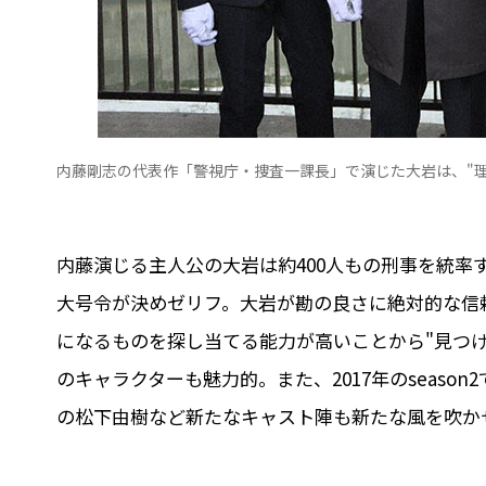
内藤剛志の代表作「警視庁・捜査一課長」で演じた大岩は、"
内藤演じる主人公の大岩は約400人もの刑事を統
大号令が決めゼリフ。大岩が勘の良さに絶対的な信頼
になるものを探し当てる能力が高いことから"見つけ
のキャラクターも魅力的。また、2017年のseas
の松下由樹など新たなキャスト陣も新たな風を吹か