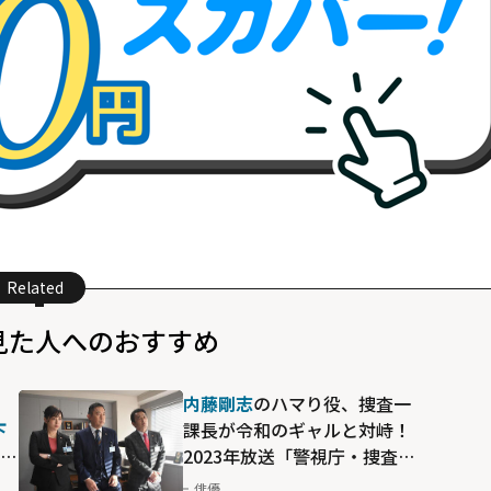
Related
見た人へのおすすめ
も
内藤剛志
のハマり役、捜査一
下
課長が令和のギャルと対峙！
る理
2023年放送「警視庁・捜査一
課長 スペシャル9」
俳優