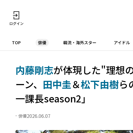
TOP
俳優
韓流・海外スター
アイドル
内藤剛志
が体現した"理想の上
ーン、
田中圭
＆
松下由樹
ら
一課長season2」
2026.06.07
俳優