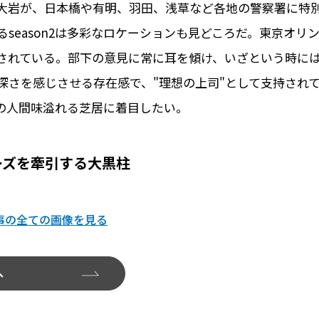
大岩が、日本橋や有明、羽田、浅草など各地の警察署に特
season2は多彩なロケーションも見どころだ。東京オリ
されている。部下の意見に常に耳を傾け、いざという時に
深さを感じさせる存在感で、"理想の上司"として支持され
藤の人間味溢れる芝居に着目したい。
ーズを牽引する大黒柱
事の全ての画像を見る
へ