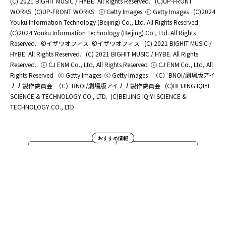
(C) 2021 BIGHIT MUSIC / HYBE. All Rights Reserved.
(C)UP-FRONT
WORKS
(C)UP-FRONT WORKS
ⓒ Getty Images
ⓒ Getty Images
(C)2024
Youku Information Technology (Beijing) Co., Ltd. All Rights Reserved.
(C)2024 Youku Information Technology (Beijing) Co., Ltd. All Rights
Reserved.
©イザワオフィス
©イザワオフィス
(C) 2021 BIGHIT MUSIC /
HYBE. All Rights Reserved.
(C) 2021 BIGHIT MUSIC / HYBE. All Rights
Reserved.
ⓒ CJ ENM Co., Ltd, All Rights Reserved
ⓒ CJ ENM Co., Ltd, All
Rights Reserved
ⓒ Getty Images
ⓒ Getty Images
（C）BNOI/劇場版アイ
ナナ製作委員会
（C）BNOI/劇場版アイナナ製作委員会
(C)BEIJING IQIYI
SCIENCE & TECHNOLOGY CO., LTD.
(C)BEIJING IQIYI SCIENCE &
TECHNOLOGY CO., LTD.
おすすめ情報