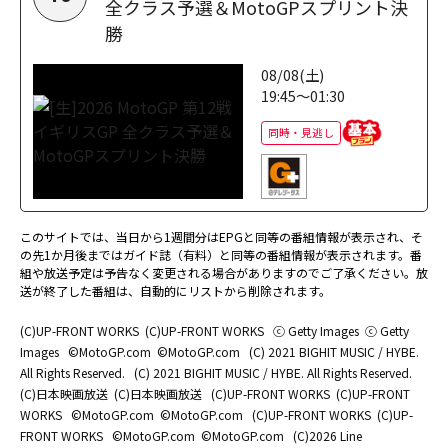
全クラス予選＆MotoGPスプリント決
勝
08/08(土)
19:45～01:30
同時・見逃し
このサイトでは、当日から1週間分はEPGと同等の番組情報が表示され、そ
の先1か月後まではガイド誌（有料）と同等の番組情報が表示されます。番
組や放送予定は予告なく変更される場合がありますのでご了承ください。放
送が終了した番組は、自動的にリストから削除されます。
(C)UP-FRONT WORKS
(C)UP-FRONT WORKS
ⓒ Getty Images
ⓒ Getty
Images
©MotoGP.com
©MotoGP.com
(C) 2021 BIGHIT MUSIC / HYBE.
All Rights Reserved.
(C) 2021 BIGHIT MUSIC / HYBE. All Rights Reserved.
(C)日本映画放送
(C)日本映画放送
(C)UP-FRONT WORKS
(C)UP-FRONT
WORKS
©MotoGP.com
©MotoGP.com
(C)UP-FRONT WORKS
(C)UP-
FRONT WORKS
©MotoGP.com
©MotoGP.com
(C)2026 Line