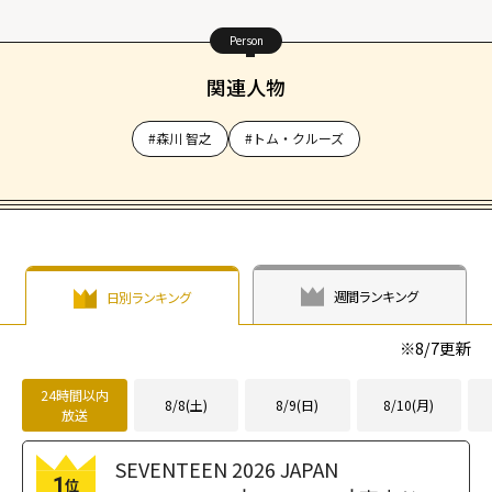
Person
関連人物
#森川 智之
#トム・クルーズ
週間ランキング
日別ランキング
※
8/7
更新
24時間以内
8/8(土)
8/9(日)
8/10(月)
放送
SEVENTEEN 2026 JAPAN
1
位