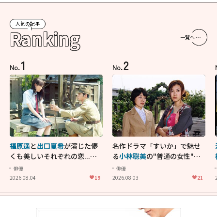
人気の記事
Ranking
一覧へ
1
2
No.
No.
福原遥
と
出口夏希
が演じた儚
名作ドラマ「すいか」で魅せ
くも美しいそれぞれの恋...生
る
小林聡美
の"普通の女性"が
きることの尊さを教えてくれ
大人に刺さる...映画「かもめ
俳優
俳優
た映画「あの花が咲く丘で、
食堂」にも通じる静かな芝居
2026.08.04
19
2026.08.03
21
君とまた出会えたら。」