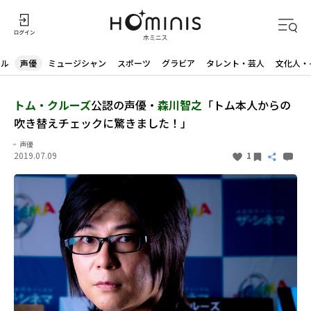
ドル
声優
ミュージシャン
スポーツ
グラビア
タレント・芸人
文化人・
トム・クルーズ
公認の声優・
森川智之
「トム本人からの
吹き替えチェックに驚きました！」
声優
2019.07.09
1