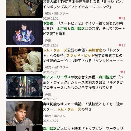
ズ集大成！TV初日本最速放送となる「ミッション：
インポッシブル／ファイナル・レコニング」
韓流・海外スター
2026.02.02
43
下野紘
、『ズートピア２』ゲイリー役で感じた挑戦
と喜び
上戸彩
＆
森川智之
との共演、そして"ズート
ピア愛"を語る
声優
2025.12.08
16
トム・クルーズ
公認の声優・
森川智之
の「レスタ
ト」への期待...
ブラッド・ピット
扮する美青年との
同性愛的ムードにも魅了される「インタビュー・ウ
ィズ・ヴァンパイア」新録吹替版
韓流・海外スター
2025.05.23
1
キアヌ・リーヴス
の吹き替え声優・
森川智之
が「ジ
ョン・ウィック」シリーズの魅力を語る「キアヌが
プロデュースしたものが全て投影されている」
声優
2024.05.20
実は何度もオスカー候補に！演技派としても一流の
スター、
トム・クルーズ
の輝き
韓流・海外スター
2023.06.27
森川智之
が大ヒット映画『トップガン マーヴェリ