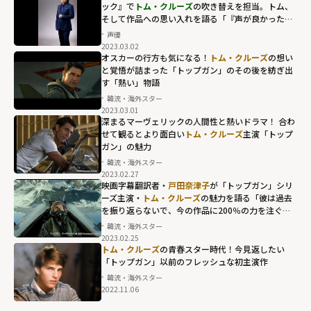
ック』で
トム・クルーズ
の吹き替えを担当。トム、
そして作品への思い入れを語る「『声が良かった』
ではなく『トム、格好いいね』といってもらいた
声優
い」
2023.03.02
オスカーの行方も気になる！
トム・クルーズ
の想い
と覚悟が詰まった「トップガン」のその後を紡ぎ出
す「熱い」物語
韓流・海外スター
2023.03.01
深まるマーヴェリックの人間性と熱いドラマ！ 合わ
せて観るとより面白い
トム・クルーズ
主演「トップ
ガン」の魅力
韓流・海外スター
2023.02.27
映画字幕翻訳者・
戸田奈津子
が「トップガン」シリ
ーズ主演・
トム・クルーズ
の魅力を語る「彼は過去
を振り返らないで、今の作品に200％の力を注ぐ
人」
韓流・海外スター
2023.02.25
トム・クルーズ
の青春スター時代！今見返したい
「トップガン」以前のフレッシュな初主演作
韓流・海外スター
2022.11.06