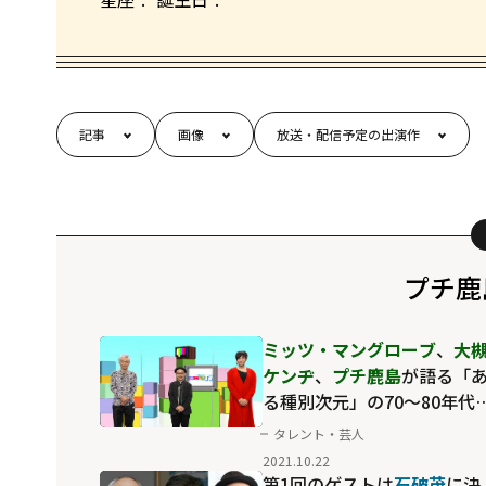
記事
画像
放送・配信予定の出演作
プチ鹿
ミッツ・マングローブ
、
大
ケンヂ
、
プチ鹿島
が語る「
る種別次元」の70～80年代
イドル
タレント・芸人
2021.10.22
第1回のゲストは
石破茂
に決