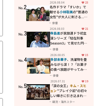
花が咲く丘で、君とまた出
2026.08.04
23
2
会えたら。」
名作ドラマ「すいか」で
No.
魅せる
小林聡美
の"普通の
女性"が大人に刺さる...映
画「かもめ食堂」にも通
俳優
じる静かな芝居
2026.08.03
21
3
寺島進
が民放連ドラ初主
No.
演シリーズ「駐在刑事
Season3」で見せた円熟
の演技
俳優
2026.08.05
15
4
多部未華子
、洗濯物を畳
No.
みながら涙！？「お菓子
の食べ放題がやってみた
い」ハンディファン4台の
俳優
暑さ対策も明かす
2026.07.31
19
5
「涙の女王」
キム・スヒ
No.
ョン
"ブレイク前"の初々
しい輝きに引き込まれ
る...
2PM テギョン
ら豪華
韓流・海外スター
共演の青春名作「ドリー