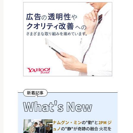
新着記事
What's New
ナムグン・ミン
の"動"と
2PM ジ
ュノ
の"静"が奇跡の融合 火花を