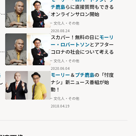
チ鹿島
らに直接質問もできる
サ
オンラインサロン開始
文化人・その他
2020.08.24
メ
スカパー！無料の日に
モーリ
と
ー・ロバートソン
とアフター
コロナの社会について考える
文化人・その他
2020.06.04
美
モーリー
＆
プチ鹿島
の「忖度
し
ナシ」新ニュース番組が始
動！
文化人・その他
2018.04.19