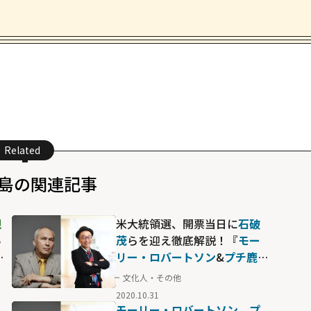
Related
島の関連記事
槻
米大統領選、開票当日に
石破
あ
茂
らを迎え徹底解説！『
モー
ア
リー・ロバートソン
&
プチ鹿島
のニュース語り場』生配信
文化人・その他
2020.10.31
モーリー・ロバートソン
、
プ