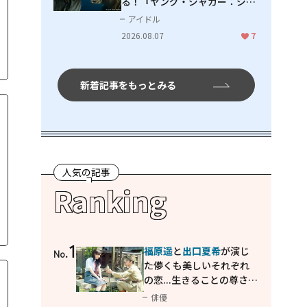
る！『ヤング・ジャガー：ジャ
ングル王への道』『ジャガーと
アイドル
ウミガメの物語：熱帯林の守護
2026.08.07
7
神』で見せるナレーションの妙
新着記事をもっとみる
人気の記事
Ranking
1
福原遥
と
出口夏希
が演じ
No.
た儚くも美しいそれぞれ
の恋...生きることの尊さを
教えてくれた映画「あの
俳優