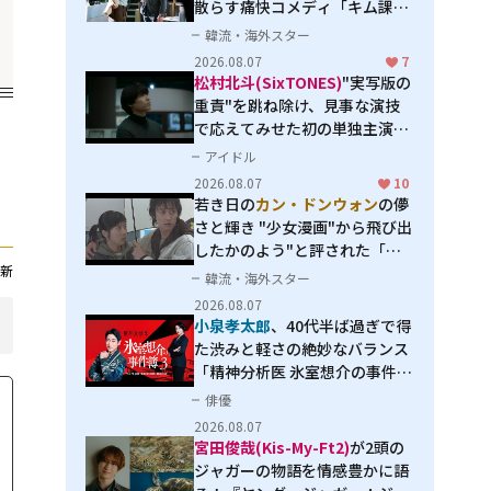
散らす痛快コメディ「キム課長
とソ理事～Bravo! Your Life
韓流・海外スター
～」
2026.08.07
7
松村北斗(SixTONES)
"実写版の
重責"を跳ね除け、見事な演技
で応えてみせた初の単独主演映
画「秒速5センチメートル」
アイドル
2026.08.07
10
若き日の
カン・ドンウォン
の儚
さと輝き "少女漫画"から飛び出
したかのよう"と評された「オ
新
オカミの誘惑」
韓流・海外スター
2026.08.07
小泉孝太郎
、40代半ば過ぎで得
た渋みと軽さの絶妙なバランス
「精神分析医 氷室想介の事件簿
３」で見せる進化
俳優
2026.08.07
宮田俊哉(Kis-My-Ft2)
が2頭の
ジャガーの物語を情感豊かに語