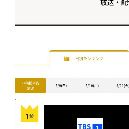
放送・配
日別ランキング
24時間以内
8/9(日)
8/10(月)
8/11(火
放送
1
位