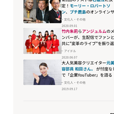
定！
モーリー・ロバートソ
ン
、
プチ鹿島
のオンライン
ロン
文化人・その他
2020.09.01
竹内朱莉
ら
アンジュルム
の
ンバーが、生配信でファン
共に"変革のライブ"を振り返
り！
アイドル
2020.06.07
大人気美容クリエイター
元
容部員 和田さん。
が忖度な
で「企業YouTuber」を語る
文化人・その他
2019.09.17