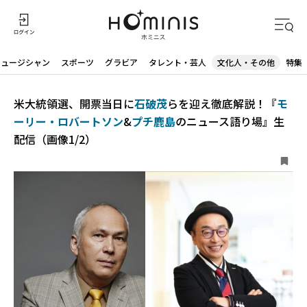
ミュージシャン
スポーツ
グラビア
タレント・芸人
文化人・その他
特集
米大統領選、開票当日に
石破茂
らを迎え徹底解説！『
モ
ーリー・ロバートソン
&
プチ鹿島
のニュース語り場』生
配信（画像1/2）