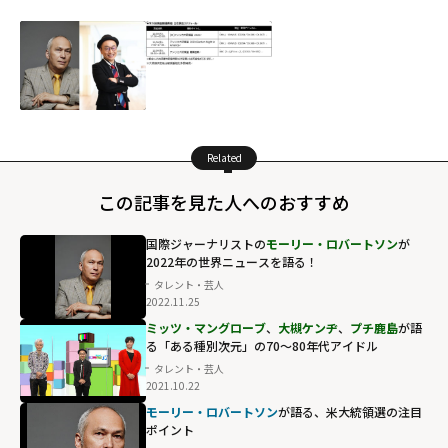
Related
この記事を見た人へのおすすめ
国際ジャーナリストの
モーリー・ロバートソン
が
2022年の世界ニュースを語る！
タレント・芸人
2022.11.25
ミッツ・マングローブ
、
大槻ケンヂ
、
プチ鹿島
が語
る「ある種別次元」の70～80年代アイドル
タレント・芸人
2021.10.22
モーリー・ロバートソン
が語る、米大統領選の注目
ポイント