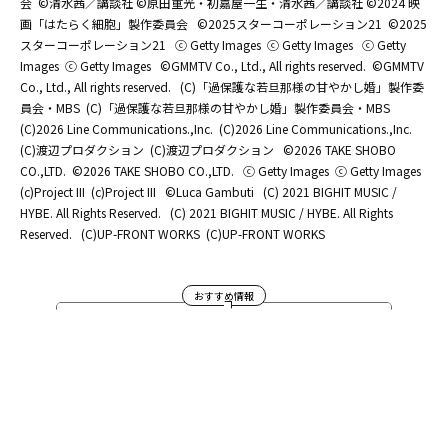
会
©清水茜／講談社 ©原田重光・初嘉屋一生・清水茜／講談社 ©2024 映
画「はたらく細胞」製作委員会
©2025スターコーポレーション21
©2025
スターコーポレーション21
ⓒ Getty Images
ⓒ Getty Images
ⓒ Getty
Images
ⓒ Getty Images
©GMMTV Co., Ltd., All rights reserved.
©GMMTV
Co., Ltd., All rights reserved.
(C)「過保護な若旦那様の甘やかし婚」製作委
員会・MBS
(C)「過保護な若旦那様の甘やかし婚」製作委員会・MBS
(C)2026 Line Communications.,Inc.
(C)2026 Line Communications.,Inc.
(C)渡辺プロダクション
(C)渡辺プロダクション
©2026 TAKE SHOBO
CO.,LTD.
©2026 TAKE SHOBO CO.,LTD.
ⓒ Getty Images
ⓒ Getty Images
(c)Project III
(c)Project III
©Luca Gambuti
(C) 2021 BIGHIT MUSIC /
HYBE. All Rights Reserved.
(C) 2021 BIGHIT MUSIC / HYBE. All Rights
Reserved.
(C)UP-FRONT WORKS
(C)UP-FRONT WORKS
おすすめ情報