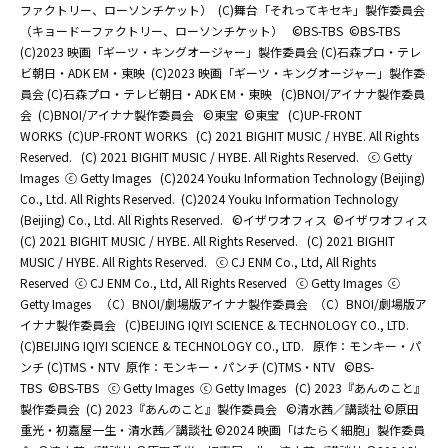
ファクトリー、ローソンチケット）
(C)舞台「それってキセキ」製作委員会
（キョードーファクトリー、ローソンチケット）
©BS-TBS
©BS-TBS
(C)2023 映画「ギーツ・キングオージャー」製作委員会 (C)石森プロ・テレ
ビ朝日・ADK EM・東映
(C)2023 映画「ギーツ・キングオージャー」製作委
員会 (C)石森プロ・テレビ朝日・ADK EM・東映
(C)BNOI/アイナナ製作委員
会
(C)BNOI/アイナナ製作委員会
©東宝
©東宝
(C)UP-FRONT
WORKS
(C)UP-FRONT WORKS
(C) 2021 BIGHIT MUSIC / HYBE. All Rights
Reserved.
(C) 2021 BIGHIT MUSIC / HYBE. All Rights Reserved.
ⓒ Getty
Images
ⓒ Getty Images
(C)2024 Youku Information Technology (Beijing)
Co., Ltd. All Rights Reserved.
(C)2024 Youku Information Technology
(Beijing) Co., Ltd. All Rights Reserved.
©イザワオフィス
©イザワオフィス
(C) 2021 BIGHIT MUSIC / HYBE. All Rights Reserved.
(C) 2021 BIGHIT
MUSIC / HYBE. All Rights Reserved.
ⓒ CJ ENM Co., Ltd, All Rights
Reserved
ⓒ CJ ENM Co., Ltd, All Rights Reserved
ⓒ Getty Images
ⓒ
Getty Images
（C）BNOI/劇場版アイナナ製作委員会
（C）BNOI/劇場版ア
イナナ製作委員会
(C)BEIJING IQIYI SCIENCE & TECHNOLOGY CO., LTD.
(C)BEIJING IQIYI SCIENCE & TECHNOLOGY CO., LTD.
原作：モンキー・パ
ンチ (C)TMS・NTV
原作：モンキー・パンチ (C)TMS・NTV
©BS-
TBS
©BS-TBS
ⓒ Getty Images
ⓒ Getty Images
(C) 2023『あんのこと』
製作委員会
(C) 2023『あんのこと』製作委員会
©清水茜／講談社 ©原田
重光・初嘉屋一生・清水茜／講談社 ©2024 映画「はたらく細胞」製作委員