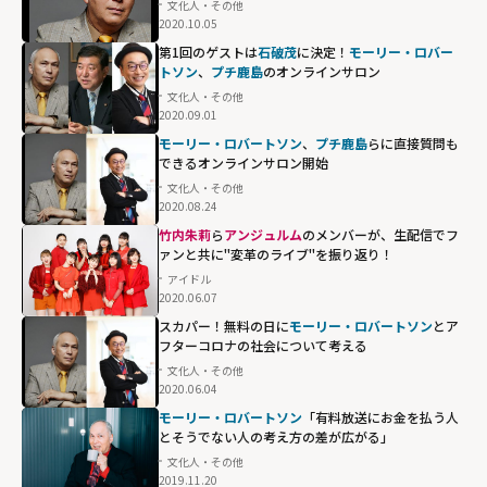
文化人・その他
2020.10.05
第1回のゲストは
石破茂
に決定！
モーリー・ロバー
トソン
、
プチ鹿島
のオンラインサロン
文化人・その他
2020.09.01
モーリー・ロバートソン
、
プチ鹿島
らに直接質問も
できるオンラインサロン開始
文化人・その他
2020.08.24
竹内朱莉
ら
アンジュルム
のメンバーが、生配信でフ
ァンと共に"変革のライブ"を振り返り！
アイドル
2020.06.07
スカパー！無料の日に
モーリー・ロバートソン
とア
フターコロナの社会について考える
文化人・その他
2020.06.04
モーリー・ロバートソン
「有料放送にお金を払う人
とそうでない人の考え方の差が広がる」
文化人・その他
2019.11.20