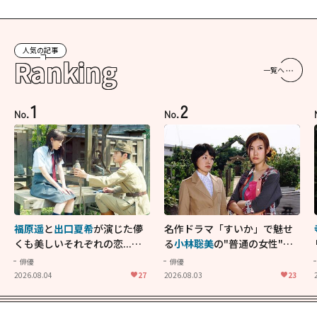
人気の記事
Ranking
一覧へ
1
2
No.
No.
福原遥
と
出口夏希
が演じた儚
名作ドラマ「すいか」で魅せ
くも美しいそれぞれの恋...生
る
小林聡美
の"普通の女性"が
きることの尊さを教えてくれ
大人に刺さる...映画「かもめ
俳優
俳優
た映画「あの花が咲く丘で、
食堂」にも通じる静かな芝居
2026.08.04
27
2026.08.03
23
君とまた出会えたら。」