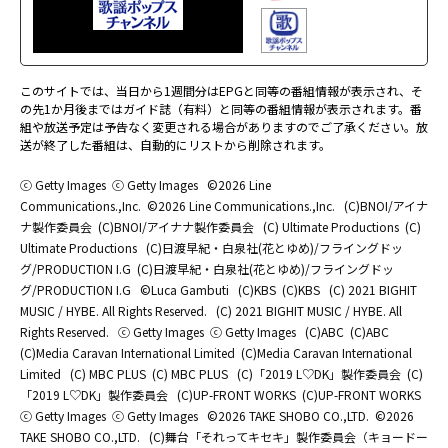
このサイトでは、当日から1週間分はEPGと同等の番組情報が表示され、そ
の先1か月後まではガイド誌（有料）と同等の番組情報が表示されます。番
組や放送予定は予告なく変更される場合がありますのでご了承ください。放
送が終了した番組は、自動的にリストから削除されます。
ⓒ Getty Images
ⓒ Getty Images
©2026 Line
Communications.,Inc.
©2026 Line Communications.,Inc.
(C)BNOI/アイナ
ナ製作委員会
(C)BNOI/アイナナ製作委員会
(C) Ultimate Productions
(C)
Ultimate Productions
(C)日渡早紀・白泉社(花とゆめ)/フライングドッ
グ/PRODUCTION I.G
(C)日渡早紀・白泉社(花とゆめ)/フライングドッ
グ/PRODUCTION I.G
©Luca Gambuti
(C)KBS
(C)KBS
(C) 2021 BIGHIT
MUSIC / HYBE. All Rights Reserved.
(C) 2021 BIGHIT MUSIC / HYBE. All
Rights Reserved.
ⓒ Getty Images
ⓒ Getty Images
(C)ABC
(C)ABC
(C)Media Caravan International Limited
(C)Media Caravan International
Limited
(C) MBC PLUS
(C) MBC PLUS
(C)「2019 L♡DK」製作委員会
(C)
「2019 L♡DK」製作委員会
(C)UP-FRONT WORKS
(C)UP-FRONT WORKS
ⓒ Getty Images
ⓒ Getty Images
©2026 TAKE SHOBO CO.,LTD.
©2026
TAKE SHOBO CO.,LTD.
(C)舞台「それってキセキ」製作委員会（キョードー