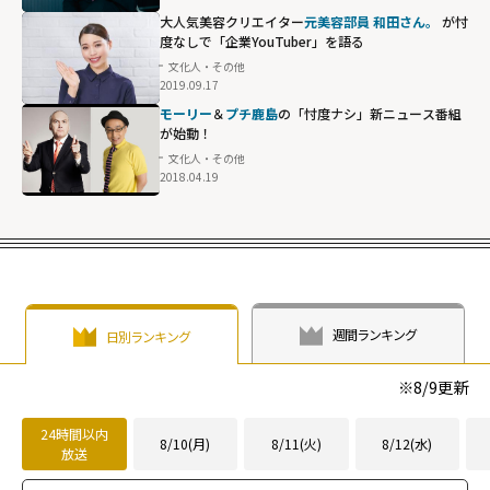
大人気美容クリエイター
元美容部員 和田さん。
が忖
度なしで「企業YouTuber」を語る
文化人・その他
2019.09.17
モーリー
＆
プチ鹿島
の「忖度ナシ」新ニュース番組
が始動！
文化人・その他
2018.04.19
週間ランキング
日別ランキング
※
8/9
更新
24時間以内
8/10(月)
8/11(火)
8/12(水)
放送