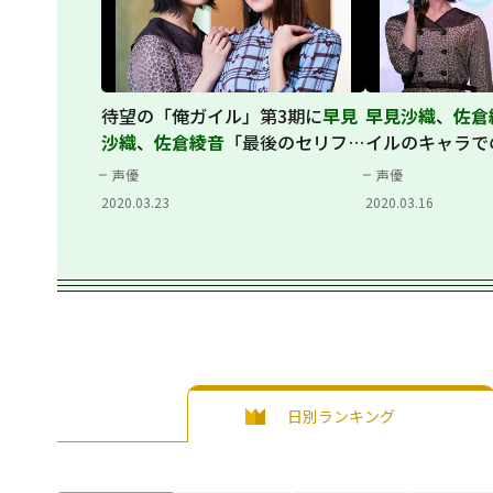
待望の「俺ガイル」第3期に
早見
早見沙織
、
佐倉
沙織
、
佐倉綾音
「最後のセリフは
イルのキャラで
全部きつい」
ーい！」
声優
声優
2020.03.23
2020.03.16
日別ランキング