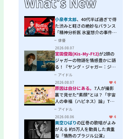
What's New
小泉孝太郎
、40代半ば過ぎで得
た渋みと軽さの絶妙なバランス
「精神分析医 氷室想介の事件簿
３」で見せる進化
俳優
2026.08.07
宮田俊哉(Kis-My-Ft2)
が2頭の
ジャガーの物語を情感豊かに語
る！『ヤング・ジャガー：ジャ
ングル王への道』『ジャガーと
アイドル
ウミガメの物語：熱帯林の守護
2026.08.07
4
神』で見せるナレーションの妙
原因は自分にある。
7人が撮影
裏で見せた"素顔"とは？「宇宙
人の幸福（ハピネス）論」THE
MAKING
アイドル
2026.08.06
4
美空ひばり
の圧巻の歌唱がよみ
がえる 約5万人を動員した貴重
な「情熱のブラジル公演」