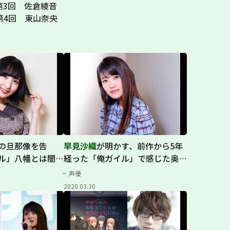
ー第3回 佐倉綾音
ー第4回 東山奈央
の旦那像を告
早見沙織
が明かす、前作から5年
ル」八幡とは闇の
経った「俺ガイル」で感じた奥の
深さ
声優
2020.03.30