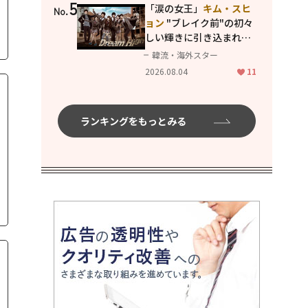
5
「涙の女王」
キム・スヒ
No.
ョン
"ブレイク前"の初々
しい輝きに引き込まれ
る...
2PM テギョン
ら豪華
韓流・海外スター
共演の青春名作「ドリー
2026.08.04
11
ムハイ」
ランキングをもっとみる