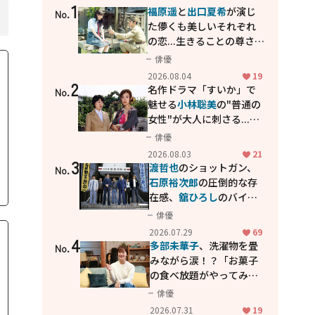
1
福原遥
と
出口夏希
が演じ
No.
た儚くも美しいそれぞれ
の恋...生きることの尊さを
教えてくれた映画「あの
俳優
花が咲く丘で、君とまた出
2026.08.04
19
2
会えたら。」
名作ドラマ「すいか」で
No.
魅せる
小林聡美
の"普通の
女性"が大人に刺さる...映
画「かもめ食堂」にも通
俳優
じる静かな芝居
2026.08.03
21
3
渡哲也
のショットガン、
No.
石原裕次郎
の圧倒的な存
在感、
舘ひろし
のバイク
アクション！"大門軍
俳優
団"のカッコよさが詰まっ
2026.07.29
69
4
た「西部警察 PART-II」
多部未華子
、洗濯物を畳
No.
みながら涙！？「お菓子
の食べ放題がやってみた
い」ハンディファン4台の
俳優
暑さ対策も明かす
2026.07.31
19