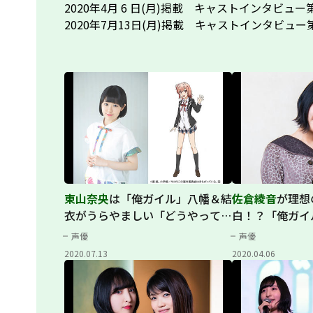
2020年4月 6 日(月)掲載 キャストインタビュ
2020年7月13日(月)掲載 キャストインタビュ
東山奈央
は「俺ガイル」八幡＆結
佐倉綾音
が理想
衣がうらやましい「どうやって近
白！？「俺ガイ
付いたら...」
部分で共鳴
声優
声優
2020.07.13
2020.04.06