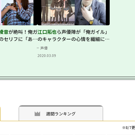
綾音
が絶叫！俺ガ
江口拓也
ら声優陣が「俺ガイル」
のセリフに「あま
のキャラクターの心情を繊細に表
現！
声優
2020.03.09
週間ランキング
※
8/7
更