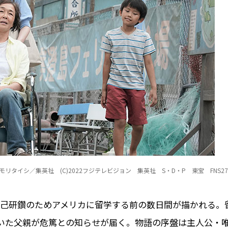
・モリタイシ／集英社 (C)2022フジテレビジョン 集英社 S・D・P 東宝 FNS2
自己研鑽のためアメリカに留学する前の数日間が描かれる。
いた父親が危篤との知らせが届く。物語の序盤は主人公・