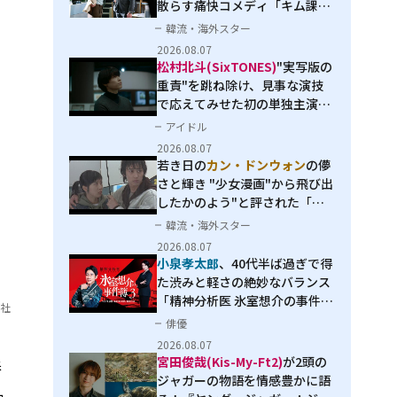
散らす痛快コメディ「キム課長
とソ理事～Bravo! Your Life
韓流・海外スター
～」
2026.08.07
松村北斗(SixTONES)
"実写版の
重責"を跳ね除け、見事な演技
で応えてみせた初の単独主演映
画「秒速5センチメートル」
アイドル
2026.08.07
若き日の
カン・ドンウォン
の儚
さと輝き "少女漫画"から飛び出
したかのよう"と評された「オ
オカミの誘惑」
韓流・海外スター
2026.08.07
小泉孝太郎
、40代半ば過ぎで得
た渋みと軽さの絶妙なバランス
「精神分析医 氷室想介の事件簿
7社
３」で見せる進化
俳優
2026.08.07
宮田俊哉(Kis-My-Ft2)
が2頭の
春
ジャガーの物語を情感豊かに語