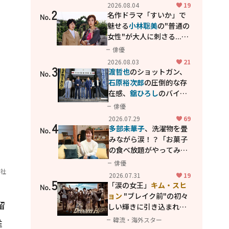
花が咲く丘で、君とまた出
2026.08.04
19
2
会えたら。」
名作ドラマ「すいか」で
No.
魅せる
小林聡美
の"普通の
女性"が大人に刺さる...映
画「かもめ食堂」にも通
俳優
じる静かな芝居
2026.08.03
21
3
渡哲也
のショットガン、
No.
石原裕次郎
の圧倒的な存
在感、
舘ひろし
のバイク
アクション！"大門軍
俳優
団"のカッコよさが詰まっ
2026.07.29
69
4
た「西部警察 PART-II」
多部未華子
、洗濯物を畳
No.
みながら涙！？「お菓子
の食べ放題がやってみた
い」ハンディファン4台の
俳優
暑さ対策も明かす
7社
2026.07.31
19
5
「涙の女王」
キム・スヒ
No.
ョン
"ブレイク前"の初々
留
しい輝きに引き込まれ
る...
2PM テギョン
ら豪華
韓流・海外スター
唯
共演の青春名作「ドリー