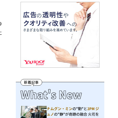
9
に
新着記事
What's New
ナムグン・ミン
の"動"と
2PM ジ
ュノ
の"静"が奇跡の融合 火花を