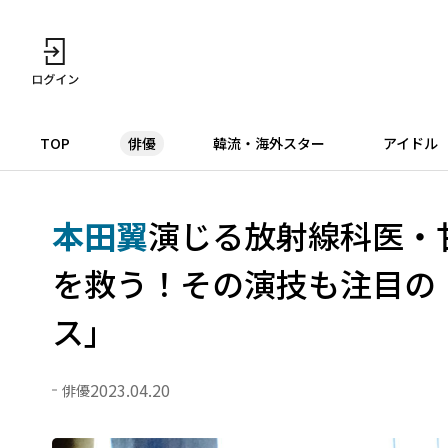
TOP
俳優
韓流・海外スター
アイドル
本田翼
演じる放射線科医・
を救う！その演技も注目の
ス」
2023.04.20
俳優