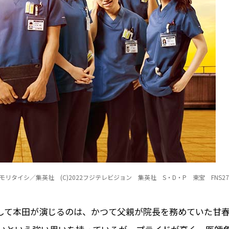
・モリタイシ／集英社 (C)2022フジテレビジョン 集英社 S・D・P 東宝 FNS2
して本田が演じるのは、かつて父親が院長を務めていた甘