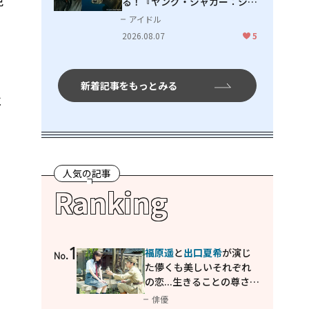
免
る！『ヤング・ジャガー：ジャ
ングル王への道』『ジャガーと
アイドル
ウミガメの物語：熱帯林の守護
2026.08.07
5
神』で見せるナレーションの妙
新着記事をもっとみる
に
人気の記事
Ranking
1
福原遥
と
出口夏希
が演じ
No.
た儚くも美しいそれぞれ
の恋...生きることの尊さを
教えてくれた映画「あの
俳優