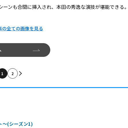
シーンも合間に挿入され、本田の秀逸な演技が堪能できる
事の全ての画像を見る
へ
1
2
～(シーズン1)