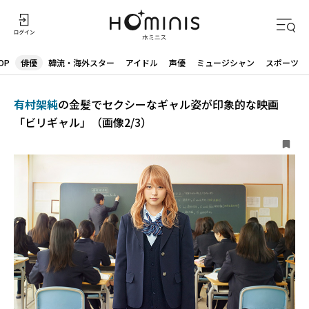
OP
俳優
韓流・海外スター
アイドル
声優
ミュージシャン
スポーツ
有村架純
の金髪でセクシーなギャル姿が印象的な映画
「ビリギャル」（画像2/3）