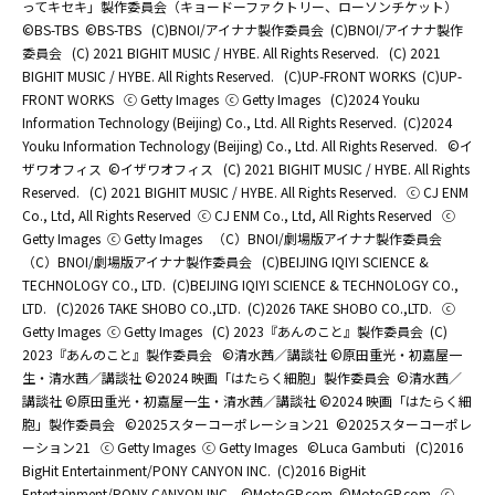
ってキセキ」製作委員会（キョードーファクトリー、ローソンチケット）
©BS-TBS
©BS-TBS
(C)BNOI/アイナナ製作委員会
(C)BNOI/アイナナ製作
委員会
(C) 2021 BIGHIT MUSIC / HYBE. All Rights Reserved.
(C) 2021
BIGHIT MUSIC / HYBE. All Rights Reserved.
(C)UP-FRONT WORKS
(C)UP-
FRONT WORKS
ⓒ Getty Images
ⓒ Getty Images
(C)2024 Youku
Information Technology (Beijing) Co., Ltd. All Rights Reserved.
(C)2024
Youku Information Technology (Beijing) Co., Ltd. All Rights Reserved.
©イ
ザワオフィス
©イザワオフィス
(C) 2021 BIGHIT MUSIC / HYBE. All Rights
Reserved.
(C) 2021 BIGHIT MUSIC / HYBE. All Rights Reserved.
ⓒ CJ ENM
Co., Ltd, All Rights Reserved
ⓒ CJ ENM Co., Ltd, All Rights Reserved
ⓒ
Getty Images
ⓒ Getty Images
（C）BNOI/劇場版アイナナ製作委員会
（C）BNOI/劇場版アイナナ製作委員会
(C)BEIJING IQIYI SCIENCE &
TECHNOLOGY CO., LTD.
(C)BEIJING IQIYI SCIENCE & TECHNOLOGY CO.,
LTD.
(C)2026 TAKE SHOBO CO.,LTD.
(C)2026 TAKE SHOBO CO.,LTD.
ⓒ
Getty Images
ⓒ Getty Images
(C) 2023『あんのこと』製作委員会
(C)
2023『あんのこと』製作委員会
©清水茜／講談社 ©原田重光・初嘉屋一
生・清水茜／講談社 ©2024 映画「はたらく細胞」製作委員会
©清水茜／
講談社 ©原田重光・初嘉屋一生・清水茜／講談社 ©2024 映画「はたらく細
胞」製作委員会
©2025スターコーポレーション21
©2025スターコーポレ
ーション21
ⓒ Getty Images
ⓒ Getty Images
©Luca Gambuti
(C)2016
BigHit Entertainment/PONY CANYON INC.
(C)2016 BigHit
Entertainment/PONY CANYON INC.
©MotoGP.com
©MotoGP.com
ⓒ