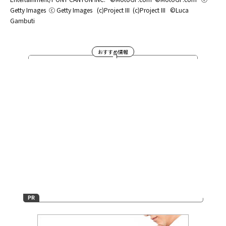
Getty Images
ⓒ Getty Images
(c)Project III
(c)Project III
©Luca
Gambuti
おすすめ情報