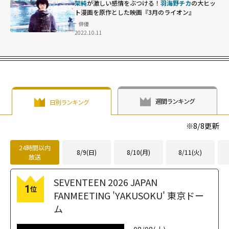
架純
が激しい感情をぶつける！
羽海野チカ
の大ヒッ
ト漫画を原作とした映画『3月のライオン』
俳優
2022.10.11
週間ランキング
日別ランキング
※
8/8
更新
24時間以内
8/9(日)
8/10(月)
8/11(火)
放送
SEVENTEEN 2026 JAPAN
1
位
FANMEETING 'YAKUSOKU' 東京ドー
ム