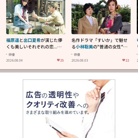
福原遥
と
出口夏希
が演じた儚
名作ドラマ「すいか」で魅せ
くも美しいそれぞれの恋...生
る
小林聡美
の"普通の女性"が
きることの尊さを教えてくれ
大人に刺さる...映画「かもめ
俳優
俳優
た映画「あの花が咲く丘で、
食堂」にも通じる静かな芝居
2026.08.04
25
2026.08.03
22
君とまた出会えたら。」