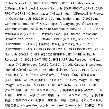
Rights Reserved.
(C) 2021 BIGHIT MUSIC / HYBE. All Rights Reserved.
(c)Project III
(c)Project III
©Luca Gambuti
(C)UP-FRONT WORKS
(C)UP-
FRONT WORKS
ⓒ Getty Images
ⓒ Getty Images
(c)Project III
(c)Project
III
©Luca Gambuti
(C)2026 Line Communications.,Inc.
(C)2026 Line
Communications.,Inc.
ⓒ Getty Images
ⓒ Getty Images
©2026 Line
Communications.,Inc.
©2026 Line Communications.,Inc.
(C)BNOI/アイナ
ナ製作委員会
(C)BNOI/アイナナ製作委員会
(C) Ultimate Productions
(C)
Ultimate Productions
(C)日渡早紀・白泉社(花とゆめ)/フライングドッ
グ/PRODUCTION I.G
(C)日渡早紀・白泉社(花とゆめ)/フライングドッ
グ/PRODUCTION I.G
©️VIVA LA ROCK 2026
©️VIVA LA ROCK 2026
©Luca
Gambuti
(C)KBS
(C)KBS
(C) 2021 BIGHIT MUSIC / HYBE. All Rights
Reserved.
(C) 2021 BIGHIT MUSIC / HYBE. All Rights Reserved.
ⓒ Getty
Images
ⓒ Getty Images
(C)ABC
(C)ABC
(C)Media Caravan International
Limited
(C)Media Caravan International Limited
(C) MBC PLUS
(C) MBC
PLUS
(C)「2019 L♡DK」製作委員会
(C)「2019 L♡DK」製作委員会
(C)UP-FRONT WORKS
(C)UP-FRONT WORKS
ⓒ Getty Images
ⓒ Getty
Images
©2026 TAKE SHOBO CO.,LTD.
©2026 TAKE SHOBO CO.,LTD.
(C)2023 映画「ギーツ・キングオージャー」製作委員会 (C)石森プロ・テレ
ビ朝日・ADK EM・東映
(C)2023 映画「ギーツ・キングオージャー」製作委
員会 (C)石森プロ・テレビ朝日・ADK EM・東映
(C)舞台「それってキセキ」
製作委員会（キョードーファクトリー、ローソンチケット）
(C)舞台「それ