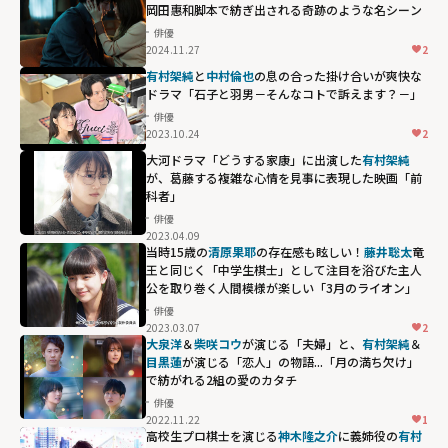
岡田惠和脚本で紡ぎ出される奇跡のような名シーン
俳優
2024.11.27
2
有村架純
と
中村倫也
の息の合った掛け合いが爽快な
ドラマ「石子と羽男－そんなコトで訴えます？－」
俳優
2023.10.24
2
大河ドラマ「どうする家康」に出演した
有村架純
が、葛藤する複雑な心情を見事に表現した映画「前
科者」
俳優
2023.04.09
当時15歳の
清原果耶
の存在感も眩しい！
藤井聡太
竜
王と同じく「中学生棋士」として注目を浴びた主人
公を取り巻く人間模様が楽しい「3月のライオン」
俳優
2023.03.07
2
大泉洋
＆
柴咲コウ
が演じる「夫婦」と、
有村架純
＆
目黒蓮
が演じる「恋人」の物語...「月の満ち欠け」
で紡がれる2組の愛のカタチ
俳優
2022.11.22
1
高校生プロ棋士を演じる
神木隆之介
に義姉役の
有村