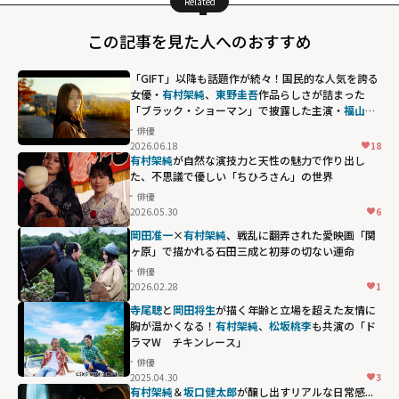
Related
この記事を見た人へのおすすめ
「GIFT」以降も話題作が続々！国民的な人気を誇る
女優・
有村架純
、
東野圭吾
作品らしさが詰まった
「ブラック・ショーマン」で披露した主演・
福山雅
治
との絶妙な掛け合い
俳優
2026.06.18
18
有村架純
が自然な演技力と天性の魅力で作り出し
た、不思議で優しい「ちひろさん」の世界
俳優
2026.05.30
6
岡田准一
×
有村架純
、戦乱に翻弄された愛――映画「関
ヶ原」で描かれる石田三成と初芽の切ない運命
俳優
2026.02.28
1
寺尾聰
と
岡田将生
が描く年齢と立場を超えた友情に
胸が温かくなる！
有村架純
、
松坂桃李
も共演の「ド
ラマW チキンレース」
俳優
2025.04.30
3
有村架純
＆
坂口健太郎
が醸し出すリアルな日常感...