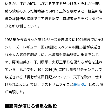
いるが、江戸の町にはびこる不正を見つけるとそれが一変。
葵の紋所の入った着物姿で現れて正体を明かすと、柳生新陰
流免許皆伝の腕前で二刀流を駆使し首謀者たちをバッタバッ
タと斬り倒していく。
1983年から始まった第1シリーズを皮切りに1991年までに全3
シリーズ、レギュラー回218話とスペシャル回15話が放送さ
れた大人気時代劇だけに、出演陣も豪華絢爛。里見をはじ
め、野川由美子、下川辰平、火野正平ら名優たちが名を連ね
ている。なかでも、10月22日(火)に時代劇専門チャンネルで
放送される「長七郎江戸日記スペシャル 天下を取れ！仕掛
けられた反乱」では、ラストサムライこと
藤岡 弘、
との共演
が実現した。
■藤岡が演じる貴重な敵役