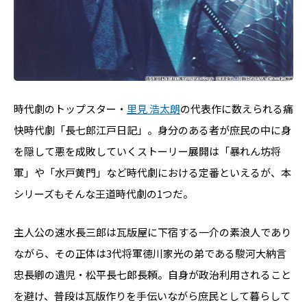
時代劇のトップスター・
里見 浩太朗
の代表作に数えられる痛
快時代劇「長七郎江戸日記」。身分のある者が庶民の中に身
を隠して悪を成敗していくストーリー展開は「暴れん坊将
軍」や「水戸黄門」など時代劇における定番といえるが、本
シリーズもそんな王道時代劇の1つだ。
主人公の速水長三郎は瓦版屋に下宿する一介の素浪人であり
ながら、その正体は3代将軍徳川家光の弟である駿河大納言
忠長卿の遺児・松平長七郎長頼。自身が政治利用されること
を避け、普段は瓦版作りを手伝いながら庶民として暮らして