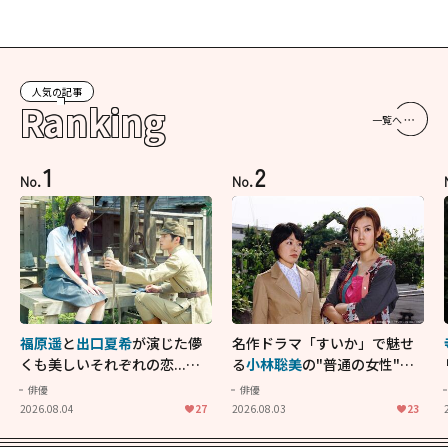
人気の記事
Ranking
一覧へ
1
2
No.
No.
福原遥
と
出口夏希
が演じた儚
名作ドラマ「すいか」で魅せ
くも美しいそれぞれの恋...生
る
小林聡美
の"普通の女性"が
きることの尊さを教えてくれ
大人に刺さる...映画「かもめ
俳優
俳優
た映画「あの花が咲く丘で、
食堂」にも通じる静かな芝居
2026.08.04
27
2026.08.03
23
君とまた出会えたら。」