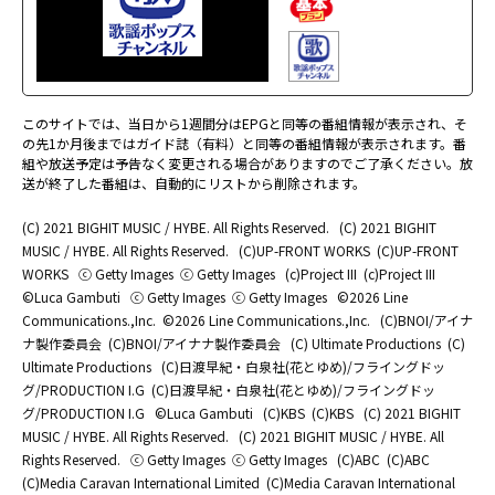
このサイトでは、当日から1週間分はEPGと同等の番組情報が表示され、そ
の先1か月後まではガイド誌（有料）と同等の番組情報が表示されます。番
組や放送予定は予告なく変更される場合がありますのでご了承ください。放
送が終了した番組は、自動的にリストから削除されます。
(C) 2021 BIGHIT MUSIC / HYBE. All Rights Reserved.
(C) 2021 BIGHIT
MUSIC / HYBE. All Rights Reserved.
(C)UP-FRONT WORKS
(C)UP-FRONT
WORKS
ⓒ Getty Images
ⓒ Getty Images
(c)Project III
(c)Project III
©Luca Gambuti
ⓒ Getty Images
ⓒ Getty Images
©2026 Line
Communications.,Inc.
©2026 Line Communications.,Inc.
(C)BNOI/アイナ
ナ製作委員会
(C)BNOI/アイナナ製作委員会
(C) Ultimate Productions
(C)
Ultimate Productions
(C)日渡早紀・白泉社(花とゆめ)/フライングドッ
グ/PRODUCTION I.G
(C)日渡早紀・白泉社(花とゆめ)/フライングドッ
グ/PRODUCTION I.G
©Luca Gambuti
(C)KBS
(C)KBS
(C) 2021 BIGHIT
MUSIC / HYBE. All Rights Reserved.
(C) 2021 BIGHIT MUSIC / HYBE. All
Rights Reserved.
ⓒ Getty Images
ⓒ Getty Images
(C)ABC
(C)ABC
(C)Media Caravan International Limited
(C)Media Caravan International