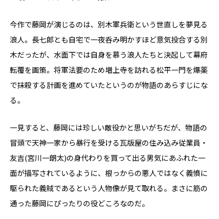
今作で藤岡が演じるのは、別木軍兵衛という世直しを夢見る
浪人。長七郎とも自宅で一夜呑み明かすほど意気投合する別
木だったが、水面下では自身を慕う浪人たちと決起して幕府
転覆を画策。将軍法要のため増上寺を訪れる松平一門を爆薬
で抹殺する計画を進めていたというのが物語のあらすじにな
る。
一見すると、藤岡には珍しい敵役かと思いがちだが、物語の
冒頭で天神一家から暴行を受ける瓦版屋の住み込み従業員・
友吉(宮川一朗太)の身代わりを買って出る男気にあふれた一
面が描写されているように、根っからの悪人ではなく義憤に
駆られた義賊であるという人物像が見て取れる。まさに筋の
通った藤岡にぴったりの役どころなのだ。