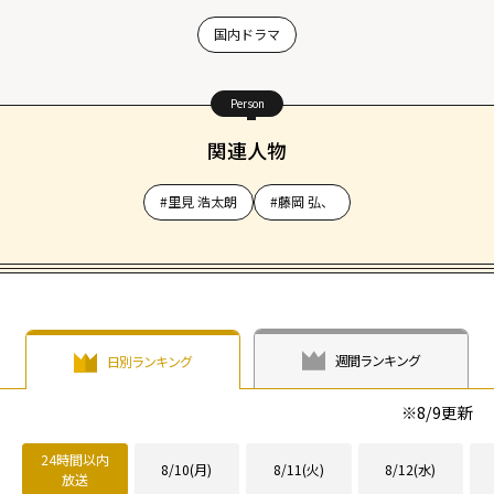
国内ドラマ
Person
関連人物
#里見 浩太朗
#藤岡 弘、
週間ランキング
日別ランキング
※
8/9
更新
24時間以内
8/10(月)
8/11(火)
8/12(水)
放送