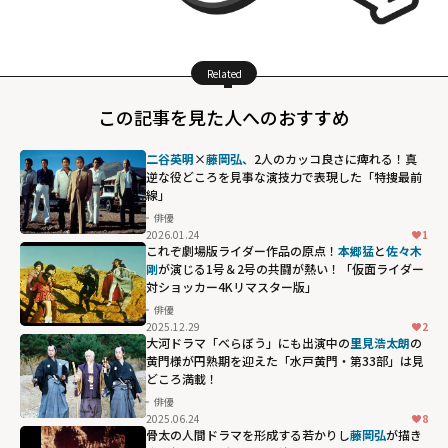
Related
この記事を見た人へのおすすめ
二谷英明
×
藤岡弘、
2人のカッコ良さに痺れる！真
逆な役どころを見事な演技力で表現した「特捜最前
線」
俳優
2026.01.24
1
これぞ劇場版ライダー作品の原点！
本郷猛
と
佐々木
剛
が演じる1号＆2号の共闘が熱い！「仮面ライダー
対ショッカー4Kリマスター版」
俳優
2025.12.29
2
大河ドラマ「べらぼう」にも出演中の
里見浩太朗
の
黄門様が円熟期を迎えた「水戸黄門・第33部」は見
どころ満載！
俳優
2025.06.24
8
骨太の人間ドラマを形成する若かりし
藤岡弘
が描き