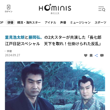
OP
俳優
韓流・海外スター
アイドル
声優
ミュージシャン
スポーツ
里見浩太朗
と
藤岡弘、
の2大スターが共演した「長七郎
江戸日記スペシャル 天下を取れ！仕掛けられた反乱」
俳優
2024.09.27