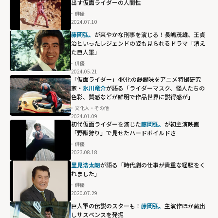
出す仮面ライダーの人間性
俳優
2024.07.10
藤岡弘、
が爽やかな刑事を演じる！長嶋茂雄、王貞
治といったレジェンドの姿も見られるドラマ「消え
た巨人軍」
俳優
2024.05.21
「仮面ライダー」4K化の醍醐味をアニメ特撮研究
家・
氷川竜介
が語る「ライダーマスク、怪人たちの
色彩、質感などが鮮明で作品世界に説得感が」
文化人・その他
2024.01.09
初代仮面ライダーを演じた
藤岡弘、
が初主演映画
「野獣狩り」で見せたハードボイルドさ
俳優
2023.08.18
里見浩太朗
が語る「時代劇の仕事が貴重な経験をく
れました」
俳優
2020.07.29
巨人軍の伝説のスターも！
藤岡弘、
主演作ほか蔵出
しサスペンスを発掘