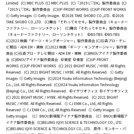
Limited
(C) MBC PLUS
(C) MBC PLUS
(C)「2019 L♡DK」製作委員会
(C)
「2019 L♡DK」製作委員会
(C)UP-FRONT WORKS
(C)UP-FRONT WORKS
ⓒ Getty Images
ⓒ Getty Images
©2026 TAKE SHOBO CO.,LTD.
©2026
TAKE SHOBO CO.,LTD.
(C)舞台「それってキセキ」製作委員会（キョードー
ファクトリー、ローソンチケット）
(C)舞台「それってキセキ」製作委員会
（キョードーファクトリー、ローソンチケット）
©BS-TBS
©BS-TBS
(C)2023 映画「ギーツ・キングオージャー」製作委員会 (C)石森プロ・テレ
ビ朝日・ADK EM・東映
(C)2023 映画「ギーツ・キングオージャー」製作委
員会 (C)石森プロ・テレビ朝日・ADK EM・東映
(C)BNOI/アイナナ製作委員
会
(C)BNOI/アイナナ製作委員会
©東宝
©東宝
(C)UP-FRONT
WORKS
(C)UP-FRONT WORKS
(C) 2021 BIGHIT MUSIC / HYBE. All Rights
Reserved.
(C) 2021 BIGHIT MUSIC / HYBE. All Rights Reserved.
ⓒ Getty
Images
ⓒ Getty Images
(C)2024 Youku Information Technology (Beijing)
Co., Ltd. All Rights Reserved.
(C)2024 Youku Information Technology
(Beijing) Co., Ltd. All Rights Reserved.
©イザワオフィス
©イザワオフィス
(C) 2021 BIGHIT MUSIC / HYBE. All Rights Reserved.
(C) 2021 BIGHIT
MUSIC / HYBE. All Rights Reserved.
ⓒ CJ ENM Co., Ltd, All Rights
Reserved
ⓒ CJ ENM Co., Ltd, All Rights Reserved
ⓒ Getty Images
ⓒ
Getty Images
（C）BNOI/劇場版アイナナ製作委員会
（C）BNOI/劇場版ア
イナナ製作委員会
(C)BEIJING IQIYI SCIENCE & TECHNOLOGY CO., LTD.
(C)BEIJING IQIYI SCIENCE & TECHNOLOGY CO., LTD.
原作：モンキー・パ