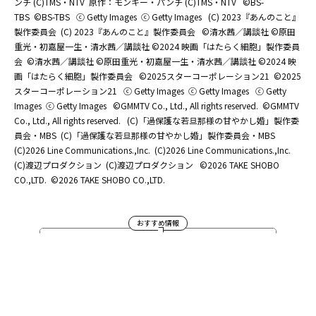
ンチ (C)TMS・NTV
原作：モンキー・パンチ (C)TMS・NTV
©BS-
TBS
©BS-TBS
ⓒ Getty Images
ⓒ Getty Images
(C) 2023『あんのこと』
製作委員会
(C) 2023『あんのこと』製作委員会
©清水茜／講談社 ©原田
重光・初嘉屋一生・清水茜／講談社 ©2024 映画「はたらく細胞」製作委員
会
©清水茜／講談社 ©原田重光・初嘉屋一生・清水茜／講談社 ©2024 映
画「はたらく細胞」製作委員会
©2025スターコーポレーション21
©2025
スターコーポレーション21
ⓒ Getty Images
ⓒ Getty Images
ⓒ Getty
Images
ⓒ Getty Images
©GMMTV Co., Ltd., All rights reserved.
©GMMTV
Co., Ltd., All rights reserved.
(C)「過保護な若旦那様の甘やかし婚」製作委
員会・MBS
(C)「過保護な若旦那様の甘やかし婚」製作委員会・MBS
(C)2026 Line Communications.,Inc.
(C)2026 Line Communications.,Inc.
(C)渡辺プロダクション
(C)渡辺プロダクション
©2026 TAKE SHOBO
CO.,LTD.
©2026 TAKE SHOBO CO.,LTD.
おすすめ情報