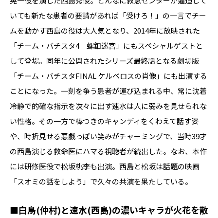
晃一役を演じた西島秀俊。どんなに救急センターが逼迫して
いても新たな患者の要請があれば「受けろ！」の一言でチー
ムを動かす西島の役は大人気となり、2014年に放映された
「チーム・バチスタ4 螺鈿迷宮」にもスペシャルゲストと
して登場。同年に公開されたシリーズ最終話となる劇場版
「チーム・バチスタFINAL ケルベロスの肖像」にも出演する
ことになった。一刻を争う患者が運び込まれる中、常に沈着
冷静で的確な指示を次々に出す速水は人に弱みを見せられな
い性格。その一方で棒つきのキャンディをくわえて話す姿
や、時折見せる悪戯っぽい笑みがチャーミングで、当時39才
の西島演じる救命医にハマる視聴者が続出した。なお、本作
には研修医役で松坂桃李も出演。西島と松坂は話題の映画
「スオミの話をしよう」で久々の共演を果たしている。
■白鳥(仲村)と速水(西島)の濃いキャラが火花を散