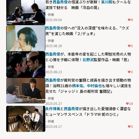
若き
西島秀俊
の怪演ぶりが新鮮！
哀川翔
もクールな
演技で魅せる 映画「冷血の罠」
俳優
2025.09.04
9
西島秀俊
の役への"没入の深度"を味わえる、"クズ
男"を演じた映画「２/デュオ」
俳優
2025.08.29
5
西島秀俊
が、本能寺の変を起こした明智光秀の人物
と心情を子細に体現！
北野武
監督作品・映画「首」
俳優
2025.08.23
3
西島秀俊
が裁判官の奮闘と成長を描き出す感動の物
語！当時21歳の
柄本佑
、
中村倫也
も瑞々しい演技を
見せた「ジャッジⅡ 島の裁判官 奮闘記」
俳優
2025.05.27
10
永作博美
と
西島秀俊
が描き出した愛憎渦巻く濃密な
ヒューマンサスペンス「ドラマW 蛇のひと」
俳優
2025.04.17
3