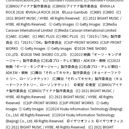
(C)BNOI/アイナナ製作委員会
(C)BNOI/アイナナ製作委員会
©️VIVA LA
ROCK 2026
©️VIVA LA ROCK 2026
©Luca Gambuti
(C)KBS
(C)KBS
(C)
2021 BIGHIT MUSIC / HYBE. All Rights Reserved.
(C) 2021 BIGHIT MUSIC /
HYBE. All Rights Reserved.
ⓒ Getty Images
ⓒ Getty Images
(C)Media
Caravan International Limited
(C)Media Caravan International Limited
(C)ABC
(C)ABC
(C) MBC PLUS
(C) MBC PLUS
(C)「2019 L♡DK」製作委
員会
(C)「2019 L♡DK」製作委員会
(C)UP-FRONT WORKS
(C)UP-FRONT
WORKS
ⓒ Getty Images
ⓒ Getty Images
©2026 TAKE SHOBO
CO.,LTD.
©2026 TAKE SHOBO CO.,LTD.
(C)2023 映画「ギーツ・キングオ
ージャー」製作委員会 (C)石森プロ・テレビ朝日・ADK EM・東映
(C)2023
映画「ギーツ・キングオージャー」製作委員会 (C)石森プロ・テレビ朝日・
ADK EM・東映
(C)舞台「それってキセキ」製作委員会（キョードーファク
トリー、ローソンチケット）
(C)舞台「それってキセキ」製作委員会（キョ
ードーファクトリー、ローソンチケット）
©東宝
©東宝
(C)BNOI/アイナ
ナ製作委員会
(C)BNOI/アイナナ製作委員会
(C) 2021 BIGHIT MUSIC /
HYBE. All Rights Reserved.
(C) 2021 BIGHIT MUSIC / HYBE. All Rights
Reserved.
(C)UP-FRONT WORKS
(C)UP-FRONT WORKS
ⓒ Getty
Images
ⓒ Getty Images
(C)2024 Youku Information Technology (Beijing)
Co., Ltd. All Rights Reserved.
(C)2024 Youku Information Technology
(Beijing) Co., Ltd. All Rights Reserved.
©イザワオフィス
©イザワオフィス
(C) 2021 BIGHIT MUSIC / HYBE. All Rights Reserved.
(C) 2021 BIGHIT