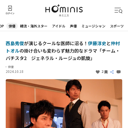
OP
俳優
韓流・海外スター
アイドル
声優
ミュージシャン
スポーツ
西島秀俊
が演じるクールな医師に沼る！
伊藤淳史
と
仲村
トオル
の掛け合いも変わらず魅力的なドラマ「チーム・
バチスタ2 ジェネラル・ルージュの凱旋」
俳優
2024.10.18
2