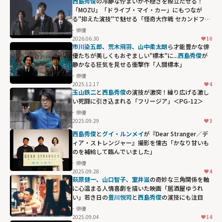
西島秀俊
の冷静な佇まいが不穏さを際立たせる！
「MOZU」「ドライブ・マイ・カー」にもつなが
る"抑えた演技"で魅せる「怪奇大作戦 セカンドファ
イル」
俳優
2026.06.30
10
市川染五郎
、
荒木飛羽
、
山中柔太朗
ら才能豊かな俳
優たちが美しくもおぞましい"標本"に...
西島秀俊
が
静かなる狂気を見せる衝撃作「人間標本」
俳優
2025.12.17
4
西島秀俊が静か
玉山鉄二
と
西島秀俊
の演技が激突！繰り広げる激し
なる狂気を見せ
い死闘に引き込まれる「フリージア」＜PG-12＞
る衝撃作「人間
俳優
2025.09.29
3
標本」"
西島秀俊
と
グイ・ルンメイ
が『Dear Stranger／デ
width="304"
ィア・ストレンジャー』撮影を懐古「かなり甘いも
height="203"
のを補給して臨んでいました」
loading="lazy"
俳優
fetchpriority="h
2025.09.28
4
萩原健一
、
山口智子
、
室井滋
の奇妙な三角関係を軸
igh">
に心温まる人情喜劇を描いた映画「居酒屋ゆうれ
い」若き日の
豊川悦司
と
西島秀俊
の演技にも注目
俳優
2025.09.04
14