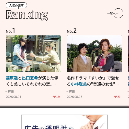
人気の記事
Ranking
一覧へ
1
2
No.
No.
福原遥
と
出口夏希
が演じた儚
名作ドラマ「すいか」で魅せ
くも美しいそれぞれの恋...生
る
小林聡美
の"普通の女性"が
きることの尊さを教えてくれ
大人に刺さる...映画「かもめ
俳優
俳優
た映画「あの花が咲く丘で、
食堂」にも通じる静かな芝居
2026.08.04
19
2026.08.03
21
君とまた出会えたら。」