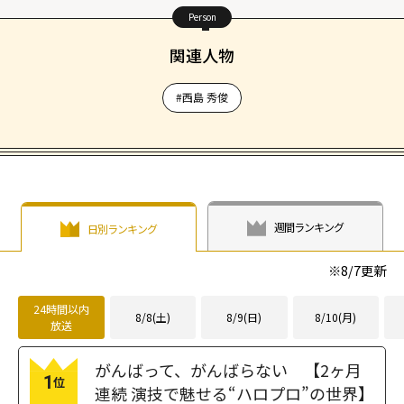
Person
関連人物
#西島 秀俊
週間ランキング
日別ランキング
※
8/7
更新
24時間以内
8/8(土)
8/9(日)
8/10(月)
放送
がんばって、がんばらない 【2ヶ月
1
位
連続 演技で魅せる“ハロプロ”の世界】