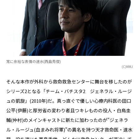
常に余裕な表情の速水(西島秀俊)
(C)MMJ
そんな本作が外科から救命救急センターに舞台を移したのが
シリーズ2となる「チーム・バチスタ2 ジェネラル・ルージ
ュの凱旋」(2010年)だ。真っ直ぐで優しい心療内科医の田口
公平(伊藤)と厚労省の変わり者且つキレものの役人・白鳥圭
輔(仲村)のメインキャストに新たに加わったのが"ジェネラ
ル・ルージュ(血まみれ将軍)"の異名を持つ天才救命医・速水