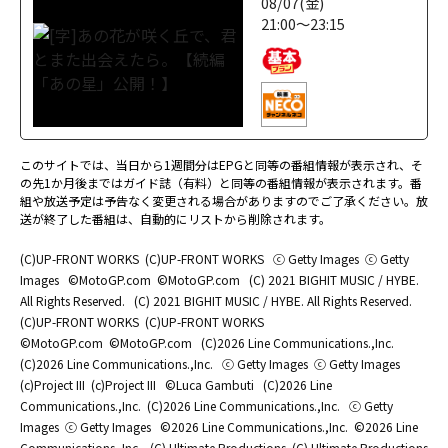
08/07(金)
21:00～23:15
このサイトでは、当日から1週間分はEPGと同等の番組情報が表示され、そ
の先1か月後まではガイド誌（有料）と同等の番組情報が表示されます。番
組や放送予定は予告なく変更される場合がありますのでご了承ください。放
送が終了した番組は、自動的にリストから削除されます。
(C)UP-FRONT WORKS
(C)UP-FRONT WORKS
ⓒ Getty Images
ⓒ Getty
Images
©MotoGP.com
©MotoGP.com
(C) 2021 BIGHIT MUSIC / HYBE.
All Rights Reserved.
(C) 2021 BIGHIT MUSIC / HYBE. All Rights Reserved.
(C)UP-FRONT WORKS
(C)UP-FRONT WORKS
©MotoGP.com
©MotoGP.com
(C)2026 Line Communications.,Inc.
(C)2026 Line Communications.,Inc.
ⓒ Getty Images
ⓒ Getty Images
(c)Project III
(c)Project III
©Luca Gambuti
(C)2026 Line
Communications.,Inc.
(C)2026 Line Communications.,Inc.
ⓒ Getty
Images
ⓒ Getty Images
©2026 Line Communications.,Inc.
©2026 Line
Communications.,Inc.
(C) Ultimate Productions
(C) Ultimate Productions