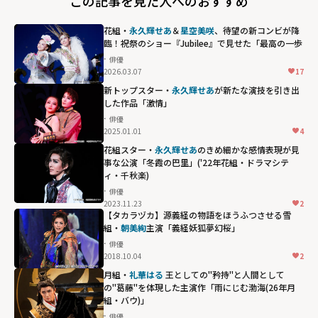
この記事を見た人へのおすすめ
花組・
永久輝せあ
＆
星空美咲
、待望の新コンビが降
臨！祝祭のショー『Jubilee』で見せた「最高の一歩
俳優
2026.03.07
17
新トップスター・
永久輝せあ
が新たな演技を引き出
した作品「激情」
俳優
2025.01.01
4
花組スター・
永久輝せあ
のきめ細かな感情表現が見
事な公演「冬霞の巴里」('22年花組・ドラマシテ
ィ・千秋楽)
俳優
2023.11.23
2
【タカラヅカ】源義経の物語をほうふつさせる雪
組・
朝美絢
主演「義経妖狐夢幻桜」
俳優
2018.10.04
2
月組・
礼華はる
王としての"矜持"と人間として
の"葛藤"を体現した主演作「雨にじむ渤海(26年月
組・バウ)」
俳優