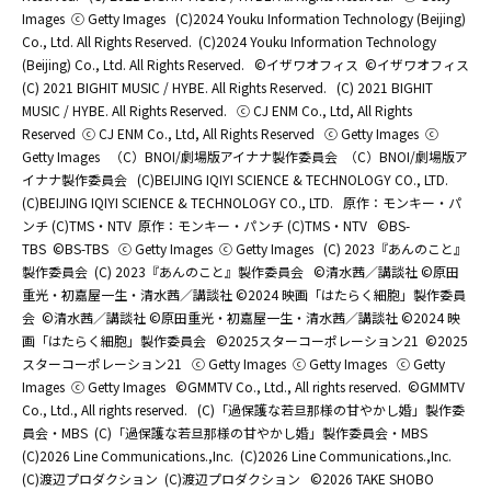
Images
ⓒ Getty Images
(C)2024 Youku Information Technology (Beijing)
Co., Ltd. All Rights Reserved.
(C)2024 Youku Information Technology
(Beijing) Co., Ltd. All Rights Reserved.
©イザワオフィス
©イザワオフィス
(C) 2021 BIGHIT MUSIC / HYBE. All Rights Reserved.
(C) 2021 BIGHIT
MUSIC / HYBE. All Rights Reserved.
ⓒ CJ ENM Co., Ltd, All Rights
Reserved
ⓒ CJ ENM Co., Ltd, All Rights Reserved
ⓒ Getty Images
ⓒ
Getty Images
（C）BNOI/劇場版アイナナ製作委員会
（C）BNOI/劇場版ア
イナナ製作委員会
(C)BEIJING IQIYI SCIENCE & TECHNOLOGY CO., LTD.
(C)BEIJING IQIYI SCIENCE & TECHNOLOGY CO., LTD.
原作：モンキー・パ
ンチ (C)TMS・NTV
原作：モンキー・パンチ (C)TMS・NTV
©BS-
TBS
©BS-TBS
ⓒ Getty Images
ⓒ Getty Images
(C) 2023『あんのこと』
製作委員会
(C) 2023『あんのこと』製作委員会
©清水茜／講談社 ©原田
重光・初嘉屋一生・清水茜／講談社 ©2024 映画「はたらく細胞」製作委員
会
©清水茜／講談社 ©原田重光・初嘉屋一生・清水茜／講談社 ©2024 映
画「はたらく細胞」製作委員会
©2025スターコーポレーション21
©2025
スターコーポレーション21
ⓒ Getty Images
ⓒ Getty Images
ⓒ Getty
Images
ⓒ Getty Images
©GMMTV Co., Ltd., All rights reserved.
©GMMTV
Co., Ltd., All rights reserved.
(C)「過保護な若旦那様の甘やかし婚」製作委
員会・MBS
(C)「過保護な若旦那様の甘やかし婚」製作委員会・MBS
(C)2026 Line Communications.,Inc.
(C)2026 Line Communications.,Inc.
(C)渡辺プロダクション
(C)渡辺プロダクション
©2026 TAKE SHOBO