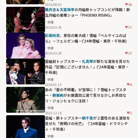
2026.08.03
36
鳳月杏
＆
天紫珠李
の月組新トップコンビが降臨！新
生月組の豪華ショー「PHOENIX RISING」
俳優
2026.03.30
17
彩風咲奈
、男役の集大成！雪組『ベルサイユのば
ら』－フェルゼン編－('24年雪組・東京・千秋楽)
俳優
2026.02.28
27
星組前トップスター・
礼真琴
が新たな演技を見せた
作品「記憶にございません！」('24年星組・東京・
千秋楽)
俳優
2026.01.15
8
あの「愛の不時着」が宝塚に！？雪組トップスタ
ー・
朝美絢
がお披露目公演で見せる少しお茶目な
リ・ジョンヒョクに注目！
俳優
2025.12.16
2
星組・新トップスター
暁千星
が２面性のある演技を
見せた「夜明けの光芒」（'24年星組・ドラマシテ
ィ・千秋楽）
俳優