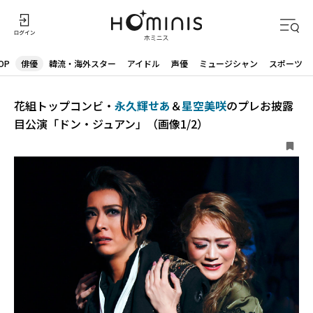
OP
俳優
韓流・海外スター
アイドル
声優
ミュージシャン
スポーツ
花組トップコンビ・
永久輝せあ
＆
星空美咲
のプレお披露
目公演「ドン・ジュアン」（画像1/2）