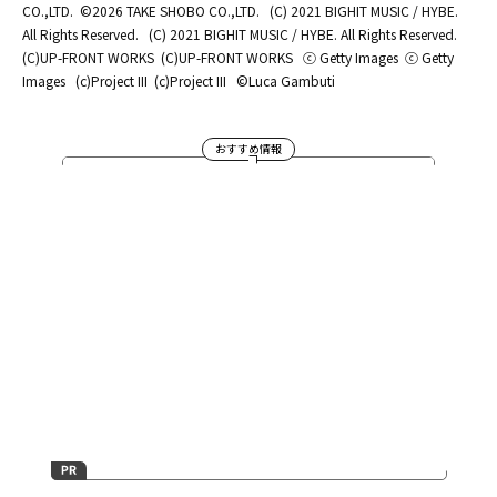
CO.,LTD.
©2026 TAKE SHOBO CO.,LTD.
(C) 2021 BIGHIT MUSIC / HYBE.
All Rights Reserved.
(C) 2021 BIGHIT MUSIC / HYBE. All Rights Reserved.
(C)UP-FRONT WORKS
(C)UP-FRONT WORKS
ⓒ Getty Images
ⓒ Getty
Images
(c)Project III
(c)Project III
©Luca Gambuti
おすすめ情報