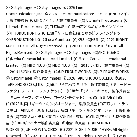
ⓒ Getty Images
ⓒ Getty Images
©2026 Line
Communications.,Inc.
©2026 Line Communications.,Inc.
(C)BNOI/アイナ
ナ製作委員会
(C)BNOI/アイナナ製作委員会
(C) Ultimate Productions
(C)
Ultimate Productions
(C)日渡早紀・白泉社(花とゆめ)/フライングドッ
グ/PRODUCTION I.G
(C)日渡早紀・白泉社(花とゆめ)/フライングドッ
グ/PRODUCTION I.G
©Luca Gambuti
(C)KBS
(C)KBS
(C) 2021 BIGHIT
MUSIC / HYBE. All Rights Reserved.
(C) 2021 BIGHIT MUSIC / HYBE. All
Rights Reserved.
ⓒ Getty Images
ⓒ Getty Images
(C)ABC
(C)ABC
(C)Media Caravan International Limited
(C)Media Caravan International
Limited
(C) MBC PLUS
(C) MBC PLUS
(C)「2019 L♡DK」製作委員会
(C)
「2019 L♡DK」製作委員会
(C)UP-FRONT WORKS
(C)UP-FRONT WORKS
ⓒ Getty Images
ⓒ Getty Images
©2026 TAKE SHOBO CO.,LTD.
©2026
TAKE SHOBO CO.,LTD.
(C)舞台「それってキセキ」製作委員会（キョードー
ファクトリー、ローソンチケット）
(C)舞台「それってキセキ」製作委員会
（キョードーファクトリー、ローソンチケット）
©BS-TBS
©BS-TBS
(C)2023 映画「ギーツ・キングオージャー」製作委員会 (C)石森プロ・テレ
ビ朝日・ADK EM・東映
(C)2023 映画「ギーツ・キングオージャー」製作委
員会 (C)石森プロ・テレビ朝日・ADK EM・東映
(C)BNOI/アイナナ製作委員
会
(C)BNOI/アイナナ製作委員会
©東宝
©東宝
(C)UP-FRONT
WORKS
(C)UP-FRONT WORKS
(C) 2021 BIGHIT MUSIC / HYBE. All Rights
Reserved.
(C) 2021 BIGHIT MUSIC / HYBE. All Rights Reserved.
ⓒ Getty