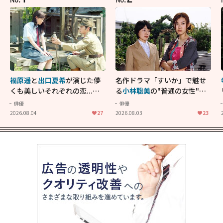
福原遥
と
出口夏希
が演じた儚
名作ドラマ「すいか」で魅せ
くも美しいそれぞれの恋...生
る
小林聡美
の"普通の女性"が
きることの尊さを教えてくれ
大人に刺さる...映画「かもめ
俳優
俳優
た映画「あの花が咲く丘で、
食堂」にも通じる静かな芝居
2026.08.04
27
2026.08.03
23
君とまた出会えたら。」