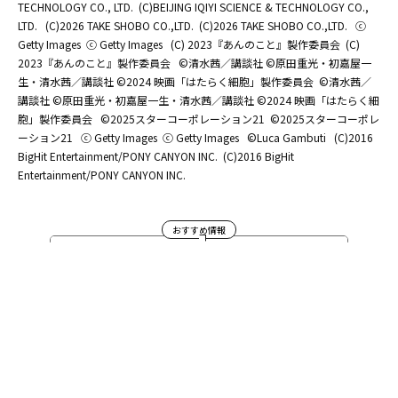
TECHNOLOGY CO., LTD.
(C)BEIJING IQIYI SCIENCE & TECHNOLOGY CO.,
LTD.
(C)2026 TAKE SHOBO CO.,LTD.
(C)2026 TAKE SHOBO CO.,LTD.
ⓒ
Getty Images
ⓒ Getty Images
(C) 2023『あんのこと』製作委員会
(C)
2023『あんのこと』製作委員会
©清水茜／講談社 ©原田重光・初嘉屋一
生・清水茜／講談社 ©2024 映画「はたらく細胞」製作委員会
©清水茜／
講談社 ©原田重光・初嘉屋一生・清水茜／講談社 ©2024 映画「はたらく細
胞」製作委員会
©2025スターコーポレーション21
©2025スターコーポレ
ーション21
ⓒ Getty Images
ⓒ Getty Images
©Luca Gambuti
(C)2016
BigHit Entertainment/PONY CANYON INC.
(C)2016 BigHit
Entertainment/PONY CANYON INC.
おすすめ情報