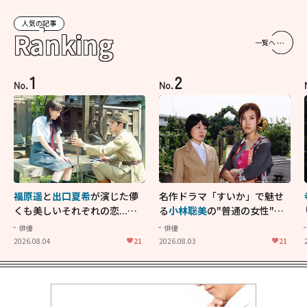
人気の記事
Ranking
一覧へ
1
2
No.
No.
福原遥
と
出口夏希
が演じた儚
名作ドラマ「すいか」で魅せ
くも美しいそれぞれの恋...生
る
小林聡美
の"普通の女性"が
きることの尊さを教えてくれ
大人に刺さる...映画「かもめ
俳優
俳優
た映画「あの花が咲く丘で、
食堂」にも通じる静かな芝居
2026.08.04
21
2026.08.03
21
君とまた出会えたら。」