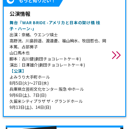
もっと知りたい！
公演情報
舞台『WAR BRIDE -アメリカと日本の架け橋 桂
子・ハーン-」
出演：奈緒、ウエンツ瑛士
高野洸、川島鈴遥、渡邉蒼、福山絢水、牧田哲也、岡
本篤、占部房子
山口馬木也
脚本：古川健(劇団チョコレートケーキ)
演出：日澤雄介(劇団チョコレートケーキ)
【公演】
よみうり大手町ホール
8月5日(火)〜27日(水)
兵庫県立芸術文化センター 阪急 中ホール
9月6日(土)、7日(日)
久留米シティプラザ ザ・グランドホール
9月13日(土)、14日(日)