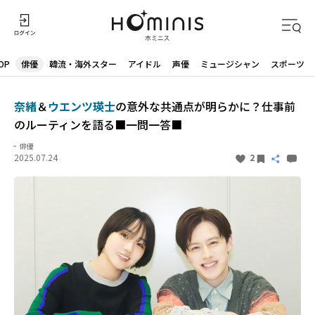
OP
俳優
韓流・海外スター
アイドル
声優
ミュージシャン
スポーツ
奈緒
＆
ウエンツ瑛士
の意外な共通点が明らかに？仕事前
のルーティンを語る■一問一答■
俳優
2025.07.24
2