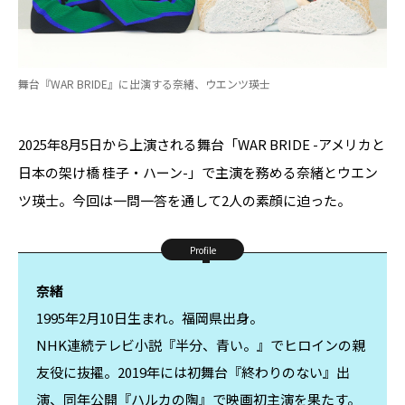
舞台『WAR BRIDE』に出演する奈緒、ウエンツ瑛士
2025年8月5日から上演される舞台「WAR BRIDE -アメリカと
日本の架け橋 桂子・ハーン-」で主演を務める奈緒とウエン
ツ瑛士。今回は一問一答を通して2人の素顔に迫った。
Profile
奈緒
1995年2月10日生まれ。福岡県出身。
NHK連続テレビ小説『半分、青い。』でヒロインの親
友役に抜擢。2019年には初舞台『終わりのない』出
演、同年公開『ハルカの陶』で映画初主演を果たす。