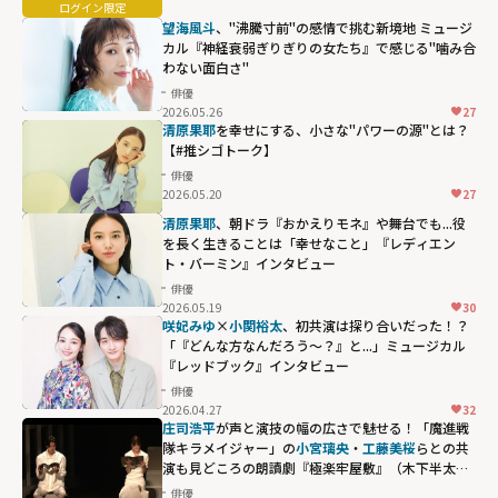
望海風斗
、"沸騰寸前"の感情で挑む新境地 ミュージ
カル『神経衰弱ぎりぎりの女たち』で感じる"噛み合
わない面白さ"
俳優
2026.05.26
27
清原果耶
を幸せにする、小さな"パワーの源"とは？
【#推シゴトーク】
俳優
2026.05.20
27
清原果耶
、朝ドラ『おかえりモネ』や舞台でも...役
を長く生きることは「幸せなこと」『レディエン
ト・バーミン』インタビュー
俳優
2026.05.19
30
咲妃みゆ
×
小関裕太
、初共演は探り合いだった！？
「『どんな方なんだろう〜？』と...」ミュージカル
『レッドブック』インタビュー
俳優
2026.04.27
32
庄司浩平
が声と演技の幅の広さで魅せる！「魔進戦
隊キラメイジャー」の
小宮璃央
・
工藤美桜
らとの共
演も見どころの朗讀劇『極楽牢屋敷』（木下半太版
四谷怪談） 8月20日「みせかけ」
俳優