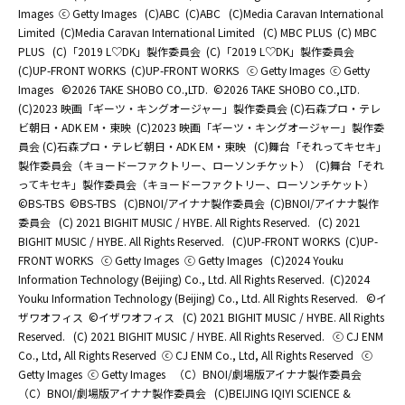
Images
ⓒ Getty Images
(C)ABC
(C)ABC
(C)Media Caravan International
Limited
(C)Media Caravan International Limited
(C) MBC PLUS
(C) MBC
PLUS
(C)「2019 L♡DK」製作委員会
(C)「2019 L♡DK」製作委員会
(C)UP-FRONT WORKS
(C)UP-FRONT WORKS
ⓒ Getty Images
ⓒ Getty
Images
©2026 TAKE SHOBO CO.,LTD.
©2026 TAKE SHOBO CO.,LTD.
(C)2023 映画「ギーツ・キングオージャー」製作委員会 (C)石森プロ・テレ
ビ朝日・ADK EM・東映
(C)2023 映画「ギーツ・キングオージャー」製作委
員会 (C)石森プロ・テレビ朝日・ADK EM・東映
(C)舞台「それってキセキ」
製作委員会（キョードーファクトリー、ローソンチケット）
(C)舞台「それ
ってキセキ」製作委員会（キョードーファクトリー、ローソンチケット）
©BS-TBS
©BS-TBS
(C)BNOI/アイナナ製作委員会
(C)BNOI/アイナナ製作
委員会
(C) 2021 BIGHIT MUSIC / HYBE. All Rights Reserved.
(C) 2021
BIGHIT MUSIC / HYBE. All Rights Reserved.
(C)UP-FRONT WORKS
(C)UP-
FRONT WORKS
ⓒ Getty Images
ⓒ Getty Images
(C)2024 Youku
Information Technology (Beijing) Co., Ltd. All Rights Reserved.
(C)2024
Youku Information Technology (Beijing) Co., Ltd. All Rights Reserved.
©イ
ザワオフィス
©イザワオフィス
(C) 2021 BIGHIT MUSIC / HYBE. All Rights
Reserved.
(C) 2021 BIGHIT MUSIC / HYBE. All Rights Reserved.
ⓒ CJ ENM
Co., Ltd, All Rights Reserved
ⓒ CJ ENM Co., Ltd, All Rights Reserved
ⓒ
Getty Images
ⓒ Getty Images
（C）BNOI/劇場版アイナナ製作委員会
（C）BNOI/劇場版アイナナ製作委員会
(C)BEIJING IQIYI SCIENCE &