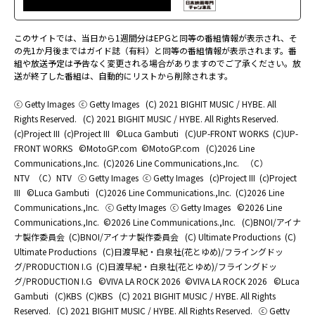
このサイトでは、当日から1週間分はEPGと同等の番組情報が表示され、そ
の先1か月後まではガイド誌（有料）と同等の番組情報が表示されます。番
組や放送予定は予告なく変更される場合がありますのでご了承ください。放
送が終了した番組は、自動的にリストから削除されます。
ⓒ Getty Images
ⓒ Getty Images
(C) 2021 BIGHIT MUSIC / HYBE. All
Rights Reserved.
(C) 2021 BIGHIT MUSIC / HYBE. All Rights Reserved.
(c)Project III
(c)Project III
©Luca Gambuti
(C)UP-FRONT WORKS
(C)UP-
FRONT WORKS
©MotoGP.com
©MotoGP.com
(C)2026 Line
Communications.,Inc.
(C)2026 Line Communications.,Inc.
（C）
NTV
（C）NTV
ⓒ Getty Images
ⓒ Getty Images
(c)Project III
(c)Project
III
©Luca Gambuti
(C)2026 Line Communications.,Inc.
(C)2026 Line
Communications.,Inc.
ⓒ Getty Images
ⓒ Getty Images
©2026 Line
Communications.,Inc.
©2026 Line Communications.,Inc.
(C)BNOI/アイナ
ナ製作委員会
(C)BNOI/アイナナ製作委員会
(C) Ultimate Productions
(C)
Ultimate Productions
(C)日渡早紀・白泉社(花とゆめ)/フライングドッ
グ/PRODUCTION I.G
(C)日渡早紀・白泉社(花とゆめ)/フライングドッ
グ/PRODUCTION I.G
©️VIVA LA ROCK 2026
©️VIVA LA ROCK 2026
©Luca
Gambuti
(C)KBS
(C)KBS
(C) 2021 BIGHIT MUSIC / HYBE. All Rights
Reserved.
(C) 2021 BIGHIT MUSIC / HYBE. All Rights Reserved.
ⓒ Getty