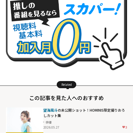
Related
この記事を見た人へのおすすめ
望海風斗
の未公開ショット！HOMINIS限定撮りおろ
しカット集
俳優
2026.05.27
3