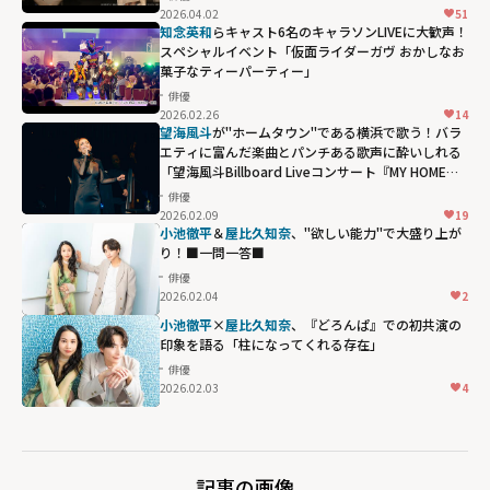
2026.04.02
51
知念英和
らキャスト6名のキャラソンLIVEに大歓声！
スペシャルイベント「仮面ライダーガヴ おかしなお
菓子なティーパーティー」
俳優
2026.02.26
14
望海風斗
が"ホームタウン"である横浜で歌う！バラ
エティに富んだ楽曲とパンチある歌声に酔いしれる
「望海風斗Billboard Liveコンサート『MY HOME
TOWN』」
俳優
2026.02.09
19
小池徹平
＆
屋比久知奈
、"欲しい能力"で大盛り上が
り！■一問一答■
俳優
2026.02.04
2
小池徹平
×
屋比久知奈
、『どろんぱ』での初共演の
印象を語る「柱になってくれる存在」
俳優
2026.02.03
4
記事の画像