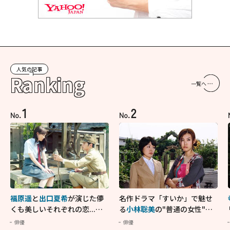
人気の記事
Ranking
一覧へ
1
2
No.
No.
福原遥
と
出口夏希
が演じた儚
名作ドラマ「すいか」で魅せ
くも美しいそれぞれの恋...生
る
小林聡美
の"普通の女性"が
きることの尊さを教えてくれ
大人に刺さる...映画「かもめ
俳優
俳優