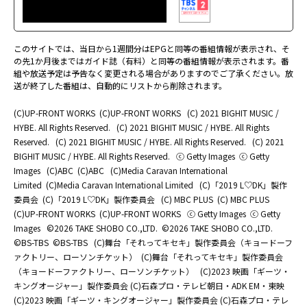
このサイトでは、当日から1週間分はEPGと同等の番組情報が表示され、そ
の先1か月後まではガイド誌（有料）と同等の番組情報が表示されます。番
組や放送予定は予告なく変更される場合がありますのでご了承ください。放
送が終了した番組は、自動的にリストから削除されます。
(C)UP-FRONT WORKS
(C)UP-FRONT WORKS
(C) 2021 BIGHIT MUSIC /
HYBE. All Rights Reserved.
(C) 2021 BIGHIT MUSIC / HYBE. All Rights
Reserved.
(C) 2021 BIGHIT MUSIC / HYBE. All Rights Reserved.
(C) 2021
BIGHIT MUSIC / HYBE. All Rights Reserved.
ⓒ Getty Images
ⓒ Getty
Images
(C)ABC
(C)ABC
(C)Media Caravan International
Limited
(C)Media Caravan International Limited
(C)「2019 L♡DK」製作
委員会
(C)「2019 L♡DK」製作委員会
(C) MBC PLUS
(C) MBC PLUS
(C)UP-FRONT WORKS
(C)UP-FRONT WORKS
ⓒ Getty Images
ⓒ Getty
Images
©2026 TAKE SHOBO CO.,LTD.
©2026 TAKE SHOBO CO.,LTD.
©BS-TBS
©BS-TBS
(C)舞台「それってキセキ」製作委員会（キョードーフ
ァクトリー、ローソンチケット）
(C)舞台「それってキセキ」製作委員会
（キョードーファクトリー、ローソンチケット）
(C)2023 映画「ギーツ・
キングオージャー」製作委員会 (C)石森プロ・テレビ朝日・ADK EM・東映
(C)2023 映画「ギーツ・キングオージャー」製作委員会 (C)石森プロ・テレ