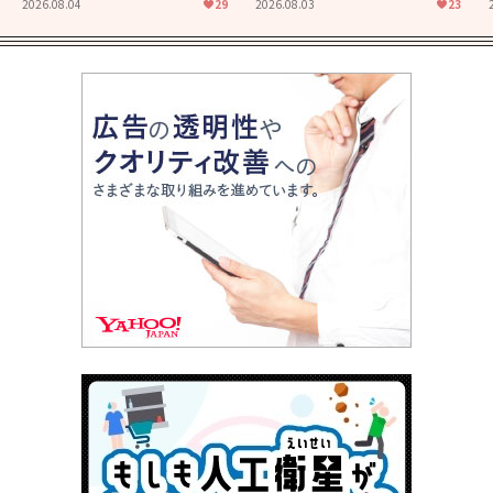
た映画「あの花が咲く丘で、
食堂」にも通じる静かな芝居
2026.08.04
29
2026.08.03
23
君とまた出会えたら。」