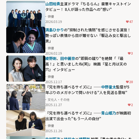
山田裕貴
主演ドラマ『ちるらん』豪華キャストイン
タビュー！ 8人が語った作品への"想い"
俳優
2026.03.19
47
満島ひかり
の"抑制された情熱"を感じさせる演技！
艶っぽい表情から目が離せない「駆込み女と駆出し
男」
俳優
2026.02.19
3
綾野剛
、
⽥中麗奈
の"即興の蹴り"を絶賛「『最
高！』と思いましたね(笑)」 映画『星と月は天の
穴』インタビュー
俳優
2025.12.17
20
『兄を持ち運べるサイズに』──
中野量太
監督が5
年ぶりのメガホンで問いかける"人を見送る意味"
文化人・その他
2025.11.27
2
『兄を持ち運べるサイズに』──
青山姫乃
が映画初
出演で出会った"もう一人の自分"
俳優
2025.11.26
北村匠海
×
林裕太
×
綾野剛
映画『愚か者の身分』を