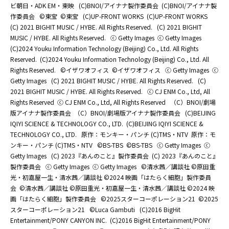
ビ朝日・ADK EM・東映
(C)BNOI/アイナナ製作委員会
(C)BNOI/アイナナ製
作委員会
©東宝
©東宝
(C)UP-FRONT WORKS
(C)UP-FRONT WORKS
(C) 2021 BIGHIT MUSIC / HYBE. All Rights Reserved.
(C) 2021 BIGHIT
MUSIC / HYBE. All Rights Reserved.
ⓒ Getty Images
ⓒ Getty Images
(C)2024 Youku Information Technology (Beijing) Co., Ltd. All Rights
Reserved.
(C)2024 Youku Information Technology (Beijing) Co., Ltd. All
Rights Reserved.
©イザワオフィス
©イザワオフィス
ⓒ Getty Images
ⓒ
Getty Images
(C) 2021 BIGHIT MUSIC / HYBE. All Rights Reserved.
(C)
2021 BIGHIT MUSIC / HYBE. All Rights Reserved.
ⓒ CJ ENM Co., Ltd, All
Rights Reserved
ⓒ CJ ENM Co., Ltd, All Rights Reserved
（C）BNOI/劇場
版アイナナ製作委員会
（C）BNOI/劇場版アイナナ製作委員会
(C)BEIJING
IQIYI SCIENCE & TECHNOLOGY CO., LTD.
(C)BEIJING IQIYI SCIENCE &
TECHNOLOGY CO., LTD.
原作：モンキー・パンチ (C)TMS・NTV
原作：モ
ンキー・パンチ (C)TMS・NTV
©BS-TBS
©BS-TBS
ⓒ Getty Images
ⓒ
Getty Images
(C) 2023『あんのこと』製作委員会
(C) 2023『あんのこと』
製作委員会
ⓒ Getty Images
ⓒ Getty Images
©清水茜／講談社 ©原田重
光・初嘉屋一生・清水茜／講談社 ©2024 映画「はたらく細胞」製作委員
会
©清水茜／講談社 ©原田重光・初嘉屋一生・清水茜／講談社 ©2024 映
画「はたらく細胞」製作委員会
©2025スターコーポレーション21
©2025
スターコーポレーション21
©Luca Gambuti
(C)2016 BigHit
Entertainment/PONY CANYON INC.
(C)2016 BigHit Entertainment/PONY