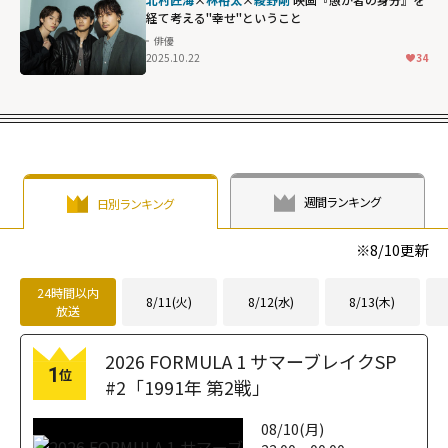
経て考える"幸せ"ということ
俳優
2025.10.22
34
週間ランキング
日別ランキング
※
8/10
更新
24時間以内
8/11(火)
8/12(水)
8/13(木)
放送
2026 FORMULA 1 サマーブレイクSP
1
位
#2「1991年 第2戦」
08/10(月)