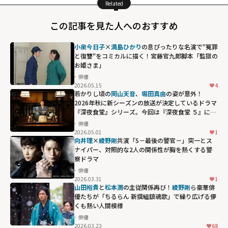
Related
この記事を見た人へのおすすめ
小泉今日子
×
満島ひかり
の息ぴったりな名演で"冤罪
と復讐"をコミカルに描く！宮藤官九郎脚本「監獄の
お姫さま」
俳優
2026.05.15
4
若かりし頃の
岡山天音
、
堀田真由
の姿が意外！
2026年秋に新シーズンの放送が決定しているドラマ
『深夜食堂』シリーズ。今回は『深夜食堂 ５』に再
注目
俳優
2026.05.01
1
向井理
×
綾野剛
共演「S－最後の警官－」――突一とス
ナイパー、対照的な2人の関係性が胸を熱くする警
察ドラマ
俳優
2026.03.31
1
山田裕貴
と
松本潤
の主従関係再び！
綾野剛
ら豪華俳
優たちが「ちるらん 新撰組鎮魂歌」で繰り広げる儚
くも熱い人間模様
俳優
2026.03.23
68