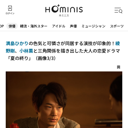
OP
俳優
韓流・海外スター
アイドル
声優
ミュージシャン
スポーツ
満島ひかり
の色気と可憐さが同居する演技が印象的！
綾
野剛
、
小林薫
と三角関係を描き出した大人の恋愛ドラマ
「夏の終り」（画像3/3）