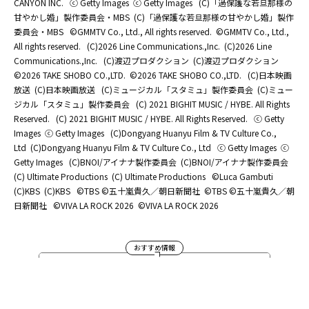
CANYON INC.
ⓒ Getty Images
ⓒ Getty Images
(C)「過保護な若旦那様の
甘やかし婚」製作委員会・MBS
(C)「過保護な若旦那様の甘やかし婚」製作
委員会・MBS
©GMMTV Co., Ltd., All rights reserved.
©GMMTV Co., Ltd.,
All rights reserved.
(C)2026 Line Communications.,Inc.
(C)2026 Line
Communications.,Inc.
(C)渡辺プロダクション
(C)渡辺プロダクション
©2026 TAKE SHOBO CO.,LTD.
©2026 TAKE SHOBO CO.,LTD.
(C)日本映画
放送
(C)日本映画放送
(C)ミュージカル「スタミュ」製作委員会
(C)ミュー
ジカル「スタミュ」製作委員会
(C) 2021 BIGHIT MUSIC / HYBE. All Rights
Reserved.
(C) 2021 BIGHIT MUSIC / HYBE. All Rights Reserved.
ⓒ Getty
Images
ⓒ Getty Images
(C)Dongyang Huanyu Film & TV Culture Co.,
Ltd
(C)Dongyang Huanyu Film & TV Culture Co., Ltd
ⓒ Getty Images
ⓒ
Getty Images
(C)BNOI/アイナナ製作委員会
(C)BNOI/アイナナ製作委員会
(C) Ultimate Productions
(C) Ultimate Productions
©Luca Gambuti
(C)KBS
(C)KBS
©TBS ©五十嵐貴久／朝日新聞社
©TBS ©五十嵐貴久／朝
日新聞社
©️VIVA LA ROCK 2026
©️VIVA LA ROCK 2026
おすすめ情報