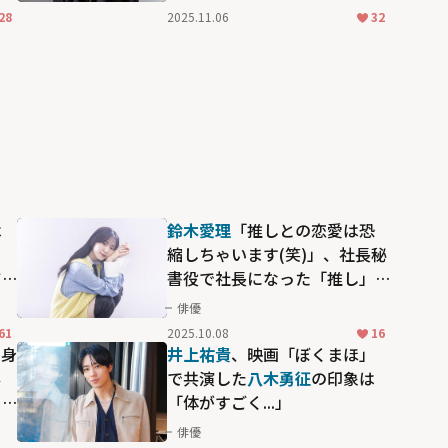
28
2025.11.06
32
は
鈴木愛理
「推しとの恋愛は恐
ろ
縮しちゃいます(笑)」、社長秘
て
書役で社長になった「推し」
司
とのラブコメに挑む『推しが
俳優
上司になりまして フルスロッ
61
2025.10.08
16
トル』
自身
井上祐貴
、映画「ぼくまほ」
得
で共演した
八木勇征
の印象は
こ
「体がすごく...」
俳優