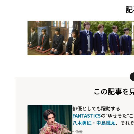
記
この記事を
俳優としても躍動する
FANTASTICS
の"ゆせそた"
八木勇征
・
中島颯太
、それ
れの出演映画に見る、独自
俳優