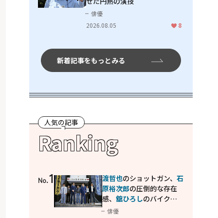
せた円熟の演技
俳優
2026.08.05
8
新着記事をもっとみる
人気の記事
Ranking
1
渡哲也
のショットガン、
石
No.
原裕次郎
の圧倒的な存在
感、
舘ひろし
のバイクア
クション！"大門軍団"の
俳優