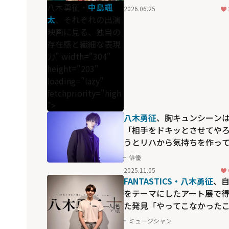
存在感と繊細な表現力
八木勇征・
中島颯
2026.06.25
太
、それぞれの出演
映画に見る、独自の
存在感と繊細な表現
力" width="304"
height="203"
loading="lazy"
fetchpriority="high
">
八木勇征
、胸キュンシーン
「相手をドキッとさせてや
うとリハから気持ちを作っ
います」と臨む「推しが上
俳優
になりまして フルスロット
2025.11.05
ル」
FANTASTICS・八木勇征
、
をテーマにしたアート展で
た発見「やってこなかった
とにもっと挑戦したい」
ミュージシャン