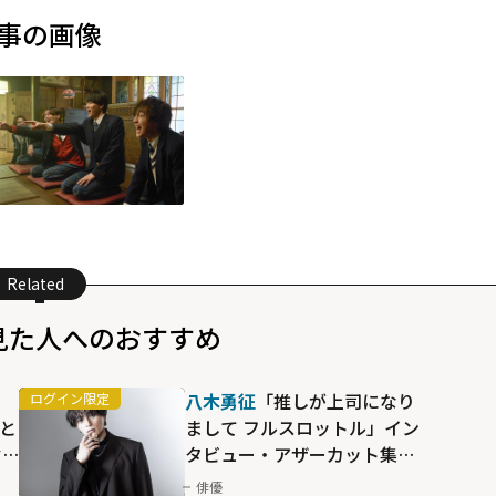
事の画像
Related
見た人へのおすすめ
八木勇征
「推しが上司になり
こと
まして フルスロットル」イン
ぞ
タビュー・アザーカット集
の
【HOMINIS限定】
俳優