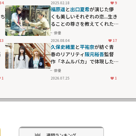
34
2025.02.18
9
福原遥
と
出口夏希
が演じた儚
海ち
くも美しいそれぞれの恋...生き
ることの尊さを教えてくれた
の
映画「あの花が咲く丘で、君と
俳優
また出会えたら。」
13
2026.08.04
17
じ
久保史緒里
と
平祐奈
が紡ぐ青
悩
春のリアリティ――
阪元裕吾
監督
作「ネムルバカ」で体現した
ゆるやかな空気
俳優
1
2026.07.25
1
週間ランキング