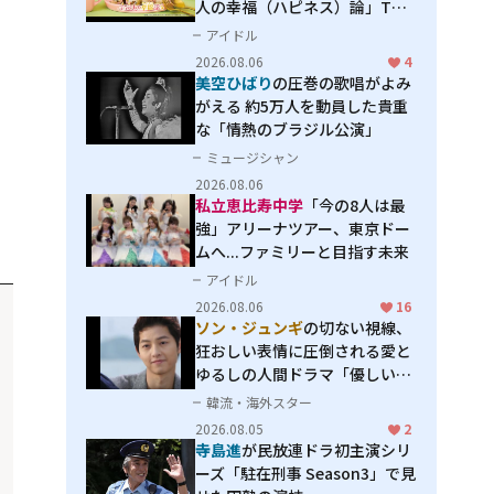
人の幸福（ハピネス）論」THE
MAKING
アイドル
2026.08.06
4
美空ひばり
の圧巻の歌唱がよみ
がえる 約5万人を動員した貴重
な「情熱のブラジル公演」
ミュージシャン
2026.08.06
私立恵比寿中学
「今の8人は最
強」アリーナツアー、東京ドー
ムへ...ファミリーと目指す未来
アイドル
2026.08.06
16
ソン・ジュンギ
の切ない視線、
狂おしい表情に圧倒される――愛と
ゆるしの人間ドラマ「優しい
男」
韓流・海外スター
2026.08.05
2
寺島進
が民放連ドラ初主演シリ
ーズ「駐在刑事 Season3」で見