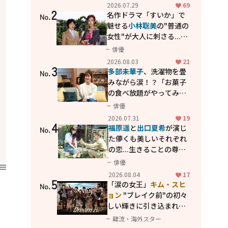
カッコよさが詰まった
2026.07.29
69
2
「西部警察 PART-II」
名作ドラマ「すいか」で
No.
魅せる
小林聡美
の"普通の
女性"が大人に刺さる...映
画「かもめ食堂」にも通
俳優
じる静かな芝居
2026.08.03
21
3
多部未華子
、洗濯物を畳
No.
みながら涙！？「お菓子
の食べ放題がやってみた
い」ハンディファン4台の
俳優
暑さ対策も明かす
2026.07.31
19
4
福原遥
と
出口夏希
が演じ
No.
た儚くも美しいそれぞれ
の恋...生きることの尊さ
を教えてくれた映画「あ
俳優
の花が咲く丘で、君とま
2026.08.04
17
5
た出会えたら。」
「涙の女王」
キム・スヒ
No.
ョン
"ブレイク前"の初々
しい輝きに引き込まれ
る...
2PM テギョン
ら豪華
韓流・海外スター
共演の青春名作「ドリー