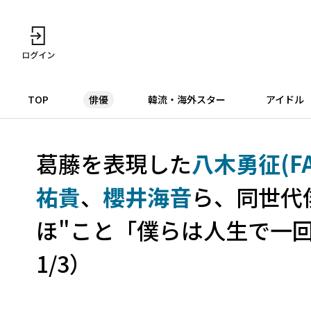
TOP
俳優
韓流・海外スター
アイドル
葛藤を表現した
八木勇征(FAN
祐貴
、
櫻井海音
ら、同世代
ほ"こと「僕らは人生で一
1/3）