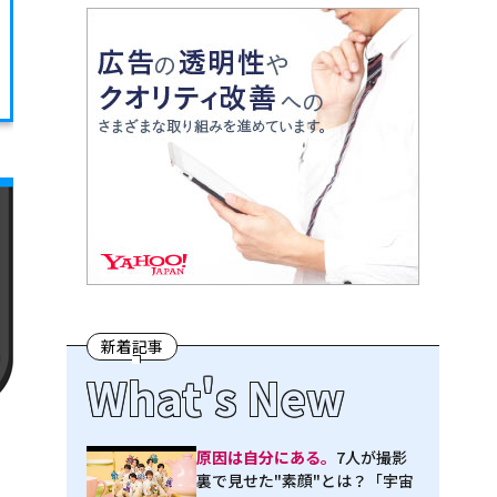
新着記事
What's New
原因は自分にある。
7人が撮影
裏で見せた"素顔"とは？「宇宙