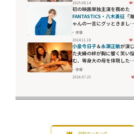
2025.08.14
初の映画単独主演を務めた
FANTASTICS・八木勇征
「
ゃんの一言にグッときまし
た」映画『矢野くんの普通
俳優
日々』
2024.11.18
小泉今日子
＆
永瀬正敏
が演
た夫婦の絆が胸に響く――笑い
む、等身大の母を体現した
「毎日かあさん」
俳優
2026.07.25
日別ランキング