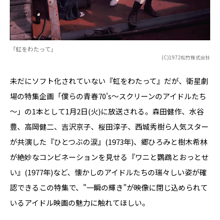
「虹をわたって」
(C)1972松竹株式会社
未だにソフト化されていない『虹をわたって』だが、衛星劇
場の特集企画「僕らの青春70's～スクリーンのアイドルたち
～」の1本として1月2日(火)に放送される。森田健作、水谷
豊、高岡健二、吉沢京子、桜田淳子、西城秀樹ら人気スター
が共演した『ひとつぶの涙』(1973年)、郷ひろみと樹木希林
が絶妙なコンビネーションを見せる『ワニと鸚鵡とおっとせ
い』(1977年)など、懐かしのアイドルたちの瑞々しい姿が確
認できるこの特集で、"一瞬の輝き"が映像に閉じ込められて
いるアイドル映画の魅力に触れてほしい。