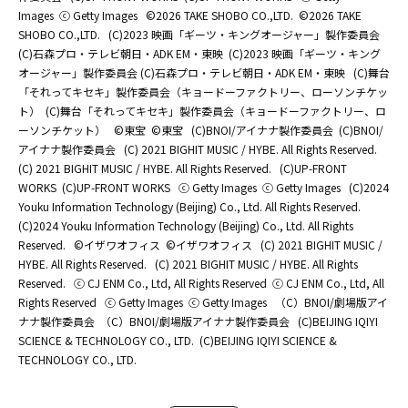
Images
ⓒ Getty Images
©2026 TAKE SHOBO CO.,LTD.
©2026 TAKE
SHOBO CO.,LTD.
(C)2023 映画「ギーツ・キングオージャー」製作委員会
(C)石森プロ・テレビ朝日・ADK EM・東映
(C)2023 映画「ギーツ・キング
オージャー」製作委員会 (C)石森プロ・テレビ朝日・ADK EM・東映
(C)舞台
「それってキセキ」製作委員会（キョードーファクトリー、ローソンチケッ
ト）
(C)舞台「それってキセキ」製作委員会（キョードーファクトリー、ロ
ーソンチケット）
©東宝
©東宝
(C)BNOI/アイナナ製作委員会
(C)BNOI/
アイナナ製作委員会
(C) 2021 BIGHIT MUSIC / HYBE. All Rights Reserved.
(C) 2021 BIGHIT MUSIC / HYBE. All Rights Reserved.
(C)UP-FRONT
WORKS
(C)UP-FRONT WORKS
ⓒ Getty Images
ⓒ Getty Images
(C)2024
Youku Information Technology (Beijing) Co., Ltd. All Rights Reserved.
(C)2024 Youku Information Technology (Beijing) Co., Ltd. All Rights
Reserved.
©イザワオフィス
©イザワオフィス
(C) 2021 BIGHIT MUSIC /
HYBE. All Rights Reserved.
(C) 2021 BIGHIT MUSIC / HYBE. All Rights
Reserved.
ⓒ CJ ENM Co., Ltd, All Rights Reserved
ⓒ CJ ENM Co., Ltd, All
Rights Reserved
ⓒ Getty Images
ⓒ Getty Images
（C）BNOI/劇場版アイ
ナナ製作委員会
（C）BNOI/劇場版アイナナ製作委員会
(C)BEIJING IQIYI
SCIENCE & TECHNOLOGY CO., LTD.
(C)BEIJING IQIYI SCIENCE &
TECHNOLOGY CO., LTD.