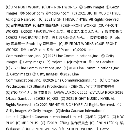
(C)UP-FRONT WORKS
(C)UP-FRONT WORKS
ⓒ Getty Images
ⓒ Getty
Images
©MotoGP.com
©MotoGP.com
(C) 2021 BIGHIT MUSIC / HYBE.
All Rights Reserved.
(C) 2021 BIGHIT MUSIC / HYBE. All Rights Reserved.
(C)日本映画放送
(C)日本映画放送
(C)UP-FRONT WORKS
(C)UP-FRONT
WORKS
©2023「あの花が咲く丘で、君とまた出会えたら。」製作委員会
©2023「あの花が咲く丘で、君とまた出会えたら。」製作委員会
Photo
by 森島興一
Photo by 森島興一
(C)UP-FRONT WORKS
(C)UP-FRONT
WORKS
©MotoGP.com
©MotoGP.com
(C)2026 Line
Communications.,Inc.
(C)2026 Line Communications.,Inc.
ⓒ Getty
Images
ⓒ Getty Images
(c)Project III
(c)Project III
©Luca Gambuti
(C)2026 Line Communications.,Inc.
(C)2026 Line Communications.,Inc.
ⓒ Getty Images
ⓒ Getty Images
©2026 Line
Communications.,Inc.
©2026 Line Communications.,Inc.
(C) Ultimate
Productions
(C) Ultimate Productions
(C)BNOI/アイナナ製作委員会
(C)BNOI/アイナナ製作委員会
©️VIVA LA ROCK 2026
©️VIVA LA ROCK 2026
©Luca Gambuti
(C)KBS
(C)KBS
(C) 2021 BIGHIT MUSIC / HYBE. All
Rights Reserved.
(C) 2021 BIGHIT MUSIC / HYBE. All Rights Reserved.
ⓒ
Getty Images
ⓒ Getty Images
(C)Media Caravan International
Limited
(C)Media Caravan International Limited
(C)ABC
(C)ABC
(C) MBC
PLUS
(C) MBC PLUS
(C)「2019 L♡DK」製作委員会
(C)「2019 L♡DK」製
作委員会
(C)UP-FRONT WORKS
(C)UP-FRONT WORKS
ⓒ Getty