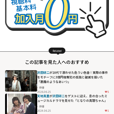
Related
この記事を見た人へのおすすめ
沢田研二
が20代で漂わせた危うい色香！実際の事件
をモチーフに3億円強奪犯の孤独と破滅を描いた
「悪魔のようなあいつ」
俳優
2026.06.25
5
天地真里
が
沢田研二
をゲストに迎え、息の合ったミ
ュージカルドラマを見せた「となりの真理ちゃん」
俳優
2024.06.25
1