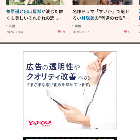
福原遥
と
出口夏希
が演じた儚
名作ドラマ「すいか」で魅せ
くも美しいそれぞれの恋...生
る
小林聡美
の"普通の女性"が
きることの尊さを教えてくれ
大人に刺さる...映画「かもめ
俳優
俳優
た映画「あの花が咲く丘で、
食堂」にも通じる静かな芝居
2026.08.04
19
2026.08.03
21
君とまた出会えたら。」