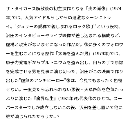
ザ・タイガース解散後の初主演作となる『炎の肖像』(1974
年)では、人気アイドルらしからぬ過激なシーンにトラ
イ。"ジュリーの愛称で親しまれるロック歌手"という役柄、
沢田のインタビューやライブ映像が差し込まれる構成など、
虚構と現実がないまぜになった作品だ。後に多くのフォロワ
ーを生むことになる傑作『太陽を盗んだ男』(1979年)では、
原子力発電所からプルトニウムを盗み出し、自らの手で原爆
を完成させる男を見事に演じ切った。沢田がこの映画で作り
出した"虚無のアンチヒーロー"像は、今見てもまったく色褪
せない。一度見たら忘れられない悪役・天草四郎を色気たっ
ぷりに演じた『魔界転生』(1981年)も代表作のひとつ。スー
パースターでしか成立しないこの役、沢田を差し置いて他に
誰が演じられただろうか...？