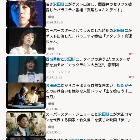
若き
沢田研二
がゲスト出演し、関西弁のセリフを披
露したバラエティ番組「真理ちゃんとデイト」
俳優
2024.03.26
スーパースターとして歩みだした時期の
沢田研二
が
ゲスト出演した、バラエティ番組「アタック！真理
ちゃん」
俳優
2023.12.19
1
西城秀樹
と
沢田研二
、タイプの違う2人のスターが
顔を揃えた「カックラキン大放送!!」豪華回
ミュージシャン
2023.11.29
3
沢田研二
だからこそ出せる自然な佇まい！
松たか子
との掛け合いも絶妙な人間ドラマ「土を喰らう十二
ヵ月」
俳優
2023.06.08
スーパースター・ジュリーこと
沢田研二
が大正ロマ
ンを代表する画家・竹久夢二を演じた映画「夢二」
俳優
2023.05.05