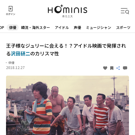
OP
俳優
韓流・海外スター
アイドル
声優
ミュージシャン
スポーツ
王子様なジュリーに会える！？アイドル映画で発揮され
る
沢田研二
のカリスマ性
俳優
2018.12.27