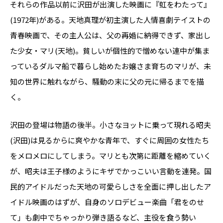
それらの作品以前に沢田が出演した映画に『虹をわたって』
(1972年)がある。天地真理が初主演した人情喜劇テイストの
青春映画で、その主人公は、父の再婚に納得できず、家出し
た少女・マリ(天地)。貧しいが個性的で憎めない連中が集ま
っているダルマ船で暮らし始めたお嬢さま育ちのマリが、未
知の世界に触れながら、騒動の末に父の元に帰るまでを描
く。
沢田の登場は物語の後半。小さなヨットに乗って現れる昭夫
(沢田)は見るからに爽やかな青年で、すぐに周囲の女性たち
をメロメロにしてしまう。マリとも次第に距離を縮めていく
が、昭夫は王子様のようにキザでかっこいい言動を連発。国
民的アイドルだった天地の可愛らしさを全面に押し出したア
イドル映画のはずが、自身のソロデビュー楽曲「君をのせ
て」も劇中でちゃっかり弾き語るなど、主役を食う勢い