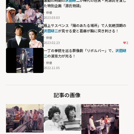
激動の時期の
沢田研二
が稀代の色男・光源氏を演じ
た特別企画「源氏物語」
俳優
2023.03.03
極上サスペンス「陽のあたる場所」で人気絶頂期の
沢田研二
が見せる愛と葛藤が胸に突き刺さる！
俳優
2023.02.23
2
一丁の拳銃を巡る群像劇「リボルバー」で、
沢田研
二
の演技力が光る！
俳優
2022.11.05
記事の画像