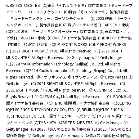
©BS-TBS
©BS-TBS
(C)舞台「それってキセキ」製作委員会（キョードーフ
ァクトリー、ローソンチケット）
(C)舞台「それってキセキ」製作委員会
（キョードーファクトリー、ローソンチケット）
(C)2023 映画「ギーツ・
キングオージャー」製作委員会 (C)石森プロ・テレビ朝日・ADK EM・東映
(C)2023 映画「ギーツ・キングオージャー」製作委員会 (C)石森プロ・テレ
ビ朝日・ADK EM・東映
(C)BNOI/アイナナ製作委員会
(C)BNOI/アイナナ製
作委員会
©東宝
©東宝
(C)UP-FRONT WORKS
(C)UP-FRONT WORKS
(C) 2021 BIGHIT MUSIC / HYBE. All Rights Reserved.
(C) 2021 BIGHIT
MUSIC / HYBE. All Rights Reserved.
ⓒ Getty Images
ⓒ Getty Images
(C)2024 Youku Information Technology (Beijing) Co., Ltd. All Rights
Reserved.
(C)2024 Youku Information Technology (Beijing) Co., Ltd. All
Rights Reserved.
©イザワオフィス
©イザワオフィス
ⓒ Getty Images
ⓒ
Getty Images
(C) 2021 BIGHIT MUSIC / HYBE. All Rights Reserved.
(C)
2021 BIGHIT MUSIC / HYBE. All Rights Reserved.
ⓒ CJ ENM Co., Ltd, All
Rights Reserved
ⓒ CJ ENM Co., Ltd, All Rights Reserved
（C）BNOI/劇場
版アイナナ製作委員会
（C）BNOI/劇場版アイナナ製作委員会
(C)BEIJING
IQIYI SCIENCE & TECHNOLOGY CO., LTD.
(C)BEIJING IQIYI SCIENCE &
TECHNOLOGY CO., LTD.
原作：モンキー・パンチ (C)TMS・NTV
原作：モ
ンキー・パンチ (C)TMS・NTV
©BS-TBS
©BS-TBS
ⓒ Getty Images
ⓒ
Getty Images
(C) 2023『あんのこと』製作委員会
(C) 2023『あんのこと』
製作委員会
ⓒ Getty Images
ⓒ Getty Images
©清水茜／講談社 ©原田重