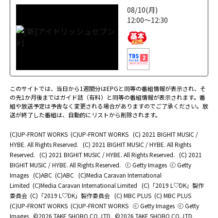
08/10(月)
12:00～12:30
このサイトでは、当日から1週間分はEPGと同等の番組情報が表示され、そ
の先1か月後まではガイド誌（有料）と同等の番組情報が表示されます。番
組や放送予定は予告なく変更される場合がありますのでご了承ください。放
送が終了した番組は、自動的にリストから削除されます。
(C)UP-FRONT WORKS
(C)UP-FRONT WORKS
(C) 2021 BIGHIT MUSIC /
HYBE. All Rights Reserved.
(C) 2021 BIGHIT MUSIC / HYBE. All Rights
Reserved.
(C) 2021 BIGHIT MUSIC / HYBE. All Rights Reserved.
(C) 2021
BIGHIT MUSIC / HYBE. All Rights Reserved.
ⓒ Getty Images
ⓒ Getty
Images
(C)ABC
(C)ABC
(C)Media Caravan International
Limited
(C)Media Caravan International Limited
(C)「2019 L♡DK」製作
委員会
(C)「2019 L♡DK」製作委員会
(C) MBC PLUS
(C) MBC PLUS
(C)UP-FRONT WORKS
(C)UP-FRONT WORKS
ⓒ Getty Images
ⓒ Getty
Images
©2026 TAKE SHOBO CO.,LTD.
©2026 TAKE SHOBO CO.,LTD.