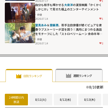
2026.07.17
1
自分も相手も輝かせる
大泉洋
の演技――映画「かくかく
しかじか」で見せた極上のエンターテインメント
俳優
2026.07.14
1
當真あみ
＆
齋藤潤
、若手注目俳優が紡ぐピュアな青
春ラブストーリーが涙を誘う！満月にまつわる逸話
をモチーフにした「ストロベリームーン 余命半年の
恋」
俳優
2026.07.14
2
週間ランキング
日別ランキング
※
8/10
更新
24時間以内
8/11(火)
8/12(水)
8/13(木)
放送