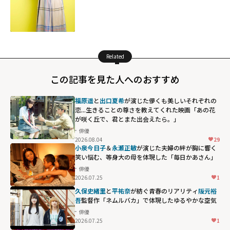
Related
この記事を見た人へのおすすめ
福原遥
と
出口夏希
が演じた儚くも美しいそれぞれの
恋...生きることの尊さを教えてくれた映画「あの花
が咲く丘で、君とまた出会えたら。」
俳優
2026.08.04
29
小泉今日子
＆
永瀬正敏
が演じた夫婦の絆が胸に響く――
笑い悩む、等身大の母を体現した「毎日かあさん」
俳優
2026.07.25
1
久保史緒里
と
平祐奈
が紡ぐ青春のリアリティ――
阪元裕
吾
監督作「ネムルバカ」で体現したゆるやかな空気
俳優
2026.07.25
1