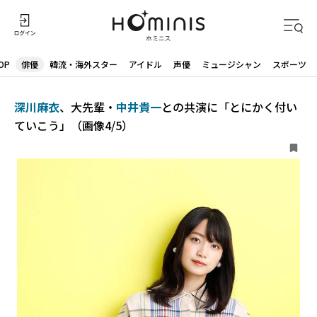
OP
俳優
韓流・海外スター
アイドル
声優
ミュージシャン
スポーツ
深川麻衣
、大先輩・
中井貴一
との共演に「とにかく付い
ていこう」（画像4/5）