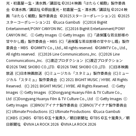
光・初嘉屋一生・清水茜／講談社 ©2024 映画「はたらく細胞」製作委員
会
©清水茜／講談社 ©原田重光・初嘉屋一生・清水茜／講談社 ©2024 映
画「はたらく細胞」製作委員会
©2025スターコーポレーション21
©2025
スターコーポレーション21
©Luca Gambuti
(C)2016 BigHit
Entertainment/PONY CANYON INC.
(C)2016 BigHit Entertainment/PONY
CANYON INC.
ⓒ Getty Images
ⓒ Getty Images
(C)「過保護な若旦那様の
甘やかし婚」製作委員会・MBS
(C)「過保護な若旦那様の甘やかし婚」製作
委員会・MBS
©GMMTV Co., Ltd., All rights reserved.
©GMMTV Co., Ltd.,
All rights reserved.
(C)2026 Line Communications.,Inc.
(C)2026 Line
Communications.,Inc.
(C)渡辺プロダクション
(C)渡辺プロダクション
©2026 TAKE SHOBO CO.,LTD.
©2026 TAKE SHOBO CO.,LTD.
(C)日本映画
放送
(C)日本映画放送
(C)ミュージカル「スタミュ」製作委員会
(C)ミュー
ジカル「スタミュ」製作委員会
(C) 2021 BIGHIT MUSIC / HYBE. All Rights
Reserved.
(C) 2021 BIGHIT MUSIC / HYBE. All Rights Reserved.
ⓒ Getty
Images
ⓒ Getty Images
(C)Dongyang Huanyu Film & TV Culture Co.,
Ltd
(C)Dongyang Huanyu Film & TV Culture Co., Ltd
ⓒ Getty Images
ⓒ
Getty Images
(C)BNOI/アイナナ製作委員会
(C)BNOI/アイナナ製作委員会
(C) Ultimate Productions
(C) Ultimate Productions
©Luca Gambuti
(C)KBS
(C)KBS
©TBS ©五十嵐貴久／朝日新聞社
©TBS ©五十嵐貴久／朝
日新聞社
©️VIVA LA ROCK 2026
©️VIVA LA ROCK 2026