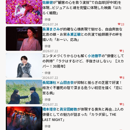
佐藤健
が"観客の心を救う演技"で白血球(好中球)を
体現...ビジュアルと魂を完璧に体現した映画「はた
らく細胞」
俳優
2026.07.24
23
長澤まさみ
が的確な心情表現で魅せる、自由奔放な
北斎の娘・お栄――
永瀬正敏
との共演で絵師親子の絆を
描いた「おーい、応為」
俳優
2026.07.22
1
エンタメづくりからひも解く
小池徹平
の"俳優として
の矜持"「ラクはするけど、手抜きはしない」【スカ
パー！30周年】
俳優
2026.07.22
8
長尾謙杜
×
山田杏奈
が抑制と揺らぎの芝居で好演！
相次ぐ不審死の陰で深まる危うい初恋を描く「恋に
至る病」
俳優
2026.07.21
5
橋本環奈
と
眞栄田郷敦
が体現する喪失と再会...2人の
俳優としての魅力が詰まった「カラダ探し THE
LAST NIGHT」
俳優