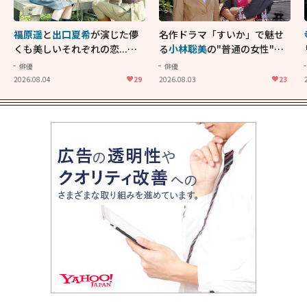
福原遥
と
出口夏希
が演じた儚
名作ドラマ「すいか」で魅せ
くも美しいそれぞれの恋...生
る
小林聡美
の"普通の女性"が
きることの尊さを教えてくれ
大人に刺さる...映画「かもめ
俳優
俳優
た映画「あの花が咲く丘で、
食堂」にも通じる静かな芝居
2026.08.04
29
2026.08.03
23
君とまた出会えたら。」