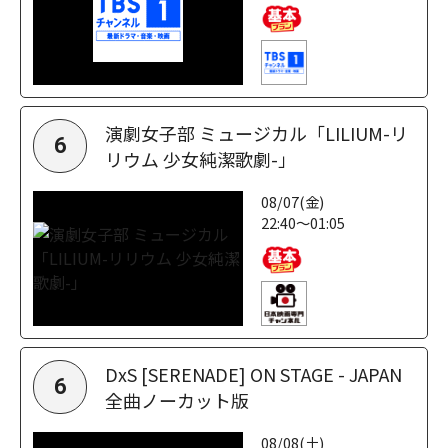
演劇女子部 ミュージカル「LILIUM-リ
6
リウム 少女純潔歌劇-」
08/07(金)
22:40～01:05
DxS [SERENADE] ON STAGE - JAPAN
6
全曲ノーカット版
08/08(土)