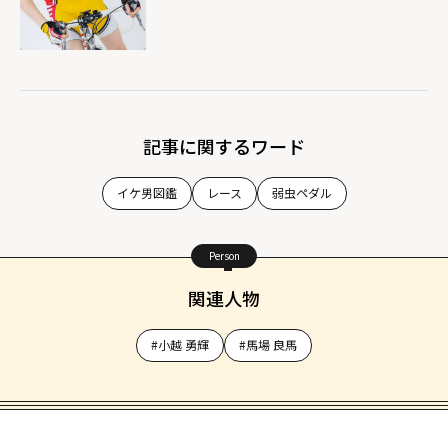
記事に関するワード
イケ男図鑑
レース
弱虫ペダル
Person
関連人物
#小越 勇輝
#馬場 良馬