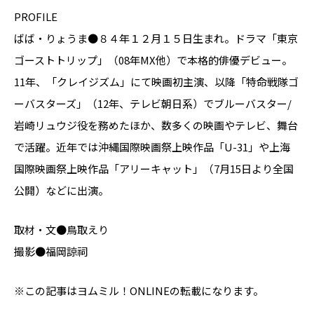
PROFILE
ばば・りょうま●８４年１２月１５日生まれ。ドラマ「東京
ゴーストトリップ」（08年MX他）で本格的俳優デビュー。
11年、「クレイジズム」にて映画初主演、以降「特命戦隊ゴ
ーバスターズ」（12年、テレビ朝日系）でブルーバスター/
岩崎リュウジ役を務めたほか、数多くの映画やテレビ、舞台
で活躍。近年では沖縄国際映画祭上映作品「U-31」や上海
国際映画祭上映作品「アリーキャット」（7月15日より全国
公開）などに出演。
取材・文●鳥取えり
撮影●福岡諒祠
※この記事はヨムミル！ONLINEの転載になります。