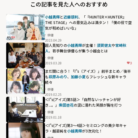
この記事を見た人へのおすすめ
小越勇輝
と
近藤頌利
、「『HUNTER×HUNTER』
THE STAGE」への意気込みは満タン！「僕の役で空
気が和めばいいな」
俳優
2023.04.29
超人見知りの
小越勇輝
が主催！
須賀健太
や
宮崎秋
人
、若手舞台俳優らが集う小越会とは
俳優
2019.03.28
3
まだ間に合う！「I"s（アイズ）」前半まとめ／後半
も
萩原みのり
、
加藤小夏
らフレッシュな新キャラ
続々
俳優
2019.02.25
萩原みのり、
加
＜I"s(アイズ)第5話＞「自然ないっチャンが好
藤小夏
らフレッ
き...。」
柴田杏花
の涙に濡れた笑顔が胸を打つ
シュな新キャラ
俳優
2019.01.18
続々"
柴田杏花の涙に
＜I"s(アイズ)第3～4話＞セミロングの美少年キャ
width="304"
ラ・越苗純を
小越勇輝
が3次元化！
濡れた笑顔が胸
height="203"
俳優