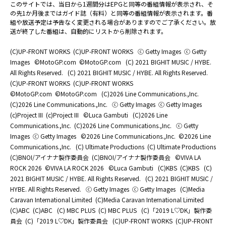
このサイトでは、当日から1週間分はEPGと同等の番組情報が表示され、そ
の先1か月後まではガイド誌（有料）と同等の番組情報が表示されます。番
組や放送予定は予告なく変更される場合がありますのでご了承ください。放
送が終了した番組は、自動的にリストから削除されます。
(C)UP-FRONT WORKS
(C)UP-FRONT WORKS
ⓒ Getty Images
ⓒ Getty
Images
©MotoGP.com
©MotoGP.com
(C) 2021 BIGHIT MUSIC / HYBE.
All Rights Reserved.
(C) 2021 BIGHIT MUSIC / HYBE. All Rights Reserved.
(C)UP-FRONT WORKS
(C)UP-FRONT WORKS
©MotoGP.com
©MotoGP.com
(C)2026 Line Communications.,Inc.
(C)2026 Line Communications.,Inc.
ⓒ Getty Images
ⓒ Getty Images
(c)Project III
(c)Project III
©Luca Gambuti
(C)2026 Line
Communications.,Inc.
(C)2026 Line Communications.,Inc.
ⓒ Getty
Images
ⓒ Getty Images
©2026 Line Communications.,Inc.
©2026 Line
Communications.,Inc.
(C) Ultimate Productions
(C) Ultimate Productions
(C)BNOI/アイナナ製作委員会
(C)BNOI/アイナナ製作委員会
©️VIVA LA
ROCK 2026
©️VIVA LA ROCK 2026
©Luca Gambuti
(C)KBS
(C)KBS
(C)
2021 BIGHIT MUSIC / HYBE. All Rights Reserved.
(C) 2021 BIGHIT MUSIC /
HYBE. All Rights Reserved.
ⓒ Getty Images
ⓒ Getty Images
(C)Media
Caravan International Limited
(C)Media Caravan International Limited
(C)ABC
(C)ABC
(C) MBC PLUS
(C) MBC PLUS
(C)「2019 L♡DK」製作委
員会
(C)「2019 L♡DK」製作委員会
(C)UP-FRONT WORKS
(C)UP-FRONT