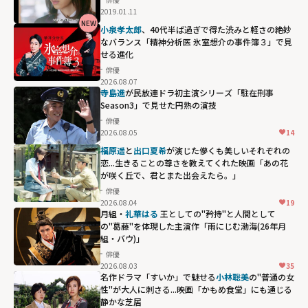
を打つ "
loading="lazy"
2019.01.11
width="304"
fetchpriority="h
NEW
小越勇輝が3次元
小泉孝太郎
、40代半ば過ぎで得た渋みと軽さの絶妙
height="203"
igh">
なバランス「精神分析医 氷室想介の事件簿３」で見
化！"
loading="lazy"
せる進化
width="304"
fetchpriority="h
俳優
height="203"
2026.08.07
igh">
寺島進
が民放連ドラ初主演シリーズ「駐在刑事
loading="lazy"
Season3」で見せた円熟の演技
fetchpriority="h
俳優
igh">
2026.08.05
14
福原遥
と
出口夏希
が演じた儚くも美しいそれぞれの
恋...生きることの尊さを教えてくれた映画「あの花
が咲く丘で、君とまた出会えたら。」
俳優
2026.08.04
19
月組・
礼華はる
王としての"矜持"と人間として
の"葛藤"を体現した主演作「雨にじむ渤海(26年月
組・バウ)」
俳優
2026.08.03
35
名作ドラマ「すいか」で魅せる
小林聡美
の"普通の女
性"が大人に刺さる...映画「かもめ食堂」にも通じる
静かな芝居