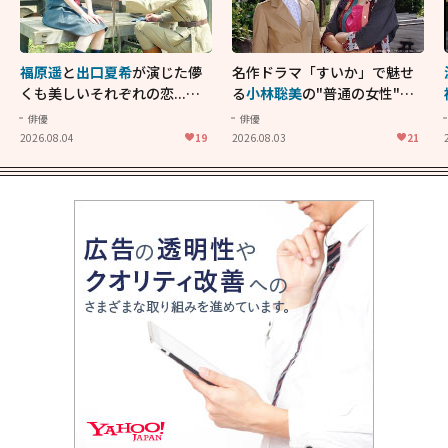
福原遥
と
出口夏希
が演じた儚
名作ドラマ「すいか」で魅せ
くも美しいそれぞれの恋...生
る
小林聡美
の"普通の女性"が
きることの尊さを教えてくれ
大人に刺さる...映画「かもめ
俳優
俳優
た映画「あの花が咲く丘で、
食堂」にも通じる静かな芝居
2026.08.04
19
2026.08.03
21
君とまた出会えたら。」