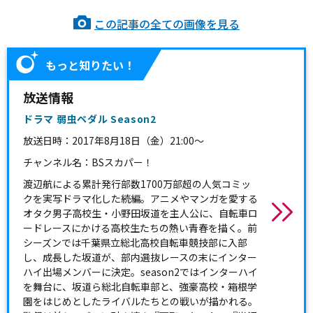
この記事の全ての画像を見る
もっと知りたい！
放送情報
ドラマ 弱虫ペダル Season2
放送日時：
2017年8月18日（金）21:00～
チャンネル名：BSスカパー！
渡辺航による累計発行部数1700万部超の人気コミッ
クを実写ドラマ化した続編。アニメやマンガを愛する
オタク男子高校生・小野田坂道を主人公に、自転車ロ
ードレースにかける高校生たちの熱い青春を描く。前
シーズンでは千葉県立総北高校自転車競技部に入部
し、成長した坂道が、部内選抜レースの末にインター
ハイ出場メンバーに決定。season2ではインターハイ
を舞台に、坂道ら総北自転車部と、強豪高校・箱根学
園をはじめとしたライバルたちとの戦いが描かれる。