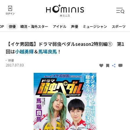
OP
俳優
韓流・海外スター
アイドル
声優
ミュージシャン
スポーツ
【イケ男図鑑】ドラマ弱虫ペダルseason2特別編① 第1
回は
小越勇輝
＆
馬場良馬
！
俳優
2017.07.03