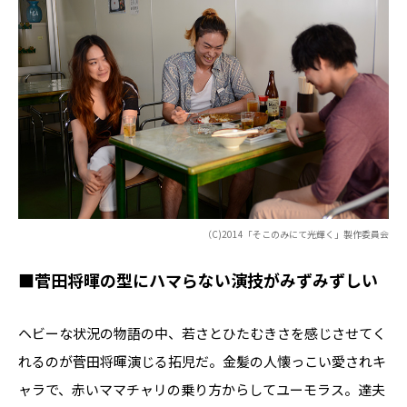
（C)2014「そこのみにて光輝く」製作委員会
■菅田将暉の型にハマらない演技がみずみずしい
ヘビーな状況の物語の中、若さとひたむきさを感じさせてく
れるのが菅田将暉演じる拓児だ。金髪の人懐っこい愛されキ
ャラで、赤いママチャリの乗り方からしてユーモラス。達夫