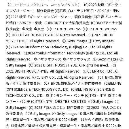
（キョードーファクトリー、ローソンチケット）
(C)2023 映画「ギーツ・
キングオージャー」製作委員会 (C)石森プロ・テレビ朝日・ADK EM・東映
(C)2023 映画「ギーツ・キングオージャー」製作委員会 (C)石森プロ・テレ
ビ朝日・ADK EM・東映
(C)BNOI/アイナナ製作委員会
(C)BNOI/アイナナ製
作委員会
©東宝
©東宝
(C)UP-FRONT WORKS
(C)UP-FRONT WORKS
(C) 2021 BIGHIT MUSIC / HYBE. All Rights Reserved.
(C) 2021 BIGHIT
MUSIC / HYBE. All Rights Reserved.
ⓒ Getty Images
ⓒ Getty Images
(C)2024 Youku Information Technology (Beijing) Co., Ltd. All Rights
Reserved.
(C)2024 Youku Information Technology (Beijing) Co., Ltd. All
Rights Reserved.
©イザワオフィス
©イザワオフィス
ⓒ Getty Images
ⓒ
Getty Images
(C) 2021 BIGHIT MUSIC / HYBE. All Rights Reserved.
(C)
2021 BIGHIT MUSIC / HYBE. All Rights Reserved.
ⓒ CJ ENM Co., Ltd, All
Rights Reserved
ⓒ CJ ENM Co., Ltd, All Rights Reserved
（C）BNOI/劇場
版アイナナ製作委員会
（C）BNOI/劇場版アイナナ製作委員会
(C)BEIJING
IQIYI SCIENCE & TECHNOLOGY CO., LTD.
(C)BEIJING IQIYI SCIENCE &
TECHNOLOGY CO., LTD.
原作：モンキー・パンチ (C)TMS・NTV
原作：モ
ンキー・パンチ (C)TMS・NTV
©BS-TBS
©BS-TBS
ⓒ Getty Images
ⓒ
Getty Images
(C) 2023『あんのこと』製作委員会
(C) 2023『あんのこと』
製作委員会
ⓒ Getty Images
ⓒ Getty Images
©清水茜／講談社 ©原田重
光・初嘉屋一生・清水茜／講談社 ©2024 映画「はたらく細胞」製作委員
会
©清水茜／講談社 ©原田重光・初嘉屋一生・清水茜／講談社 ©2024 映