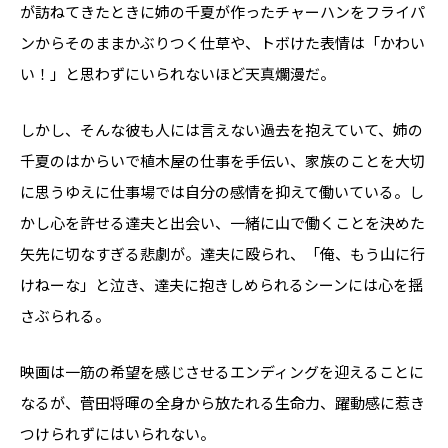
が訪ねてきたときに姉の千夏が作ったチャーハンをフライパ
ンからそのままかぶりつく仕草や、トボけた表情は「かわい
い！」と思わずにいられないほど天真爛漫だ。
しかし、そんな彼も人には言えない過去を抱えていて、姉の
千夏のはからいで植木屋の仕事を手伝い、家族のことを大切
に思うゆえに仕事場では自分の感情を抑えて働いている。し
かし心を許せる達夫と出会い、一緒に山で働くことを決めた
矢先に切なすぎる悲劇が。達夫に殴られ、「俺、もう山に行
けねーな」と泣き、達夫に抱きしめられるシーンには心を揺
さぶられる。
映画は一筋の希望を感じさせるエンディングを迎えることに
なるが、菅田将暉の全身から放たれる生命力、躍動感に惹き
つけられずにはいられない。