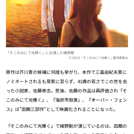
「そこのみにて光輝く」に出演した綾野剛
（C)2014「そこのみにて光輝く」製作委員会
原作は芥川賞の候補に何度も挙がり、本作で三島由紀夫賞に
ノミネートされるも受賞に至らず、41歳の若さでこの世を去
った小説家、佐藤泰志。死後、佐藤の作品は再評価され『そ
このみにて光輝く』、『海炭市叙景』、『オーバー・フェン
ス』は"函館三部作"として映画化されることになった。
『そこのみにて光輝く』で綾野剛が演じているのは、函館の