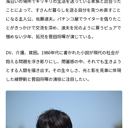
海沿いの場所でギリギリの生活を送っている家族と出会った
ことによって、すさんだ暮らしを送る自分を見つめ直すこと
になる主人公、佐藤達夫。パチンコ屋でライターを借りたこ
とがきっかけで交流を深め、達夫を兄のように慕うピュアで
憎めない少年、拓児を菅田将暉が演じている。
DV、介護、貧困。1980年代に書かれた小説が現代の社会が
抱える問題を浮き彫りにし、閉塞感の中、それでも生きよう
とする人間を描き出す。その生々しさ、光と影を見事に体現
した綾野剛と菅田将暉の演技に注目したい。