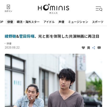
OP
俳優
韓流・海外スター
アイドル
声優
ミュージシャン
スポーツ
綾野剛
&
菅田将暉
、光と影を体現した共演映画に再注目
俳優
2020.08.22