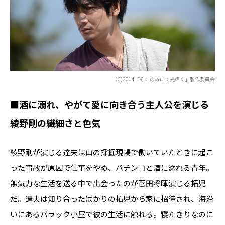
（C)2014「そこのみにて光輝く」製作委員会
■酒に溺れ、やがて愛に向き合う主人公を演じる
綾野剛の繊細さと色気
綾野剛が演じる達夫は山の採掘現場で働いていたときに起こ
った事故が原因で仕事をやめ、パチンコと酒に溺れる青年。
無気力な生活を送る中で出会ったのが菅田将暉演じる拓児
だ。達夫は知り合ったばかりの拓児から家に招待され、海沿
いにあるバラック小屋で彼の生活に触れる。寝たきりなのに