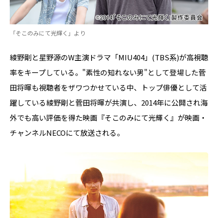
「そこのみにて光輝く」より
綾野剛と星野源のW主演ドラマ「MIU404」(TBS系)が高視聴
率をキープしている。"素性の知れない男"として登場した菅
田将暉も視聴者をザワつかせている中、トップ俳優として活
躍している綾野剛と菅田将暉が共演し、2014年に公開され海
外でも高い評価を得た映画『そこのみにて光輝く』が映画・
チャンネルNECOにて放送される。