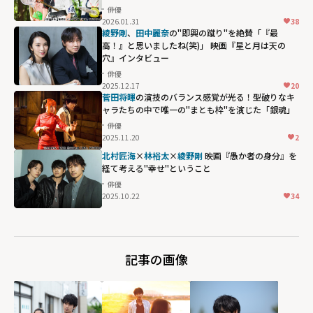
俳優
2026.01.31
38
綾野剛
、
⽥中麗奈
の"即興の蹴り"を絶賛「『最
高！』と思いましたね(笑)」 映画『星と月は天の
穴』インタビュー
俳優
2025.12.17
20
菅田将暉
の演技のバランス感覚が光る！型破りなキ
ャラたちの中で唯一の"まとも枠"を演じた「銀魂」
俳優
2025.11.20
2
北村匠海
×
林裕太
×
綾野剛
映画『愚か者の身分』を
経て考える"幸せ"ということ
俳優
2025.10.22
34
記事の画像