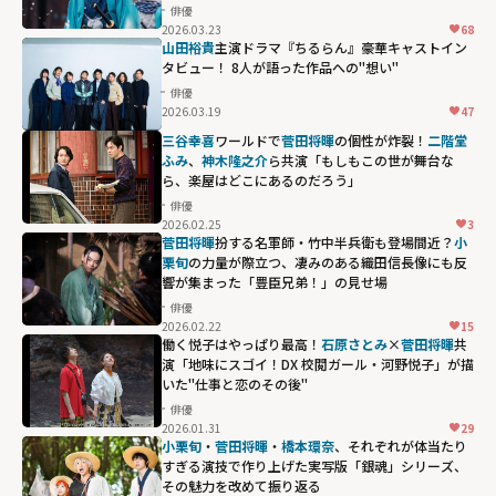
俳優
2026.03.23
68
山田裕貴
主演ドラマ『ちるらん』豪華キャストイン
タビュー！ 8人が語った作品への"想い"
俳優
2026.03.19
47
三谷幸喜
ワールドで
菅田将暉
の個性が炸裂！
二階堂
ふみ
、
神木隆之介
ら共演「もしもこの世が舞台な
ら、楽屋はどこにあるのだろう」
俳優
2026.02.25
3
菅田将暉
扮する名軍師・竹中半兵衛も登場間近？
小
栗旬
の力量が際立つ、凄みのある織田信長像にも反
響が集まった「豊臣兄弟！」の見せ場
俳優
2026.02.22
15
働く悦子はやっぱり最高！
石原さとみ
×
菅田将暉
共
演「地味にスゴイ！DX 校閲ガール・河野悦子」が描
いた"仕事と恋のその後"
俳優
2026.01.31
29
小栗旬
・
菅田将暉
・
橋本環奈
、それぞれが体当たり
すぎる演技で作り上げた実写版「銀魂」シリーズ、
その魅力を改めて振り返る