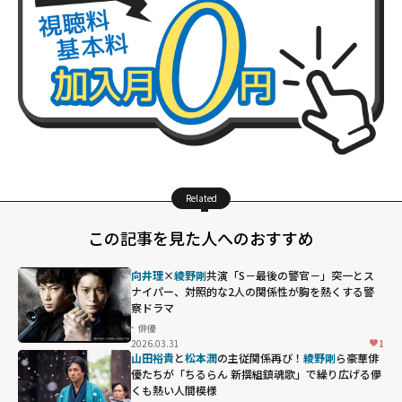
Related
この記事を見た人へのおすすめ
向井理
×
綾野剛
共演「S－最後の警官－」――突一とス
ナイパー、対照的な2人の関係性が胸を熱くする警
察ドラマ
俳優
2026.03.31
1
山田裕貴
と
松本潤
の主従関係再び！
綾野剛
ら豪華俳
優たちが「ちるらん 新撰組鎮魂歌」で繰り広げる儚
くも熱い人間模様