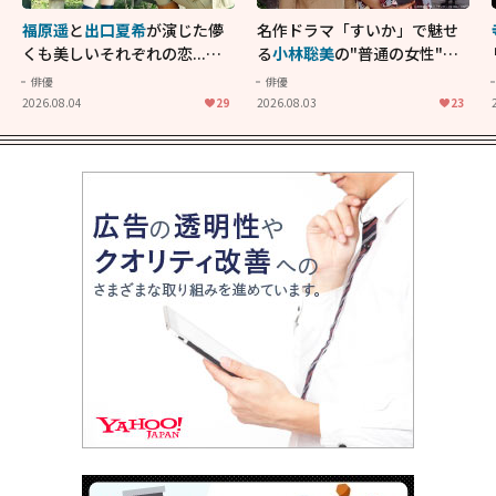
福原遥
と
出口夏希
が演じた儚
名作ドラマ「すいか」で魅せ
くも美しいそれぞれの恋...生
る
小林聡美
の"普通の女性"が
きることの尊さを教えてくれ
大人に刺さる...映画「かもめ
俳優
俳優
た映画「あの花が咲く丘で、
食堂」にも通じる静かな芝居
2026.08.04
29
2026.08.03
23
君とまた出会えたら。」