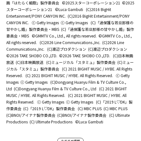
画「はたらく細胞」製作委員会
©2025スターコーポレーション21
©2025
スターコーポレーション21
©Luca Gambuti
(C)2016 BigHit
Entertainment/PONY CANYON INC.
(C)2016 BigHit Entertainment/PONY
CANYON INC.
ⓒ Getty Images
ⓒ Getty Images
(C)「過保護な若旦那様の
甘やかし婚」製作委員会・MBS
(C)「過保護な若旦那様の甘やかし婚」製作
委員会・MBS
©GMMTV Co., Ltd., All rights reserved.
©GMMTV Co., Ltd.,
All rights reserved.
(C)2026 Line Communications.,Inc.
(C)2026 Line
Communications.,Inc.
(C)渡辺プロダクション
(C)渡辺プロダクション
©2026 TAKE SHOBO CO.,LTD.
©2026 TAKE SHOBO CO.,LTD.
(C)日本映画
放送
(C)日本映画放送
(C)ミュージカル「スタミュ」製作委員会
(C)ミュー
ジカル「スタミュ」製作委員会
(C) 2021 BIGHIT MUSIC / HYBE. All Rights
Reserved.
(C) 2021 BIGHIT MUSIC / HYBE. All Rights Reserved.
ⓒ Getty
Images
ⓒ Getty Images
(C)Dongyang Huanyu Film & TV Culture Co.,
Ltd
(C)Dongyang Huanyu Film & TV Culture Co., Ltd
(C) 2021 BIGHIT
MUSIC / HYBE. All Rights Reserved.
(C) 2021 BIGHIT MUSIC / HYBE. All
Rights Reserved.
ⓒ Getty Images
ⓒ Getty Images
(C)「2019 L♡DK」製
作委員会
(C)「2019 L♡DK」製作委員会
(C) MBC PLUS
(C) MBC PLUS
(C)BNOI/アイナナ製作委員会
(C)BNOI/アイナナ製作委員会
(C) Ultimate
Productions
(C) Ultimate Productions
©Luca Gambuti
おすすめ情報