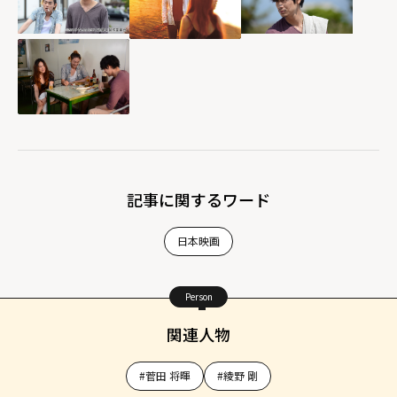
記事に関するワード
日本映画
Person
関連人物
#菅田 将暉
#綾野 剛