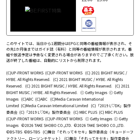
このサイトでは、当日から1週間分はEPGと同等の番組情報が表示され、そ
の先1か月後まではガイド誌（有料）と同等の番組情報が表示されます。番
組や放送予定は予告なく変更される場合がありますのでご了承ください。放
送が終了した番組は、自動的にリストから削除されます。
(C)UP-FRONT WORKS
(C)UP-FRONT WORKS
(C) 2021 BIGHIT MUSIC /
HYBE. All Rights Reserved.
(C) 2021 BIGHIT MUSIC / HYBE. All Rights
Reserved.
(C) 2021 BIGHIT MUSIC / HYBE. All Rights Reserved.
(C) 2021
BIGHIT MUSIC / HYBE. All Rights Reserved.
ⓒ Getty Images
ⓒ Getty
Images
(C)ABC
(C)ABC
(C)Media Caravan International
Limited
(C)Media Caravan International Limited
(C)「2019 L♡DK」製作
委員会
(C)「2019 L♡DK」製作委員会
(C) MBC PLUS
(C) MBC PLUS
(C)UP-FRONT WORKS
(C)UP-FRONT WORKS
ⓒ Getty Images
ⓒ Getty
Images
©2026 TAKE SHOBO CO.,LTD.
©2026 TAKE SHOBO CO.,LTD.
©BS-TBS
©BS-TBS
(C)舞台「それってキセキ」製作委員会（キョードーフ
ァクトリー、ローソンチケット）
(C)舞台「それってキセキ」製作委員会