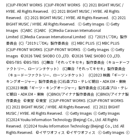
(C)UP-FRONT WORKS
(C)UP-FRONT WORKS
(C) 2021 BIGHIT MUSIC /
HYBE. All Rights Reserved.
(C) 2021 BIGHIT MUSIC / HYBE. All Rights
Reserved.
(C) 2021 BIGHIT MUSIC / HYBE. All Rights Reserved.
(C) 2021
BIGHIT MUSIC / HYBE. All Rights Reserved.
ⓒ Getty Images
ⓒ Getty
Images
(C)ABC
(C)ABC
(C)Media Caravan International
Limited
(C)Media Caravan International Limited
(C)「2019 L♡DK」製作
委員会
(C)「2019 L♡DK」製作委員会
(C) MBC PLUS
(C) MBC PLUS
(C)UP-FRONT WORKS
(C)UP-FRONT WORKS
ⓒ Getty Images
ⓒ Getty
Images
©2026 TAKE SHOBO CO.,LTD.
©2026 TAKE SHOBO CO.,LTD.
©BS-TBS
©BS-TBS
(C)舞台「それってキセキ」製作委員会（キョードーフ
ァクトリー、ローソンチケット）
(C)舞台「それってキセキ」製作委員会
（キョードーファクトリー、ローソンチケット）
(C)2023 映画「ギーツ・
キングオージャー」製作委員会 (C)石森プロ・テレビ朝日・ADK EM・東映
(C)2023 映画「ギーツ・キングオージャー」製作委員会 (C)石森プロ・テレ
ビ朝日・ADK EM・東映
(C)BNOI/アイナナ製作委員会
(C)BNOI/アイナナ製
作委員会
©東宝
©東宝
(C)UP-FRONT WORKS
(C)UP-FRONT WORKS
(C) 2021 BIGHIT MUSIC / HYBE. All Rights Reserved.
(C) 2021 BIGHIT
MUSIC / HYBE. All Rights Reserved.
ⓒ Getty Images
ⓒ Getty Images
(C)2024 Youku Information Technology (Beijing) Co., Ltd. All Rights
Reserved.
(C)2024 Youku Information Technology (Beijing) Co., Ltd. All
Rights Reserved.
©イザワオフィス
©イザワオフィス
ⓒ Getty Images
ⓒ