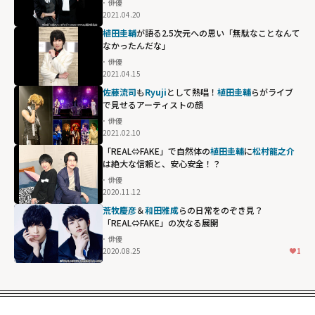
俳優
2021.04.20
植田圭輔
が語る2.5次元への思い「無駄なことなんて
なかったんだな」
俳優
2021.04.15
佐藤流司
も
Ryuji
として熱唱！
植田圭輔
らがライブ
で見せるアーティストの顔
俳優
2021.02.10
「REAL⇔FAKE」で自然体の
植田圭輔
に
松村龍之介
は絶大な信頼と、安心安全！？
俳優
2020.11.12
荒牧慶彦
＆
和田雅成
らの日常をのぞき見？
「REAL⇔FAKE」の次なる展開
俳優
2020.08.25
1