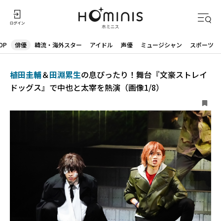
OP
俳優
韓流・海外スター
アイドル
声優
ミュージシャン
スポーツ
植田圭輔
＆
田淵累生
の息ぴったり！舞台『文豪ストレイ
ドッグス』で中也と太宰を熱演（画像1/8）