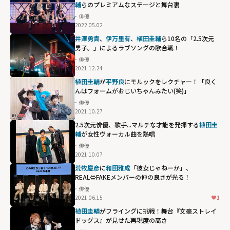
輔
らのプレミアムなステージと舞台裏
俳優
2022.05.02
井澤勇貴
、
伊万里有
、
植田圭輔
ら10名の「2.5次元
男子。」によるラブソングの歌合戦！
俳優
2021.12.24
植田圭輔
が
平野良
にモルックをレクチャー！「良く
んはフォームがおじいちゃんみたい(笑)」
俳優
2021.10.27
2.5次元俳優、歌手...マルチな才能を発揮する
植田圭
輔
が女性ヴォーカル曲を熱唱
俳優
2021.10.07
荒牧慶彦
に
和田雅成
「彼女じゃねーか」、
REAL⇔FAKEメンバーの仲の良さが光る！
俳優
2021.06.15
1
植田圭輔
がフライングに挑戦！舞台『文豪ストレイ
ドッグス』が見せた再現度の高さ