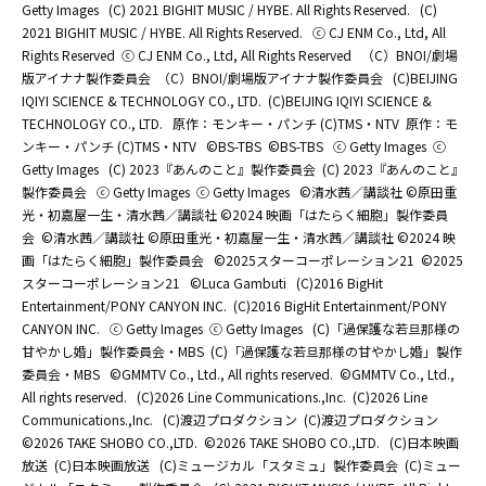
Getty Images
(C) 2021 BIGHIT MUSIC / HYBE. All Rights Reserved.
(C)
2021 BIGHIT MUSIC / HYBE. All Rights Reserved.
ⓒ CJ ENM Co., Ltd, All
Rights Reserved
ⓒ CJ ENM Co., Ltd, All Rights Reserved
（C）BNOI/劇場
版アイナナ製作委員会
（C）BNOI/劇場版アイナナ製作委員会
(C)BEIJING
IQIYI SCIENCE & TECHNOLOGY CO., LTD.
(C)BEIJING IQIYI SCIENCE &
TECHNOLOGY CO., LTD.
原作：モンキー・パンチ (C)TMS・NTV
原作：モ
ンキー・パンチ (C)TMS・NTV
©BS-TBS
©BS-TBS
ⓒ Getty Images
ⓒ
Getty Images
(C) 2023『あんのこと』製作委員会
(C) 2023『あんのこと』
製作委員会
ⓒ Getty Images
ⓒ Getty Images
©清水茜／講談社 ©原田重
光・初嘉屋一生・清水茜／講談社 ©2024 映画「はたらく細胞」製作委員
会
©清水茜／講談社 ©原田重光・初嘉屋一生・清水茜／講談社 ©2024 映
画「はたらく細胞」製作委員会
©2025スターコーポレーション21
©2025
スターコーポレーション21
©Luca Gambuti
(C)2016 BigHit
Entertainment/PONY CANYON INC.
(C)2016 BigHit Entertainment/PONY
CANYON INC.
ⓒ Getty Images
ⓒ Getty Images
(C)「過保護な若旦那様の
甘やかし婚」製作委員会・MBS
(C)「過保護な若旦那様の甘やかし婚」製作
委員会・MBS
©GMMTV Co., Ltd., All rights reserved.
©GMMTV Co., Ltd.,
All rights reserved.
(C)2026 Line Communications.,Inc.
(C)2026 Line
Communications.,Inc.
(C)渡辺プロダクション
(C)渡辺プロダクション
©2026 TAKE SHOBO CO.,LTD.
©2026 TAKE SHOBO CO.,LTD.
(C)日本映画
放送
(C)日本映画放送
(C)ミュージカル「スタミュ」製作委員会
(C)ミュー