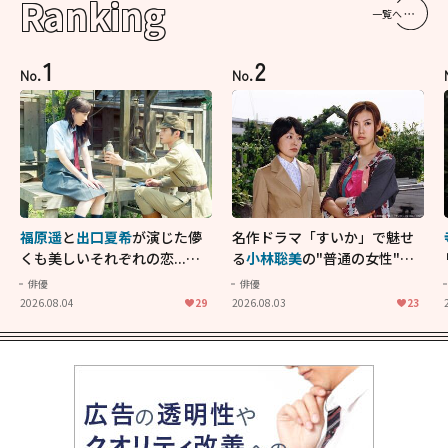
Ranking
一覧へ
1
2
No.
No.
福原遥
と
出口夏希
が演じた儚
名作ドラマ「すいか」で魅せ
くも美しいそれぞれの恋...生
る
小林聡美
の"普通の女性"が
きることの尊さを教えてくれ
大人に刺さる...映画「かもめ
俳優
俳優
た映画「あの花が咲く丘で、
食堂」にも通じる静かな芝居
2026.08.04
29
2026.08.03
23
君とまた出会えたら。」