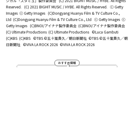
ジカル「スタミュ」製作委員会
(C) 2021 BIGHIT MUSIC / HYBE. All Rights
Reserved.
(C) 2021 BIGHIT MUSIC / HYBE. All Rights Reserved.
ⓒ Getty
Images
ⓒ Getty Images
(C)Dongyang Huanyu Film & TV Culture Co.,
Ltd
(C)Dongyang Huanyu Film & TV Culture Co., Ltd
ⓒ Getty Images
ⓒ
Getty Images
(C)BNOI/アイナナ製作委員会
(C)BNOI/アイナナ製作委員会
(C) Ultimate Productions
(C) Ultimate Productions
©Luca Gambuti
(C)KBS
(C)KBS
©TBS ©五十嵐貴久／朝日新聞社
©TBS ©五十嵐貴久／朝
日新聞社
©️VIVA LA ROCK 2026
©️VIVA LA ROCK 2026
おすすめ情報