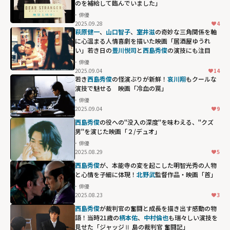
height="203"
のを補給して臨んでいました」
loading="lazy"
俳優
fetchpriority="h
2025.09.28
4
萩原健一
、
山口智子
、
室井滋
の奇妙な三角関係を軸
igh">
に心温まる人情喜劇を描いた映画「居酒屋ゆうれ
い」若き日の
豊川悦司
と
西島秀俊
の演技にも注目
俳優
2025.09.04
14
若き
西島秀俊
の怪演ぶりが新鮮！
哀川翔
もクールな
演技で魅せる 映画「冷血の罠」
俳優
2025.09.04
9
西島秀俊
の役への"没入の深度"を味わえる、"クズ
男"を演じた映画「２/デュオ」
俳優
2025.08.29
5
西島秀俊
が、本能寺の変を起こした明智光秀の人物
と心情を子細に体現！
北野武
監督作品・映画「首」
俳優
2025.08.23
3
西島秀俊
が裁判官の奮闘と成長を描き出す感動の物
語！当時21歳の
柄本佑
、
中村倫也
も瑞々しい演技を
見せた「ジャッジⅡ 島の裁判官 奮闘記」