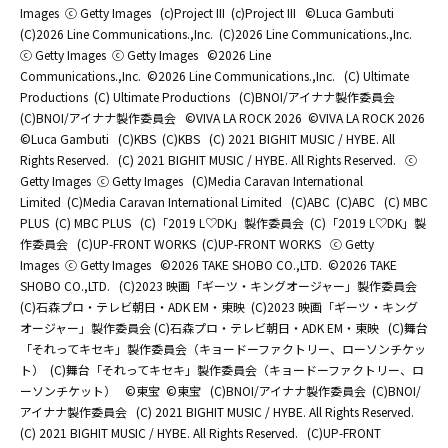
Images
ⓒ Getty Images
(c)Project III
(c)Project III
©Luca Gambuti
(C)2026 Line Communications.,Inc.
(C)2026 Line Communications.,Inc.
ⓒ Getty Images
ⓒ Getty Images
©2026 Line
Communications.,Inc.
©2026 Line Communications.,Inc.
(C) Ultimate
Productions
(C) Ultimate Productions
(C)BNOI/アイナナ製作委員会
(C)BNOI/アイナナ製作委員会
©️VIVA LA ROCK 2026
©️VIVA LA ROCK 2026
©Luca Gambuti
(C)KBS
(C)KBS
(C) 2021 BIGHIT MUSIC / HYBE. All
Rights Reserved.
(C) 2021 BIGHIT MUSIC / HYBE. All Rights Reserved.
ⓒ
Getty Images
ⓒ Getty Images
(C)Media Caravan International
Limited
(C)Media Caravan International Limited
(C)ABC
(C)ABC
(C) MBC
PLUS
(C) MBC PLUS
(C)「2019 L♡DK」製作委員会
(C)「2019 L♡DK」製
作委員会
(C)UP-FRONT WORKS
(C)UP-FRONT WORKS
ⓒ Getty
Images
ⓒ Getty Images
©2026 TAKE SHOBO CO.,LTD.
©2026 TAKE
SHOBO CO.,LTD.
(C)2023 映画「ギーツ・キングオージャー」製作委員会
(C)石森プロ・テレビ朝日・ADK EM・東映
(C)2023 映画「ギーツ・キング
オージャー」製作委員会 (C)石森プロ・テレビ朝日・ADK EM・東映
(C)舞台
「それってキセキ」製作委員会（キョードーファクトリー、ローソンチケッ
ト）
(C)舞台「それってキセキ」製作委員会（キョードーファクトリー、ロ
ーソンチケット）
©東宝
©東宝
(C)BNOI/アイナナ製作委員会
(C)BNOI/
アイナナ製作委員会
(C) 2021 BIGHIT MUSIC / HYBE. All Rights Reserved.
(C) 2021 BIGHIT MUSIC / HYBE. All Rights Reserved.
(C)UP-FRONT