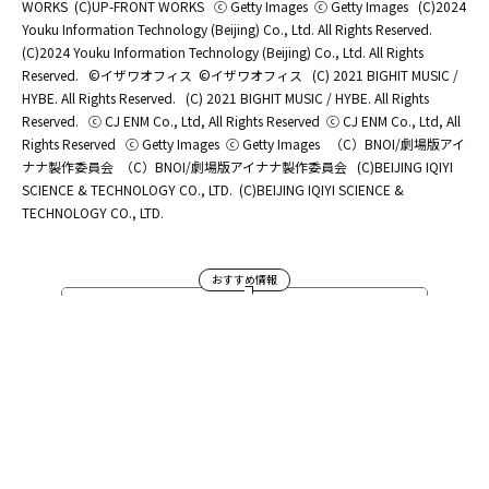
WORKS
(C)UP-FRONT WORKS
ⓒ Getty Images
ⓒ Getty Images
(C)2024
Youku Information Technology (Beijing) Co., Ltd. All Rights Reserved.
(C)2024 Youku Information Technology (Beijing) Co., Ltd. All Rights
Reserved.
©イザワオフィス
©イザワオフィス
(C) 2021 BIGHIT MUSIC /
HYBE. All Rights Reserved.
(C) 2021 BIGHIT MUSIC / HYBE. All Rights
Reserved.
ⓒ CJ ENM Co., Ltd, All Rights Reserved
ⓒ CJ ENM Co., Ltd, All
Rights Reserved
ⓒ Getty Images
ⓒ Getty Images
（C）BNOI/劇場版アイ
ナナ製作委員会
（C）BNOI/劇場版アイナナ製作委員会
(C)BEIJING IQIYI
SCIENCE & TECHNOLOGY CO., LTD.
(C)BEIJING IQIYI SCIENCE &
TECHNOLOGY CO., LTD.
おすすめ情報