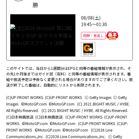
勝
08/08(土)
19:45～01:30
同時・見逃し
このサイトでは、当日から1週間分はEPGと同等の番組情報が表示され、そ
の先1か月後まではガイド誌（有料）と同等の番組情報が表示されます。番
組や放送予定は予告なく変更される場合がありますのでご了承ください。放
送が終了した番組は、自動的にリストから削除されます。
(C)UP-FRONT WORKS
(C)UP-FRONT WORKS
ⓒ Getty Images
ⓒ Getty
Images
©MotoGP.com
©MotoGP.com
(C) 2021 BIGHIT MUSIC / HYBE.
All Rights Reserved.
(C) 2021 BIGHIT MUSIC / HYBE. All Rights Reserved.
(C)日本映画放送
(C)日本映画放送
(C)UP-FRONT WORKS
(C)UP-FRONT
WORKS
©MotoGP.com
©MotoGP.com
(C)UP-FRONT WORKS
(C)UP-
FRONT WORKS
©MotoGP.com
©MotoGP.com
(C)2026 Line
Communications.,Inc.
(C)2026 Line Communications.,Inc.
ⓒ Getty