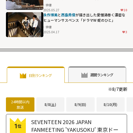
俳優
2025.05.27
10
永作博美
と
西島秀俊
が描き出した愛憎渦巻く濃密な
ヒューマンサスペンス「ドラマW 蛇のひと」
俳優
2025.04.17
3
週間ランキング
日別ランキング
※
8/7
更新
24時間以内
8/8(土)
8/9(日)
8/10(月)
放送
SEVENTEEN 2026 JAPAN
1
位
FANMEETING 'YAKUSOKU' 東京ドー