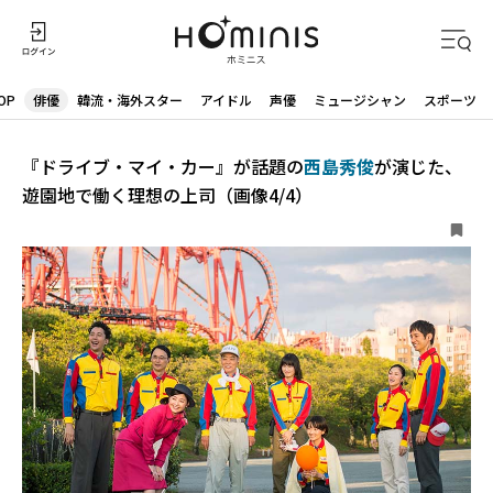
OP
俳優
韓流・海外スター
アイドル
声優
ミュージシャン
スポーツ
『ドライブ・マイ・カー』が話題の
西島秀俊
が演じた、
遊園地で働く理想の上司（画像4/4）