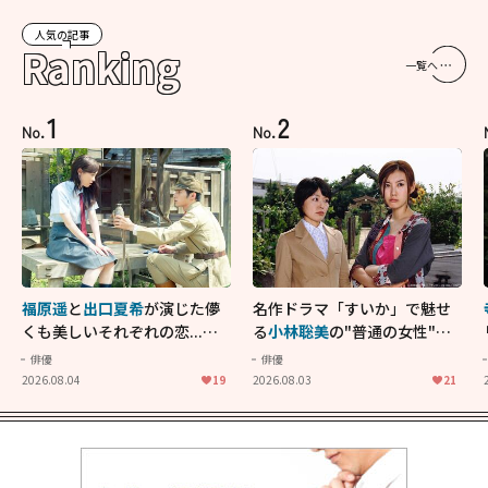
人気の記事
Ranking
一覧へ
1
2
No.
No.
福原遥
と
出口夏希
が演じた儚
名作ドラマ「すいか」で魅せ
くも美しいそれぞれの恋...生
る
小林聡美
の"普通の女性"が
きることの尊さを教えてくれ
大人に刺さる...映画「かもめ
俳優
俳優
た映画「あの花が咲く丘で、
食堂」にも通じる静かな芝居
2026.08.04
19
2026.08.03
21
君とまた出会えたら。」