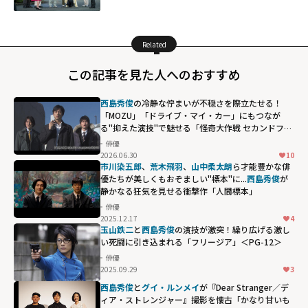
Related
この記事を見た人へのおすすめ
西島秀俊
の冷静な佇まいが不穏さを際立たせる！
「MOZU」「ドライブ・マイ・カー」にもつなが
る"抑えた演技"で魅せる「怪奇大作戦 セカンドファ
イル」
俳優
2026.06.30
10
市川染五郎
、
荒木飛羽
、
山中柔太朗
ら才能豊かな俳
優たちが美しくもおぞましい"標本"に...
西島秀俊
が
静かなる狂気を見せる衝撃作「人間標本」
俳優
2025.12.17
4
西島秀俊が静か
玉山鉄二
と
西島秀俊
の演技が激突！繰り広げる激し
なる狂気を見せ
い死闘に引き込まれる「フリージア」＜PG-12＞
る衝撃作「人間
俳優
2025.09.29
3
標本」"
西島秀俊
と
グイ・ルンメイ
が『Dear Stranger／デ
width="304"
ィア・ストレンジャー』撮影を懐古「かなり甘いも