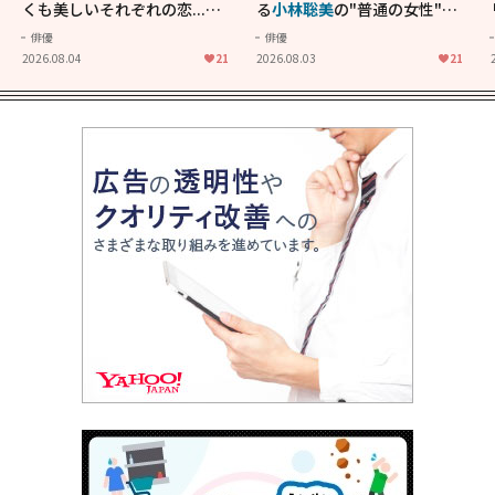
くも美しいそれぞれの恋...生
る
小林聡美
の"普通の女性"が
きることの尊さを教えてくれ
大人に刺さる...映画「かもめ
俳優
俳優
た映画「あの花が咲く丘で、
食堂」にも通じる静かな芝居
2026.08.04
21
2026.08.03
21
君とまた出会えたら。」