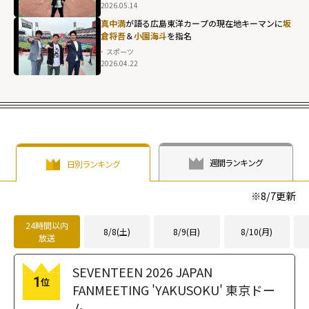
めた思い"
2026.05.14
width="304"
真中満
が語る広島東洋カープの現在地――キーマンに
坂
height="203"
倉将吾
＆
小園海斗
を指名
loading="lazy"
スポーツ
2026.04.22
fetchpriority="h
igh">
週間ランキング
日別ランキング
※
8/7
更新
24時間以内
8/8(土)
8/9(日)
8/10(月)
放送
SEVENTEEN 2026 JAPAN
1
位
FANMEETING 'YAKUSOKU' 東京ドー
ム