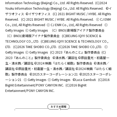
Information Technology (Beijing) Co., Ltd. All Rights Reserved.
(C)2024
Youku Information Technology (Beijing) Co., Ltd. All Rights Reserved.
©イ
ザワオフィス
©イザワオフィス
(C) 2021 BIGHIT MUSIC / HYBE. All Rights
Reserved.
(C) 2021 BIGHIT MUSIC / HYBE. All Rights Reserved.
ⓒ CJ ENM
Co., Ltd, All Rights Reserved
ⓒ CJ ENM Co., Ltd, All Rights Reserved
ⓒ
Getty Images
ⓒ Getty Images
（C）BNOI/劇場版アイナナ製作委員会
（C）BNOI/劇場版アイナナ製作委員会
(C)BEIJING IQIYI SCIENCE &
TECHNOLOGY CO., LTD.
(C)BEIJING IQIYI SCIENCE & TECHNOLOGY CO.,
LTD.
(C)2026 TAKE SHOBO CO.,LTD.
(C)2026 TAKE SHOBO CO.,LTD.
ⓒ
Getty Images
ⓒ Getty Images
(C) 2023『あんのこと』製作委員会
(C)
2023『あんのこと』製作委員会
©清水茜／講談社 ©原田重光・初嘉屋一
生・清水茜／講談社 ©2024 映画「はたらく細胞」製作委員会
©清水茜／
講談社 ©原田重光・初嘉屋一生・清水茜／講談社 ©2024 映画「はたらく細
胞」製作委員会
©2025スターコーポレーション21
©2025スターコーポレ
ーション21
ⓒ Getty Images
ⓒ Getty Images
©Luca Gambuti
(C)2016
BigHit Entertainment/PONY CANYON INC.
(C)2016 BigHit
Entertainment/PONY CANYON INC.
おすすめ情報