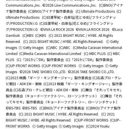
Communications.,Inc.
©2026 Line Communications.,Inc.
(C)BNOI/アイナ
ナ製作委員会
(C)BNOI/アイナナ製作委員会
(C) Ultimate Productions
(C)
Ultimate Productions
(C)日渡早紀・白泉社(花とゆめ)/フライングドッ
グ/PRODUCTION I.G
(C)日渡早紀・白泉社(花とゆめ)/フライングドッ
グ/PRODUCTION I.G
©️VIVA LA ROCK 2026
©️VIVA LA ROCK 2026
©Luca
Gambuti
(C)KBS
(C)KBS
(C) 2021 BIGHIT MUSIC / HYBE. All Rights
Reserved.
(C) 2021 BIGHIT MUSIC / HYBE. All Rights Reserved.
ⓒ Getty
Images
ⓒ Getty Images
(C)ABC
(C)ABC
(C)Media Caravan International
Limited
(C)Media Caravan International Limited
(C) MBC PLUS
(C) MBC
PLUS
(C)「2019 L♡DK」製作委員会
(C)「2019 L♡DK」製作委員会
(C)UP-FRONT WORKS
(C)UP-FRONT WORKS
ⓒ Getty Images
ⓒ Getty
Images
©2026 TAKE SHOBO CO.,LTD.
©2026 TAKE SHOBO CO.,LTD.
(C)2023 映画「ギーツ・キングオージャー」製作委員会 (C)石森プロ・テレ
ビ朝日・ADK EM・東映
(C)2023 映画「ギーツ・キングオージャー」製作委
員会 (C)石森プロ・テレビ朝日・ADK EM・東映
(C)舞台「それってキセキ」
製作委員会（キョードーファクトリー、ローソンチケット）
(C)舞台「それ
ってキセキ」製作委員会（キョードーファクトリー、ローソンチケット）
©BS-TBS
©BS-TBS
(C)BNOI/アイナナ製作委員会
(C)BNOI/アイナナ製作
委員会
(C) 2021 BIGHIT MUSIC / HYBE. All Rights Reserved.
(C) 2021
BIGHIT MUSIC / HYBE. All Rights Reserved.
(C)UP-FRONT WORKS
(C)UP-
FRONT WORKS
ⓒ Getty Images
ⓒ Getty Images
(C)2024 Youku