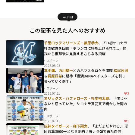
Related
この記事を見た人へのおすすめ
千葉ロッテマリーンズ・藤原恭大
、プロ初サヨナラ
打の歓喜を回顧「ポランコに持ち上げられて...」怪
我から復帰後に見据えるさらなる飛躍
スポーツ
2026.08.03
真中満
、
内川聖一
とのハマスタロケを満喫
松尾汐恩
＆
梶原昂希
に期待「横浜DeNAベイスターズを引っ
張っていく選手」
スポーツ
2026.07.21
3
オリックス・バファローズ・杉本裕太郎
、「僕じゃ
ないと思っていた」サヨナラ賞受賞で明かした胸の
内
スポーツ
2026.07.15
1
阪神タイガース・森下翔太
、「まだまだやれる」 球
団通算3000号となる劇的サヨナラ弾で得た自信