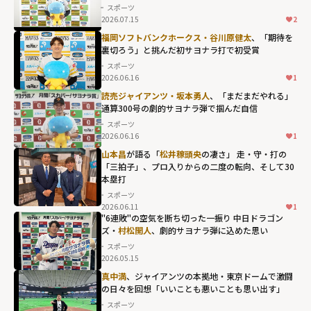
スポーツ
2026.07.15
2
福岡ソフトバンクホークス・谷川原健太
、「期待を
裏切ろう」と挑んだ初サヨナラ打で初受賞
スポーツ
2026.06.16
1
読売ジャイアンツ・坂本勇人
、「まだまだやれる」
通算300号の劇的サヨナラ弾で掴んだ自信
スポーツ
2026.06.16
1
山本昌
が語る「
松井稼頭央
の凄さ」 走・守・打の
「三拍子」、プロ入りからの二度の転向、そして30
本塁打
スポーツ
2026.06.11
1
"6連敗"の空気を断ち切った一振り 中日ドラゴン
ズ・
村松開人
、劇的サヨナラ弾に込めた思い
スポーツ
2026.05.15
村松開人、劇的
真中満
、ジャイアンツの本拠地・東京ドームで激闘
の日々を回想「いいことも悪いことも思い出す」
サヨナラ弾に込
スポーツ