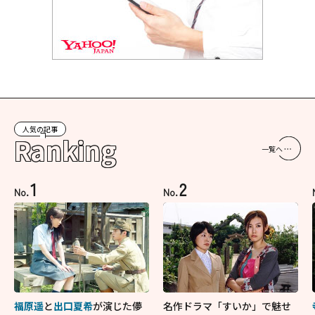
人気の記事
Ranking
一覧へ
1
2
No.
No.
福原遥
と
出口夏希
が演じた儚
名作ドラマ「すいか」で魅せ