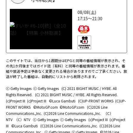
08/08(土)
17:15～21:30
このサイトでは、当日から1週間分はEPGと同等の番組情報が表示され、そ
の先1か月後まではガイド誌（有料）と同等の番組情報が表示されます。番
組や放送予定は予告なく変更される場合がありますのでご了承ください。放
送が終了した番組は、自動的にリストから削除されます。
ⓒ Getty Images
ⓒ Getty Images
(C) 2021 BIGHIT MUSIC / HYBE. All
Rights Reserved.
(C) 2021 BIGHIT MUSIC / HYBE. All Rights Reserved.
(c)Project III
(c)Project III
©Luca Gambuti
(C)UP-FRONT WORKS
(C)UP-
FRONT WORKS
©MotoGP.com
©MotoGP.com
(C)2026 Line
Communications.,Inc.
(C)2026 Line Communications.,Inc.
（C）
NTV
（C）NTV
ⓒ Getty Images
ⓒ Getty Images
(c)Project III
(c)Project
III
©Luca Gambuti
(C)2026 Line Communications.,Inc.
(C)2026 Line
Communications.,Inc.
ⓒ Getty Images
ⓒ Getty Images
©2026 Line