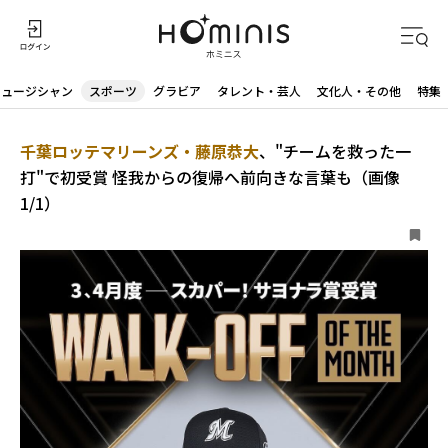
ミュージシャン
スポーツ
グラビア
タレント・芸人
文化人・その他
特集
千葉ロッテマリーンズ・藤原恭大
、"チームを救った一
打"で初受賞 怪我からの復帰へ前向きな言葉も（画像
1/1）