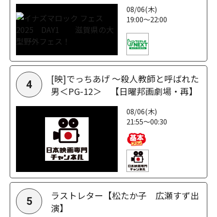
08/06(木)
19:00～22:00
[映]でっちあげ ～殺人教師と呼ばれた
4
男＜PG-12＞ 【日曜邦画劇場・再】
08/06(木)
21:55～00:30
ラストレター【松たか子 広瀬すず出
5
演】