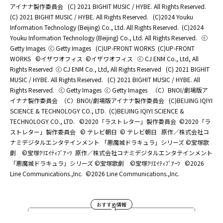
アイナナ製作委員会
(C) 2021 BIGHIT MUSIC / HYBE. All Rights Reserved.
(C) 2021 BIGHIT MUSIC / HYBE. All Rights Reserved.
(C)2024 Youku
Information Technology (Beijing) Co., Ltd. All Rights Reserved.
(C)2024
Youku Information Technology (Beijing) Co., Ltd. All Rights Reserved.
ⓒ
Getty Images
ⓒ Getty Images
(C)UP-FRONT WORKS
(C)UP-FRONT
WORKS
©イザワオフィス
©イザワオフィス
ⓒ CJ ENM Co., Ltd, All
Rights Reserved
ⓒ CJ ENM Co., Ltd, All Rights Reserved
(C) 2021 BIGHIT
MUSIC / HYBE. All Rights Reserved.
(C) 2021 BIGHIT MUSIC / HYBE. All
Rights Reserved.
ⓒ Getty Images
ⓒ Getty Images
（C）BNOI/劇場版ア
イナナ製作委員会
（C）BNOI/劇場版アイナナ製作委員会
(C)BEIJING IQIYI
SCIENCE & TECHNOLOGY CO., LTD.
(C)BEIJING IQIYI SCIENCE &
TECHNOLOGY CO., LTD.
©2020「ラストレター」製作委員会
©2020「ラ
ストレター」製作委員会
© テレビ朝日
© テレビ朝日
原作／株式会社コ
ナミデジタルエンタテインメント 「悪魔城ドラキュラ」シリーズ ©宝塚歌
劇 ©宝塚ｸﾘｴｲﾃｨﾌﾞｱｰﾂ
原作／株式会社コナミデジタルエンタテインメント
「悪魔城ドラキュラ」シリーズ ©宝塚歌劇 ©宝塚ｸﾘｴｲﾃｨﾌﾞｱｰﾂ
©2026
Line Communications.,Inc.
©2026 Line Communications.,Inc.
おすすめ情報