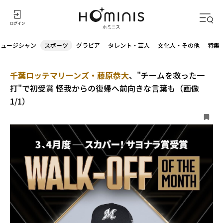
ミュージシャン
スポーツ
グラビア
タレント・芸人
文化人・その他
特集
千葉ロッテマリーンズ・藤原恭大
、"チームを救った一
打"で初受賞 怪我からの復帰へ前向きな言葉も（画像
1/1）