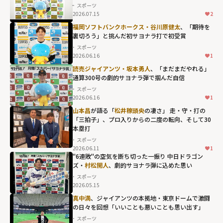
スポーツ
2026.07.15
2
福岡ソフトバンクホークス・谷川原健太
、「期待を
裏切ろう」と挑んだ初サヨナラ打で初受賞
スポーツ
2026.06.16
1
読売ジャイアンツ・坂本勇人
、「まだまだやれる」
通算300号の劇的サヨナラ弾で掴んだ自信
スポーツ
2026.06.16
1
山本昌
が語る「
松井稼頭央
の凄さ」 走・守・打の
「三拍子」、プロ入りからの二度の転向、そして30
本塁打
スポーツ
2026.06.11
1
"6連敗"の空気を断ち切った一振り 中日ドラゴン
ズ・
村松開人
、劇的サヨナラ弾に込めた思い
スポーツ
2026.05.15
村松開人、劇的
真中満
、ジャイアンツの本拠地・東京ドームで激闘
の日々を回想「いいことも悪いことも思い出す」
サヨナラ弾に込
スポーツ