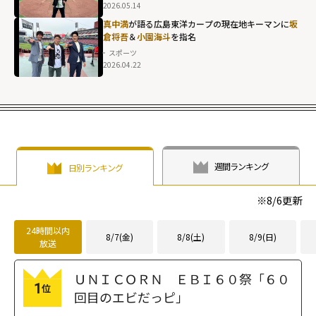
めた思い"
2026.05.14
width="304"
真中満
が語る広島東洋カープの現在地――キーマンに
坂
height="203"
倉将吾
＆
小園海斗
を指名
loading="lazy"
スポーツ
2026.04.22
fetchpriority="h
igh">
週間ランキング
日別ランキング
※
8/6
更新
24時間以内
8/7(金)
8/8(土)
8/9(日)
放送
ＵＮＩＣＯＲＮ ＥＢＩ６０祭「６０
1
位
回目のエビだっピ」