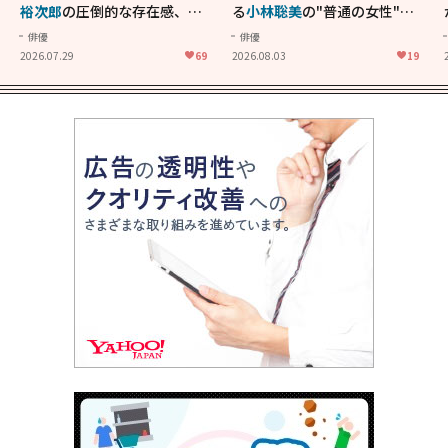
裕次郎
の圧倒的な存在感、
舘
る
小林聡美
の"普通の女性"が
ひろし
のバイクアクショ
大人に刺さる...映画「かもめ
俳優
俳優
ン！"大門軍団"のカッコよさ
食堂」にも通じる静かな芝居
2026.07.29
69
2026.08.03
19
が詰まった「西部警察 PART-
II」