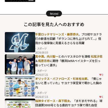
Related
この記事を見た人へのおすすめ
千葉ロッテマリーンズ・藤原恭大
、プロ初サヨナラ
打の歓喜を回顧「ポランコに持ち上げられて...」怪
我から復帰後に見据えるさらなる飛躍
スポーツ
2026.08.03
真中満
、
内川聖一
とのハマスタロケを満喫
松尾汐恩
＆
梶原昂希
に期待「横浜DeNAベイスターズを引っ
張っていく選手」
スポーツ
2026.07.21
3
オリックス・バファローズ・杉本裕太郎
、「僕じゃ
ないと思っていた」サヨナラ賞受賞で明かした胸の
内
スポーツ
2026.07.15
1
阪神タイガース・森下翔太
、「まだまだやれる」 球
団通算3000号となる劇的サヨナラ弾で得た自信