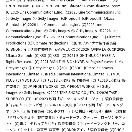
FRONT WORKS
(C)UP-FRONT WORKS
©MotoGP.com
©MotoGP.com
(C)2026 Line Communications.,Inc.
(C)2026 Line Communications.,Inc.
ⓒ Getty Images
ⓒ Getty Images
(c)Project III
(c)Project III
©Luca
Gambuti
(C)2026 Line Communications.,Inc.
(C)2026 Line
Communications.,Inc.
ⓒ Getty Images
ⓒ Getty Images
©2026 Line
Communications.,Inc.
©2026 Line Communications.,Inc.
(C) Ultimate
Productions
(C) Ultimate Productions
(C)BNOI/アイナナ製作委員会
(C)BNOI/アイナナ製作委員会
©️VIVA LA ROCK 2026
©️VIVA LA ROCK 2026
©Luca Gambuti
(C)KBS
(C)KBS
(C) 2021 BIGHIT MUSIC / HYBE. All
Rights Reserved.
(C) 2021 BIGHIT MUSIC / HYBE. All Rights Reserved.
ⓒ
Getty Images
ⓒ Getty Images
(C)ABC
(C)ABC
(C)Media Caravan
International Limited
(C)Media Caravan International Limited
(C) MBC
PLUS
(C) MBC PLUS
(C)「2019 L♡DK」製作委員会
(C)「2019 L♡DK」製
作委員会
(C)UP-FRONT WORKS
(C)UP-FRONT WORKS
ⓒ Getty
Images
ⓒ Getty Images
©2026 TAKE SHOBO CO.,LTD.
©2026 TAKE
SHOBO CO.,LTD.
(C)2023 映画「ギーツ・キングオージャー」製作委員会
(C)石森プロ・テレビ朝日・ADK EM・東映
(C)2023 映画「ギーツ・キング
オージャー」製作委員会 (C)石森プロ・テレビ朝日・ADK EM・東映
(C)舞台
「それってキセキ」製作委員会（キョードーファクトリー、ローソンチケッ
ト）
(C)舞台「それってキセキ」製作委員会（キョードーファクトリー、ロ
ーソンチケット）
©東宝
©東宝
(C)BNOI/アイナナ製作委員会
(C)BNOI/