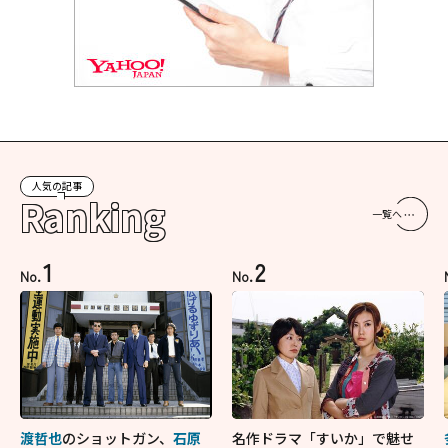
人気の記事
Ranking
一覧へ
1
2
No.
No.
渡哲也
のショットガン、
石原
名作ドラマ「すいか」で魅せ