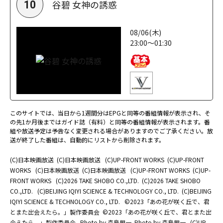
谷碧 女神の誘惑
10
08/06(木)
23:00～01:30
このサイトでは、当日から1週間分はEPGと同等の番組情報が表示され、そ
の先1か月後まではガイド誌（有料）と同等の番組情報が表示されます。番
組や放送予定は予告なく変更される場合がありますのでご了承ください。放
送が終了した番組は、自動的にリストから削除されます。
(C)日本映画放送
(C)日本映画放送
(C)UP-FRONT WORKS
(C)UP-FRONT
WORKS
(C)日本映画放送
(C)日本映画放送
(C)UP-FRONT WORKS
(C)UP-
FRONT WORKS
(C)2026 TAKE SHOBO CO.,LTD.
(C)2026 TAKE SHOBO
CO.,LTD.
(C)BEIJING IQIYI SCIENCE & TECHNOLOGY CO., LTD.
(C)BEIJING
IQIYI SCIENCE & TECHNOLOGY CO., LTD.
©2023「あの花が咲く丘で、君
とまた出会えたら。」製作委員会
©2023「あの花が咲く丘で、君とまた出
会えたら。」製作委員会
Photo by 森島興一
Photo by 森島興一
(C)UP-