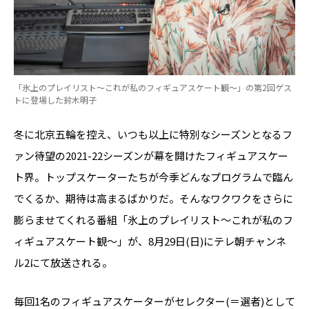
「氷上のプレイリスト～これが私のフィギュアスケート観～」の第2回ゲス
トに登場した鈴木明子
冬に北京五輪を控え、いつも以上に特別なシーズンとなるフ
ァン待望の2021-22シーズンが幕を開けたフィギュアスケー
ト界。トップスケーターたちが今季どんなプログラムで臨ん
でくるか、期待は高まるばかりだ。そんなワクワクをさらに
膨らませてくれる番組「氷上のプレイリスト～これが私のフ
ィギュアスケート観～」が、8月29日(日)にテレ朝チャンネ
ル2にて放送される。
毎回1名のフィギュアスケーターがセレクター(＝選者)として