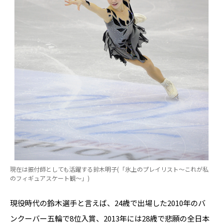
現在は振付師としても活躍する鈴木明子(「氷上のプレイリスト～これが私
のフィギュアスケート観～」)
現役時代の鈴木選手と言えば、24歳で出場した2010年のバ
ンクーバー五輪で8位入賞、2013年には28歳で悲願の全日本