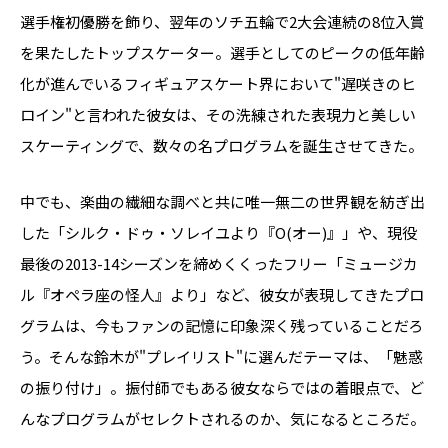
選手権初優勝を飾り、翌年のソチ五輪で2大会連続の8位入賞
を果たしたトップスケーター。選手としてのピークの低年齢
化が進んでいるフィギュアスケート界において"遅咲きのヒ
ロイン"と言われた彼女は、その洗練された表現力と美しい
スケーティングで、数々の名プログラムを誕生させてきた。
中でも、楽曲の繊細な調べと共に唯一無二の世界観を紡ぎ出
した「シルク・ドゥ・ソレイユより『O(オー)』」や、現役
最後の2013-14シーズンを締めくくったフリー「ミュージカ
ル『オペラ座の怪人』より」など、彼女が表現してきたプロ
グラムは、今もファンの記憶に印象深く残っていることだろ
う。そんな鈴木が"プレイリスト"に選んだテーマは、「魅惑
の振り付け」。振付師でもある彼女ならではの着眼点で、ど
んなプログラムがセレクトされるのか、気になるところだ。