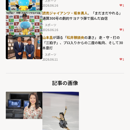
スポーツ
2026.06.16
1
読売ジャイアンツ・坂本勇人
、「まだまだやれる」
通算300号の劇的サヨナラ弾で掴んだ自信
スポーツ
2026.06.16
1
山本昌
が語る「
松井稼頭央
の凄さ」 走・守・打の
「三拍子」、プロ入りからの二度の転向、そして30
本塁打
スポーツ
2026.06.11
1
記事の画像