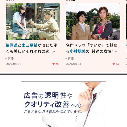
福原遥
と
出口夏希
が演じた儚
名作ドラマ「すいか」で魅せ
くも美しいそれぞれの恋...生
る
小林聡美
の"普通の女性"が
きることの尊さを教えてくれ
大人に刺さる...映画「かもめ
俳優
俳優
た映画「あの花が咲く丘で、
食堂」にも通じる静かな芝居
2026.08.04
25
2026.08.03
23
君とまた出会えたら。」