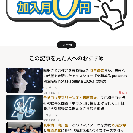
Related
この記事を見た人へのおすすめ
繊細さと力強さを兼ね備えた
羽生結弦
らが、未来へ
の希望を表現したアイスショー『東和薬品 presents
羽生結弦 notte stellata 2026』の魅力
スポーツ
2026.04.30
690
千葉ロッテマリーンズ・藤原恭大
、プロ初サヨナラ
打の歓喜を回顧「ポランコに持ち上げられて...」怪
我から復帰後に見据えるさらなる飛躍
スポーツ
2026.08.03
真中満
、
内川聖一
とのハマスタロケを満喫
松尾汐恩
＆
梶原昂希
に期待「横浜DeNAベイスターズを引っ