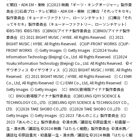
ビ朝日・ADK EM・東映
(C)2023 映画「ギーツ・キングオージャー」製作委
員会 (C)石森プロ・テレビ朝日・ADK EM・東映
(C)舞台「それってキセキ」
製作委員会（キョードーファクトリー、ローソンチケット）
(C)舞台「それ
ってキセキ」製作委員会（キョードーファクトリー、ローソンチケット）
©BS-TBS
©BS-TBS
(C)BNOI/アイナナ製作委員会
(C)BNOI/アイナナ製作
委員会
(C) 2021 BIGHIT MUSIC / HYBE. All Rights Reserved.
(C) 2021
BIGHIT MUSIC / HYBE. All Rights Reserved.
(C)UP-FRONT WORKS
(C)UP-
FRONT WORKS
ⓒ Getty Images
ⓒ Getty Images
(C)2024 Youku
Information Technology (Beijing) Co., Ltd. All Rights Reserved.
(C)2024
Youku Information Technology (Beijing) Co., Ltd. All Rights Reserved.
©イ
ザワオフィス
©イザワオフィス
(C) 2021 BIGHIT MUSIC / HYBE. All Rights
Reserved.
(C) 2021 BIGHIT MUSIC / HYBE. All Rights Reserved.
ⓒ CJ ENM
Co., Ltd, All Rights Reserved
ⓒ CJ ENM Co., Ltd, All Rights Reserved
ⓒ
Getty Images
ⓒ Getty Images
（C）BNOI/劇場版アイナナ製作委員会
（C）BNOI/劇場版アイナナ製作委員会
(C)BEIJING IQIYI SCIENCE &
TECHNOLOGY CO., LTD.
(C)BEIJING IQIYI SCIENCE & TECHNOLOGY CO.,
LTD.
(C)2026 TAKE SHOBO CO.,LTD.
(C)2026 TAKE SHOBO CO.,LTD.
ⓒ
Getty Images
ⓒ Getty Images
(C) 2023『あんのこと』製作委員会
(C)
2023『あんのこと』製作委員会
©清水茜／講談社 ©原田重光・初嘉屋一
生・清水茜／講談社 ©2024 映画「はたらく細胞」製作委員会
©清水茜／
講談社 ©原田重光・初嘉屋一生・清水茜／講談社 ©2024 映画「はたらく細