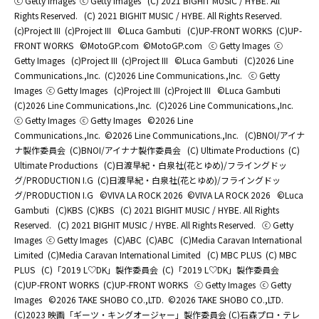
ⓒ Getty Images
ⓒ Getty Images
(C) 2021 BIGHIT MUSIC / HYBE. All
Rights Reserved.
(C) 2021 BIGHIT MUSIC / HYBE. All Rights Reserved.
(c)Project III
(c)Project III
©Luca Gambuti
(C)UP-FRONT WORKS
(C)UP-
FRONT WORKS
©MotoGP.com
©MotoGP.com
ⓒ Getty Images
ⓒ
Getty Images
(c)Project III
(c)Project III
©Luca Gambuti
(C)2026 Line
Communications.,Inc.
(C)2026 Line Communications.,Inc.
ⓒ Getty
Images
ⓒ Getty Images
(c)Project III
(c)Project III
©Luca Gambuti
(C)2026 Line Communications.,Inc.
(C)2026 Line Communications.,Inc.
ⓒ Getty Images
ⓒ Getty Images
©2026 Line
Communications.,Inc.
©2026 Line Communications.,Inc.
(C)BNOI/アイナ
ナ製作委員会
(C)BNOI/アイナナ製作委員会
(C) Ultimate Productions
(C)
Ultimate Productions
(C)日渡早紀・白泉社(花とゆめ)/フライングドッ
グ/PRODUCTION I.G
(C)日渡早紀・白泉社(花とゆめ)/フライングドッ
グ/PRODUCTION I.G
©️VIVA LA ROCK 2026
©️VIVA LA ROCK 2026
©Luca
Gambuti
(C)KBS
(C)KBS
(C) 2021 BIGHIT MUSIC / HYBE. All Rights
Reserved.
(C) 2021 BIGHIT MUSIC / HYBE. All Rights Reserved.
ⓒ Getty
Images
ⓒ Getty Images
(C)ABC
(C)ABC
(C)Media Caravan International
Limited
(C)Media Caravan International Limited
(C) MBC PLUS
(C) MBC
PLUS
(C)「2019 L♡DK」製作委員会
(C)「2019 L♡DK」製作委員会
(C)UP-FRONT WORKS
(C)UP-FRONT WORKS
ⓒ Getty Images
ⓒ Getty
Images
©2026 TAKE SHOBO CO.,LTD.
©2026 TAKE SHOBO CO.,LTD.
(C)2023 映画「ギーツ・キングオージャー」製作委員会 (C)石森プロ・テレ