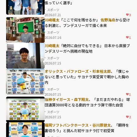
張っていく選手」
スポーツ
2026.07.21
3
川﨑颯太
「ここで何を残せるか」
佐野海舟
から受け
る刺激と、ブンデスリーガで描く未来
スポーツ
2026.07.16
1
川﨑颯太
「絶対に自分でもできる」 日本から直接ブ
ンデスリーガへ――挑戦の現在地
スポーツ
2026.07.15
オリックス・バファローズ・杉本裕太郎
、「僕じゃ
ないと思っていた」サヨナラ賞受賞で明かした胸の
内
スポーツ
2026.07.15
1
阪神タイガース・森下翔太
、「まだまだやれる」 球
団通算3000号となる劇的サヨナラ弾で得た自信
スポーツ
2026.07.15
2
福岡ソフトバンクホークス・谷川原健太
、「期待を
裏切ろう」と挑んだ初サヨナラ打で初受賞