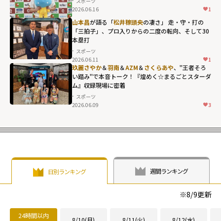
スポーツ
2026.06.16
1
山本昌
が語る「
松井稼頭央
の凄さ」 走・守・打の
「三拍子」、プロ入りからの二度の転向、そして30
本塁打
スポーツ
2026.06.11
1
玖麗さやか
＆
羽南
＆
AZM
＆
さくらあや
、"王者そろ
い踏み"で本音トーク！『煌めく☆まるごとスターダ
ム』収録現場に密着
スポーツ
2026.06.09
3
週間ランキング
日別ランキング
※
8/9
更新
24時間以内
8/10(月)
8/11(火)
8/12(水)