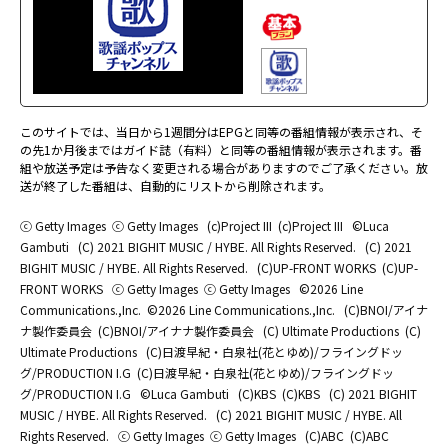
このサイトでは、当日から1週間分はEPGと同等の番組情報が表示され、そ
の先1か月後まではガイド誌（有料）と同等の番組情報が表示されます。番
組や放送予定は予告なく変更される場合がありますのでご了承ください。放
送が終了した番組は、自動的にリストから削除されます。
ⓒ Getty Images
ⓒ Getty Images
(c)Project III
(c)Project III
©Luca
Gambuti
(C) 2021 BIGHIT MUSIC / HYBE. All Rights Reserved.
(C) 2021
BIGHIT MUSIC / HYBE. All Rights Reserved.
(C)UP-FRONT WORKS
(C)UP-
FRONT WORKS
ⓒ Getty Images
ⓒ Getty Images
©2026 Line
Communications.,Inc.
©2026 Line Communications.,Inc.
(C)BNOI/アイナ
ナ製作委員会
(C)BNOI/アイナナ製作委員会
(C) Ultimate Productions
(C)
Ultimate Productions
(C)日渡早紀・白泉社(花とゆめ)/フライングドッ
グ/PRODUCTION I.G
(C)日渡早紀・白泉社(花とゆめ)/フライングドッ
グ/PRODUCTION I.G
©Luca Gambuti
(C)KBS
(C)KBS
(C) 2021 BIGHIT
MUSIC / HYBE. All Rights Reserved.
(C) 2021 BIGHIT MUSIC / HYBE. All
Rights Reserved.
ⓒ Getty Images
ⓒ Getty Images
(C)ABC
(C)ABC