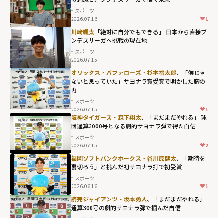
スポーツ
2026.07.16
1
川﨑颯太
「絶対に自分でもできる」 日本から直接ブ
ンデスリーガへ――挑戦の現在地
スポーツ
2026.07.15
オリックス・バファローズ・杉本裕太郎
、「僕じゃ
ないと思っていた」サヨナラ賞受賞で明かした胸の
内
スポーツ
2026.07.15
1
阪神タイガース・森下翔太
、「まだまだやれる」 球
団通算3000号となる劇的サヨナラ弾で得た自信
スポーツ
2026.07.15
2
福岡ソフトバンクホークス・谷川原健太
、「期待を
裏切ろう」と挑んだ初サヨナラ打で初受賞
スポーツ
2026.06.16
1
読売ジャイアンツ・坂本勇人
、「まだまだやれる」
通算300号の劇的サヨナラ弾で掴んだ自信