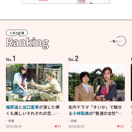
人気の記事
Ranking
一覧へ
1
2
No.
No.
福原遥
と
出口夏希
が演じた儚
名作ドラマ「すいか」で魅せ
くも美しいそれぞれの恋...生
る
小林聡美
の"普通の女性"が
きることの尊さを教えてくれ
大人に刺さる...映画「かもめ
俳優
俳優
た映画「あの花が咲く丘で、
食堂」にも通じる静かな芝居
2026.08.04
27
2026.08.03
23
君とまた出会えたら。」