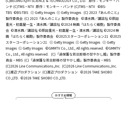
(C)BEIJING IQIYI SCIENCE & TECHNOLOGY CO., LTD.
原作：モンキー・パ
ンチ (C)TMS・NTV
原作：モンキー・パンチ (C)TMS・NTV
©BS-
TBS
©BS-TBS
ⓒ Getty Images
ⓒ Getty Images
(C) 2023『あんのこと』
製作委員会
(C) 2023『あんのこと』製作委員会
©清水茜／講談社 ©原田
重光・初嘉屋一生・清水茜／講談社 ©2024 映画「はたらく細胞」製作委員
会
©清水茜／講談社 ©原田重光・初嘉屋一生・清水茜／講談社 ©2024 映
画「はたらく細胞」製作委員会
©2025スターコーポレーション21
©2025
スターコーポレーション21
ⓒ Getty Images
ⓒ Getty Images
ⓒ Getty
Images
ⓒ Getty Images
©GMMTV Co., Ltd., All rights reserved.
©GMMTV
Co., Ltd., All rights reserved.
(C)「過保護な若旦那様の甘やかし婚」製作委
員会・MBS
(C)「過保護な若旦那様の甘やかし婚」製作委員会・MBS
(C)2026 Line Communications.,Inc.
(C)2026 Line Communications.,Inc.
(C)渡辺プロダクション
(C)渡辺プロダクション
©2026 TAKE SHOBO
CO.,LTD.
©2026 TAKE SHOBO CO.,LTD.
おすすめ情報