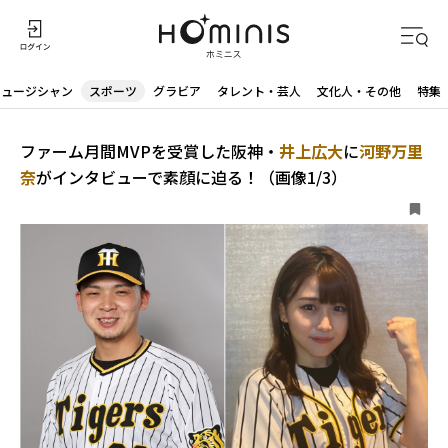
ミュージシャン
スポーツ
グラビア
タレント・芸人
文化人・その他
特集
ファーム月間MVPを受賞した阪神・
井上広大
に
河野万里
奈
がインタビューで素顔に迫る！（画像1/3）