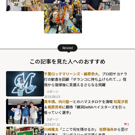
Related
この記事を見た人へのおすすめ
千葉ロッテマリーンズ・藤原恭大
、プロ初サヨナラ
打の歓喜を回顧「ポランコに持ち上げられて...」怪
我から復帰後に見据えるさらなる飛躍
スポーツ
2026.08.03
真中満
、
内川聖一
とのハマスタロケを満喫
松尾汐恩
＆
梶原昂希
に期待「横浜DeNAベイスターズを引っ
張っていく選手」
スポーツ
2026.07.21
3
川﨑颯太
「ここで何を残せるか」
佐野海舟
から受け
る刺激と、ブンデスリーガで描く未来