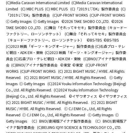
(C)Media Caravan International Limited
(C)Media Caravan International
Limited
(C) MBC PLUS
(C) MBC PLUS
(C)「2019 L♡DK」製作委員会
(C)
「2019 L♡DK」製作委員会
(C)UP-FRONT WORKS
(C)UP-FRONT WORKS
ⓒ Getty Images
ⓒ Getty Images
©2026 TAKE SHOBO CO.,LTD.
©2026
TAKE SHOBO CO.,LTD.
(C)舞台「それってキセキ」製作委員会（キョードー
ファクトリー、ローソンチケット）
(C)舞台「それってキセキ」製作委員会
（キョードーファクトリー、ローソンチケット）
©BS-TBS
©BS-TBS
(C)2023 映画「ギーツ・キングオージャー」製作委員会 (C)石森プロ・テレ
ビ朝日・ADK EM・東映
(C)2023 映画「ギーツ・キングオージャー」製作委
員会 (C)石森プロ・テレビ朝日・ADK EM・東映
(C)BNOI/アイナナ製作委員
会
(C)BNOI/アイナナ製作委員会
©東宝
©東宝
(C)UP-FRONT
WORKS
(C)UP-FRONT WORKS
(C) 2021 BIGHIT MUSIC / HYBE. All Rights
Reserved.
(C) 2021 BIGHIT MUSIC / HYBE. All Rights Reserved.
ⓒ Getty
Images
ⓒ Getty Images
(C)2024 Youku Information Technology (Beijing)
Co., Ltd. All Rights Reserved.
(C)2024 Youku Information Technology
(Beijing) Co., Ltd. All Rights Reserved.
©イザワオフィス
©イザワオフィス
(C) 2021 BIGHIT MUSIC / HYBE. All Rights Reserved.
(C) 2021 BIGHIT
MUSIC / HYBE. All Rights Reserved.
ⓒ CJ ENM Co., Ltd, All Rights
Reserved
ⓒ CJ ENM Co., Ltd, All Rights Reserved
ⓒ Getty Images
ⓒ
Getty Images
（C）BNOI/劇場版アイナナ製作委員会
（C）BNOI/劇場版ア
イナナ製作委員会
(C)BEIJING IQIYI SCIENCE & TECHNOLOGY CO., LTD.