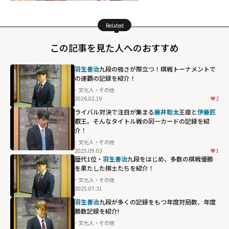
Related
この記事を見た人へのおすすめ
羽生善治
九段の強さが際立つ！棋戦トーナメントで
の連覇の記録を紹介！
文化人・その他
2026.02.19
2
ライバル対決で注目が集まる
藤井聡太
王座と
伊藤匠
叡王。そんなタイトル戦の同一カードの記録を紹
介！
文化人・その他
2025.09.03
1
歴代1位・
羽生善治
九段をはじめ、多数の棋戦優勝
を果たした棋士たちを紹介！
文化人・その他
2025.07.31
羽生善治
九段が多くの記録をもつ年度対局数、年度
勝数記録を紹介!
文化人・その他