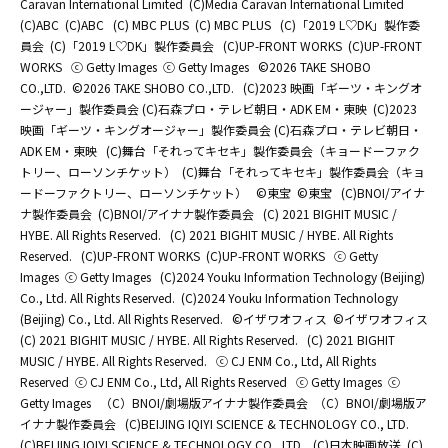
Caravan International Limited
(C)Media Caravan International Limited
(C)ABC
(C)ABC
(C) MBC PLUS
(C) MBC PLUS
(C)「2019 L♡DK」製作委
員会
(C)「2019 L♡DK」製作委員会
(C)UP-FRONT WORKS
(C)UP-FRONT
WORKS
ⓒ Getty Images
ⓒ Getty Images
©2026 TAKE SHOBO
CO.,LTD.
©2026 TAKE SHOBO CO.,LTD.
(C)2023 映画「ギーツ・キングオ
ージャー」製作委員会 (C)石森プロ・テレビ朝日・ADK EM・東映
(C)2023
映画「ギーツ・キングオージャー」製作委員会 (C)石森プロ・テレビ朝日・
ADK EM・東映
(C)舞台「それってキセキ」製作委員会（キョードーファク
トリー、ローソンチケット）
(C)舞台「それってキセキ」製作委員会（キョ
ードーファクトリー、ローソンチケット）
©東宝
©東宝
(C)BNOI/アイナ
ナ製作委員会
(C)BNOI/アイナナ製作委員会
(C) 2021 BIGHIT MUSIC /
HYBE. All Rights Reserved.
(C) 2021 BIGHIT MUSIC / HYBE. All Rights
Reserved.
(C)UP-FRONT WORKS
(C)UP-FRONT WORKS
ⓒ Getty
Images
ⓒ Getty Images
(C)2024 Youku Information Technology (Beijing)
Co., Ltd. All Rights Reserved.
(C)2024 Youku Information Technology
(Beijing) Co., Ltd. All Rights Reserved.
©イザワオフィス
©イザワオフィス
(C) 2021 BIGHIT MUSIC / HYBE. All Rights Reserved.
(C) 2021 BIGHIT
MUSIC / HYBE. All Rights Reserved.
ⓒ CJ ENM Co., Ltd, All Rights
Reserved
ⓒ CJ ENM Co., Ltd, All Rights Reserved
ⓒ Getty Images
ⓒ
Getty Images
（C）BNOI/劇場版アイナナ製作委員会
（C）BNOI/劇場版ア
イナナ製作委員会
(C)BEIJING IQIYI SCIENCE & TECHNOLOGY CO., LTD.
(C)BEIJING IQIYI SCIENCE & TECHNOLOGY CO., LTD.
(C)日本映画放送
(C)