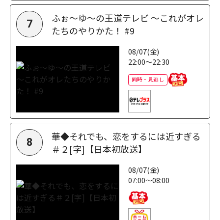
ふぉ～ゆ～の王道テレビ ～これがオレ
7
たちのやりかた！ #9
08/07(金)
22:00～22:30
同時・見逃し
華◆それでも、恋をするには近すぎる
8
＃２[字]【日本初放送】
08/07(金)
07:00～08:00