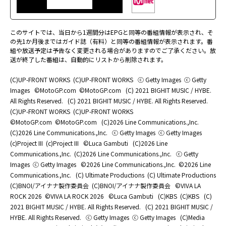
このサイトでは、当日から1週間分はEPGと同等の番組情報が表示され、そ
の先1か月後まではガイド誌（有料）と同等の番組情報が表示されます。番
組や放送予定は予告なく変更される場合がありますのでご了承ください。放
送が終了した番組は、自動的にリストから削除されます。
(C)UP-FRONT WORKS
(C)UP-FRONT WORKS
ⓒ Getty Images
ⓒ Getty
Images
©MotoGP.com
©MotoGP.com
(C) 2021 BIGHIT MUSIC / HYBE.
All Rights Reserved.
(C) 2021 BIGHIT MUSIC / HYBE. All Rights Reserved.
(C)UP-FRONT WORKS
(C)UP-FRONT WORKS
©MotoGP.com
©MotoGP.com
(C)2026 Line Communications.,Inc.
(C)2026 Line Communications.,Inc.
ⓒ Getty Images
ⓒ Getty Images
(c)Project III
(c)Project III
©Luca Gambuti
(C)2026 Line
Communications.,Inc.
(C)2026 Line Communications.,Inc.
ⓒ Getty
Images
ⓒ Getty Images
©2026 Line Communications.,Inc.
©2026 Line
Communications.,Inc.
(C) Ultimate Productions
(C) Ultimate Productions
(C)BNOI/アイナナ製作委員会
(C)BNOI/アイナナ製作委員会
©️VIVA LA
ROCK 2026
©️VIVA LA ROCK 2026
©Luca Gambuti
(C)KBS
(C)KBS
(C)
2021 BIGHIT MUSIC / HYBE. All Rights Reserved.
(C) 2021 BIGHIT MUSIC /
HYBE. All Rights Reserved.
ⓒ Getty Images
ⓒ Getty Images
(C)Media