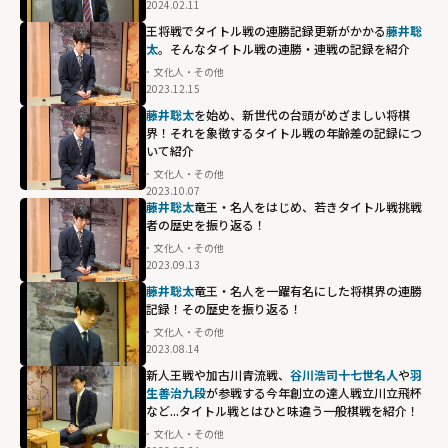
2024.02.11
王将戦でタイトル戦の連勝記録更新がかかる
藤井聡
太
。そんなタイトル戦の連勝・連戦の記録を紹介
文化人・その他
2023.12.15
藤井聡太
を始め、新世代の台頭がめざましい将棋
界！それを象徴するタイトル戦の年齢差の記録につ
いて紹介
文化人・その他
2023.10.07
藤井聡太
竜王・名人をはじめ、若きタイトル戦挑戦
者の歴史を振り返る！
文化人・その他
2023.09.13
藤井聡太
竜王・名人を一躍有名にした将棋界の連勝
記録！その歴史を振り返る！
文化人・その他
2023.08.14
新人王戦や加古川青流戦、
谷川浩司十七世名人
や
羽
生善治九段
が参戦する今年創立の達人戦立川立飛杯
など...タイトル戦とはひと味違う一般棋戦を紹介！
文化人・その他