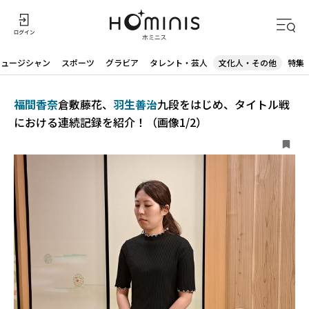
ミュージシャン
スポーツ
グラビア
タレント・芸人
文化人・その他
特集
福間香奈
倉敷藤花、
羽生善治
九段をはじめ、タイトル戦
における連続記録を紹介！（画像1/2）