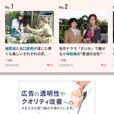
1
2
No.
No.
福原遥
と
出口夏希
が演じた儚
名作ドラマ「すいか」で魅せ
くも美しいそれぞれの恋...生
る
小林聡美
の"普通の女性"が
きることの尊さを教えてくれ
大人に刺さる...映画「かもめ
俳優
俳優
た映画「あの花が咲く丘で、
食堂」にも通じる静かな芝居
2026.08.04
19
2026.08.03
21
君とまた出会えたら。」