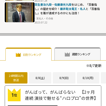
2023.07.24
羽生善治九段
─
佐藤康光九段
をはじめ、「百番指
し」の歴史を紹介！
藤井聡太竜王・名人
と「百番指
し」を誰が達成するのかにも注目！
文化人・その他
2023.07.22
週間ランキング
日別ランキング
※
8/7
更新
24時間以内
8/8(土)
8/9(日)
8/10(月)
放送
がんばって、がんばらない 【2ヶ月
1
位
連続 演技で魅せる“ハロプロ”の世界】