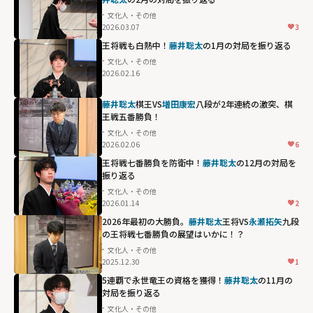
文化人・その他
2026.03.07
3
王将戦も白熱中！
藤井聡太
の1月の対局を振り返る
文化人・その他
2026.02.16
藤井聡太
棋王VS
増田康宏
八段が2年連続の激突、棋
王戦五番勝負！
文化人・その他
2026.02.06
6
王将戦七番勝負を防衛中！
藤井聡太
の12月の対局を
振り返る
文化人・その他
2026.01.14
2
2026年最初の大勝負。
藤井聡太
王将VS
永瀬拓矢
九段
の王将戦七番勝負の展望はいかに！？
文化人・その他
2025.12.30
1
5連覇で永世竜王の資格を獲得！
藤井聡太
の11月の
対局を振り返る
文化人・その他