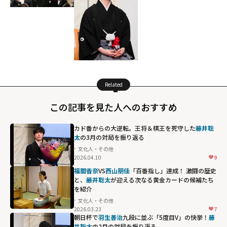
Related
この記事を見た人へのおすすめ
カド番からの大逆転。王将＆棋王を死守した
藤井聡
太
の3月の対局を振り返る
文化人・その他
2026.04.10
9
福間香奈
VS
西山朋佳
「百番指し」達成！ 激闘の歴史
と、
藤井聡太
が迎える次なる黄金カードの候補たち
を紹介
文化人・その他
2026.03.23
7
朝日杯で
羽生善治
九段に並ぶ「5度目V」の快挙！
藤
井聡太
の2月の対局を振り返る