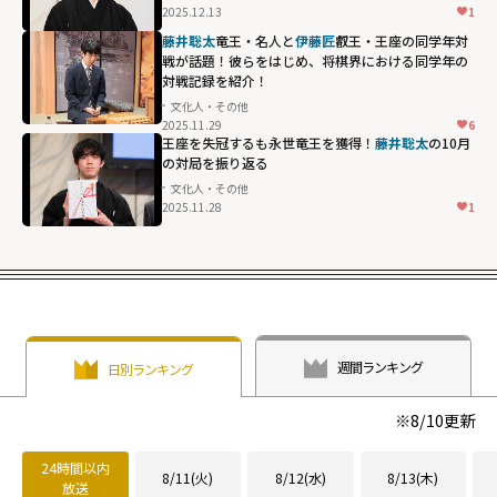
2025.12.13
1
藤井聡太
竜王・名人と
伊藤匠
叡王・王座の同学年対
戦が話題！彼らをはじめ、将棋界における同学年の
対戦記録を紹介！
文化人・その他
2025.11.29
6
王座を失冠するも永世竜王を獲得！
藤井聡太
の10月
の対局を振り返る
文化人・その他
2025.11.28
1
週間ランキング
日別ランキング
※
8/10
更新
24時間以内
8/11(火)
8/12(水)
8/13(木)
放送