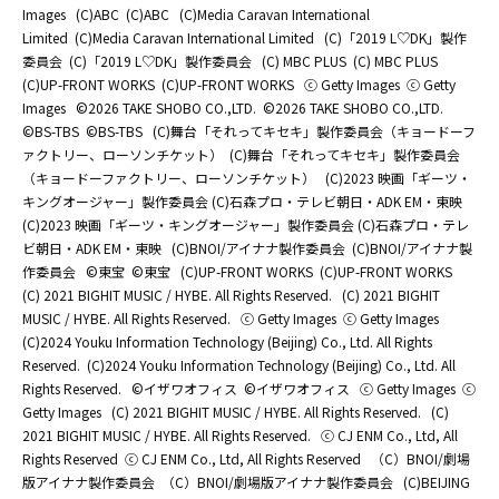
Images
(C)ABC
(C)ABC
(C)Media Caravan International
Limited
(C)Media Caravan International Limited
(C)「2019 L♡DK」製作
委員会
(C)「2019 L♡DK」製作委員会
(C) MBC PLUS
(C) MBC PLUS
(C)UP-FRONT WORKS
(C)UP-FRONT WORKS
ⓒ Getty Images
ⓒ Getty
Images
©2026 TAKE SHOBO CO.,LTD.
©2026 TAKE SHOBO CO.,LTD.
©BS-TBS
©BS-TBS
(C)舞台「それってキセキ」製作委員会（キョードーフ
ァクトリー、ローソンチケット）
(C)舞台「それってキセキ」製作委員会
（キョードーファクトリー、ローソンチケット）
(C)2023 映画「ギーツ・
キングオージャー」製作委員会 (C)石森プロ・テレビ朝日・ADK EM・東映
(C)2023 映画「ギーツ・キングオージャー」製作委員会 (C)石森プロ・テレ
ビ朝日・ADK EM・東映
(C)BNOI/アイナナ製作委員会
(C)BNOI/アイナナ製
作委員会
©東宝
©東宝
(C)UP-FRONT WORKS
(C)UP-FRONT WORKS
(C) 2021 BIGHIT MUSIC / HYBE. All Rights Reserved.
(C) 2021 BIGHIT
MUSIC / HYBE. All Rights Reserved.
ⓒ Getty Images
ⓒ Getty Images
(C)2024 Youku Information Technology (Beijing) Co., Ltd. All Rights
Reserved.
(C)2024 Youku Information Technology (Beijing) Co., Ltd. All
Rights Reserved.
©イザワオフィス
©イザワオフィス
ⓒ Getty Images
ⓒ
Getty Images
(C) 2021 BIGHIT MUSIC / HYBE. All Rights Reserved.
(C)
2021 BIGHIT MUSIC / HYBE. All Rights Reserved.
ⓒ CJ ENM Co., Ltd, All
Rights Reserved
ⓒ CJ ENM Co., Ltd, All Rights Reserved
（C）BNOI/劇場
版アイナナ製作委員会
（C）BNOI/劇場版アイナナ製作委員会
(C)BEIJING