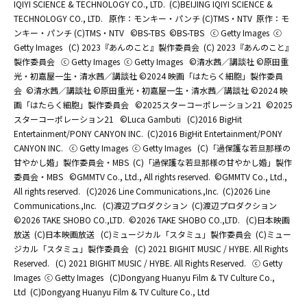
IQIYI SCIENCE & TECHNOLOGY CO., LTD.
(C)BEIJING IQIYI SCIENCE &
TECHNOLOGY CO., LTD.
原作：モンキー・パンチ (C)TMS・NTV
原作：モ
ンキー・パンチ (C)TMS・NTV
©BS-TBS
©BS-TBS
ⓒ Getty Images
ⓒ
Getty Images
(C) 2023『あんのこと』製作委員会
(C) 2023『あんのこと』
製作委員会
ⓒ Getty Images
ⓒ Getty Images
©清水茜／講談社 ©原田重
光・初嘉屋一生・清水茜／講談社 ©2024 映画「はたらく細胞」製作委員
会
©清水茜／講談社 ©原田重光・初嘉屋一生・清水茜／講談社 ©2024 映
画「はたらく細胞」製作委員会
©2025スターコーポレーション21
©2025
スターコーポレーション21
©Luca Gambuti
(C)2016 BigHit
Entertainment/PONY CANYON INC.
(C)2016 BigHit Entertainment/PONY
CANYON INC.
ⓒ Getty Images
ⓒ Getty Images
(C)「過保護な若旦那様の
甘やかし婚」製作委員会・MBS
(C)「過保護な若旦那様の甘やかし婚」製作
委員会・MBS
©GMMTV Co., Ltd., All rights reserved.
©GMMTV Co., Ltd.,
All rights reserved.
(C)2026 Line Communications.,Inc.
(C)2026 Line
Communications.,Inc.
(C)渡辺プロダクション
(C)渡辺プロダクション
©2026 TAKE SHOBO CO.,LTD.
©2026 TAKE SHOBO CO.,LTD.
(C)日本映画
放送
(C)日本映画放送
(C)ミュージカル「スタミュ」製作委員会
(C)ミュー
ジカル「スタミュ」製作委員会
(C) 2021 BIGHIT MUSIC / HYBE. All Rights
Reserved.
(C) 2021 BIGHIT MUSIC / HYBE. All Rights Reserved.
ⓒ Getty
Images
ⓒ Getty Images
(C)Dongyang Huanyu Film & TV Culture Co.,
Ltd
(C)Dongyang Huanyu Film & TV Culture Co., Ltd