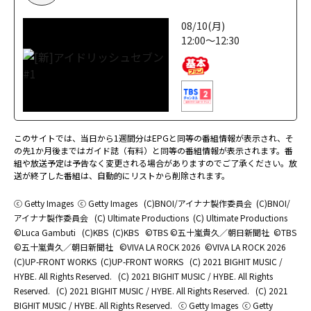
08/10(月)
12:00～12:30
このサイトでは、当日から1週間分はEPGと同等の番組情報が表示され、そ
の先1か月後まではガイド誌（有料）と同等の番組情報が表示されます。番
組や放送予定は予告なく変更される場合がありますのでご了承ください。放
送が終了した番組は、自動的にリストから削除されます。
ⓒ Getty Images
ⓒ Getty Images
(C)BNOI/アイナナ製作委員会
(C)BNOI/
アイナナ製作委員会
(C) Ultimate Productions
(C) Ultimate Productions
©Luca Gambuti
(C)KBS
(C)KBS
©TBS ©五十嵐貴久／朝日新聞社
©TBS
©五十嵐貴久／朝日新聞社
©️VIVA LA ROCK 2026
©️VIVA LA ROCK 2026
(C)UP-FRONT WORKS
(C)UP-FRONT WORKS
(C) 2021 BIGHIT MUSIC /
HYBE. All Rights Reserved.
(C) 2021 BIGHIT MUSIC / HYBE. All Rights
Reserved.
(C) 2021 BIGHIT MUSIC / HYBE. All Rights Reserved.
(C) 2021
BIGHIT MUSIC / HYBE. All Rights Reserved.
ⓒ Getty Images
ⓒ Getty