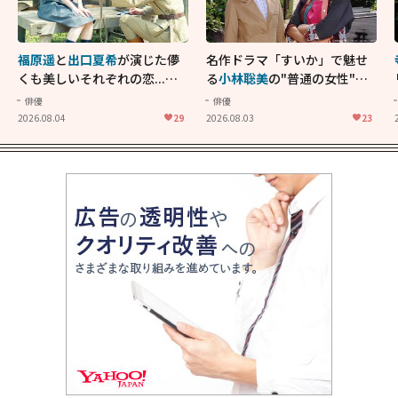
福原遥
と
出口夏希
が演じた儚
名作ドラマ「すいか」で魅せ
くも美しいそれぞれの恋...生
る
小林聡美
の"普通の女性"が
きることの尊さを教えてくれ
大人に刺さる...映画「かもめ
俳優
俳優
た映画「あの花が咲く丘で、
食堂」にも通じる静かな芝居
2026.08.04
29
2026.08.03
23
君とまた出会えたら。」