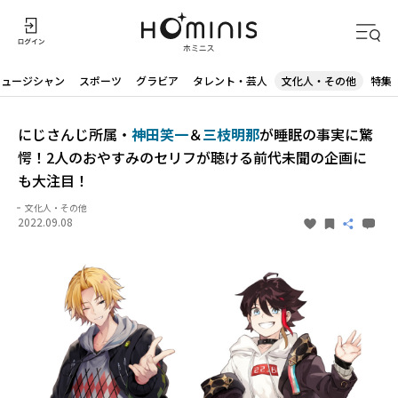
ミュージシャン
スポーツ
グラビア
タレント・芸人
文化人・その他
特集
にじさんじ所属・
神田笑一
＆
三枝明那
が睡眠の事実に驚
愕！2人のおやすみのセリフが聴ける前代未聞の企画に
も大注目！
文化人・その他
2022.09.08