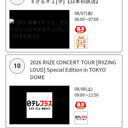
すぎる＃１[字]【日本初放送】
08/07(金)
06:00～07:00
2026 RIIZE CONCERT TOUR [RIIZING
10
LOUD] Special Edition in TOKYO
DOME
08/08(土)
09:00～11:50