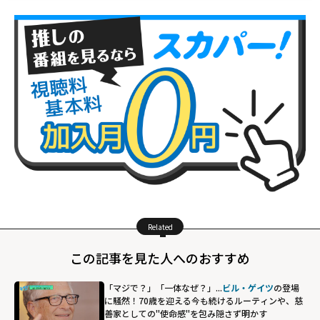
Related
この記事を見た人へのおすすめ
「マジで？」「一体なぜ？」...
ビル・ゲイツ
の登場
に騒然！70歳を迎える今も続けるルーティンや、慈
善家としての"使命感"を包み隠さず明かす