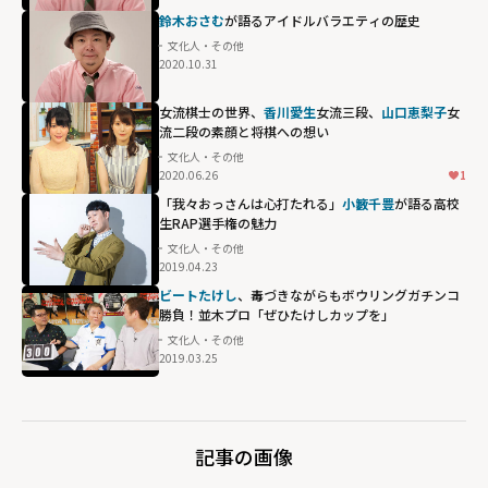
鈴木おさむ
が語るアイドルバラエティの歴史
文化人・その他
2020.10.31
女流棋士の世界、
香川愛生
女流三段、
山口恵梨子
女
流二段の素顔と将棋への想い
文化人・その他
2020.06.26
1
「我々おっさんは心打たれる」
小籔千豊
が語る高校
生RAP選手権の魅力
文化人・その他
2019.04.23
ビートたけし
、毒づきながらもボウリングガチンコ
勝負！並木プロ「ぜひたけしカップを」
文化人・その他
2019.03.25
記事の画像