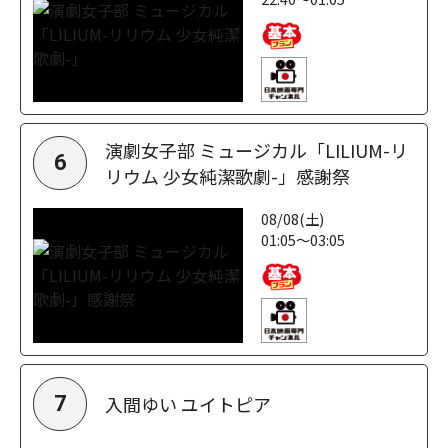
演劇女子部 ミュージカル「LILIUM-リ
6
リウム 少女純潔歌劇-」感謝祭
08/08(土)
01:05～03:05
入間ゆい ユイトピア
7