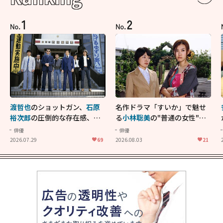
1
2
No.
No.
渡哲也
のショットガン、
石原
名作ドラマ「すいか」で魅せ
裕次郎
の圧倒的な存在感、
舘
る
小林聡美
の"普通の女性"が
ひろし
のバイクアクショ
大人に刺さる...映画「かもめ
俳優
俳優
ン！"大門軍団"のカッコよさ
食堂」にも通じる静かな芝居
2026.07.29
69
2026.08.03
21
が詰まった「西部警察 PART-
II」