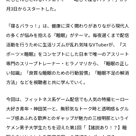
月3日からスタートした。
「寝るバラっ！」は、健康に深く関わりがありながら現代人
の多くが悩みを抱える「睡眠」がテーマ。毎夜遅くまで配信
活動を行うために生活リズムが乱れ気味なVTuberが、『ス
ポーツ×睡眠』をコンセプトにした日本で唯一のアスリート
専門のスリープトレーナー・ヒラノマリから、「睡眠の正し
い知識」「良質な睡眠のための行動習慣」「睡眠不足の解消
方法」などを視聴者と共に学んでいく。
今回は、フィットネス系ゲーム配信でも人気の特撮ヒーロー
大好き青年・神田笑一と、無邪気なトーク時と透明感＆グル
ーブ感あふれる歌声とのギャップが魅力の三枝明那というイ
ケメン男子大学生たちを迎えた第1回「【諸説あり！？】睡