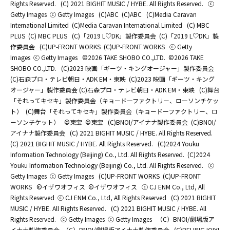
Rights Reserved.
(C) 2021 BIGHIT MUSIC / HYBE. All Rights Reserved.
ⓒ
Getty Images
ⓒ Getty Images
(C)ABC
(C)ABC
(C)Media Caravan
International Limited
(C)Media Caravan International Limited
(C) MBC
PLUS
(C) MBC PLUS
(C)「2019 L♡DK」製作委員会
(C)「2019 L♡DK」製
作委員会
(C)UP-FRONT WORKS
(C)UP-FRONT WORKS
ⓒ Getty
Images
ⓒ Getty Images
©2026 TAKE SHOBO CO.,LTD.
©2026 TAKE
SHOBO CO.,LTD.
(C)2023 映画「ギーツ・キングオージャー」製作委員会
(C)石森プロ・テレビ朝日・ADK EM・東映
(C)2023 映画「ギーツ・キング
オージャー」製作委員会 (C)石森プロ・テレビ朝日・ADK EM・東映
(C)舞台
「それってキセキ」製作委員会（キョードーファクトリー、ローソンチケッ
ト）
(C)舞台「それってキセキ」製作委員会（キョードーファクトリー、ロ
ーソンチケット）
©東宝
©東宝
(C)BNOI/アイナナ製作委員会
(C)BNOI/
アイナナ製作委員会
(C) 2021 BIGHIT MUSIC / HYBE. All Rights Reserved.
(C) 2021 BIGHIT MUSIC / HYBE. All Rights Reserved.
(C)2024 Youku
Information Technology (Beijing) Co., Ltd. All Rights Reserved.
(C)2024
Youku Information Technology (Beijing) Co., Ltd. All Rights Reserved.
ⓒ
Getty Images
ⓒ Getty Images
(C)UP-FRONT WORKS
(C)UP-FRONT
WORKS
©イザワオフィス
©イザワオフィス
ⓒ CJ ENM Co., Ltd, All
Rights Reserved
ⓒ CJ ENM Co., Ltd, All Rights Reserved
(C) 2021 BIGHIT
MUSIC / HYBE. All Rights Reserved.
(C) 2021 BIGHIT MUSIC / HYBE. All
Rights Reserved.
ⓒ Getty Images
ⓒ Getty Images
（C）BNOI/劇場版ア
イナナ製作委員会
（C）BNOI/劇場版アイナナ製作委員会
(C)BEIJING IQIYI