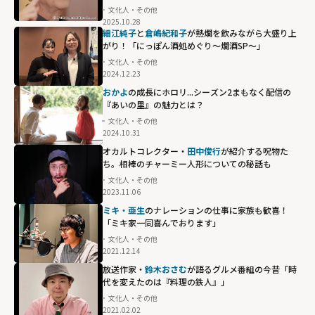
文化人・その他
2025.10.28
細江純子
と
倉嶋紀和子
が熱燗を飲みながら大盛り上
がり！「にっぽん酒処めぐり〜燗酒SP〜」
文化人・その他
2024.12.23
おかよ
の成長にホロリ...シーズン2まもなく配信の
『あいの里』の魅力とは？
文化人・その他
2024.10.31
オカルトコレクター・
田中俊行
が紹介する呪物た
ち。相棒のチャーミー人形についての秘話も
文化人・その他
2023.11.06
ミキ・亜生
のナレーションの仕事に家族も歓喜！
「ミキ家一同喜んでおります」
文化人・その他
2021.12.14
放送作家・
鈴木おさむ
が語るグルメ番組の今昔「時
代を変えたのは『料理の鉄人』」
文化人・その他
2021.02.02