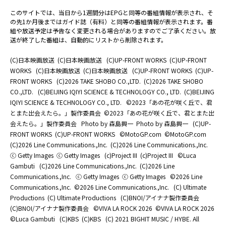
このサイトでは、当日から1週間分はEPGと同等の番組情報が表示され、そ
の先1か月後まではガイド誌（有料）と同等の番組情報が表示されます。番
組や放送予定は予告なく変更される場合がありますのでご了承ください。放
送が終了した番組は、自動的にリストから削除されます。
(C)日本映画放送
(C)日本映画放送
(C)UP-FRONT WORKS
(C)UP-FRONT
WORKS
(C)日本映画放送
(C)日本映画放送
(C)UP-FRONT WORKS
(C)UP-
FRONT WORKS
(C)2026 TAKE SHOBO CO.,LTD.
(C)2026 TAKE SHOBO
CO.,LTD.
(C)BEIJING IQIYI SCIENCE & TECHNOLOGY CO., LTD.
(C)BEIJING
IQIYI SCIENCE & TECHNOLOGY CO., LTD.
©2023「あの花が咲く丘で、君
とまた出会えたら。」製作委員会
©2023「あの花が咲く丘で、君とまた出
会えたら。」製作委員会
Photo by 森島興一
Photo by 森島興一
(C)UP-
FRONT WORKS
(C)UP-FRONT WORKS
©MotoGP.com
©MotoGP.com
(C)2026 Line Communications.,Inc.
(C)2026 Line Communications.,Inc.
ⓒ Getty Images
ⓒ Getty Images
(c)Project III
(c)Project III
©Luca
Gambuti
(C)2026 Line Communications.,Inc.
(C)2026 Line
Communications.,Inc.
ⓒ Getty Images
ⓒ Getty Images
©2026 Line
Communications.,Inc.
©2026 Line Communications.,Inc.
(C) Ultimate
Productions
(C) Ultimate Productions
(C)BNOI/アイナナ製作委員会
(C)BNOI/アイナナ製作委員会
©️VIVA LA ROCK 2026
©️VIVA LA ROCK 2026
©Luca Gambuti
(C)KBS
(C)KBS
(C) 2021 BIGHIT MUSIC / HYBE. All