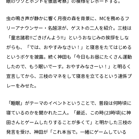
眠のウソとホントを徹底考察」の模様をレポートする。
虫の鳴き声が静かに響く月夜の森を背景に、MCを務めるフ
リーアナウンサー・名越涼が、ゲストの二人を紹介。三枝は
「童志諸君!!ごきげんよう!!」というおなじみの挨拶をしな
がらも、「では、おやすみなさい！」と寝息をたてはじめる
というボケを披露。続く神田も「今日もお昼にたくさん運動
したので、もう眠いでーす。おやすみなさーい！」と明るく
宣言してから、三枝のマネをして寝息を立てるという連係プ
レーをみせた。
「睡眠」がテーマのイベントということで、普段は何時頃に
寝ているのかを聞かれた二人。「最近、この時(23時頃)に神
田さんとゲームしたりすることが多くて」と明かした三枝の
発言を受け、神田が「これ本当で。一緒にゲームしている