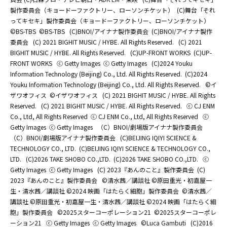
製作委員会（キョードーファクトリー、ローソンチケット）
(C)舞台「それ
ってキセキ」製作委員会（キョードーファクトリー、ローソンチケット）
©BS-TBS
©BS-TBS
(C)BNOI/アイナナ製作委員会
(C)BNOI/アイナナ製作
委員会
(C) 2021 BIGHIT MUSIC / HYBE. All Rights Reserved.
(C) 2021
BIGHIT MUSIC / HYBE. All Rights Reserved.
(C)UP-FRONT WORKS
(C)UP-
FRONT WORKS
ⓒ Getty Images
ⓒ Getty Images
(C)2024 Youku
Information Technology (Beijing) Co., Ltd. All Rights Reserved.
(C)2024
Youku Information Technology (Beijing) Co., Ltd. All Rights Reserved.
©イ
ザワオフィス
©イザワオフィス
(C) 2021 BIGHIT MUSIC / HYBE. All Rights
Reserved.
(C) 2021 BIGHIT MUSIC / HYBE. All Rights Reserved.
ⓒ CJ ENM
Co., Ltd, All Rights Reserved
ⓒ CJ ENM Co., Ltd, All Rights Reserved
ⓒ
Getty Images
ⓒ Getty Images
（C）BNOI/劇場版アイナナ製作委員会
（C）BNOI/劇場版アイナナ製作委員会
(C)BEIJING IQIYI SCIENCE &
TECHNOLOGY CO., LTD.
(C)BEIJING IQIYI SCIENCE & TECHNOLOGY CO.,
LTD.
(C)2026 TAKE SHOBO CO.,LTD.
(C)2026 TAKE SHOBO CO.,LTD.
ⓒ
Getty Images
ⓒ Getty Images
(C) 2023『あんのこと』製作委員会
(C)
2023『あんのこと』製作委員会
©清水茜／講談社 ©原田重光・初嘉屋一
生・清水茜／講談社 ©2024 映画「はたらく細胞」製作委員会
©清水茜／
講談社 ©原田重光・初嘉屋一生・清水茜／講談社 ©2024 映画「はたらく細
胞」製作委員会
©2025スターコーポレーション21
©2025スターコーポレ
ーション21
ⓒ Getty Images
ⓒ Getty Images
©Luca Gambuti
(C)2016