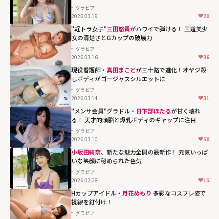
グラビア
2026.03.19
20
"軽トラ女子"
三田悠貴
がハワイで弾ける！ 王道美少
女の清楚さとGカップの破壊力
グラビア
2026.03.16
36
三田悠貴がハワ
現役看護師・
真田まこと
が三十路で進化！オヤジ殺
しボディがゴージャスシルエットに
イで弾ける！ 王
グラビア
道美少女の清楚
2026.03.14
31
さとGカップの破
"メンサ会員"グラドル・
日下部ほたる
が甘く壊れ
壊力"
る！ 天才的頭脳と爆乳ボディのギャップに注目
width="304"
グラビア
2026.03.10
50
height="203"
loading="lazy"
日下部ほたるが
小坂田純奈
、新たな魅力全開の最新作！ 元気いっぱ
いな笑顔に秘められた色気
fetchpriority="h
甘く壊れる！ 天
グラビア
igh">
才的頭脳と爆乳
2026.02.28
15
ボディのギャッ
Hカップアイドル・
月花めもり
多彩なコスプレ姿で
プに注目"
視線を釘付け！
width="304"
グラビア