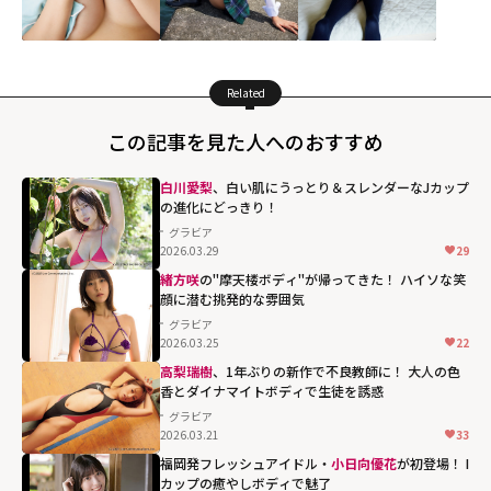
Related
この記事を見た人へのおすすめ
白川愛梨
、白い肌にうっとり＆スレンダーなJカップ
の進化にどっきり！
グラビア
2026.03.29
29
緒方咲
の"摩天楼ボディ"が帰ってきた！ ハイソな笑
顔に潜む挑発的な雰囲気
グラビア
2026.03.25
22
高梨瑞樹
、1年ぶりの新作で不良教師に！ 大人の色
香とダイナマイトボディで生徒を誘惑
グラビア
2026.03.21
33
福岡発フレッシュアイドル・
小日向優花
が初登場！ I
カップの癒やしボディで魅了