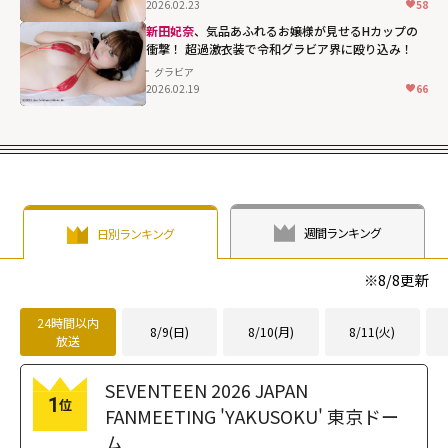
2026.02.23
58
height="203"
loading="lazy"
新田妃奈
、気品あふれるお嬢様が見せるHカップの
衝撃！ 超過激衣装で令和グラビア界に殴り込み！
fetchpriority="h
グラビア
igh">
2026.02.19
66
週間ランキング
日別ランキング
※
8/8
更新
24時間以内
8/9(日)
8/10(月)
8/11(火)
放送
SEVENTEEN 2026 JAPAN
1
位
FANMEETING 'YAKUSOKU' 東京ドー
ム