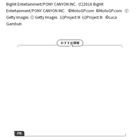
BigHit Entertainment/PONY CANYON INC.
(C)2016 BigHit
Entertainment/PONY CANYON INC.
©MotoGP.com
©MotoGP.com
ⓒ
Getty Images
ⓒ Getty Images
(c)Project III
(c)Project III
©Luca
Gambuti
おすすめ情報