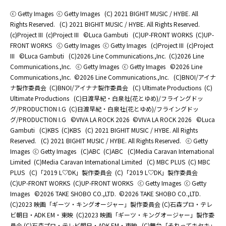
ⓒ Getty Images
ⓒ Getty Images
(C) 2021 BIGHIT MUSIC / HYBE. All
Rights Reserved.
(C) 2021 BIGHIT MUSIC / HYBE. All Rights Reserved.
(c)Project III
(c)Project III
©Luca Gambuti
(C)UP-FRONT WORKS
(C)UP-
FRONT WORKS
ⓒ Getty Images
ⓒ Getty Images
(c)Project III
(c)Project
III
©Luca Gambuti
(C)2026 Line Communications.,Inc.
(C)2026 Line
Communications.,Inc.
ⓒ Getty Images
ⓒ Getty Images
©2026 Line
Communications.,Inc.
©2026 Line Communications.,Inc.
(C)BNOI/アイナ
ナ製作委員会
(C)BNOI/アイナナ製作委員会
(C) Ultimate Productions
(C)
Ultimate Productions
(C)日渡早紀・白泉社(花とゆめ)/フライングドッ
グ/PRODUCTION I.G
(C)日渡早紀・白泉社(花とゆめ)/フライングドッ
グ/PRODUCTION I.G
©️VIVA LA ROCK 2026
©️VIVA LA ROCK 2026
©Luca
Gambuti
(C)KBS
(C)KBS
(C) 2021 BIGHIT MUSIC / HYBE. All Rights
Reserved.
(C) 2021 BIGHIT MUSIC / HYBE. All Rights Reserved.
ⓒ Getty
Images
ⓒ Getty Images
(C)ABC
(C)ABC
(C)Media Caravan International
Limited
(C)Media Caravan International Limited
(C) MBC PLUS
(C) MBC
PLUS
(C)「2019 L♡DK」製作委員会
(C)「2019 L♡DK」製作委員会
(C)UP-FRONT WORKS
(C)UP-FRONT WORKS
ⓒ Getty Images
ⓒ Getty
Images
©2026 TAKE SHOBO CO.,LTD.
©2026 TAKE SHOBO CO.,LTD.
(C)2023 映画「ギーツ・キングオージャー」製作委員会 (C)石森プロ・テレ
ビ朝日・ADK EM・東映
(C)2023 映画「ギーツ・キングオージャー」製作委
員会 (C)石森プロ・テレビ朝日・ADK EM・東映
(C)舞台「それってキセキ」