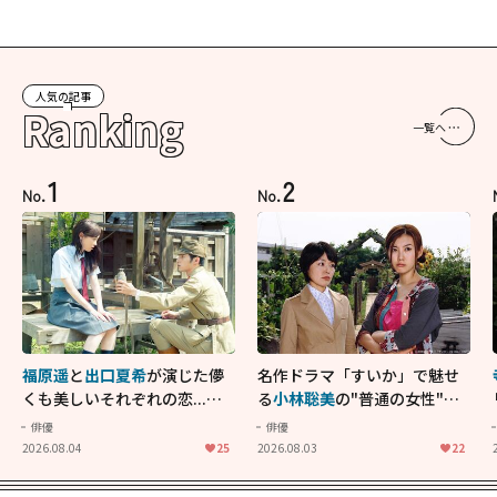
人気の記事
Ranking
一覧へ
1
2
No.
No.
福原遥
と
出口夏希
が演じた儚
名作ドラマ「すいか」で魅せ
くも美しいそれぞれの恋...生
る
小林聡美
の"普通の女性"が
きることの尊さを教えてくれ
大人に刺さる...映画「かもめ
俳優
俳優
た映画「あの花が咲く丘で、
食堂」にも通じる静かな芝居
2026.08.04
25
2026.08.03
22
君とまた出会えたら。」