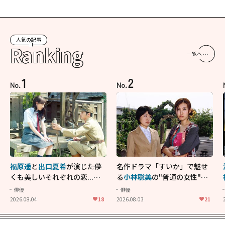
人気の記事
Ranking
一覧へ
1
2
No.
No.
福原遥
と
出口夏希
が演じた儚
名作ドラマ「すいか」で魅せ
くも美しいそれぞれの恋...生
る
小林聡美
の"普通の女性"が
きることの尊さを教えてくれ
大人に刺さる...映画「かもめ
俳優
俳優
た映画「あの花が咲く丘で、
食堂」にも通じる静かな芝居
2026.08.04
18
2026.08.03
21
君とまた出会えたら。」