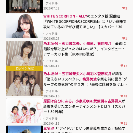
アイドル
2026.07.01
2
WHITE SCORPION・ALLY
のエンタメ観 冠番組
『WHITE SCORPIONのSCORPISM』は「いい意味で
攻めているのでぜひ観てほしい」【スカパー！30周
年】
アイドル
2026.05.28
1
乃木坂46・五百城茉央、小川彩、菅原咲月
「最後に
階段を駆け上がったのはいつだ？」インタビュー・
アザーカット集【HOMINIS限定】
アイドル
2026.04.17
12
乃木坂46・五百城茉央×小川彩×菅原咲月
が語る
「消えないリスペクト」
梅澤美波
卒業を前に誓う"グ
ループの空気感"の守り方【「最後に階段を駆け上が
ったのはいつだ？」インタビュー】
アイドル
2026.04.16
43
原因は自分にある。小泉光咲＆武藤潤＆吉澤要人
が
影響を受けたエンターテインメントとは？【スカパ
ー！30周年】
アイドル
2026.04.15
61
三宅健
「"アイドル"という未定義を生きる」持続す