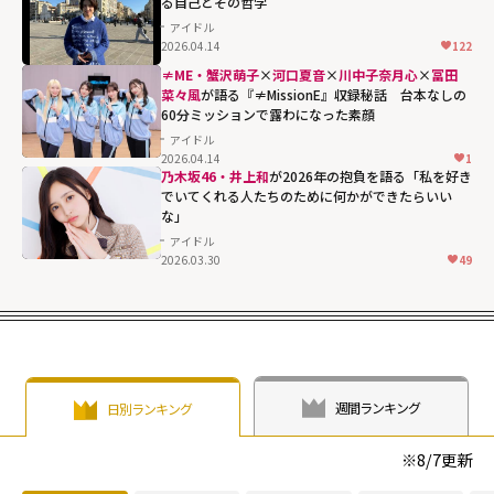
る自己とその哲学
アイドル
2026.04.14
122
≠ME・蟹沢萌子
×
河口夏音
×
川中子奈月心
×
冨田
菜々風
が語る『≠MissionE』収録秘話 台本なしの
60分ミッションで露わになった素顔
アイドル
2026.04.14
1
乃木坂46・井上和
が2026年の抱負を語る「私を好き
でいてくれる人たちのために何かができたらいい
な」
アイドル
2026.03.30
49
週間ランキング
日別ランキング
※
8/7
更新