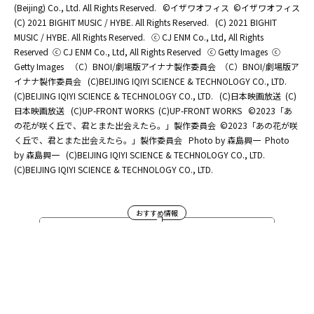
(Beijing) Co., Ltd. All Rights Reserved.
©イザワオフィス
©イザワオフィス
(C) 2021 BIGHIT MUSIC / HYBE. All Rights Reserved.
(C) 2021 BIGHIT
MUSIC / HYBE. All Rights Reserved.
ⓒ CJ ENM Co., Ltd, All Rights
Reserved
ⓒ CJ ENM Co., Ltd, All Rights Reserved
ⓒ Getty Images
ⓒ
Getty Images
（C）BNOI/劇場版アイナナ製作委員会
（C）BNOI/劇場版ア
イナナ製作委員会
(C)BEIJING IQIYI SCIENCE & TECHNOLOGY CO., LTD.
(C)BEIJING IQIYI SCIENCE & TECHNOLOGY CO., LTD.
(C)日本映画放送
(C)
日本映画放送
(C)UP-FRONT WORKS
(C)UP-FRONT WORKS
©2023「あ
の花が咲く丘で、君とまた出会えたら。」製作委員会
©2023「あの花が咲
く丘で、君とまた出会えたら。」製作委員会
Photo by 森島興一
Photo
by 森島興一
(C)BEIJING IQIYI SCIENCE & TECHNOLOGY CO., LTD.
(C)BEIJING IQIYI SCIENCE & TECHNOLOGY CO., LTD.
おすすめ情報