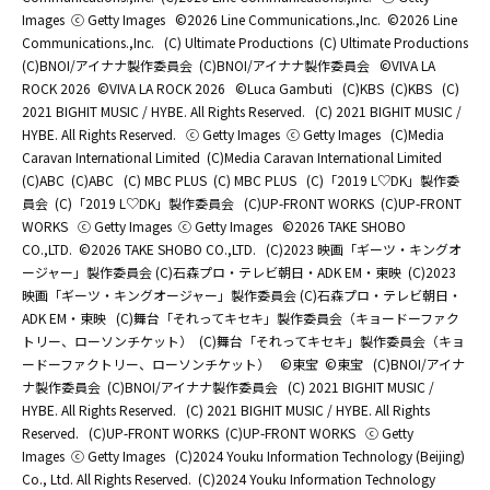
Images
ⓒ Getty Images
©2026 Line Communications.,Inc.
©2026 Line
Communications.,Inc.
(C) Ultimate Productions
(C) Ultimate Productions
(C)BNOI/アイナナ製作委員会
(C)BNOI/アイナナ製作委員会
©️VIVA LA
ROCK 2026
©️VIVA LA ROCK 2026
©Luca Gambuti
(C)KBS
(C)KBS
(C)
2021 BIGHIT MUSIC / HYBE. All Rights Reserved.
(C) 2021 BIGHIT MUSIC /
HYBE. All Rights Reserved.
ⓒ Getty Images
ⓒ Getty Images
(C)Media
Caravan International Limited
(C)Media Caravan International Limited
(C)ABC
(C)ABC
(C) MBC PLUS
(C) MBC PLUS
(C)「2019 L♡DK」製作委
員会
(C)「2019 L♡DK」製作委員会
(C)UP-FRONT WORKS
(C)UP-FRONT
WORKS
ⓒ Getty Images
ⓒ Getty Images
©2026 TAKE SHOBO
CO.,LTD.
©2026 TAKE SHOBO CO.,LTD.
(C)2023 映画「ギーツ・キングオ
ージャー」製作委員会 (C)石森プロ・テレビ朝日・ADK EM・東映
(C)2023
映画「ギーツ・キングオージャー」製作委員会 (C)石森プロ・テレビ朝日・
ADK EM・東映
(C)舞台「それってキセキ」製作委員会（キョードーファク
トリー、ローソンチケット）
(C)舞台「それってキセキ」製作委員会（キョ
ードーファクトリー、ローソンチケット）
©東宝
©東宝
(C)BNOI/アイナ
ナ製作委員会
(C)BNOI/アイナナ製作委員会
(C) 2021 BIGHIT MUSIC /
HYBE. All Rights Reserved.
(C) 2021 BIGHIT MUSIC / HYBE. All Rights
Reserved.
(C)UP-FRONT WORKS
(C)UP-FRONT WORKS
ⓒ Getty
Images
ⓒ Getty Images
(C)2024 Youku Information Technology (Beijing)
Co., Ltd. All Rights Reserved.
(C)2024 Youku Information Technology