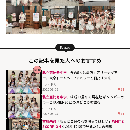
Related
この記事を見た人へのおすすめ
NEW
私立恵比寿中学
「今の8人は最強」アリーナツア
ー、東京ドームへ...ファミリーと目指す未来
アイドル
2026.08.06
17
私立恵比寿中学
、結成17周年の現在地 新メンバーカ
ラーとFAMIEN2026の見どころを語る
アイドル
2026.08.05
11
古川未鈴
「もっと自分の心を喋ってほしい」――
WHITE
SCORPION
との1対1対談で見えた4人の素顔