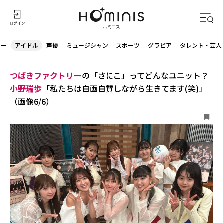
ター
アイドル
声優
ミュージシャン
スポーツ
グラビア
タレント・芸人
つばきファクトリー
の「さにこ」ってどんなユニット？
小野瑞歩
「私たちは自画自賛しながら生きてます(笑)」
（画像6/6）