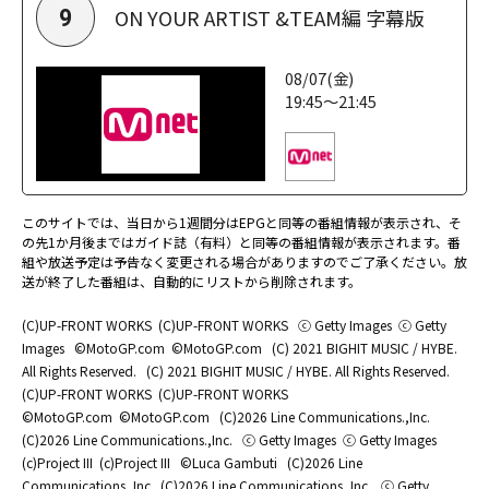
ON YOUR ARTIST &TEAM編 字幕版
9
08/07(金)
19:45～21:45
このサイトでは、当日から1週間分はEPGと同等の番組情報が表示され、そ
の先1か月後まではガイド誌（有料）と同等の番組情報が表示されます。番
組や放送予定は予告なく変更される場合がありますのでご了承ください。放
送が終了した番組は、自動的にリストから削除されます。
(C)UP-FRONT WORKS
(C)UP-FRONT WORKS
ⓒ Getty Images
ⓒ Getty
Images
©MotoGP.com
©MotoGP.com
(C) 2021 BIGHIT MUSIC / HYBE.
All Rights Reserved.
(C) 2021 BIGHIT MUSIC / HYBE. All Rights Reserved.
(C)UP-FRONT WORKS
(C)UP-FRONT WORKS
©MotoGP.com
©MotoGP.com
(C)2026 Line Communications.,Inc.
(C)2026 Line Communications.,Inc.
ⓒ Getty Images
ⓒ Getty Images
(c)Project III
(c)Project III
©Luca Gambuti
(C)2026 Line
Communications.,Inc.
(C)2026 Line Communications.,Inc.
ⓒ Getty