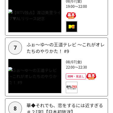
08/07(金)
19:00～22:00
ふぉ～ゆ～の王道テレビ ～これがオレ
7
たちのやりかた！ #9
08/07(金)
22:00～22:30
同時・見逃し
華◆それでも、恋をするには近すぎる
8
＃２[字]【日本初放送】