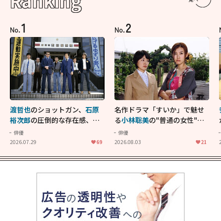
Ranking
1
2
No.
No.
渡哲也
のショットガン、
石原
名作ドラマ「すいか」で魅せ
裕次郎
の圧倒的な存在感、
舘
る
小林聡美
の"普通の女性"が
ひろし
のバイクアクショ
大人に刺さる...映画「かもめ
俳優
俳優
ン！"大門軍団"のカッコよさ
食堂」にも通じる静かな芝居
2026.07.29
69
2026.08.03
21
が詰まった「西部警察 PART-
II」