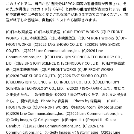
このサイトでは、当日から1週間分はEPGと同等の番組情報が表示され、そ
の先1か月後まではガイド誌（有料）と同等の番組情報が表示されます。番
組や放送予定は予告なく変更される場合がありますのでご了承ください。放
送が終了した番組は、自動的にリストから削除されます。
(C)日本映画放送
(C)日本映画放送
(C)UP-FRONT WORKS
(C)UP-FRONT
WORKS
(C)日本映画放送
(C)日本映画放送
(C)UP-FRONT WORKS
(C)UP-
FRONT WORKS
(C)2026 TAKE SHOBO CO.,LTD.
(C)2026 TAKE SHOBO
CO.,LTD.
(C)2026 Line Communications.,Inc.
(C)2026 Line
Communications.,Inc.
(C)BEIJING IQIYI SCIENCE & TECHNOLOGY CO.,
LTD.
(C)BEIJING IQIYI SCIENCE & TECHNOLOGY CO., LTD.
(C)日本映画放
送
(C)日本映画放送
(C)UP-FRONT WORKS
(C)UP-FRONT WORKS
(C)2026 TAKE SHOBO CO.,LTD.
(C)2026 TAKE SHOBO CO.,LTD.
(C)BEIJING IQIYI SCIENCE & TECHNOLOGY CO., LTD.
(C)BEIJING IQIYI
SCIENCE & TECHNOLOGY CO., LTD.
©2023「あの花が咲く丘で、君とま
た出会えたら。」製作委員会
©2023「あの花が咲く丘で、君とまた出会え
たら。」製作委員会
Photo by 森島興一
Photo by 森島興一
(C)UP-
FRONT WORKS
(C)UP-FRONT WORKS
©MotoGP.com
©MotoGP.com
(C)2026 Line Communications.,Inc.
(C)2026 Line Communications.,Inc.
ⓒ Getty Images
ⓒ Getty Images
(c)Project III
(c)Project III
©Luca
Gambuti
(C)2026 Line Communications.,Inc.
(C)2026 Line
Communications.,Inc.
ⓒ Getty Images
ⓒ Getty Images
©2026 Line