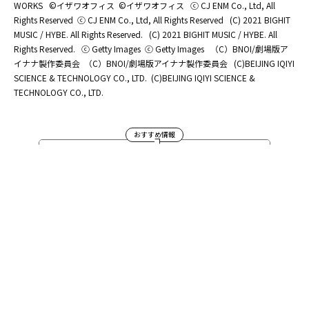
WORKS
©イザワオフィス
©イザワオフィス
ⓒ CJ ENM Co., Ltd, All
Rights Reserved
ⓒ CJ ENM Co., Ltd, All Rights Reserved
(C) 2021 BIGHIT
MUSIC / HYBE. All Rights Reserved.
(C) 2021 BIGHIT MUSIC / HYBE. All
Rights Reserved.
ⓒ Getty Images
ⓒ Getty Images
（C）BNOI/劇場版ア
イナナ製作委員会
（C）BNOI/劇場版アイナナ製作委員会
(C)BEIJING IQIYI
SCIENCE & TECHNOLOGY CO., LTD.
(C)BEIJING IQIYI SCIENCE &
TECHNOLOGY CO., LTD.
おすすめ情報