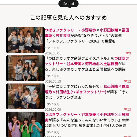
Related
この記事を見た人へのおすすめ
つばきファクトリー・小野瑞歩
×
小野田紗栞
×
福田
真琳
×
石井泉羽
が語る"なりきりバトル"の裏側...
「シャッフルファクトリー2026」で暴露も
アイドル
2026.03.06
9
『つばきカラオケ余韻フェイスバトル』を
つばきフ
ァクトリー・谷本安美×河西結心×土居楓奏
が語
る、久しぶりのカラオケ企画と公開収録への期待
アイドル
2026.02.19
12
「一緒にカラオケに行った気分で」
秋山眞緒×豫風
瑠乃×村田結生(つばきファクトリー)
が語る「行く
つば」ラブソング企画
アイドル
2026.02.09
13
つばきファクトリー・谷本安美×小野瑞歩×土居楓
奏
が語る『みんな違ってみんないいサミット』の舞
台裏 ピリついた雰囲気を演出した仕掛け人の思惑
アイドル