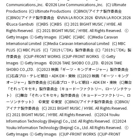
Communications.,Inc.
©2026 Line Communications.,Inc.
(C) Ultimate
Productions
(C) Ultimate Productions
(C)BNOI/アイナナ製作委員会
(C)BNOI/アイナナ製作委員会
©️VIVA LA ROCK 2026
©️VIVA LA ROCK 2026
©Luca Gambuti
(C)KBS
(C)KBS
(C) 2021 BIGHIT MUSIC / HYBE. All
Rights Reserved.
(C) 2021 BIGHIT MUSIC / HYBE. All Rights Reserved.
ⓒ
Getty Images
ⓒ Getty Images
(C)ABC
(C)ABC
(C)Media Caravan
International Limited
(C)Media Caravan International Limited
(C) MBC
PLUS
(C) MBC PLUS
(C)「2019 L♡DK」製作委員会
(C)「2019 L♡DK」製
作委員会
(C)UP-FRONT WORKS
(C)UP-FRONT WORKS
ⓒ Getty
Images
ⓒ Getty Images
©2026 TAKE SHOBO CO.,LTD.
©2026 TAKE
SHOBO CO.,LTD.
(C)2023 映画「ギーツ・キングオージャー」製作委員会
(C)石森プロ・テレビ朝日・ADK EM・東映
(C)2023 映画「ギーツ・キング
オージャー」製作委員会 (C)石森プロ・テレビ朝日・ADK EM・東映
(C)舞台
「それってキセキ」製作委員会（キョードーファクトリー、ローソンチケッ
ト）
(C)舞台「それってキセキ」製作委員会（キョードーファクトリー、ロ
ーソンチケット）
©東宝
©東宝
(C)BNOI/アイナナ製作委員会
(C)BNOI/
アイナナ製作委員会
(C) 2021 BIGHIT MUSIC / HYBE. All Rights Reserved.
(C) 2021 BIGHIT MUSIC / HYBE. All Rights Reserved.
(C)2024 Youku
Information Technology (Beijing) Co., Ltd. All Rights Reserved.
(C)2024
Youku Information Technology (Beijing) Co., Ltd. All Rights Reserved.
ⓒ
Getty Images
ⓒ Getty Images
(C)UP-FRONT WORKS
(C)UP-FRONT