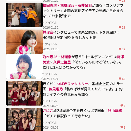
2026.01.22
25
福田真琳・豫風瑠乃・石井泉羽
が語る「コメリアフ
ァクトリー」企画の裏側――アイデアの発端から止まら
ない"お米愛"まで
アイドル
2026.01.12
23
林瑠奈
インタビューでの未公開カットをお届け！
HOMINIS限定 撮りおろしカット集
アイドル
2025.12.25
37
乃木坂46・林瑠奈
が思う"ゴールデンコンビ"は
梅澤
美波
×
久保史緒里
「似ているんだけど似ていない。
だけど2人はつながってる」
アイドル
2025.12.24
49
梅澤美波×
久保
行くぜ！
つばきファクトリー
、番組史上初のホラー
史緒里
「似てい
回...
豫風瑠乃
「私おばけが見えてたんですよ。」灼
熱ライブへの意気込みも語る！
るんだけど似て
アイドル
いない。だけど2
2024.08.23
2
人はつながって
さにこ
加入8周年企画を行くつばで開催！
秋山眞緒
「ガチで伝説作って行きたい」
る」"
アイドル
width="304"
2024.08.09
2