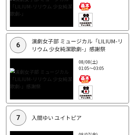
演劇女子部 ミュージカル「LILIUM-リ
6
リウム 少女純潔歌劇-」感謝祭
08/08(土)
01:05～03:05
入間ゆい ユイトピア
7
08/07(金)