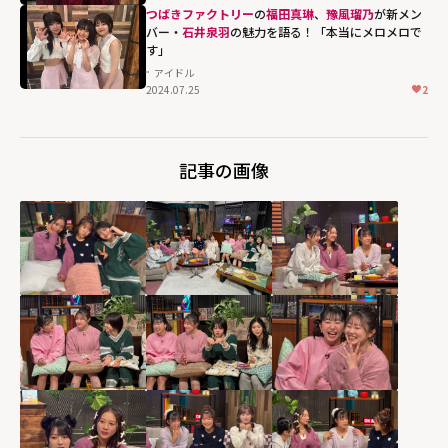
height="203"
つばきファクトリー
の
福田真琳
、
豫風瑠乃
が新メン
loading="lazy"
バー・
石井泉羽
の魅力を語る！「本当にメロメロで
fetchpriority="h
す」
igh">
アイドル
2024.07.25
2
記事の画像