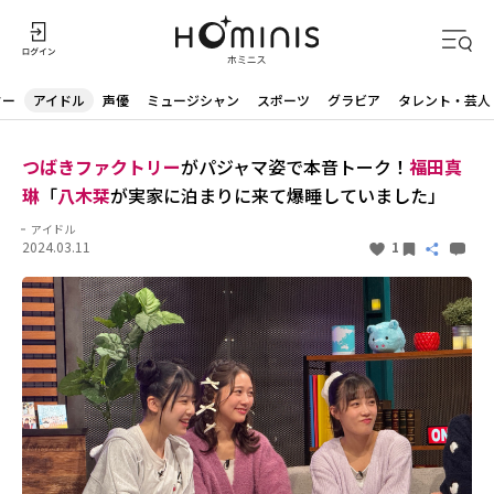
ター
アイドル
声優
ミュージシャン
スポーツ
グラビア
タレント・芸人
つばきファクトリー
がパジャマ姿で本音トーク！
福田真
琳
「
八木栞
が実家に泊まりに来て爆睡していました」
アイドル
2024.03.11
1