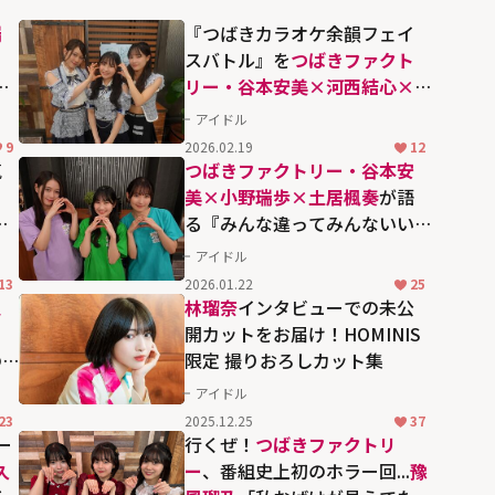
瑞
『つばきカラオケ余韻フェイ
×
スバトル』を
つばきファクト
ト
リー・谷本安美×河西結心×
ァ
土居楓奏
が語る、久しぶりの
アイドル
カラオケ企画と公開収録への
9
2026.02.19
12
期待
気
つばきファクトリー・谷本安
×
美×小野瑞歩×土居楓奏
が語
ー)
る『みんな違ってみんないい
ン
サミット』の舞台裏 ピリつい
アイドル
た雰囲気を演出した仕掛け人
13
2026.01.22
25
の思惑
泉
林瑠奈
インタビューでの未公
ト
開カットをお届け！HOMINIS
の
限定 撮りおろしカット集
"ま
アイドル
23
2025.12.25
37
ー
行くぜ！
つばきファクトリ
久
ー
、番組史上初のホラー回...
豫