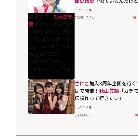
保史緒里
「似ているんだけ
似ていない。だけど2人はつ
アイドル
がってる」
梅澤美波×
久保史緒
2025.12.24
里
「似ているんだけ
ど似ていない。だけ
ど2人はつながって
る」" width="304"
height="203"
loading="lazy"
fetchpriority="high
">
さにこ
加入8周年企画を行く
ばで開催！
秋山眞緒
「ガチ
伝説作って行きたい」
アイドル
2024.08.09