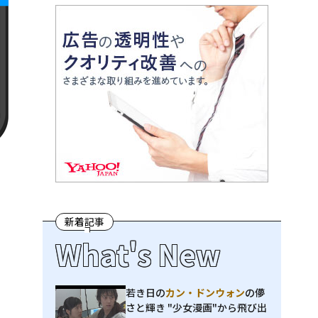
新着記事
What's New
若き日の
カン・ドンウォン
の儚
さと輝き "少女漫画"から飛び出