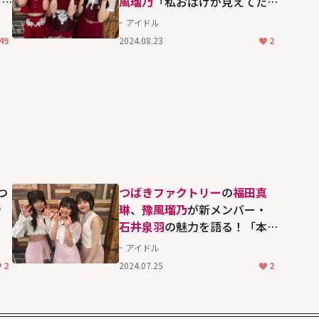
ど
風瑠乃
「私おばけが見えてた
な
んですよ。」灼熱ライブへの
アイドル
意気込みも語る！
49
2024.08.23
2
つ
つばきファクトリー
の
福田真
で
琳
、
豫風瑠乃
が新メンバー・
石井泉羽
の魅力を語る！「本
当にメロメロです」
アイドル
2
2024.07.25
2