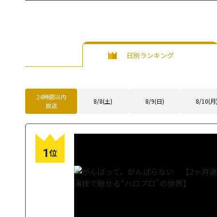
日別ランキング
24時間以内
8/8(土)
8/9(日)
8/10(月
放送
1
位