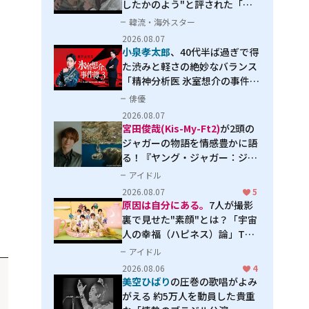
したかのよう"と評された「オ
オカミの誘惑」
韓流・海外スター
2026.08.07
小泉孝太郎
、40代半ば過ぎで得
た渋みと軽さの絶妙なバランス
「精神分析医 氷室想介の事件簿
３」で見せる進化
俳優
2026.08.07
宮田俊哉(Kis-My-Ft2)
が2頭の
ジャガーの物語を情感豊かに語
る！『ヤング・ジャガー：ジャ
ングル王への道』『ジャガーと
アイドル
ウミガメの物語：熱帯林の守護
2026.08.07
5
神』で見せるナレーションの妙
原因は自分にある。
7人が撮影
裏で見せた"素顔"とは？「宇宙
人の幸福（ハピネス）論」THE
MAKING
アイドル
2026.08.06
4
美空ひばり
の圧巻の歌唱がよみ
がえる 約5万人を動員した貴重