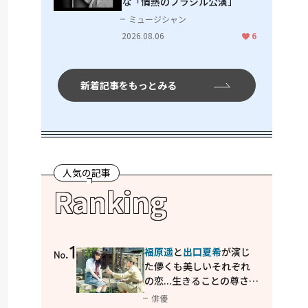
な「情熱のブラジル公演」
ミュージシャン
2026.08.06
6
新着記事をもっとみる
人気の記事
Ranking
1
福原遥
と
出口夏希
が演じ
No.
た儚くも美しいそれぞれ
の恋...生きることの尊さを
教えてくれた映画「あの
俳優