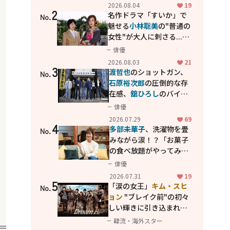
花が咲く丘で、君とまた出
2026.08.04
19
2
会えたら。」
名作ドラマ「すいか」で
No.
魅せる
小林聡美
の"普通の
女性"が大人に刺さる...映
画「かもめ食堂」にも通
俳優
じる静かな芝居
2026.08.03
21
3
渡哲也
のショットガン、
No.
石原裕次郎
の圧倒的な存
在感、
舘ひろし
のバイク
アクション！"大門軍
俳優
団"のカッコよさが詰まっ
2026.07.29
69
4
た「西部警察 PART-II」
多部未華子
、洗濯物を畳
No.
みながら涙！？「お菓子
の食べ放題がやってみた
い」ハンディファン4台の
俳優
暑さ対策も明かす
2026.07.31
19
5
「涙の女王」
キム・スヒ
No.
ョン
"ブレイク前"の初々
しい輝きに引き込まれ
る...
2PM テギョン
ら豪華
韓流・海外スター
共演の青春名作「ドリー