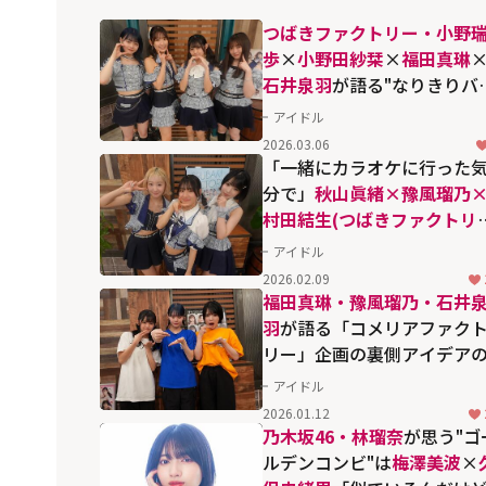
つばきファクトリー・小野
歩
×
小野田紗栞
×
福田真琳
石井泉羽
が語る"なりきりバ
ル"の裏側...「シャッフルフ
アイドル
クトリー2026」で暴露も
2026.03.06
「一緒にカラオケに行った
分で」
秋山眞緒×豫風瑠乃
村田結生(つばきファクトリ
が語る「行くつば」ラブソ
アイドル
グ企画
2026.02.09
福田真琳・豫風瑠乃・石井
羽
が語る「コメリアファク
リー」企画の裏側――アイデア
発端から止まらない"お米愛
アイドル
で
2026.01.12
乃木坂46・林瑠奈
が思う"ゴ
ルデンコンビ"は
梅澤美波
×