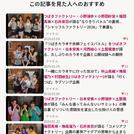
この記事を見た人へのおすすめ
つばきファクトリー・小野瑞歩
×
小野田紗栞
×
福田
真琳
×
石井泉羽
が語る"なりきりバトル"の裏側...
「シャッフルファクトリー2026」で暴露も
アイドル
2026.03.06
9
『つばきカラオケ余韻フェイスバトル』を
つばきフ
ァクトリー・谷本安美×河西結心×土居楓奏
が語
る、久しぶりのカラオケ企画と公開収録への期待
アイドル
2026.02.19
12
「一緒にカラオケに行った気分で」
秋山眞緒×豫風
瑠乃×村田結生(つばきファクトリー)
が語る「行く
つば」ラブソング企画
アイドル
2026.02.09
13
つばきファクトリー・谷本安美×小野瑞歩×土居楓
奏
が語る『みんな違ってみんないいサミット』の舞
台裏 ピリついた雰囲気を演出した仕掛け人の思惑
アイドル
2026.01.22
25
福田真琳・豫風瑠乃・石井泉羽
が語る「コメリアフ
ァクトリー」企画の裏側――アイデアの発端から止まら