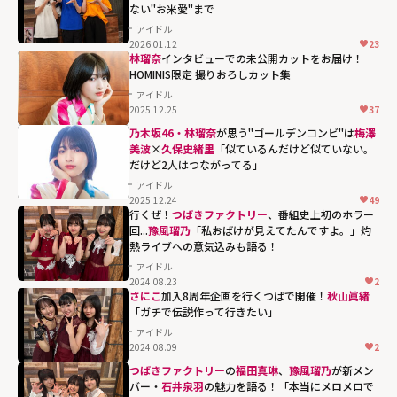
ない"お米愛"まで
アイドル
2026.01.12
23
林瑠奈
インタビューでの未公開カットをお届け！
HOMINIS限定 撮りおろしカット集
アイドル
2025.12.25
37
乃木坂46・林瑠奈
が思う"ゴールデンコンビ"は
梅澤
美波
×
久保史緒里
「似ているんだけど似ていない。
だけど2人はつながってる」
アイドル
2025.12.24
49
梅澤美波×
久保
行くぜ！
つばきファクトリー
、番組史上初のホラー
史緒里
「似てい
回...
豫風瑠乃
「私おばけが見えてたんですよ。」灼
熱ライブへの意気込みも語る！
るんだけど似て
アイドル
いない。だけど2
2024.08.23
2
人はつながって
さにこ
加入8周年企画を行くつばで開催！
秋山眞緒
「ガチで伝説作って行きたい」
る」"
アイドル
width="304"
2024.08.09
2
height="203"
つばきファクトリー
の
福田真琳
、
豫風瑠乃
が新メン
loading="lazy"
バー・
石井泉羽
の魅力を語る！「本当にメロメロで