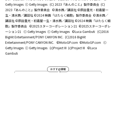
Getty Images
ⓒ Getty Images
(C) 2023『あんのこと』製作委員会
(C)
2023『あんのこと』製作委員会
©清水茜／講談社 ©原田重光・初嘉屋一
生・清水茜／講談社 ©2024 映画「はたらく細胞」製作委員会
©清水茜／
講談社 ©原田重光・初嘉屋一生・清水茜／講談社 ©2024 映画「はたらく細
胞」製作委員会
©2025スターコーポレーション21
©2025スターコーポレ
ーション21
ⓒ Getty Images
ⓒ Getty Images
©Luca Gambuti
(C)2016
BigHit Entertainment/PONY CANYON INC.
(C)2016 BigHit
Entertainment/PONY CANYON INC.
©MotoGP.com
©MotoGP.com
ⓒ
Getty Images
ⓒ Getty Images
(c)Project III
(c)Project III
©Luca
Gambuti
おすすめ情報