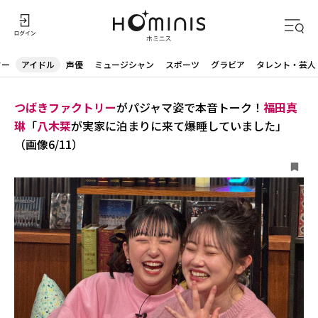
ター
アイドル
声優
ミュージシャン
スポーツ
グラビア
タレント・芸人
つばきファクトリー
がパジャマ姿で本音トーク！
福田真
琳
「
八木栞
が実家に泊まりに来て爆睡していました」
（画像6/11）