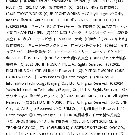
Limited
(C)Media Caravan International Limited
(C) MBC PLUS
(C) MBC
PLUS
(C)「2019 L♡DK」製作委員会
(C)「2019 L♡DK」製作委員会
(C)UP-FRONT WORKS
(C)UP-FRONT WORKS
ⓒ Getty Images
ⓒ Getty
Images
©2026 TAKE SHOBO CO.,LTD.
©2026 TAKE SHOBO CO.,LTD.
(C)2023 映画「ギーツ・キングオージャー」製作委員会 (C)石森プロ・テレ
ビ朝日・ADK EM・東映
(C)2023 映画「ギーツ・キングオージャー」製作委
員会 (C)石森プロ・テレビ朝日・ADK EM・東映
(C)舞台「それってキセキ」
製作委員会（キョードーファクトリー、ローソンチケット）
(C)舞台「それ
ってキセキ」製作委員会（キョードーファクトリー、ローソンチケット）
©BS-TBS
©BS-TBS
(C)BNOI/アイナナ製作委員会
(C)BNOI/アイナナ製作
委員会
(C) 2021 BIGHIT MUSIC / HYBE. All Rights Reserved.
(C) 2021
BIGHIT MUSIC / HYBE. All Rights Reserved.
(C)UP-FRONT WORKS
(C)UP-
FRONT WORKS
ⓒ Getty Images
ⓒ Getty Images
(C)2024 Youku
Information Technology (Beijing) Co., Ltd. All Rights Reserved.
(C)2024
Youku Information Technology (Beijing) Co., Ltd. All Rights Reserved.
©イ
ザワオフィス
©イザワオフィス
(C) 2021 BIGHIT MUSIC / HYBE. All Rights
Reserved.
(C) 2021 BIGHIT MUSIC / HYBE. All Rights Reserved.
ⓒ CJ ENM
Co., Ltd, All Rights Reserved
ⓒ CJ ENM Co., Ltd, All Rights Reserved
ⓒ
Getty Images
ⓒ Getty Images
（C）BNOI/劇場版アイナナ製作委員会
（C）BNOI/劇場版アイナナ製作委員会
(C)BEIJING IQIYI SCIENCE &
TECHNOLOGY CO., LTD.
(C)BEIJING IQIYI SCIENCE & TECHNOLOGY CO.,
LTD.
(C)2026 TAKE SHOBO CO.,LTD.
(C)2026 TAKE SHOBO CO.,LTD.
ⓒ