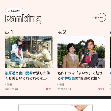
人気の記事
Ranking
一覧へ
1
2
No.
No.
福原遥
と
出口夏希
が演じた儚
名作ドラマ「すいか」で魅せ
くも美しいそれぞれの恋...生
る
小林聡美
の"普通の女性"が
きることの尊さを教えてくれ
大人に刺さる...映画「かもめ
俳優
俳優
た映画「あの花が咲く丘で、
食堂」にも通じる静かな芝居
2026.08.04
25
2026.08.03
23
君とまた出会えたら。」