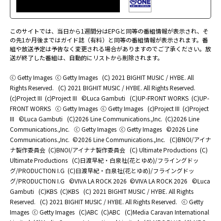
このサイトでは、当日から1週間分はEPGと同等の番組情報が表示され、そ
の先1か月後まではガイド誌（有料）と同等の番組情報が表示されます。番
組や放送予定は予告なく変更される場合がありますのでご了承ください。放
送が終了した番組は、自動的にリストから削除されます。
ⓒ Getty Images
ⓒ Getty Images
(C) 2021 BIGHIT MUSIC / HYBE. All
Rights Reserved.
(C) 2021 BIGHIT MUSIC / HYBE. All Rights Reserved.
(c)Project III
(c)Project III
©Luca Gambuti
(C)UP-FRONT WORKS
(C)UP-
FRONT WORKS
ⓒ Getty Images
ⓒ Getty Images
(c)Project III
(c)Project
III
©Luca Gambuti
(C)2026 Line Communications.,Inc.
(C)2026 Line
Communications.,Inc.
ⓒ Getty Images
ⓒ Getty Images
©2026 Line
Communications.,Inc.
©2026 Line Communications.,Inc.
(C)BNOI/アイナ
ナ製作委員会
(C)BNOI/アイナナ製作委員会
(C) Ultimate Productions
(C)
Ultimate Productions
(C)日渡早紀・白泉社(花とゆめ)/フライングドッ
グ/PRODUCTION I.G
(C)日渡早紀・白泉社(花とゆめ)/フライングドッ
グ/PRODUCTION I.G
©️VIVA LA ROCK 2026
©️VIVA LA ROCK 2026
©Luca
Gambuti
(C)KBS
(C)KBS
(C) 2021 BIGHIT MUSIC / HYBE. All Rights
Reserved.
(C) 2021 BIGHIT MUSIC / HYBE. All Rights Reserved.
ⓒ Getty
Images
ⓒ Getty Images
(C)ABC
(C)ABC
(C)Media Caravan International