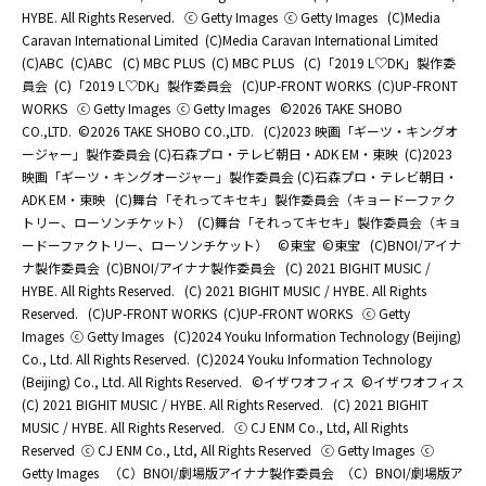
HYBE. All Rights Reserved.
ⓒ Getty Images
ⓒ Getty Images
(C)Media
Caravan International Limited
(C)Media Caravan International Limited
(C)ABC
(C)ABC
(C) MBC PLUS
(C) MBC PLUS
(C)「2019 L♡DK」製作委
員会
(C)「2019 L♡DK」製作委員会
(C)UP-FRONT WORKS
(C)UP-FRONT
WORKS
ⓒ Getty Images
ⓒ Getty Images
©2026 TAKE SHOBO
CO.,LTD.
©2026 TAKE SHOBO CO.,LTD.
(C)2023 映画「ギーツ・キングオ
ージャー」製作委員会 (C)石森プロ・テレビ朝日・ADK EM・東映
(C)2023
映画「ギーツ・キングオージャー」製作委員会 (C)石森プロ・テレビ朝日・
ADK EM・東映
(C)舞台「それってキセキ」製作委員会（キョードーファク
トリー、ローソンチケット）
(C)舞台「それってキセキ」製作委員会（キョ
ードーファクトリー、ローソンチケット）
©東宝
©東宝
(C)BNOI/アイナ
ナ製作委員会
(C)BNOI/アイナナ製作委員会
(C) 2021 BIGHIT MUSIC /
HYBE. All Rights Reserved.
(C) 2021 BIGHIT MUSIC / HYBE. All Rights
Reserved.
(C)UP-FRONT WORKS
(C)UP-FRONT WORKS
ⓒ Getty
Images
ⓒ Getty Images
(C)2024 Youku Information Technology (Beijing)
Co., Ltd. All Rights Reserved.
(C)2024 Youku Information Technology
(Beijing) Co., Ltd. All Rights Reserved.
©イザワオフィス
©イザワオフィス
(C) 2021 BIGHIT MUSIC / HYBE. All Rights Reserved.
(C) 2021 BIGHIT
MUSIC / HYBE. All Rights Reserved.
ⓒ CJ ENM Co., Ltd, All Rights
Reserved
ⓒ CJ ENM Co., Ltd, All Rights Reserved
ⓒ Getty Images
ⓒ
Getty Images
（C）BNOI/劇場版アイナナ製作委員会
（C）BNOI/劇場版ア