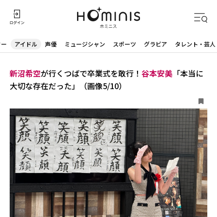
ター
アイドル
声優
ミュージシャン
スポーツ
グラビア
タレント・芸人
新沼希空
が行くつばで卒業式を敢行！
谷本安美
「本当に
大切な存在だった」（画像5/10）