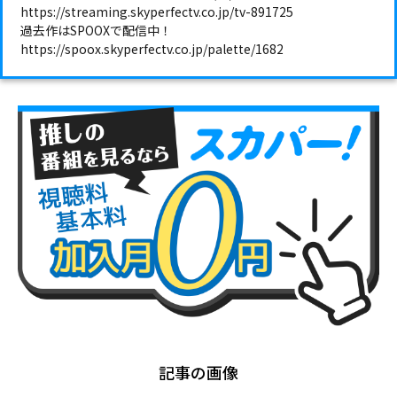
https://streaming.skyperfectv.co.jp/tv-891725
過去作はSPOOXで配信中！
https://spoox.skyperfectv.co.jp/palette/1682
記事の画像