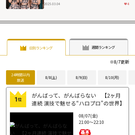
igh">
2025.03.04
4
週間ランキング
日別ランキング
※
8/7
更新
24時間以内
8/8(土)
8/9(日)
8/10(月)
放送
がんばって、がんばらない 【2ヶ月
1
位
連続 演技で魅せる“ハロプロ”の世界】
08/07(金)
21:00～22:10