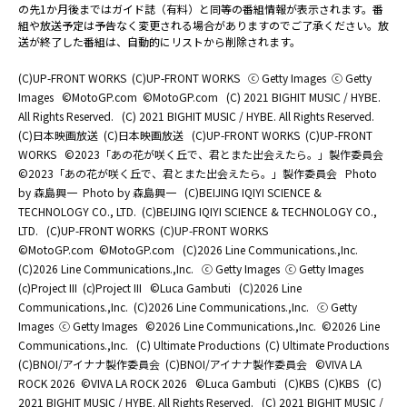
の先1か月後まではガイド誌（有料）と同等の番組情報が表示されます。番
組や放送予定は予告なく変更される場合がありますのでご了承ください。放
送が終了した番組は、自動的にリストから削除されます。
(C)UP-FRONT WORKS
(C)UP-FRONT WORKS
ⓒ Getty Images
ⓒ Getty
Images
©MotoGP.com
©MotoGP.com
(C) 2021 BIGHIT MUSIC / HYBE.
All Rights Reserved.
(C) 2021 BIGHIT MUSIC / HYBE. All Rights Reserved.
(C)日本映画放送
(C)日本映画放送
(C)UP-FRONT WORKS
(C)UP-FRONT
WORKS
©2023「あの花が咲く丘で、君とまた出会えたら。」製作委員会
©2023「あの花が咲く丘で、君とまた出会えたら。」製作委員会
Photo
by 森島興一
Photo by 森島興一
(C)BEIJING IQIYI SCIENCE &
TECHNOLOGY CO., LTD.
(C)BEIJING IQIYI SCIENCE & TECHNOLOGY CO.,
LTD.
(C)UP-FRONT WORKS
(C)UP-FRONT WORKS
©MotoGP.com
©MotoGP.com
(C)2026 Line Communications.,Inc.
(C)2026 Line Communications.,Inc.
ⓒ Getty Images
ⓒ Getty Images
(c)Project III
(c)Project III
©Luca Gambuti
(C)2026 Line
Communications.,Inc.
(C)2026 Line Communications.,Inc.
ⓒ Getty
Images
ⓒ Getty Images
©2026 Line Communications.,Inc.
©2026 Line
Communications.,Inc.
(C) Ultimate Productions
(C) Ultimate Productions
(C)BNOI/アイナナ製作委員会
(C)BNOI/アイナナ製作委員会
©️VIVA LA
ROCK 2026
©️VIVA LA ROCK 2026
©Luca Gambuti
(C)KBS
(C)KBS
(C)
2021 BIGHIT MUSIC / HYBE. All Rights Reserved.
(C) 2021 BIGHIT MUSIC /