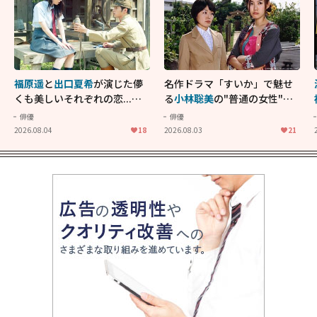
福原遥
と
出口夏希
が演じた儚
名作ドラマ「すいか」で魅せ
くも美しいそれぞれの恋...生
る
小林聡美
の"普通の女性"が
きることの尊さを教えてくれ
大人に刺さる...映画「かもめ
俳優
俳優
た映画「あの花が咲く丘で、
食堂」にも通じる静かな芝居
2026.08.04
18
2026.08.03
21
君とまた出会えたら。」