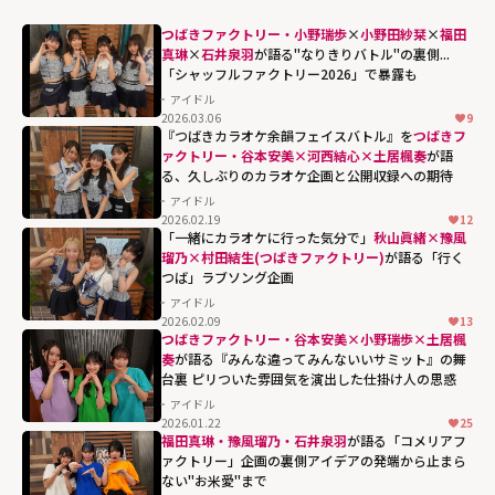
つばきファクトリー・小野瑞歩
×
小野田紗栞
×
福田
真琳
×
石井泉羽
が語る"なりきりバトル"の裏側...
「シャッフルファクトリー2026」で暴露も
アイドル
2026.03.06
9
『つばきカラオケ余韻フェイスバトル』を
つばきフ
ァクトリー・谷本安美×河西結心×土居楓奏
が語
る、久しぶりのカラオケ企画と公開収録への期待
アイドル
2026.02.19
12
「一緒にカラオケに行った気分で」
秋山眞緒×豫風
瑠乃×村田結生(つばきファクトリー)
が語る「行く
つば」ラブソング企画
アイドル
2026.02.09
13
つばきファクトリー・谷本安美×小野瑞歩×土居楓
奏
が語る『みんな違ってみんないいサミット』の舞
台裏 ピリついた雰囲気を演出した仕掛け人の思惑
アイドル
2026.01.22
25
福田真琳・豫風瑠乃・石井泉羽
が語る「コメリアフ
ァクトリー」企画の裏側――アイデアの発端から止まら
ない"お米愛"まで