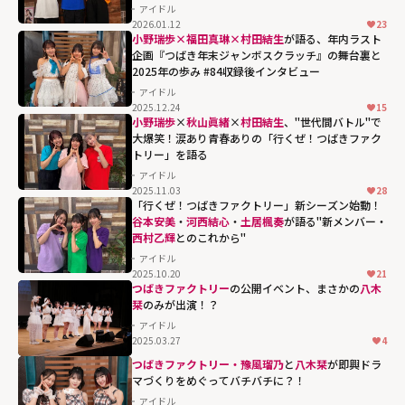
アイドル
2026.01.12
23
小野瑞歩×福田真琳×村田結生
が語る、年内ラスト
企画『つばき年末ジャンボスクラッチ』の舞台裏と
2025年の歩み #84収録後インタビュー
アイドル
2025.12.24
15
小野瑞歩
×
秋山眞緒
×
村田結生
、"世代間バトル"で
大爆笑！涙あり青春ありの「行くぜ！つばきファク
トリー」を語る
アイドル
2025.11.03
28
「行くぜ！つばきファクトリー」新シーズン始動！
谷本安美
・
河西結心
・
土居楓奏
が語る"新メンバー・
西村乙輝
とのこれから"
アイドル
2025.10.20
21
西村乙輝とのこ
つばきファクトリー
の公開イベント、まさかの
八木
れから""
栞
のみが出演！？
width="304"
アイドル
2025.03.27
4
height="203"
つばきファクトリー・豫風瑠乃
と
八木栞
が即興ドラ
loading="lazy"
マづくりをめぐってバチバチに？！
fetchpriority="h
アイドル