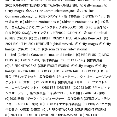
2025 RAI-RADIOTELEVISIONE ITALIANA - ANELE SRL
ⓒ Getty Images
ⓒ
Getty Images
©2026 Line Communications.,Inc.
©2026 Line
Communications.,Inc.
(C)BNOI/アイナナ製作委員会
(C)BNOI/アイナナ製
作委員会
(C) Ultimate Productions
(C) Ultimate Productions
(C)日渡早
紀・白泉社(花とゆめ)/フライングドッグ/PRODUCTION I.G
(C)日渡早紀・
白泉社(花とゆめ)/フライングドッグ/PRODUCTION I.G
©Luca Gambuti
(C)KBS
(C)KBS
(C) 2021 BIGHIT MUSIC / HYBE. All Rights Reserved.
(C)
2021 BIGHIT MUSIC / HYBE. All Rights Reserved.
ⓒ Getty Images
ⓒ Getty
Images
(C)ABC
(C)ABC
(C)Media Caravan International
Limited
(C)Media Caravan International Limited
(C) MBC PLUS
(C) MBC
PLUS
(C)「2019 L♡DK」製作委員会
(C)「2019 L♡DK」製作委員会
(C)UP-FRONT WORKS
(C)UP-FRONT WORKS
ⓒ Getty Images
ⓒ Getty
Images
©2026 TAKE SHOBO CO.,LTD.
©2026 TAKE SHOBO CO.,LTD.
(C)
舞台「それってキセキ」製作委員会（キョードーファクトリー、ローソンチ
ケット）
(C)舞台「それってキセキ」製作委員会（キョードーファクトリ
ー、ローソンチケット）
©BS-TBS
©BS-TBS
(C)2023 映画「ギーツ・キ
ングオージャー」製作委員会 (C)石森プロ・テレビ朝日・ADK EM・東映
(C)2023 映画「ギーツ・キングオージャー」製作委員会 (C)石森プロ・テレ
ビ朝日・ADK EM・東映
(C)BNOI/アイナナ製作委員会
(C)BNOI/アイナナ製
作委員会
©東宝
©東宝
(C)UP-FRONT WORKS
(C)UP-FRONT WORKS
(C) 2021 BIGHIT MUSIC / HYBE. All Rights Reserved.
(C) 2021 BIGHIT