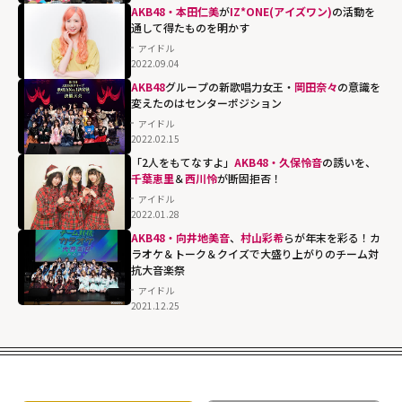
AKB48・本田仁美
が
IZ*ONE(アイズワン)
の活動を
通して得たものを明かす
アイドル
2022.09.04
AKB48
グループの新歌唱力女王・
岡田奈々
の意識を
変えたのはセンターポジション
アイドル
2022.02.15
「2人をもてなすよ」
AKB48・久保怜音
の誘いを、
千葉恵里
＆
西川怜
が断固拒否！
アイドル
2022.01.28
AKB48・向井地美音
、
村山彩希
らが年末を彩る！カ
ラオケ＆トーク＆クイズで大盛り上がりのチーム対
抗大音楽祭
アイドル
2021.12.25