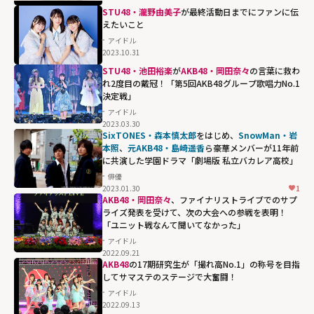
STU48・瀧野由美子
が最終活動日までにファンに伝
えたいこと
アイドル
2023.10.31
STU48・池田裕楽
が
AKB48・岡田奈々
の言葉に救わ
れ2度目の戴冠！「第5回AKB48グループ歌唱力No.1
決定戦」
アイドル
2023.03.30
SixTONES・森本慎太郎
をはじめ、
SnowMan・岩
本照
、
元AKB48・島崎遥香
ら豪華メンバーが11年前
に共演した学園ドラマ「劇場版 私立バカレア高校」
俳優
2023.01.30
1
AKB48・岡田奈々
、ファイナリストライブでのサプ
ライズ発表を受けて、次の大会への参戦を表明！
「ユニット戦なんて聞いてなかった」
アイドル
2022.09.21
AKB48
の17期研究生が「撮れ高No.1」の称号を目指
してサマステのステージで大奮闘！
アイドル
2022.09.13