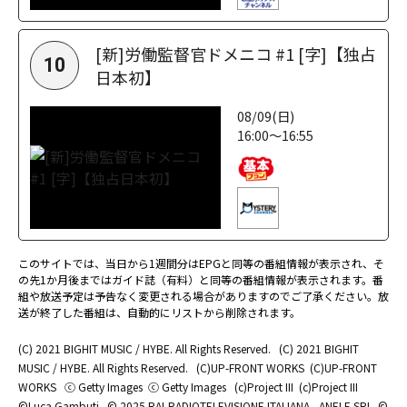
[新]労働監督官ドメニコ #1 [字]【独占
10
日本初】
08/09(日)
16:00～16:55
このサイトでは、当日から1週間分はEPGと同等の番組情報が表示され、そ
の先1か月後まではガイド誌（有料）と同等の番組情報が表示されます。番
組や放送予定は予告なく変更される場合がありますのでご了承ください。放
送が終了した番組は、自動的にリストから削除されます。
(C) 2021 BIGHIT MUSIC / HYBE. All Rights Reserved.
(C) 2021 BIGHIT
MUSIC / HYBE. All Rights Reserved.
(C)UP-FRONT WORKS
(C)UP-FRONT
WORKS
ⓒ Getty Images
ⓒ Getty Images
(c)Project III
(c)Project III
©Luca Gambuti
© 2025 RAI-RADIOTELEVISIONE ITALIANA - ANELE SRL
©