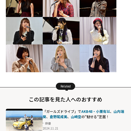
Related
この記事を見た人へのおすすめ
「ガールズドライブ」で
AKB48・小栗有以
、
山内瑞
葵
、
倉野尾成美
、
山崎空
の"魅せる"芝居！
俳優
2024.11.21