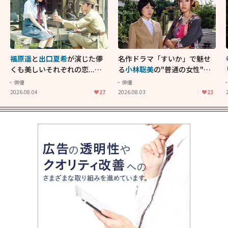
福原遥
と
出口夏希
が演じた儚
名作ドラマ「すいか」で魅せ
くも美しいそれぞれの恋...生
る
小林聡美
の"普通の女性"が
きることの尊さを教えてくれ
大人に刺さる...映画「かもめ
俳優
俳優
た映画「あの花が咲く丘で、
食堂」にも通じる静かな芝居
2026.08.04
27
2026.08.03
23
君とまた出会えたら。」