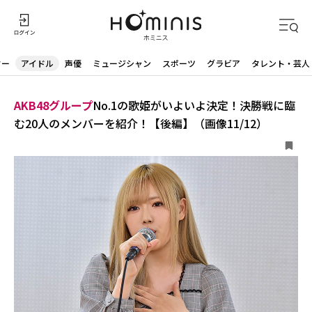
ター
アイドル
声優
ミュージシャン
スポーツ
グラビア
タレント・芸人
AKB48グループ
No.1の歌姫がいよいよ決定！決勝戦に臨
む20人のメンバーを紹介！【後編】（画像11/12）