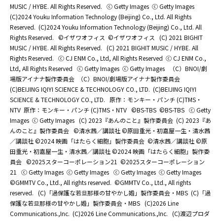
MUSIC / HYBE. All Rights Reserved.
ⓒ Getty Images
ⓒ Getty Images
(C)2024 Youku Information Technology (Beijing) Co., Ltd. All Rights
Reserved.
(C)2024 Youku Information Technology (Beijing) Co., Ltd. All
Rights Reserved.
©イザワオフィス
©イザワオフィス
(C) 2021 BIGHIT
MUSIC / HYBE. All Rights Reserved.
(C) 2021 BIGHIT MUSIC / HYBE. All
Rights Reserved.
ⓒ CJ ENM Co., Ltd, All Rights Reserved
ⓒ CJ ENM Co.,
Ltd, All Rights Reserved
ⓒ Getty Images
ⓒ Getty Images
（C）BNOI/劇
場版アイナナ製作委員会
（C）BNOI/劇場版アイナナ製作委員会
(C)BEIJING IQIYI SCIENCE & TECHNOLOGY CO., LTD.
(C)BEIJING IQIYI
SCIENCE & TECHNOLOGY CO., LTD.
原作：モンキー・パンチ (C)TMS・
NTV
原作：モンキー・パンチ (C)TMS・NTV
©BS-TBS
©BS-TBS
ⓒ Getty
Images
ⓒ Getty Images
(C) 2023『あんのこと』製作委員会
(C) 2023『あ
んのこと』製作委員会
©清水茜／講談社 ©原田重光・初嘉屋一生・清水茜
／講談社 ©2024 映画「はたらく細胞」製作委員会
©清水茜／講談社 ©原
田重光・初嘉屋一生・清水茜／講談社 ©2024 映画「はたらく細胞」製作委
員会
©2025スターコーポレーション21
©2025スターコーポレーション
21
ⓒ Getty Images
ⓒ Getty Images
ⓒ Getty Images
ⓒ Getty Images
©GMMTV Co., Ltd., All rights reserved.
©GMMTV Co., Ltd., All rights
reserved.
(C)「過保護な若旦那様の甘やかし婚」製作委員会・MBS
(C)「過
保護な若旦那様の甘やかし婚」製作委員会・MBS
(C)2026 Line
Communications.,Inc.
(C)2026 Line Communications.,Inc.
(C)渡辺プロダ