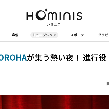
声優
ミュージシャン
スポーツ
グラビ
OROHA
が集う熱い夜！ 進行役