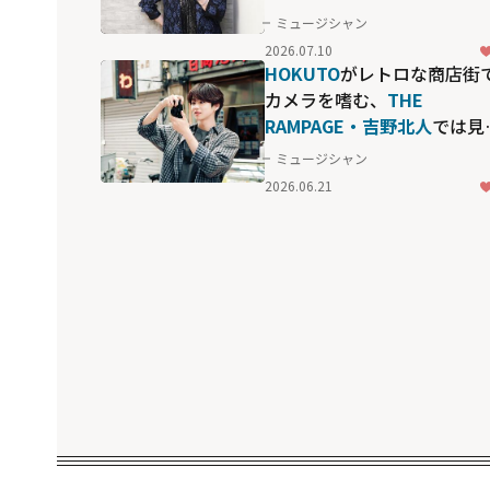
た」
ミュージシャン
2026.07.10
HOKUTO
がレトロな商店街
カメラを嗜む、
THE
RAMPAGE・吉野北人
では見
れない"素の顔"
ミュージシャン
2026.06.21