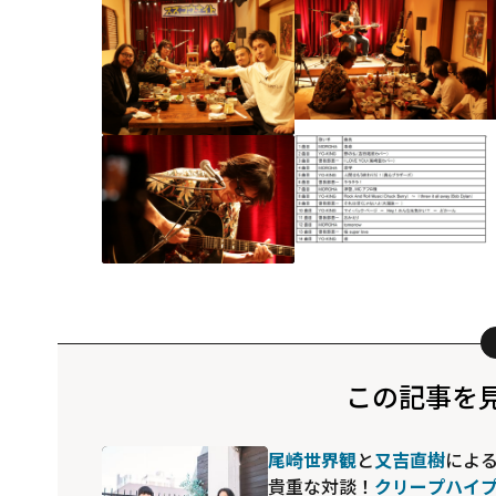
この記事を
尾崎世界観
と
又吉直樹
によ
貴重な対談！
クリープハイ