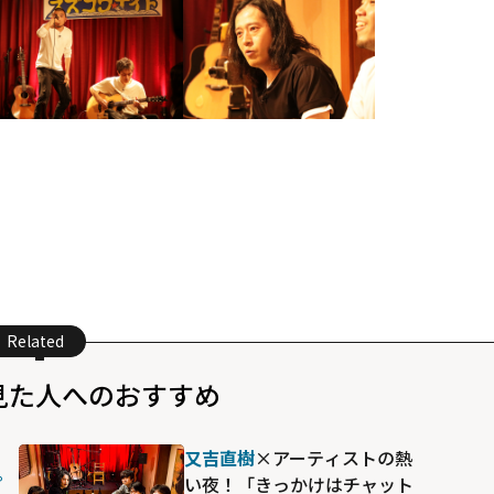
Related
見た人へのおすすめ
る
又吉直樹
×アーティストの熱
プ
い夜！「きっかけはチャット