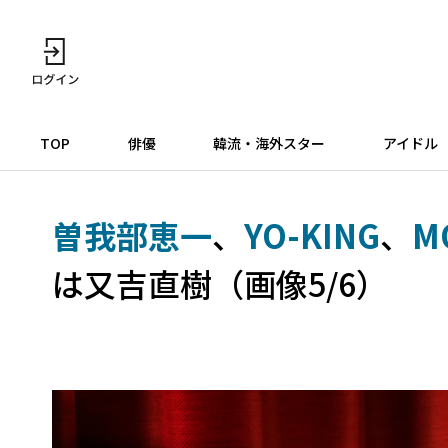
TOP
俳優
韓流・海外スター
アイドル
曽我部恵一
、
YO-KING
、
M
は又吉直樹（画像5/6）