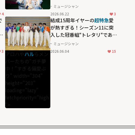
パー！30周年】
ミュージシャン
4
2026.06.22
3
で
結成15周年イヤーの
超特急
愛
が熱すぎる！シーズン11に突
ら
入した冠番組"トレタリ"であら
わになった、
アロハ
や
ハル
ら
ミュージシャン
メンバーたちの"ガチ夢中！"す
3
2026.06.04
15
アロハや
ハル
らメン
ぎる偏愛ぶり
バーたちの"ガチ夢
中！"すぎる偏愛ぶ
り" width="304"
height="203"
loading="lazy"
fetchpriority="high
">