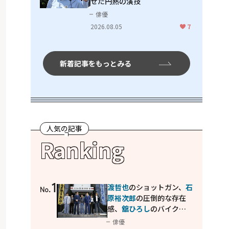
せた円熟の演技
俳優
2026.08.05
7
新着記事をもっとみる
人気の記事
Ranking
1
渡哲也
のショットガン、
石
No.
原裕次郎
の圧倒的な存在
感、
舘ひろし
のバイクア
クション！"大門軍団"の
俳優