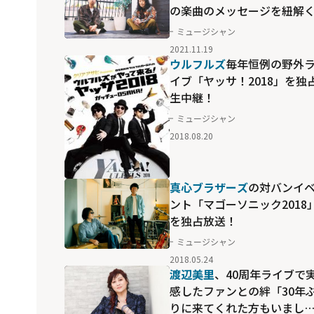
の楽曲のメッセージを紐解
ミュージシャン
2021.11.19
ウルフルズ
毎年恒例の野外
イブ「ヤッサ！2018」を独
生中継！
ミュージシャン
2018.08.20
真心ブラザーズ
の対バンイ
ント「マゴーソニック2018
を独占放送！
ミュージシャン
2018.05.24
渡辺美里
、40周年ライブで
感したファンとの絆「30年
りに来てくれた方もいまし