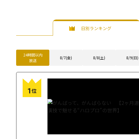
日別ランキング
24時間以内
8/7(金)
8/8(土)
8/9(日)
放送
1
位