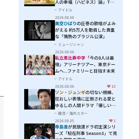
人の幸福（ハピネス）論」THE
MAKING
アイドル
2026.08.06
美空ひばり
の圧巻の歌唱がよみ
がえる 約5万人を動員した貴重
な「情熱のブラジル公演」
ミュージシャン
2026.08.06
私立恵比寿中学
「今の8人は最
強」アリーナツアー、東京ドー
ムへ...ファミリーと目指す未来
アイドル
2026.08.06
13
ソン・ジュンギ
の切ない視線、
狂おしい表情に圧倒される――愛と
ゆるしの人間ドラマ「優しい
男」
韓流・海外スター
2026.08.05
1
寺島進
が民放連ドラ初主演シリ
ーズ「駐在刑事 Season3」で見