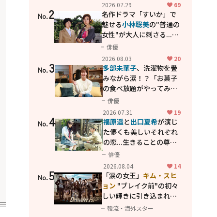
カッコよさが詰まった
2026.07.29
69
2
「西部警察 PART-II」
名作ドラマ「すいか」で
No.
魅せる
小林聡美
の"普通の
女性"が大人に刺さる...映
画「かもめ食堂」にも通
俳優
じる静かな芝居
2026.08.03
20
3
多部未華子
、洗濯物を畳
No.
みながら涙！？「お菓子
の食べ放題がやってみた
い」ハンディファン4台の
俳優
暑さ対策も明かす
2026.07.31
19
4
福原遥
と
出口夏希
が演じ
No.
た儚くも美しいそれぞれ
の恋...生きることの尊さ
を教えてくれた映画「あ
俳優
の花が咲く丘で、君とま
2026.08.04
14
5
た出会えたら。」
「涙の女王」
キム・スヒ
No.
ョン
"ブレイク前"の初々
しい輝きに引き込まれ
る...
2PM テギョン
ら豪華
韓流・海外スター
共演の青春名作「ドリー