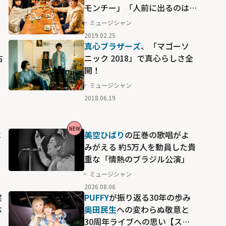
く
モンチー」「人前に出るのは
15年ぶり」と衝撃告白も
ミュージシャン
2019.02.25
ラ
真心ブラザーズ
、「マゴーソ
占
ニック 2018」で真心らしさ全
開！
ミュージシャン
2018.06.19
NEW
ベ
美空ひばり
の圧巻の歌唱がよ
」
みがえる 約5万人を動員した貴
重な「情熱のブラジル公演」
ミュージシャン
2026.08.06
実
PUFFY
が振り返る30年の歩み
ぶ
奥田民生
への変わらぬ敬意と
30周年ライブへの思い【スカ