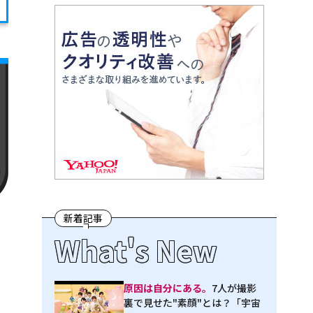
新着記事
What's New
原因は自分にある。
7人が撮影
裏で見せた"素顔"とは？「宇宙