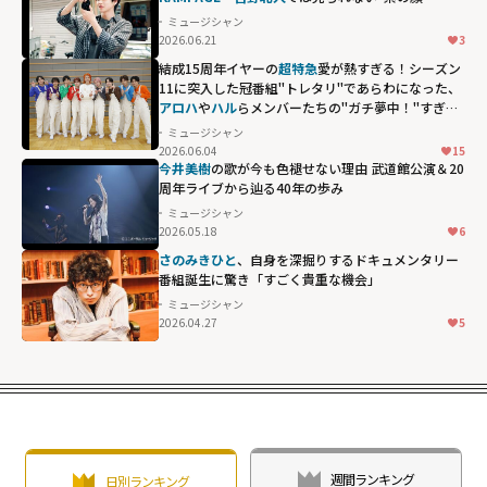
ミュージシャン
2026.06.21
3
結成15周年イヤーの
超特急
愛が熱すぎる！シーズン
11に突入した冠番組"トレタリ"であらわになった、
アロハ
や
ハル
らメンバーたちの"ガチ夢中！"すぎる
偏愛ぶり
ミュージシャン
2026.06.04
15
アロハや
ハル
ら
今井美樹
の歌が今も色褪せない理由 武道館公演＆20
メンバーたち
周年ライブから辿る40年の歩み
の"ガチ夢
ミュージシャン
2026.05.18
6
中！"すぎる偏愛
さのみきひと
、自身を深掘りするドキュメンタリー
ぶり"
番組誕生に驚き「すごく貴重な機会」
width="304"
ミュージシャン
height="203"
2026.04.27
5
loading="lazy"
fetchpriority="h
igh">
週間ランキング
日別ランキング