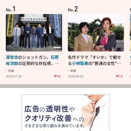
1
2
No.
No.
渡哲也
のショットガン、
石原
名作ドラマ「すいか」で魅せ
裕次郎
の圧倒的な存在感、
舘
る
小林聡美
の"普通の女性"が
ひろし
のバイクアクショ
大人に刺さる...映画「かもめ
俳優
俳優
ン！"大門軍団"のカッコよさ
食堂」にも通じる静かな芝居
2026.07.29
69
2026.08.03
19
が詰まった「西部警察 PART-
II」