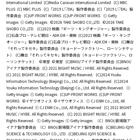
International Limited
(C)Media Caravan International Limited
(C) MBC
PLUS
(C) MBC PLUS
(C)「2019 L♡DK」製作委員会
(C)「2019 L♡DK」製
作委員会
(C)UP-FRONT WORKS
(C)UP-FRONT WORKS
ⓒ Getty
Images
ⓒ Getty Images
©2026 TAKE SHOBO CO.,LTD.
©2026 TAKE
SHOBO CO.,LTD.
(C)2023 映画「ギーツ・キングオージャー」製作委員会
(C)石森プロ・テレビ朝日・ADK EM・東映
(C)2023 映画「ギーツ・キング
オージャー」製作委員会 (C)石森プロ・テレビ朝日・ADK EM・東映
(C)舞台
「それってキセキ」製作委員会（キョードーファクトリー、ローソンチケッ
ト）
(C)舞台「それってキセキ」製作委員会（キョードーファクトリー、ロ
ーソンチケット）
©東宝
©東宝
(C)BNOI/アイナナ製作委員会
(C)BNOI/
アイナナ製作委員会
(C) 2021 BIGHIT MUSIC / HYBE. All Rights Reserved.
(C) 2021 BIGHIT MUSIC / HYBE. All Rights Reserved.
(C)2024 Youku
Information Technology (Beijing) Co., Ltd. All Rights Reserved.
(C)2024
Youku Information Technology (Beijing) Co., Ltd. All Rights Reserved.
ⓒ
Getty Images
ⓒ Getty Images
(C)UP-FRONT WORKS
(C)UP-FRONT
WORKS
©イザワオフィス
©イザワオフィス
ⓒ CJ ENM Co., Ltd, All
Rights Reserved
ⓒ CJ ENM Co., Ltd, All Rights Reserved
(C) 2021 BIGHIT
MUSIC / HYBE. All Rights Reserved.
(C) 2021 BIGHIT MUSIC / HYBE. All
Rights Reserved.
ⓒ Getty Images
ⓒ Getty Images
（C）BNOI/劇場版ア
イナナ製作委員会
（C）BNOI/劇場版アイナナ製作委員会
(C)BEIJING IQIYI
SCIENCE & TECHNOLOGY CO., LTD.
(C)BEIJING IQIYI SCIENCE &