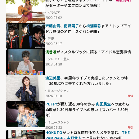
がセーターやエプロン姿で悩殺！
グラビア
2020.07.02
斉藤由貴
、
南野陽子
から
松浦亜弥
まで！トップアイ
ドル熱演の名作「スケバン刑事」
俳優
2020.03.17
浅香唯
がノスタルジックに語る！アイドル恋愛事情
タレント・芸人
2018.04.28
渡辺美里
、40周年ライブで実感したファンとの絆
「30年ぶりに来てくれた方もいました」
ミュージシャン
2026.07.10
4
PUFFY
が振り返る30年の歩み
奥田民生
への変わら
ぬ敬意と30周年ライブへの思い【スカパー！30周
年】
ミュージシャン
2026.06.22
3
HOKUTO
がレトロな商店街でカメラを嗜む、
THE
RAMPAGE・吉野北人
では見られない"素の顔"