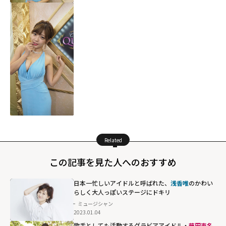
Related
この記事を見た人へのおすすめ
日本一忙しいアイドルと呼ばれた、
浅香唯
のかわい
らしく大人っぽいステージにドキリ
ミュージシャン
2023.01.04
歌手としても活動するグラビアアイドル・
藤田恵名