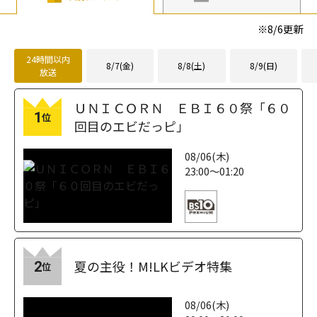
※
8/6
更新
24時間以内
8/7(金)
8/8(土)
8/9(日)
放送
ＵＮＩＣＯＲＮ ＥＢＩ６０祭「６０
1
位
回目のエビだっピ」
08/06(木)
23:00～01:20
夏の主役！M!LKビデオ特集
2
位
08/06(木)