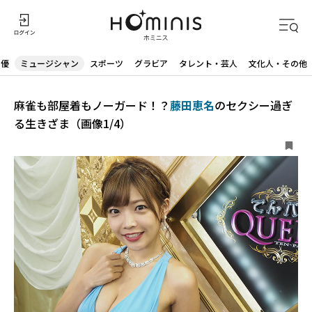
声優
ミュージシャン
スポーツ
グラビア
タレント・芸人
文化人・その他
麻雀も部屋着もノーガード！？
藤田恵名
のセクシー過ぎ
る生きざま（画像1/4）