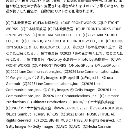
の先1か月後まではガイド誌（有料）と同等の番組情報が表示されます。番
組や放送予定は予告なく変更される場合がありますのでご了承ください。放
送が終了した番組は、自動的にリストから削除されます。
(C)日本映画放送
(C)日本映画放送
(C)UP-FRONT WORKS
(C)UP-FRONT
WORKS
(C)日本映画放送
(C)日本映画放送
(C)UP-FRONT WORKS
(C)UP-
FRONT WORKS
(C)2026 TAKE SHOBO CO.,LTD.
(C)2026 TAKE SHOBO
CO.,LTD.
(C)BEIJING IQIYI SCIENCE & TECHNOLOGY CO., LTD.
(C)BEIJING
IQIYI SCIENCE & TECHNOLOGY CO., LTD.
©2023「あの花が咲く丘で、君
とまた出会えたら。」製作委員会
©2023「あの花が咲く丘で、君とまた出
会えたら。」製作委員会
Photo by 森島興一
Photo by 森島興一
(C)UP-
FRONT WORKS
(C)UP-FRONT WORKS
©MotoGP.com
©MotoGP.com
(C)2026 Line Communications.,Inc.
(C)2026 Line Communications.,Inc.
ⓒ Getty Images
ⓒ Getty Images
(c)Project III
(c)Project III
©Luca
Gambuti
(C)2026 Line Communications.,Inc.
(C)2026 Line
Communications.,Inc.
ⓒ Getty Images
ⓒ Getty Images
©2026 Line
Communications.,Inc.
©2026 Line Communications.,Inc.
(C) Ultimate
Productions
(C) Ultimate Productions
(C)BNOI/アイナナ製作委員会
(C)BNOI/アイナナ製作委員会
©️VIVA LA ROCK 2026
©️VIVA LA ROCK 2026
©Luca Gambuti
(C)KBS
(C)KBS
(C) 2021 BIGHIT MUSIC / HYBE. All
Rights Reserved.
(C) 2021 BIGHIT MUSIC / HYBE. All Rights Reserved.
ⓒ
Getty Images
ⓒ Getty Images
(C)ABC
(C)ABC
(C)Media Caravan