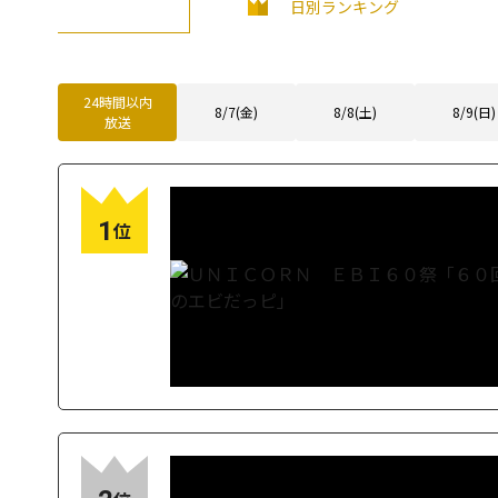
日別ランキング
24時間以内
8/7(金)
8/8(土)
8/9(日)
放送
1
位