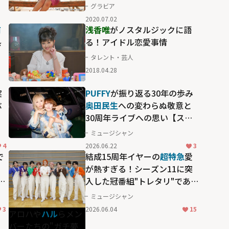
グラビア
2020.07.02
浦
浅香唯
がノスタルジックに語
熱
る！アイドル恋愛事情
タレント・芸人
2018.04.28
実
PUFFY
が振り返る30年の歩み
ぶ
奥田民生
への変わらぬ敬意と
30周年ライブへの思い【スカ
パー！30周年】
ミュージシャン
4
2026.06.22
3
で
結成15周年イヤーの
超特急
愛
が熱すぎる！シーズン11に突
ら
入した冠番組"トレタリ"であら
わになった、
アロハ
や
ハル
ら
ミュージシャン
メンバーたちの"ガチ夢中！"す
3
2026.06.04
15
アロハや
ハル
らメン
ぎる偏愛ぶり
バーたちの"ガチ夢