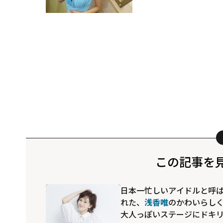
この記事を
日本一忙しいアイドルと呼
れた、
浅香唯
のかわいらし
大人っぽいステージにドキ