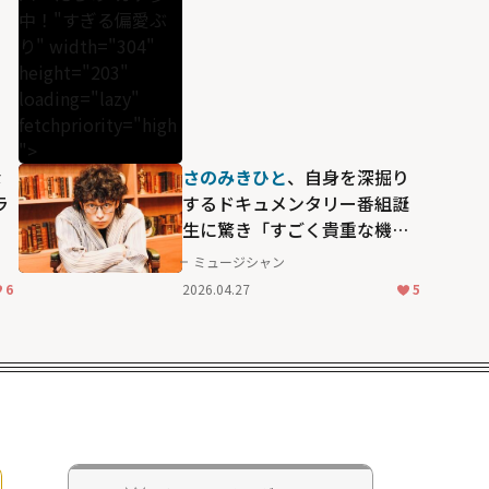
中！"すぎる偏愛ぶ
り" width="304"
height="203"
loading="lazy"
fetchpriority="high
">
な
さのみきひと
、自身を深掘り
ラ
するドキュメンタリー番組誕
生に驚き「すごく貴重な機
会」
ミュージシャン
6
2026.04.27
5