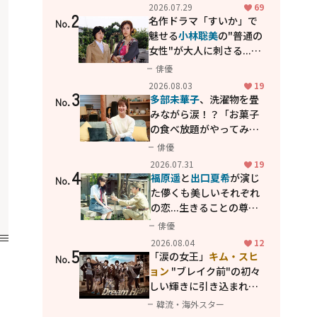
カッコよさが詰まった
2026.07.29
69
2
「西部警察 PART-II」
名作ドラマ「すいか」で
No.
魅せる
小林聡美
の"普通の
女性"が大人に刺さる...映
画「かもめ食堂」にも通
俳優
じる静かな芝居
2026.08.03
19
3
多部未華子
、洗濯物を畳
No.
みながら涙！？「お菓子
の食べ放題がやってみた
い」ハンディファン4台の
俳優
暑さ対策も明かす
2026.07.31
19
4
福原遥
と
出口夏希
が演じ
No.
た儚くも美しいそれぞれ
の恋...生きることの尊さ
を教えてくれた映画「あ
俳優
の花が咲く丘で、君とま
2026.08.04
12
5
た出会えたら。」
「涙の女王」
キム・スヒ
No.
ョン
"ブレイク前"の初々
しい輝きに引き込まれ
る...
2PM テギョン
ら豪華
韓流・海外スター
共演の青春名作「ドリー