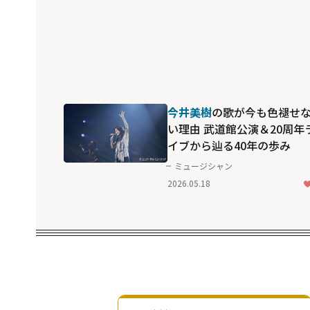
今井美樹
の歌が今も色褪せ
い理由 武道館公演＆20周年
イブから辿る40年の歩み
ミュージシャン
2026.05.18