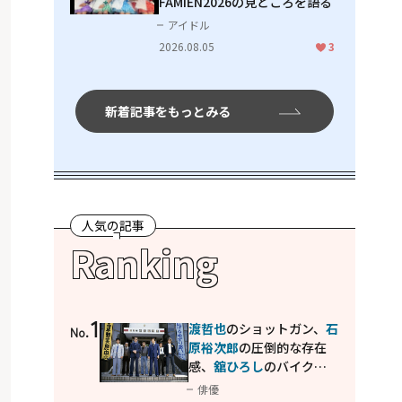
FAMIEN2026の見どころを語る
アイドル
2026.08.05
3
新着記事をもっとみる
人気の記事
Ranking
1
渡哲也
のショットガン、
石
No.
原裕次郎
の圧倒的な存在
感、
舘ひろし
のバイクア
クション！"大門軍団"の
俳優