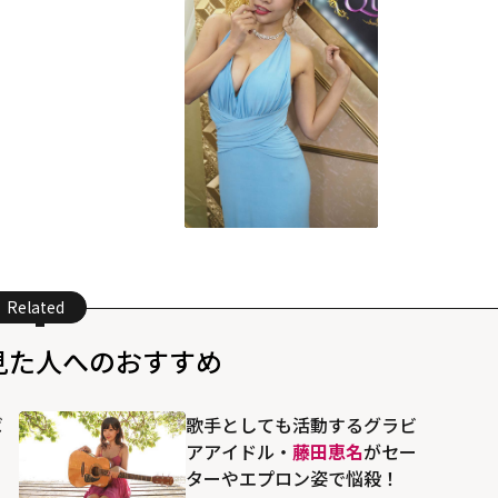
Related
見た人へのおすすめ
ば
歌手としても活動するグラビ
く
アアイドル・
藤田恵名
がセー
リ
ターやエプロン姿で悩殺！