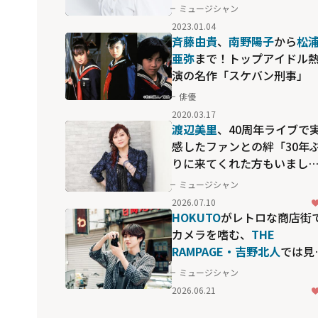
ミュージシャン
2023.01.04
斉藤由貴
、
南野陽子
から
松
亜弥
まで！トップアイドル
演の名作「スケバン刑事」
俳優
2020.03.17
渡辺美里
、40周年ライブで
感したファンとの絆「30年
りに来てくれた方もいまし
た」
ミュージシャン
2026.07.10
HOKUTO
がレトロな商店街
カメラを嗜む、
THE
RAMPAGE・吉野北人
では見
れない"素の顔"
ミュージシャン
2026.06.21