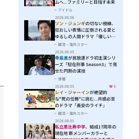
ムへ...ファミリーと目指す未来
アイドル
2026.08.06
ソン・ジュンギ
の切ない視線、
狂おしい表情に圧倒される――愛と
ゆるしの人間ドラマ「優しい
男」
韓流・海外スター
2026.08.05
寺島進
が民放連ドラ初主演シリ
ーズ「駐在刑事 Season3」で見
せた円熟の演技
俳優
2026.08.05
3
レイ・ジャーイン
が絶望的
な"死の任務"に挑む...共感必至
のドラマ「長安のライチ」
韓流・海外スター
2026.08.05
私立恵比寿中学
、結成17周年の
現在地 新メンバーカラーと