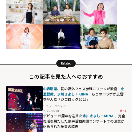
Related
この記事を見た人へのおすすめ
中森明菜
、初の野外フェス参戦にファンが歓喜！
小
室哲哉
、
氷川きよし＋KIINA．
らとのコラボが反響
を呼んだ「ジゴロック2025」
ミュージシャン
2025.06.20
34
デビュー25周年を迎えた
氷川きよし＋KIINA.
、完全
復活を果たした歌手活動再開コンサートでの決意が
込められた圧巻の歌声