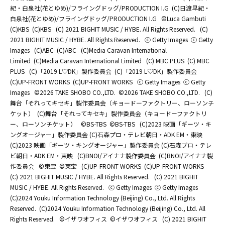
紀・白泉社(花とゆめ)/フライングドッグ/PRODUCTION I.G
(C)日渡早紀・
白泉社(花とゆめ)/フライングドッグ/PRODUCTION I.G
©Luca Gambuti
(C)KBS
(C)KBS
(C) 2021 BIGHIT MUSIC / HYBE. All Rights Reserved.
(C)
2021 BIGHIT MUSIC / HYBE. All Rights Reserved.
ⓒ Getty Images
ⓒ Getty
Images
(C)ABC
(C)ABC
(C)Media Caravan International
Limited
(C)Media Caravan International Limited
(C) MBC PLUS
(C) MBC
PLUS
(C)「2019 L♡DK」製作委員会
(C)「2019 L♡DK」製作委員会
(C)UP-FRONT WORKS
(C)UP-FRONT WORKS
ⓒ Getty Images
ⓒ Getty
Images
©2026 TAKE SHOBO CO.,LTD.
©2026 TAKE SHOBO CO.,LTD.
(C)
舞台「それってキセキ」製作委員会（キョードーファクトリー、ローソンチ
ケット）
(C)舞台「それってキセキ」製作委員会（キョードーファクトリ
ー、ローソンチケット）
©BS-TBS
©BS-TBS
(C)2023 映画「ギーツ・キ
ングオージャー」製作委員会 (C)石森プロ・テレビ朝日・ADK EM・東映
(C)2023 映画「ギーツ・キングオージャー」製作委員会 (C)石森プロ・テレ
ビ朝日・ADK EM・東映
(C)BNOI/アイナナ製作委員会
(C)BNOI/アイナナ製
作委員会
©東宝
©東宝
(C)UP-FRONT WORKS
(C)UP-FRONT WORKS
(C) 2021 BIGHIT MUSIC / HYBE. All Rights Reserved.
(C) 2021 BIGHIT
MUSIC / HYBE. All Rights Reserved.
ⓒ Getty Images
ⓒ Getty Images
(C)2024 Youku Information Technology (Beijing) Co., Ltd. All Rights
Reserved.
(C)2024 Youku Information Technology (Beijing) Co., Ltd. All
Rights Reserved.
©イザワオフィス
©イザワオフィス
(C) 2021 BIGHIT