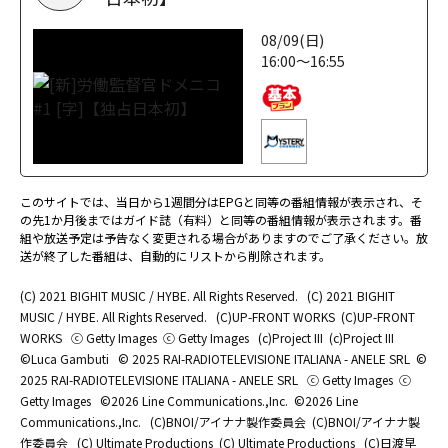
08/09(日)
16:00～16:55
このサイトでは、当日から1週間分はEPGと同等の番組情報が表示され、そ
の先1か月後まではガイド誌（有料）と同等の番組情報が表示されます。番
組や放送予定は予告なく変更される場合がありますのでご了承ください。放
送が終了した番組は、自動的にリストから削除されます。
(C) 2021 BIGHIT MUSIC / HYBE. All Rights Reserved.
(C) 2021 BIGHIT
MUSIC / HYBE. All Rights Reserved.
(C)UP-FRONT WORKS
(C)UP-FRONT
WORKS
ⓒ Getty Images
ⓒ Getty Images
(c)Project III
(c)Project III
©Luca Gambuti
© 2025 RAI-RADIOTELEVISIONE ITALIANA - ANELE SRL
©
2025 RAI-RADIOTELEVISIONE ITALIANA - ANELE SRL
ⓒ Getty Images
ⓒ
Getty Images
©2026 Line Communications.,Inc.
©2026 Line
Communications.,Inc.
(C)BNOI/アイナナ製作委員会
(C)BNOI/アイナナ製
作委員会
(C) Ultimate Productions
(C) Ultimate Productions
(C)日渡早