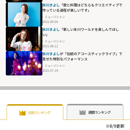
氷川きよし
「歌と料理はどちらもクリエイティブで
作っている過程が楽しいです」
ミュージシャン
2021.09.04
氷川きよし
「新しい氷川ワールドを楽しんでほし
い」
ミュージシャン
2021.08.12
氷川きよし
が「伝統のアコースティックライブ」で
見せた特別なパフォーマンス
ミュージシャン
2021.07.26
週間ランキング
日別ランキング
※
8/9
更新