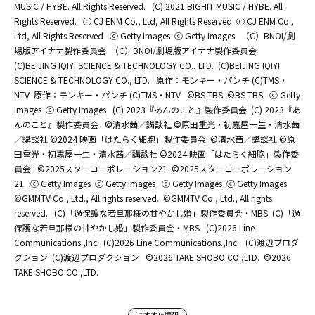
MUSIC / HYBE. All Rights Reserved.
(C) 2021 BIGHIT MUSIC / HYBE. All
Rights Reserved.
ⓒ CJ ENM Co., Ltd, All Rights Reserved
ⓒ CJ ENM Co.,
Ltd, All Rights Reserved
ⓒ Getty Images
ⓒ Getty Images
（C）BNOI/劇
場版アイナナ製作委員会
（C）BNOI/劇場版アイナナ製作委員会
(C)BEIJING IQIYI SCIENCE & TECHNOLOGY CO., LTD.
(C)BEIJING IQIYI
SCIENCE & TECHNOLOGY CO., LTD.
原作：モンキー・パンチ (C)TMS・
NTV
原作：モンキー・パンチ (C)TMS・NTV
©BS-TBS
©BS-TBS
ⓒ Getty
Images
ⓒ Getty Images
(C) 2023『あんのこと』製作委員会
(C) 2023『あ
んのこと』製作委員会
©清水茜／講談社 ©原田重光・初嘉屋一生・清水茜
／講談社 ©2024 映画「はたらく細胞」製作委員会
©清水茜／講談社 ©原
田重光・初嘉屋一生・清水茜／講談社 ©2024 映画「はたらく細胞」製作委
員会
©2025スターコーポレーション21
©2025スターコーポレーション
21
ⓒ Getty Images
ⓒ Getty Images
ⓒ Getty Images
ⓒ Getty Images
©GMMTV Co., Ltd., All rights reserved.
©GMMTV Co., Ltd., All rights
reserved.
(C)「過保護な若旦那様の甘やかし婚」製作委員会・MBS
(C)「過
保護な若旦那様の甘やかし婚」製作委員会・MBS
(C)2026 Line
Communications.,Inc.
(C)2026 Line Communications.,Inc.
(C)渡辺プロダ
クション
(C)渡辺プロダクション
©2026 TAKE SHOBO CO.,LTD.
©2026
TAKE SHOBO CO.,LTD.
おすすめ情報