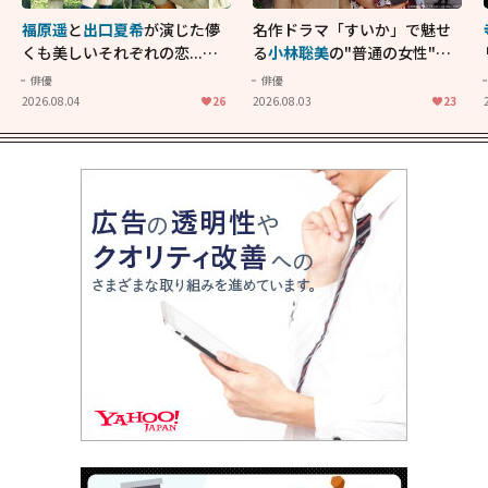
福原遥
と
出口夏希
が演じた儚
名作ドラマ「すいか」で魅せ
くも美しいそれぞれの恋...生
る
小林聡美
の"普通の女性"が
きることの尊さを教えてくれ
大人に刺さる...映画「かもめ
俳優
俳優
た映画「あの花が咲く丘で、
食堂」にも通じる静かな芝居
2026.08.04
26
2026.08.03
23
君とまた出会えたら。」