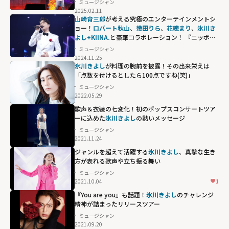
ミュージシャン
2025.02.11
山崎育三郎
が考える究極のエンターテインメントシ
ョー！
ロバート秋山
、
幾田りら
、
花總まり
、
氷川き
よし+KIINA.
と豪華コラボレーション！ 『ニッポン
放送開局70周年 THIS IS IKU 2024 日本武道館』
ミュージシャン
2024.11.25
氷川きよし
が料理の腕前を披露！その出来栄えは
「点数を付けるとしたら100点ですね(笑)」
ミュージシャン
2022.05.29
歌声＆衣装の七変化！初のポップスコンサートツア
ーに込めた
氷川きよし
の熱いメッセージ
ミュージシャン
2021.11.24
ジャンルを超えて活躍する
氷川きよし
、真摯な生き
方が表れる歌声や立ち振る舞い
ミュージシャン
2021.10.04
1
『You are you』も話題！
氷川きよし
のチャレンジ
精神が詰まったリリースツアー
ミュージシャン
2021.09.20