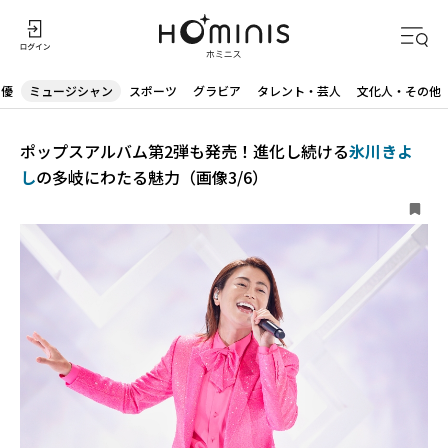
声優
ミュージシャン
スポーツ
グラビア
タレント・芸人
文化人・その他
ポップスアルバム第2弾も発売！進化し続ける
氷川きよ
し
の多岐にわたる魅力（画像3/6）