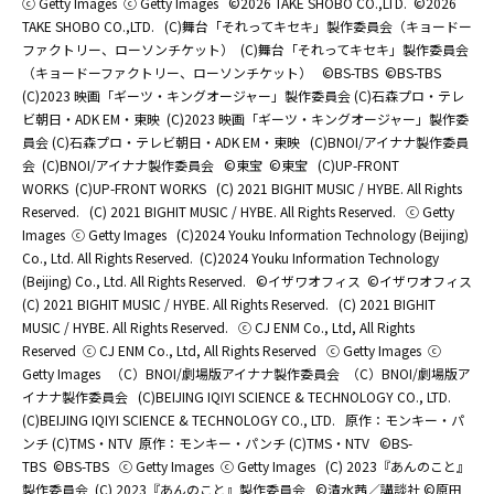
ⓒ Getty Images
ⓒ Getty Images
©2026 TAKE SHOBO CO.,LTD.
©2026
TAKE SHOBO CO.,LTD.
(C)舞台「それってキセキ」製作委員会（キョードー
ファクトリー、ローソンチケット）
(C)舞台「それってキセキ」製作委員会
（キョードーファクトリー、ローソンチケット）
©BS-TBS
©BS-TBS
(C)2023 映画「ギーツ・キングオージャー」製作委員会 (C)石森プロ・テレ
ビ朝日・ADK EM・東映
(C)2023 映画「ギーツ・キングオージャー」製作委
員会 (C)石森プロ・テレビ朝日・ADK EM・東映
(C)BNOI/アイナナ製作委員
会
(C)BNOI/アイナナ製作委員会
©東宝
©東宝
(C)UP-FRONT
WORKS
(C)UP-FRONT WORKS
(C) 2021 BIGHIT MUSIC / HYBE. All Rights
Reserved.
(C) 2021 BIGHIT MUSIC / HYBE. All Rights Reserved.
ⓒ Getty
Images
ⓒ Getty Images
(C)2024 Youku Information Technology (Beijing)
Co., Ltd. All Rights Reserved.
(C)2024 Youku Information Technology
(Beijing) Co., Ltd. All Rights Reserved.
©イザワオフィス
©イザワオフィス
(C) 2021 BIGHIT MUSIC / HYBE. All Rights Reserved.
(C) 2021 BIGHIT
MUSIC / HYBE. All Rights Reserved.
ⓒ CJ ENM Co., Ltd, All Rights
Reserved
ⓒ CJ ENM Co., Ltd, All Rights Reserved
ⓒ Getty Images
ⓒ
Getty Images
（C）BNOI/劇場版アイナナ製作委員会
（C）BNOI/劇場版ア
イナナ製作委員会
(C)BEIJING IQIYI SCIENCE & TECHNOLOGY CO., LTD.
(C)BEIJING IQIYI SCIENCE & TECHNOLOGY CO., LTD.
原作：モンキー・パ
ンチ (C)TMS・NTV
原作：モンキー・パンチ (C)TMS・NTV
©BS-
TBS
©BS-TBS
ⓒ Getty Images
ⓒ Getty Images
(C) 2023『あんのこと』
製作委員会
(C) 2023『あんのこと』製作委員会
©清水茜／講談社 ©原田