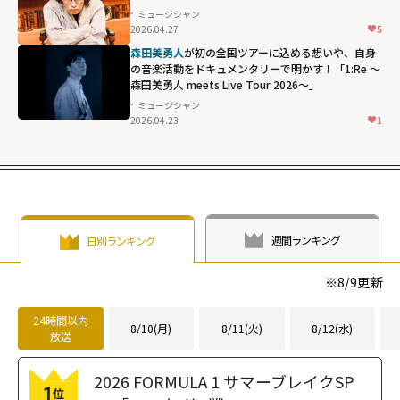
ミュージシャン
2026.04.27
5
森田美勇人
が初の全国ツアーに込める想いや、自身
の音楽活動をドキュメンタリーで明かす！「1:Re ～
森田美勇人 meets Live Tour 2026～」
ミュージシャン
2026.04.23
1
週間ランキング
日別ランキング
※
8/9
更新
24時間以内
8/10(月)
8/11(火)
8/12(水)
放送
2026 FORMULA 1 サマーブレイクSP
1
位