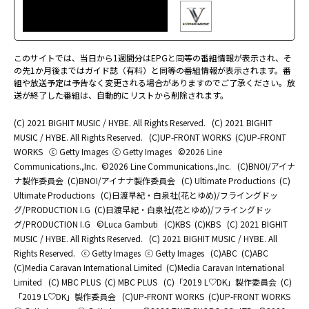
このサイトでは、当日から1週間分はEPGと同等の番組情報が表示され、そ
の先1か月後まではガイド誌（有料）と同等の番組情報が表示されます。番
組や放送予定は予告なく変更される場合がありますのでご了承ください。放
送が終了した番組は、自動的にリストから削除されます。
(C) 2021 BIGHIT MUSIC / HYBE. All Rights Reserved.
(C) 2021 BIGHIT
MUSIC / HYBE. All Rights Reserved.
(C)UP-FRONT WORKS
(C)UP-FRONT
WORKS
ⓒ Getty Images
ⓒ Getty Images
©2026 Line
Communications.,Inc.
©2026 Line Communications.,Inc.
(C)BNOI/アイナ
ナ製作委員会
(C)BNOI/アイナナ製作委員会
(C) Ultimate Productions
(C)
Ultimate Productions
(C)日渡早紀・白泉社(花とゆめ)/フライングドッ
グ/PRODUCTION I.G
(C)日渡早紀・白泉社(花とゆめ)/フライングドッ
グ/PRODUCTION I.G
©Luca Gambuti
(C)KBS
(C)KBS
(C) 2021 BIGHIT
MUSIC / HYBE. All Rights Reserved.
(C) 2021 BIGHIT MUSIC / HYBE. All
Rights Reserved.
ⓒ Getty Images
ⓒ Getty Images
(C)ABC
(C)ABC
(C)Media Caravan International Limited
(C)Media Caravan International
Limited
(C) MBC PLUS
(C) MBC PLUS
(C)「2019 L♡DK」製作委員会
(C)
「2019 L♡DK」製作委員会
(C)UP-FRONT WORKS
(C)UP-FRONT WORKS