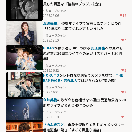
員した貴重な「情熱のブラジル公演」
ミュージシャン
2026.08.06
18
渡辺美里
、40周年ライブで実感したファンとの絆
「30年ぶりに来てくれた方もいました」
ミュージシャン
2026.07.10
4
PUFFY
が振り返る30年の歩み
奥田民生
への変わら
ぬ敬意と30周年ライブへの思い【スカパー！30周
年】
ミュージシャン
2026.06.22
3
HOKUTO
がレトロな商店街でカメラを嗜む、
THE
RAMPAGE・吉野北人
では見られない"素の顔"
ミュージシャン
2026.06.21
3
今井美樹
の歌が今も色褪せない理由 武道館公演＆20
周年ライブから辿る40年の歩み
ミュージシャン
2026.05.18
6
さのみきひと
、自身を深掘りするドキュメンタリー
番組誕生に驚き「すごく貴重な機会」