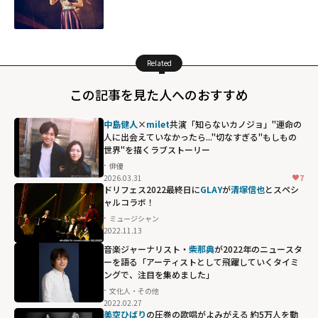
Related
この記事を見た人へのおすすめ
中島健人
×
milet
共演「知らないカノジョ」――"運命の
人に出会えていなかったら..."切なすぎる"もしもの
世界"を描くラブストーリー
俳優
2026.03.31
7
ドリフェス2022最終日に
GLAY
が
清塚信也
とスペシ
ャルコラボ！
ミュージシャン
2022.11.13
音楽ジャーナリスト・
柴那典
が2022年のニュースタ
ーを語る「アーティストとして飛躍していくタイミ
ングで、注目を集めました」
文化人・その他
2022.02.27
美空ひばり
の圧巻の歌唱がよみがえる 約5万人を動