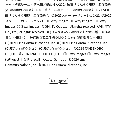
重光・初嘉屋一生・清水茜／講談社 ©2024 映画「はたらく細胞」製作委員
会
©清水茜／講談社 ©原田重光・初嘉屋一生・清水茜／講談社 ©2024 映
画「はたらく細胞」製作委員会
©2025スターコーポレーション21
©2025
スターコーポレーション21
ⓒ Getty Images
ⓒ Getty Images
ⓒ Getty
Images
ⓒ Getty Images
©GMMTV Co., Ltd., All rights reserved.
©GMMTV
Co., Ltd., All rights reserved.
(C)「過保護な若旦那様の甘やかし婚」製作委
員会・MBS
(C)「過保護な若旦那様の甘やかし婚」製作委員会・MBS
(C)2026 Line Communications.,Inc.
(C)2026 Line Communications.,Inc.
(C)渡辺プロダクション
(C)渡辺プロダクション
©2026 TAKE SHOBO
CO.,LTD.
©2026 TAKE SHOBO CO.,LTD.
ⓒ Getty Images
ⓒ Getty Images
(c)Project III
(c)Project III
©Luca Gambuti
©2026 Line
Communications.,Inc.
©2026 Line Communications.,Inc.
おすすめ情報