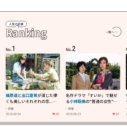
人気の記事
Ranking
一覧へ
1
2
No.
No.
福原遥
と
出口夏希
が演じた儚
名作ドラマ「すいか」で魅せ
くも美しいそれぞれの恋...生
る
小林聡美
の"普通の女性"が
きることの尊さを教えてくれ
大人に刺さる...映画「かもめ
俳優
俳優
た映画「あの花が咲く丘で、
食堂」にも通じる静かな芝居
2026.08.04
29
2026.08.03
23
君とまた出会えたら。」